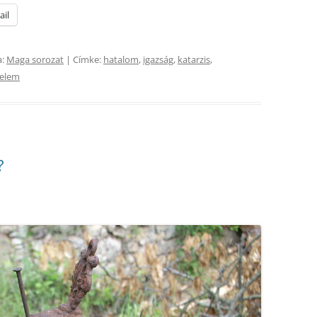
ail
a:
Maga sorozat
| Címke:
hatalom
,
igazság
,
katarzis
,
relem
?