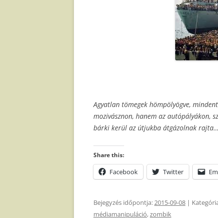
Agyatlan tömegek hömpölyögve, mindent
mozivásznon, hanem az autópályákon, sz
bárki kerül az útjukba átgázolnak rajta
Share this:
Facebook
Twitter
Em
Bejegyzés időpontja:
2015-09-08
| Kategóri
médiamanipuláció
,
zombik