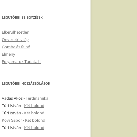
LEGUTÓBBI BEJEGYZÉSEK
Elkerülhetetlen
Önvezető világ
Gomba és felhő
Élmény
Folyamatok Tudata II
LEGUTÓBBI HOZZÁSZÓLÁSOK
Vadas Ákos
-
Térdinamika
Túri István
-
Két bolond
Túri István
-
Két bolond
Kövi Gábor
-
Két bolond
Túri István
-
Két bolond