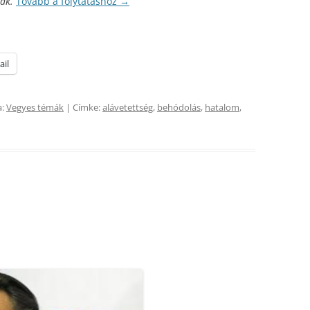
ak.
Tovább a folytatáshoz
→
ail
a:
Vegyes témák
| Címke:
alávetettség
,
behódolás
,
hatalom
,