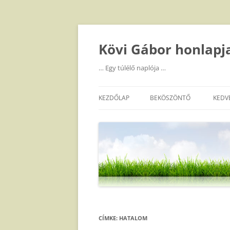
Kilépés
a
tartalomba
Kövi Gábor honlapj
… Egy túlélő naplója …
KEZDŐLAP
BEKÖSZÖNTŐ
KEDV
CÍMKE:
HATALOM