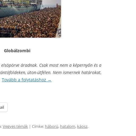
Globálzombi
 elsöpörve áradnak. Csak most nem a képernyőn és a
ántóföldeken, úton-útfélen. Nem ismernek határokat,
…
Tovább a folytatáshoz
→
ail
a:
Vegyes témák
| Címke:
háború
,
hatalom
,
káosz
,