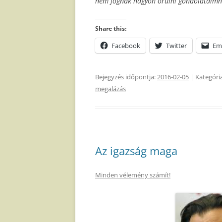
nem fognak nagyon örülni gondolataimn
Share this:
Facebook
Twitter
Em
Bejegyzés időpontja:
2016-02-05
| Kategóri
megalázás
Az igazság maga
Minden vélemény számít!