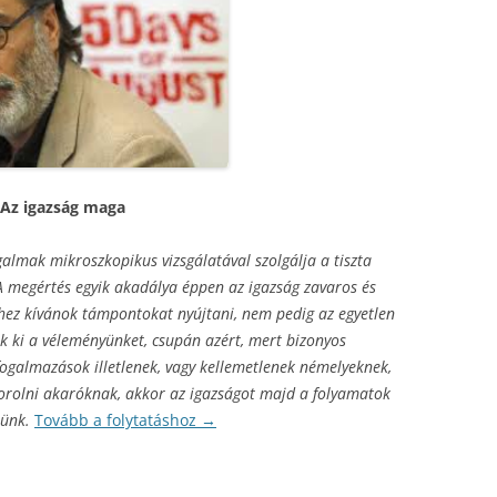
Az igazság maga
almak mikroszkopikus vizsgálatával szolgálja a tiszta
A megértés egyik akadálya éppen az igazság zavaros és
ez kívánok támpontokat nyújtani, nem pedig az egyetlen
k ki a véleményünket, csupán azért, mert bizonyos
galmazások illetlenek, vagy kellemetlenek némelyeknek,
orolni akaróknak, akkor az igazságot majd a folyamatok
tünk.
Tovább a folytatáshoz
→