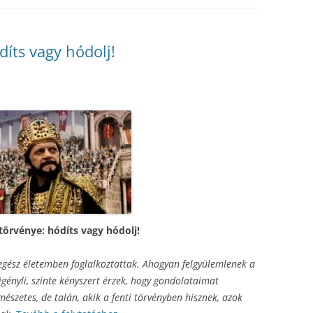
díts vagy hódolj!
törvénye: hódíts vagy hódolj!
 egész életemben foglalkoztattak. Ahogyan felgyülemlenek a
igényli, szinte kényszert érzek, hogy gondolataimat
szetes, de talán, akik a fenti törvényben hisznek, azok