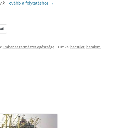
unk.
Tovább a folytatáshoz
→
ail
a:
Ember és természet egészsége
| Címke:
becsület
,
hatalom
,