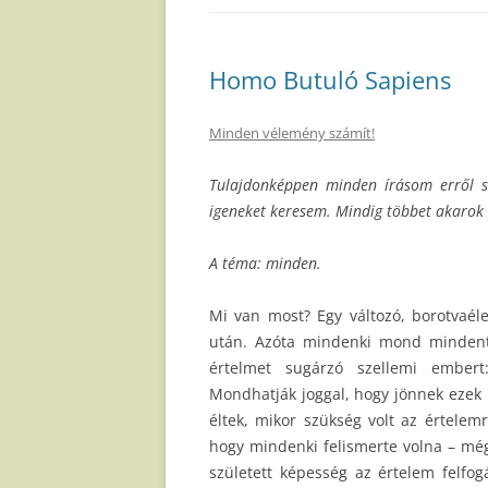
Homo Butuló Sapiens
Minden vélemény számít!
Tulajdonképpen minden írásom erről szó
igeneket keresem. Mindig többet akarok 
A téma: minden.
Mi van most? Egy változó, borotvaél
után. Azóta mindenki mond mindent.
értelmet sugárzó szellemi ember
Mondhatják joggal, hogy jönnek ezek 
éltek, mikor szükség volt az értelem
hogy mindenki felismerte volna – még
született képesség az értelem felfog