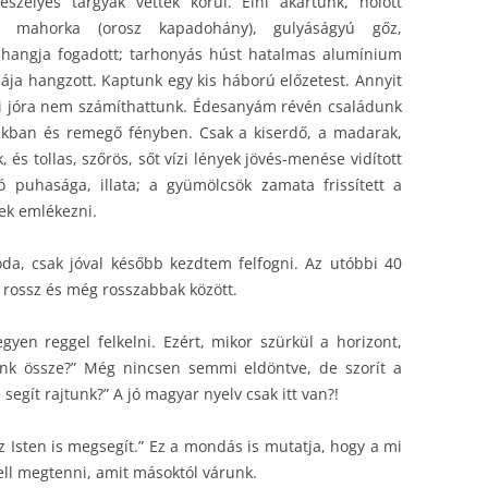
eszélyes tárgyak vettek körül. Élni akartunk, holott
 , mahorka (orosz kapadohány), gulyáságyú gőz,
tő hangja fogadott; tarhonyás húst hatalmas alumínium
mája hangzott. Kaptunk egy kis háború előzetest. Annyit
mi jóra nem számíthattunk. Édesanyám révén családunk
yékban és remegő fényben. Csak a kiserdő, a madarak,
 és tollas, szőrös, sőt vízi lények jövés-menése vidított
 puhasága, illata; a gyümölcsök zamata frissített a
tek emlékezni.
da, csak jóval később kezdtem felfogni. Az utóbbi 40
a rossz és még rosszabbak között.
yen reggel felkelni. Ezért, mikor szürkül a horizont,
unk össze?” Még nincsen semmi eldöntve, de szorít a
segít rajtunk?” A jó magyar nyelv csak itt van?!
 Isten is megsegít.” Ez a mondás is mutatja, hogy a mi
ell megtenni, amit másoktól várunk.