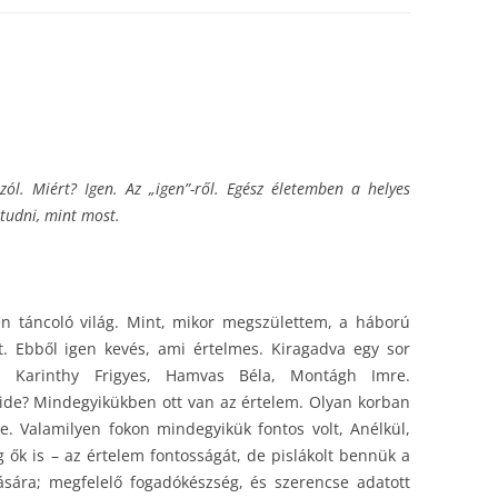
l. Miért? Igen. Az „igen”-ről. Egész életemben a helyes
tudni, mint most.
en táncoló világ. Mint, mikor megszülettem, a háború
 Ebből igen kevés, ami értelmes. Kiragadva egy sor
t: Karinthy Frigyes, Hamvas Béla, Montágh Imre.
ide? Mindegyikükben ott van az értelem. Olyan korban
re. Valamilyen fokon mindegyikük fontos volt, Anélkül,
 ők is – az értelem fontosságát, de pislákolt bennük a
ására; megfelelő fogadókészség, és szerencse adatott