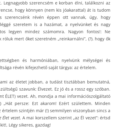
t. Legnagyobb szerencsém e korban élni, találkozni az
encse, hogy könnyen (nem kis jóakarattal) át is tudom
as szerencsénk révén éppen ott vannak, úgy, hogy
 Eléggé szeretem is a hazámat, a nyelvünket és nagy
ontos legyen mindez számomra. Nagyon fontos!: Ne
 róluk mert őket szeretném „reinkarnálni”, (?). hogy ők
tettségben és harmóniában, nyelvünk mélységei és
sága révén kifejezhető saját tárgya: az értelem.
 ami az életet jobban, a tudást tisztábban bemutatná,
ültségű szavunk: Élvezet. Ez jó és a rossz egy szóban.
nt ÉLET) vezet. Ah, mondja a mai információszolgáltató
m) „Hát persze: Ezt akarom! Ezért születtem. Minden
 értelem szintjén már (!) semmilyen viszonyban sincs a
z Élet vezet.
A mai korszellem szerint „az Él vezet”: értsd
nkit!, Légy sikeres, gazdag!