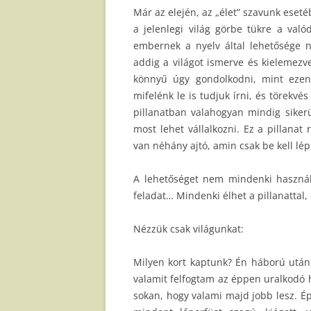
Már az elején, az „élet” szavunk eset
a jelenlegi világ görbe tükre a val
embernek a nyelv által lehetősége ny
addig a világot ismerve és kielemezv
könnyű úgy gondolkodni, mint eze
mifelénk le is tudjuk írni, és törekvé
pillanatban valahogyan mindig sikerü
most lehet vállalkozni. Ez a pillanat
van néhány ajtó, amin csak be kell lépn
A lehetőséget nem mindenki használ
feladat… Mindenki élhet a pillanatta
Nézzük csak világunkat:
Milyen kort kaptunk? Én háború utáni
valamit felfogtam az éppen uralkodó 
sokan, hogy valami majd jobb lesz. Ép