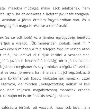
sta, másokra mutogat, mikor azok adakoznak, nem
n. Igen, ha az adakozás a helyzet javulását szolgálja,
.. azonban a józan értelem fogyatkozóban van, és a
 megsegített maga is részese a romlásnak?
ek (az se volt jobb) Az a jámbor együgyűség bénított
értjük a világot. „Ők mindenben jobbak, mint mi..”
ös évben minden a feje tetejére fordult: lassan azon
t találjunk, amivel el tudjuk kerülni a veszedelmet.
áló (azóta is kihasználó külvilág) körök jó kis üzletet
b jobban megismer és segít minket a régóta félreértett
t se veszi jó néven, ha néha valamit jól végzünk az ő
ani körülmények között kioktatásnak hangzik. Ezzel
 szárnyra, de minden „betagozottság nélkül” ki kell
(de nem teljesen magabiztosan) maradtak eredeti
. De vajon mi is történik kis országunkban?
valóságra térünk, ott vagyunk, hogy sok jóval nem