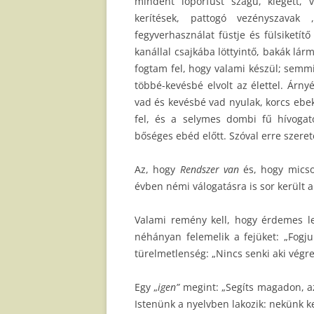
mindent lőporfüst szagú, kiégett, v
kerítések, pattogó vezényszavak
fegyverhasználat füstje és fülsiketí
kanállal csajkába löttyintő, bakák lár
fogtam fel, hogy valami készül; sem
többé-kevésbé elvolt az élettel. Árn
vad és kevésbé vad nyulak, korcs ebek,
fel, és a selymes dombi fű hívogató
bőséges ebéd előtt. Szóval erre szere
Az, hogy
Rendszer van
és, hogy micso
évben némi válogatásra is sor került 
Valami remény kell, hogy érdemes leg
néhányan felemelik a fejüket: „Fogj
türelmetlenség: „Nincs senki aki végre 
Egy „
igen”
megint: „Segíts magadon, az
Istenünk a nyelvben lakozik: nekünk k