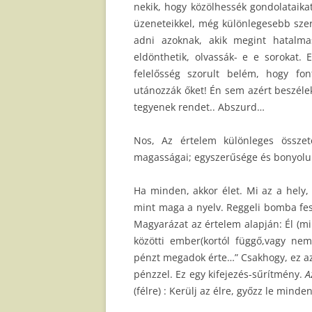
nekik, hogy közölhessék gondolataika
üzeneteikkel, még különlegesebb szer
adni azoknak, akik megint hatalm
eldönthetik, olvassák- e e sorokat.
felelősség szorult belém, hogy f
utánozzák őket! Én sem azért beszélek
tegyenek rendet.. Abszurd…
Nos, Az értelem különleges össze
magasságai; egyszerűsége és bonyolult
Ha minden, akkor élet. Mi az a hely,
mint maga a nyelv. Reggeli bomba fesz
Magyarázat az értelem alapján: Él (mi
közötti ember(kortól függő,vagy ne
pénzt megadok érte…” Csakhogy, ez az
pénzzel. Ez egy kifejezés-sűrítmény.
A
(félre) : Kerülj az élre, győzz le minde