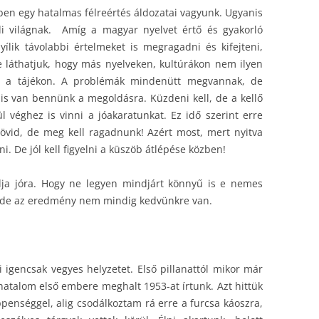
ében egy hatalmas félreértés áldozatai vagyunk. Ugyanis
ódi világnak. Amíg a magyar nyelvet értő és gyakorló
ílik távolabbi értelmeket is megragadni és kifejteni,
e láthatjuk, hogy más nyelveken, kultúrákon nem ilyen
n a tájékon. A problémák mindenütt megvannak, de
s is van bennünk a megoldásra. Küzdeni kell, de a kellő
l véghez is vinni a jóakaratunkat. Ez idő szerint erre
 rövid, de meg kell ragadnunk! Azért most, mert nyitva
i. De jól kell figyelni a küszöb átlépése közben!
ja jóra. Hogy ne legyen mindjárt könnyű is e nemes
l, de az eredmény nem mindig kedvünkre van.
 igencsak vegyes helyzetet. Első pillanattól mikor már
hatalom első embere meghalt 1953-at írtunk. Azt hittük
penséggel, alig csodálkoztam rá erre a furcsa káoszra,