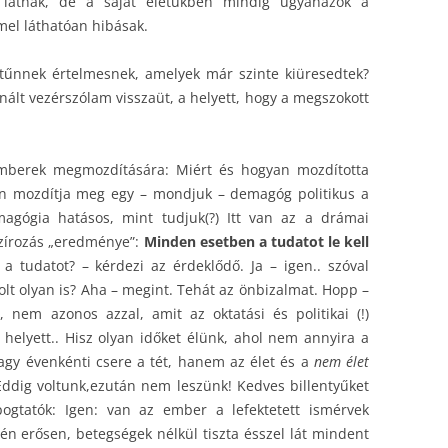
l látnak, de a saját életükben mindig ugyanazok a
el láthatóan hibásak.
 tűnnek értelmesnek, amelyek már szinte kiüresedtek?
nált vezérszólam visszaüt, a helyett, hogy a megszokott
mberek megmozdítására: Miért és hogyan mozdította
an mozdítja meg egy – mondjuk – demagóg politikus a
gógia hatásos, mint tudjuk(?) Itt van az a drámai
szírozás „eredménye”:
Minden esetben a tudatot le kell
a tudatot? – kérdezi az érdeklődő. Ja – igen.. szóval
olt olyan is? Aha – megint. Tehát az önbizalmat. Hopp –
, nem azonos azzal, amit az oktatási és politikai (!)
 helyett.. Hisz olyan időket élünk, ahol nem annyira a
vagy évenkénti csere a tét, hanem az élet és a
nem élet
. Eddig voltunk,ezután nem leszünk! Kedves billentyűket
ogtatók: Igen: van az ember a lefektetett ismérvek
tén erősen, betegségek nélkül tiszta ésszel lát mindent