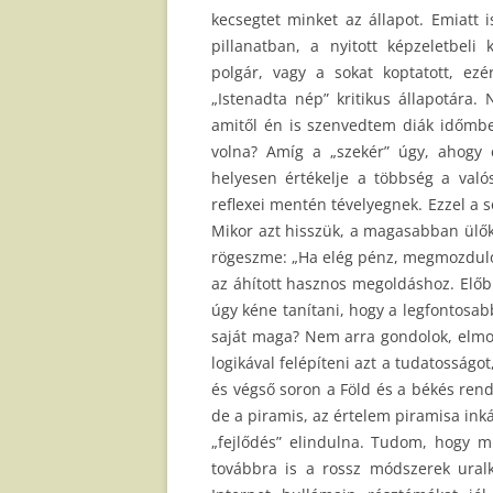
kecsegtet minket az állapot. Emiatt 
pillanatban, a nyitott képzeletbel
polgár, vagy a sokat koptatott, ez
„Istenadta nép” kritikus állapotára
amitől én is szenvedtem diák időmben
volna? Amíg a „szekér” úgy, ahogy 
helyesen értékelje a többség a valós
reflexei mentén tévelyegnek. Ezzel a
Mikor azt hisszük, a magasabban ülők 
rögeszme: „Ha elég pénz, megmozdulok.
az áhított hasznos megoldáshoz. Előb
úgy kéne tanítani, hogy a legfontosabb
saját maga? Nem arra gondolok, elmo
logikával felépíteni azt a tudatosság
és végső soron a Föld és a békés rend 
de a piramis, az értelem piramisa ink
„fejlődés” elindulna. Tudom, hogy m
továbbra is a rossz módszerek ural