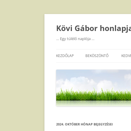
Kilépés
a
tartalomba
Kövi Gábor honlapj
… Egy túlélő naplója …
KEZDŐLAP
BEKÖSZÖNTŐ
KEDV
2024. OKTÓBER
HÓNAP BEJEGYZÉSEI