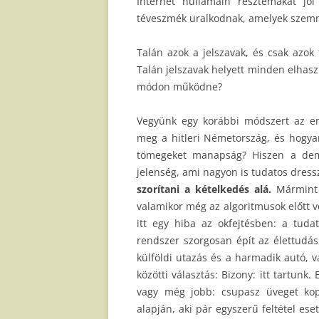
Internet hullámain résztémákat jó
téveszmék uralkodnak, amelyek szemm
Talán azok a jelszavak, és csak azok
Talán jelszavak helyett minden elhasz
módon működne?
Vegyünk egy korábbi módszert az e
meg a hitleri Németország, és hogy
tömegeket manapság? Hiszen a dema
jelenség, ami nagyon is tudatos dres
szorítani a kételkedés alá.
Mármint 
valamikor még az algoritmusok előtt v
itt egy hiba az okfejtésben: a tudat
rendszer szorgosan épít az élettudás
külföldi utazás és a harmadik autó, 
közötti választás: Bizony: itt tartunk
vagy még jobb: csupasz üveget kop
alapján, aki pár egyszerű feltétel ese