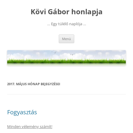
Kilépés
a
Kövi Gábor honlapja
tartalomba
… Egy túlélő naplója …
Menü
2017. MÁJUS
HÓNAP BEJEGYZÉSEI
Fogyasztás
Minden vélemény számít!