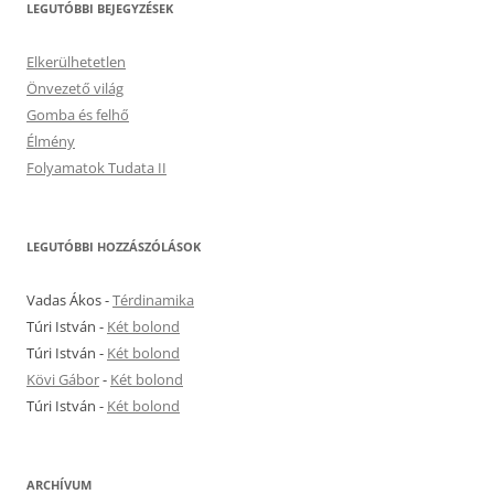
LEGUTÓBBI BEJEGYZÉSEK
Elkerülhetetlen
Önvezető világ
Gomba és felhő
Élmény
Folyamatok Tudata II
LEGUTÓBBI HOZZÁSZÓLÁSOK
Vadas Ákos
-
Térdinamika
Túri István
-
Két bolond
Túri István
-
Két bolond
Kövi Gábor
-
Két bolond
Túri István
-
Két bolond
ARCHÍVUM