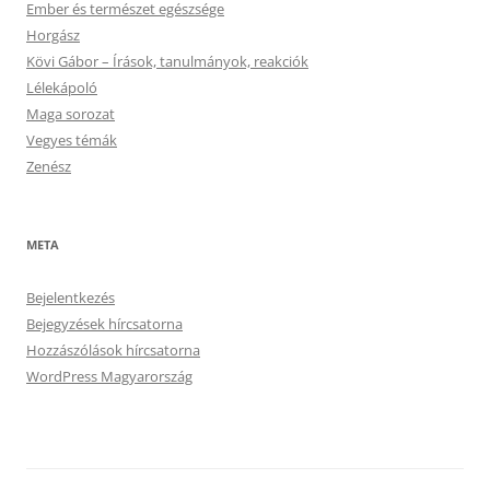
Ember és természet egészsége
Horgász
Kövi Gábor – Írások, tanulmányok, reakciók
Lélekápoló
Maga sorozat
Vegyes témák
Zenész
META
Bejelentkezés
Bejegyzések hírcsatorna
Hozzászólások hírcsatorna
WordPress Magyarország