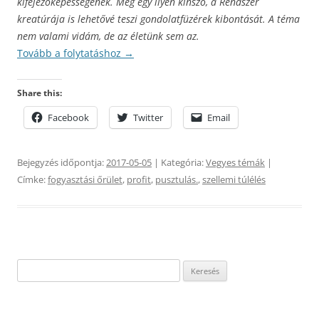
kifejezőképességének. Még egy ilyen kínszó, a Rendszer
kreatúrája is lehetővé teszi gondolatfüzérek kibontását. A téma
nem valami vidám, de az életünk sem az.
Tovább a folytatáshoz
→
Share this:
Facebook
Twitter
Email
Bejegyzés időpontja:
2017-05-05
| Kategória:
Vegyes témák
|
Címke:
fogyasztási őrület
,
profit
,
pusztulás.
,
szellemi túlélés
Keresés: