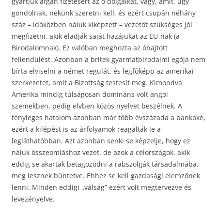
gyártjuk afgán fizetésért az ő dolgaikat, vagy, amit, úgy
gondolnak, nekünk szeretni kell, és ezért csupán néhány
száz – időközben náluk kiképzett – vezetőt szükséges jól
megfizetni, akik eladják saját hazájukat az EU-nak (a
Birodalomnak). Ez valóban meghozta az óhajtott
fellendülést. Azonban a britek gyarmatbirodalmi egója nem
bírta elviselni a német regulát, és legfőképp az amerikai
szerkezetet, amit a Bizottság testesít meg. Kimondva
Amerika mindig túlságosan domináns volt angol
szemekben, pedig elvben közös nyelvet beszélnek. A
tényleges hatalom azonban már több évszázada a bankoké,
ezért a kilépést is az árfolyamok reagálták le a
legláthatóbban. Azt azonban senki se képzelje, hogy ez
náluk összeomláshoz vezet, de azok a célországok, akik
eddig se akartak betagozódni a rabszolgák társadalmába,
meg lesznek büntetve. Ehhez se kell gazdasági elemzőnek
lenni. Minden eddigi „válság” ezért volt megtervezve és
levezényelve.