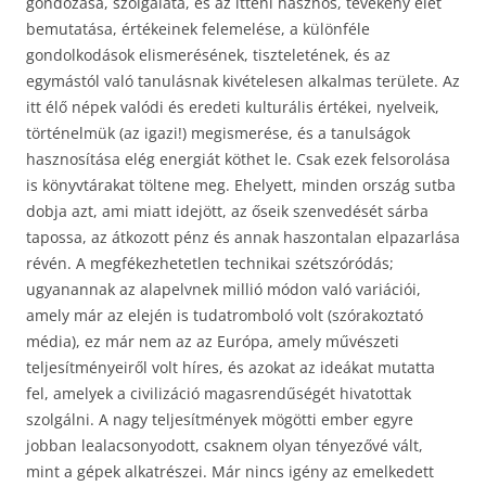
gondozása, szolgálata, és az itteni hasznos, tevékeny élet
bemutatása, értékeinek felemelése, a különféle
gondolkodások elismerésének, tiszteletének, és az
egymástól való tanulásnak kivételesen alkalmas területe. Az
itt élő népek valódi és eredeti kulturális értékei, nyelveik,
történelmük (az igazi!) megismerése, és a tanulságok
hasznosítása elég energiát köthet le. Csak ezek felsorolása
is könyvtárakat töltene meg. Ehelyett, minden ország sutba
dobja azt, ami miatt idejött, az őseik szenvedését sárba
tapossa, az átkozott pénz és annak haszontalan elpazarlása
révén. A megfékezhetetlen technikai szétszóródás;
ugyanannak az alapelvnek millió módon való variációi,
amely már az elején is tudatromboló volt (szórakoztató
média), ez már nem az az Európa, amely művészeti
teljesítményeiről volt híres, és azokat az ideákat mutatta
fel, amelyek a civilizáció magasrendűségét hivatottak
szolgálni. A nagy teljesítmények mögötti ember egyre
jobban lealacsonyodott, csaknem olyan tényezővé vált,
mint a gépek alkatrészei. Már nincs igény az emelkedett