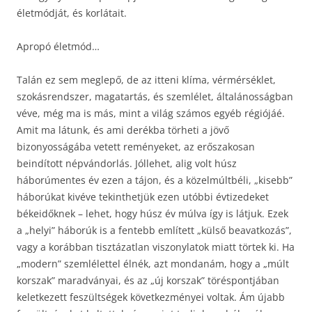
életmódját, és korlátait.
Apropó életmód…
Talán ez sem meglepő, de az itteni klíma, vérmérséklet,
szokásrendszer, magatartás, és szemlélet, általánosságban
véve, még ma is más, mint a világ számos egyéb régiójáé.
Amit ma látunk, és ami derékba törheti a jövő
bizonyosságába vetett reményeket, az erőszakosan
beindított népvándorlás. Jóllehet, alig volt húsz
háborúmentes év ezen a tájon, és a közelmúltbéli, „kisebb”
háborúkat kivéve tekinthetjük ezen utóbbi évtizedeket
békeidőknek – lehet, hogy húsz év múlva így is látjuk. Ezek
a „helyi” háborúk is a fentebb említett „külső beavatkozás”,
vagy a korábban tisztázatlan viszonylatok miatt törtek ki. Ha
„modern” szemlélettel élnék, azt mondanám, hogy a „múlt
korszak” maradványai, és az „új korszak” töréspontjában
keletkezett feszültségek következményei voltak. Ám újabb