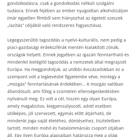
gondolkodásra, csak a gondolkodás nélküli szolgálni
tudásra. Ennek fejében az ember nyugodtan alkoholizáljon
(már egyetlen filmből sem hiányozhat az égetett szeszek
„lazítás” céljából való rendszeres fogyasztása).
Legegyszerűbb tagozódás a nyelvi-kulturális, nem pedig a
piaci-gazdasági érdekszférák mentén kialakított zónák,
országok helyett. Ennek jegyében az igazán fenntartható és
mindenkit kielégítő tagozódás a nemzetek által megrajzolt
Európa. Ha meggondoljuk, az utóbbi évszázadokban ez a
szempont volt a legkevésbé figyelembe véve, mintegy a
„mozgás” fenntartásának érdekében… A mozgás valóban
állandósult, ami főleg a szüntelen ellenségeskedésben
nyilvánult meg. Ez volt a cél, hiszen egy olyan Európa,
amely magabiztos, kiegyensúlyozott, adott esetben
ütőképes, jól szervezett, egymás előtt átjárható, de
mindenki joga saját életéhez, döntéseihez, tiszteletben
tartott, minden mohó és hatalommániás csoport útjában
áll. Egy ilyen Európa alapjaiban határozza meg a világ