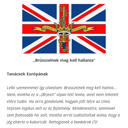
„Brüsszelnek meg kell hallania”
Tanácsok Európának
Lelki szemeimmel így olvastam: Brüsszelnek meg kell halnia…
Nem, mintha ez a „(Br)exit” olyan tett lenne, amit nem lehetett
előre tudni. Ha arra gondolunk, hogyan jött létre az Unió,
teljesen logikus volt ez az fejlemény. Mindenesetre, semmivel
sem fontosabb hír volt, mintha arról tudósítottak volna, hogy a
jég elverte a kukoricát. Rettegjenek a bankárok (?)!