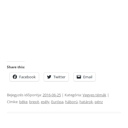
Share this:
Facebook
Twitter
Email
Bejegyzés időpontja:
2016-06-25
| Kategória:
Vegyes témák
|
Címke:
béke
,
brexit
,
esély
,
Európa
,
háború
,
határok
,
pénz