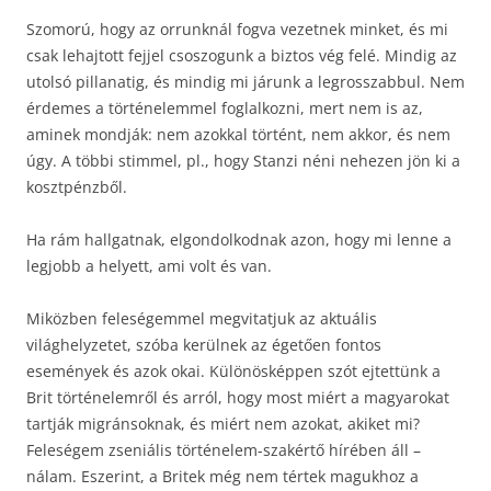
Szomorú, hogy az orrunknál fogva vezetnek minket, és mi
csak lehajtott fejjel csoszogunk a biztos vég felé. Mindig az
utolsó pillanatig, és mindig mi járunk a legrosszabbul. Nem
érdemes a történelemmel foglalkozni, mert nem is az,
aminek mondják: nem azokkal történt, nem akkor, és nem
úgy. A többi stimmel, pl., hogy Stanzi néni nehezen jön ki a
kosztpénzből.
Ha rám hallgatnak, elgondolkodnak azon, hogy mi lenne a
legjobb a helyett, ami volt és van.
Miközben feleségemmel megvitatjuk az aktuális
világhelyzetet, szóba kerülnek az égetően fontos
események és azok okai. Különösképpen szót ejtettünk a
Brit történelemről és arról, hogy most miért a magyarokat
tartják migránsoknak, és miért nem azokat, akiket mi?
Feleségem zseniális történelem-szakértő hírében áll –
nálam. Eszerint, a Britek még nem tértek magukhoz a