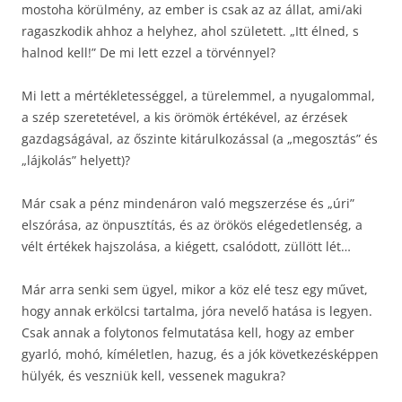
mostoha körülmény, az ember is csak az az állat, ami/aki
ragaszkodik ahhoz a helyhez, ahol született. „Itt élned, s
halnod kell!” De mi lett ezzel a törvénnyel?
Mi lett a mértékletességgel, a türelemmel, a nyugalommal,
a szép szeretetével, a kis örömök értékével, az érzések
gazdagságával, az őszinte kitárulkozással (a „megosztás” és
„lájkolás” helyett)?
Már csak a pénz mindenáron való megszerzése és „úri”
elszórása, az önpusztítás, és az örökös elégedetlenség, a
vélt értékek hajszolása, a kiégett, csalódott, züllött lét…
Már arra senki sem ügyel, mikor a köz elé tesz egy művet,
hogy annak erkölcsi tartalma, jóra nevelő hatása is legyen.
Csak annak a folytonos felmutatása kell, hogy az ember
gyarló, mohó, kíméletlen, hazug, és a jók következésképpen
hülyék, és veszniük kell, vessenek magukra?