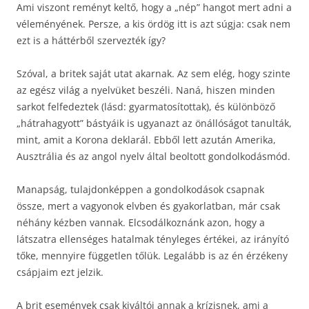
Ami viszont reményt keltő, hogy a „nép” hangot mert adni a
véleményének. Persze, a kis ördög itt is azt súgja: csak nem
ezt is a háttérből szervezték így?
Szóval, a britek saját utat akarnak. Az sem elég, hogy szinte
az egész világ a nyelvüket beszéli. Naná, hiszen minden
sarkot felfedeztek (lásd: gyarmatosítottak), és különböző
„hátrahagyott” bástyáik is ugyanazt az önállóságot tanulták,
mint, amit a Korona deklarál. Ebből lett azután Amerika,
Ausztrália és az angol nyelv által beoltott gondolkodásmód.
Manapság, tulajdonképpen a gondolkodások csapnak
össze, mert a vagyonok elvben és gyakorlatban, már csak
néhány kézben vannak. Elcsodálkoznánk azon, hogy a
látszatra ellenséges hatalmak tényleges értékei, az irányító
tőke, mennyire független tőlük. Legalább is az én érzékeny
csápjaim ezt jelzik.
A brit események csak kiváltói annak a krízisnek, ami a