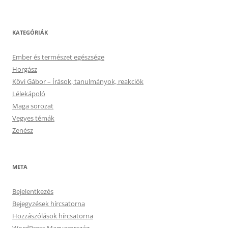
KATEGÓRIÁK
Ember és természet egészsége
Horgász
Kövi Gábor – Írások, tanulmányok, reakciók
Lélekápoló
Maga sorozat
Vegyes témák
Zenész
META
Bejelentkezés
Bejegyzések hírcsatorna
Hozzászólások hírcsatorna
WordPress Magyarország