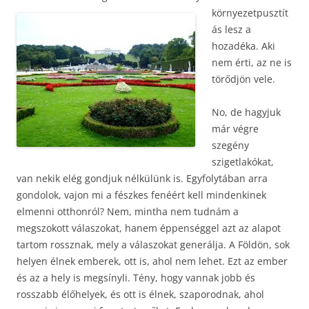
környezetpusztít
ás lesz a
hozadéka. Aki
nem érti, az ne is
törődjön vele.
No, de hagyjuk
már végre
szegény
szigetlakókat,
van nekik elég gondjuk nélkülünk is. Egyfolytában arra
gondolok, vajon mi a fészkes fenéért kell mindenkinek
elmenni otthonról? Nem, mintha nem tudnám a
megszokott válaszokat, hanem éppenséggel azt az alapot
tartom rossznak, mely a válaszokat generálja. A Földön, sok
helyen élnek emberek, ott is, ahol nem lehet. Ezt az ember
és az a hely is megsínyli. Tény, hogy vannak jobb és
rosszabb élőhelyek, és ott is élnek, szaporodnak, ahol