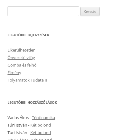
Keresés:
LEGUTÓBBI BEJEGYZÉSEK
Elkerülhetetlen
Önvezető világ
Gomba és felhő
Élmény
Folyamatok Tudata II
LEGUTÓBBI HOZZÁSZÓLÁSOK
Vadas Ákos
-
Térdinamika
Túri István
-
Két bolond
Túri István
-
Két bolond
Kövi Gábor
-
Két bolond