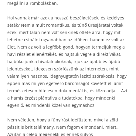
megállni a rombolásban.
Hol vannak már azok a hosszú beszélgetések, és kedélyes
séták? Nem a múlt romantikus, és tűnő üresjáratai voltak
ezek, mert talán nem volt senkinek ötlete arra, hogy mit
lehetne csinálni ugyanabban az időben, hanem ez volt az
Élet. Nem az volt a legfőbb gond, hogyan termeljük meg a
havi részlet ellenértékét, és hajtsuk végre a direktívákat,
hajbókoljunk a hivatalnokoknak, írjuk az újabb és újabb
jelentéseket, idegesen szörfözzünk az interneten, mint
valamilyen hasznos, idegnyugtatón lazító szórakozás, hogy
éppen más milyen egetverő baromságot követett el, amit
természetesen hitelesen dokumentál is, és közreadja… Azt
a hamis érzést plántálva a tudatokba, hogy mindenki
egyenlő, és mindenki közel van egymáshoz.
Nem véletlen, hogy a fűnyírást idefűztem, mivel a zöld
pázsit is brit találmány. Nem fogom elmondani, miért…
Azután a celeb megénekli
és ennek súlyos