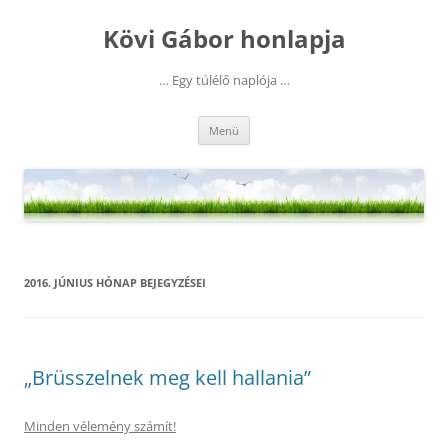
Kilépés
a
Kövi Gábor honlapja
tartalomba
… Egy túlélő naplója …
Menü
2016. JÚNIUS
HÓNAP BEJEGYZÉSEI
„Brüsszelnek meg kell hallania”
Minden vélemény számít!