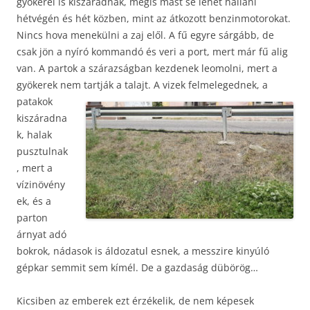
gyökerei is kiszáradnak, mégis mást se lehet hallani
hétvégén és hét közben, mint az átkozott benzinmotorokat.
Nincs hova menekülni a zaj elől. A fű egyre sárgább, de
csak jön a nyíró kommandó és veri a port, mert már fű alig
van. A partok a szárazságban kezdenek leomolni, mert a
gyökerek nem tartják a talajt.
A vizek felmelegednek, a
patakok
kiszáradna
k, halak
pusztulnak
, mert a
vízinövény
ek, és a
parton
árnyat adó
bokrok, nádasok is áldozatul esnek, a messzire kinyúló
gépkar semmit sem kímél. De a gazdaság dübörög…
Kicsiben az emberek ezt érzékelik, de nem képesek