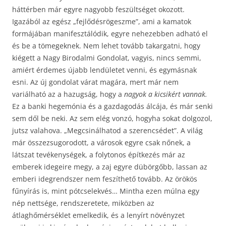
háttérben már egyre nagyobb feszültséget okozott.
Igazából az egész „fejlődésrögeszme”, ami a kamatok
formájában manifesztálódik, egyre nehezebben adható el
és be a tömegeknek. Nem lehet tovább takargatni, hogy
kiégett a Nagy Birodalmi Gondolat, vagyis, nincs semmi,
amiért érdemes újabb lendületet venni, és egymásnak
esni. Az új gondolat várat magára, mert már nem
variálható az a hazugság, hogy a
nagyok a kicsikért vannak.
Ez a banki hegemónia és a gazdagodás álcája, és már senki
sem dől be neki. Az sem elég vonzó, hogyha sokat dolgozol,
jutsz valahova. „Megcsinálhatod a szerencsédet”. A világ
már összezsugorodott, a városok egyre csak nőnek, a
látszat tevékenységek, a folytonos építkezés már az
emberek idegeire megy, a zaj egyre dübörgőbb, lassan az
emberi idegrendszer nem feszíthető tovább. Az örökös
fűnyírás is, mint pótcselekvés… Mintha ezen múlna egy
nép nettsége, rendszeretete, miközben az
átlaghőmérséklet emelkedik, és a lenyírt növényzet