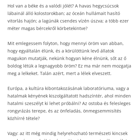
Hol van a béke és a valódi jólét? A havas hegycsúcsok
lábainál álló kolostorokban; az óceán hullámait hasító
vitorlás hajón; a lagúnák csendes vízén úszva; a több ezer
méter magas bércekről körbetekintve?
Mit emlegessem folyton, hogy mennyi öröm van abban,
hogy egyáltalán élünk, és a körülöttünk levő állatok
magukon mutatják, nekünk hogyan kéne élnünk, sőt az ő
boldog létük a legnagyobb öröm? Ez ma már nem mozgatja
meg a lelkeket. Talán azért, mert a lélek elveszett.
Európa, a kultúra kibontakozásának laboratóriuma, vagy a
hatalmak kényének kiszolgáltatott hadszíntér, ahol minden
hatalmi szeszélyt ki lehet próbálni? Az ostoba és felesleges
rongyrázás terepe, és az önfeladás, önmegsemmisítés
közhírré tétele?
Vagy: az itt még mindig helyrehozható természeti kincsek