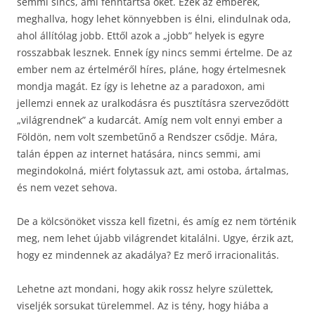
semmi sincs, ami fenntartsa őket. Ezek az emberek,
meghallva, hogy lehet könnyebben is élni, elindulnak oda,
ahol állítólag jobb. Ettől azok a „jobb” helyek is egyre
rosszabbak lesznek. Ennek így nincs semmi értelme. De az
ember nem az értelméről híres, pláne, hogy értelmesnek
mondja magát. Ez így is lehetne az a paradoxon, ami
jellemzi ennek az uralkodásra és pusztításra szerveződött
„világrendnek” a kudarcát. Amíg nem volt ennyi ember a
Földön, nem volt szembetűnő a Rendszer csődje. Mára,
talán éppen az internet hatására, nincs semmi, ami
megindokolná, miért folytassuk azt, ami ostoba, ártalmas,
és nem vezet sehova.
De a kölcsönöket vissza kell fizetni, és amíg ez nem történik
meg, nem lehet újabb világrendet kitalálni. Ugye, érzik azt,
hogy ez mindennek az akadálya? Ez merő irracionalitás.
Lehetne azt mondani, hogy akik rossz helyre születtek,
viseljék sorsukat türelemmel. Az is tény, hogy hiába a