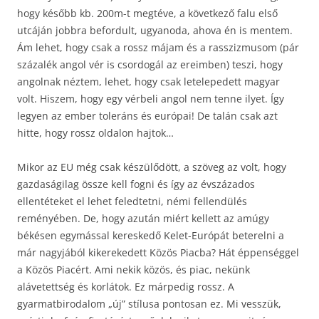
hogy később kb. 200m-t megtéve, a következő falu első
utcáján jobbra befordult, ugyanoda, ahova én is mentem.
Ám lehet, hogy csak a rossz májam és a rasszizmusom (pár
százalék angol vér is csordogál az ereimben) teszi, hogy
angolnak néztem, lehet, hogy csak letelepedett magyar
volt. Hiszem, hogy egy vérbeli angol nem tenne ilyet. Így
legyen az ember toleráns és európai! De talán csak azt
hitte, hogy rossz oldalon hajtok…
Mikor az EU még csak készülődött, a szöveg az volt, hogy
gazdaságilag össze kell fogni és így az évszázados
ellentéteket el lehet feledtetni, némi fellendülés
reményében. De, hogy azután miért kellett az amúgy
békésen egymással kereskedő Kelet-Európát beterelni a
már nagyjából kikerekedett Közös Piacba? Hát éppenséggel
a Közös Piacért. Ami nekik közös, és piac, nekünk
alávetettség és korlátok. Ez márpedig rossz. A
gyarmatbirodalom „új” stílusa pontosan ez. Mi vesszük,