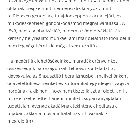
feszültségeket keltettek, és – mint tudjuk – a háborúk nem
oldanak meg semmit, nem eresztik ki a gőzt, mint
felületesen gondolják, tulajdonképpen csak a lejárt, és
működésképtelen gondolkodásmód megnyilvánulásai. A
jövő, nem a globalizációé, hanem az önmérsékleté, és a
kemény helyreállító munkáé, ami már belátható időn belül
nem fog véget érni, de még el sem kezdtük…
Ha megértjük lehetőségeinket, maradék erényeinket,
összeszedjük bátorságunkat, felnövünk a feladatra,
kigyógyulva az önpusztító liberalizmusból, mellyel önként
odavetettük eszméinket és kultúránkat egy idegen, zagyva
hordának, akik nem, hogy nem tisztelik azt a földet, ami a
mi őseinket éltette, hanem, minket csupán anyagtalan-
tudattalan, gyenge akadálynak tekintenek hódításuk
útjában; akkor a mostani hatalmas kihívásnak is
megfelelünk.