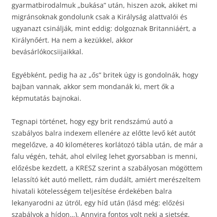
gyarmatbirodalmuk „bukása” után, hiszen azok, akiket mi
migránsoknak gondolunk csak a Királyság alattvalói és
ugyanazt csinálják, mint eddig: dolgoznak Britanniáért, a
Királynőért. Ha nem a kezükkel, akkor
bevásárlókocsiijaikkal.
Egyébként, pedig ha az „ős” britek úgy is gondolnák, hogy
bajban vannak, akkor sem mondanák ki, mert ők a
képmutatás bajnokai.
Tegnapi történet, hogy egy brit rendszámú autó a
szabályos balra indexem ellenére az előtte levő két autót
megelőzve, a 40 kilométeres korlátozó tábla után, de már a
falu végén, tehát, ahol elvileg lehet gyorsabban is menni,
előzésbe kezdett, a KRESZ szerint a szabályosan mögöttem
lelassító két autó mellett, rám dudált, amiért merészeltem
hivatali kötelességem teljesítése érdekében balra
lekanyarodni az útról, egy híd után (lásd még: előzési
szabályok a hídon…). Annyira fontos volt neki a sietség,