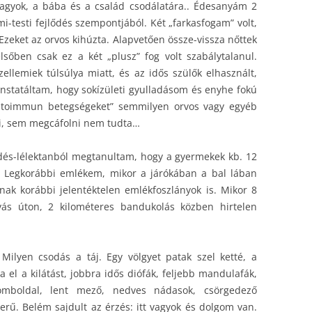
vagyok, a bába és a család csodálatára.. Édesanyám 2
mi-testi fejlődés szempontjából. Két „farkasfogam” volt,
Ezeket az orvos kihúzta. Alapvetően össze-vissza nőttek
sőben csak ez a két „plusz” fog volt szabálytalanul.
ellemiek túlsúlya miatt, és az idős szülők elhasznált,
konstatáltam, hogy sokízületi gyulladásom és enyhe fokú
„autoimmun betegségeket” semmilyen orvos vagy egyéb
i, sem megcáfolni nem tudta…
dés-lélektanból megtanultam, hogy a gyermekek kb. 12
i. Legkorábbi emlékem, mikor a járókában a bal lában
k korábbi jelentéktelen emlékfoszlányok is. Mikor 8
ás úton, 2 kilométeres bandukolás közben hirtelen
 Milyen csodás a táj. Egy völgyet patak szel ketté, a
ja el a kilátást, jobbra idős diófák, feljebb mandulafák,
omboldal, lent mező, nedves nádasok, csörgedező
erű. Belém sajdult az érzés: itt vagyok és dolgom van.