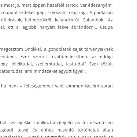
de most jó, mert éppen hazafelé tartok, vár édesanyám,
roppant érdekes gép, szerszám, olajszag.. A padláson
tleírások, felfedezőkről, kalandokról. Galambok.. Az
al, ott a legjobb hanyatt fekve ábrándozni.. Csupa
megosztom Önökkel, a gondolatok saját törvényeiknek
mben.. Ezek szerint továbbfejleszthető az eddigi
hogy „lélektudat, szellemtudat, testtudat”. Ezek között
datos tudat, ami mindezeket együtt figyeli.
ik, ha nem – feleségemmel való kommunikációm során
i bölcsességekkel találkoztam (legelőször természetesen
gdadi tolvaj és ehhez hasonló történetek által)