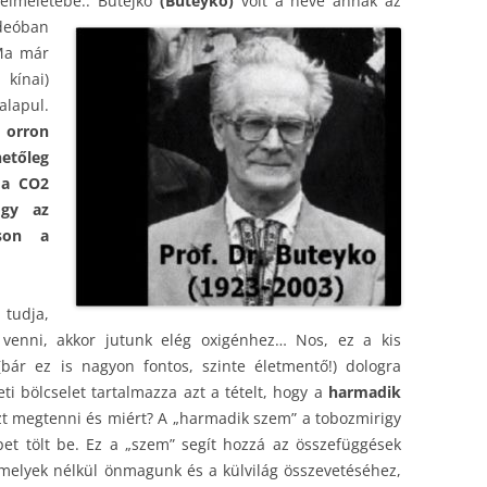
elméletébe.. Butejkó
(Buteykó)
volt a neve annak az
ideóban
Ma már
 kínai)
alapul.
 orron
hetőleg
 a CO2
ogy az
sson a
 tudja,
 venni, akkor jutunk elég oxigénhez… Nos, ez a kis
(bár ez is nagyon fontos, szinte életmentő!) dologra
leti bölcselet tartalmazza azt a tételt, hogy a
harmadik
t megtenni és miért? A „harmadik szem” a tobozmirigy
et tölt be. Ez a „szem” segít hozzá az összefüggések
melyek nélkül önmagunk és a külvilág összevetéséhez,