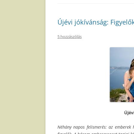
Újévi jókívánság: Figyelő
5 hozzászólás
Újév
Néhány napos felismerés: az emberek 