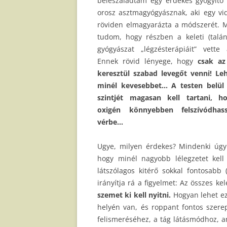
beleszaladtam egy érdekes gyógyító 
orosz asztmagyógyásznak, aki egy v
röviden elmagyarázta a módszerét. 
tudom, hogy részben a keleti (talán
gyógyászat „légzésterápiáit” vette 
Ennek rövid lényege, hogy
csak az
keresztül szabad levegőt venni! Le
minél kevesebbet… A testen belül
szintjét magasan kell tartani, h
oxigén könnyebben felszívódha
vérbe…
Ugye, milyen érdekes? Mindenki úgy
hogy minél nagyobb lélegzetet kell
látszólagos kitérő sokkal fontosabb 
irányítja rá a figyelmet: Az összes ke
szemet ki kell nyitni.
Hogyan lehet ez
helyén van, és roppant fontos szerep
felismeréséhez, a tág látásmódhoz, a