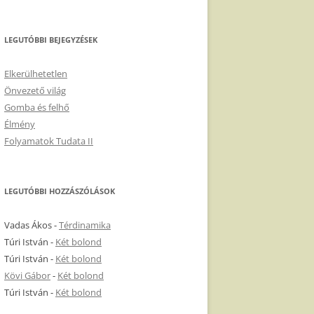
LEGUTÓBBI BEJEGYZÉSEK
Elkerülhetetlen
Önvezető világ
Gomba és felhő
Élmény
Folyamatok Tudata II
LEGUTÓBBI HOZZÁSZÓLÁSOK
Vadas Ákos
-
Térdinamika
Túri István
-
Két bolond
Túri István
-
Két bolond
Kövi Gábor
-
Két bolond
Túri István
-
Két bolond