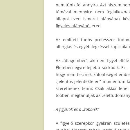
nem tűnik fel annyira. Azt hiszem ne
témával mennyire nem foglalkoznak.
állapot ezen ismeret hiányának kö
figyelés hiányából
ered.
Az említett tudós professzor tudom
allergiás és egyéb légzéssel kapcsola
Az „átlagember”, aki nem figyel efféle
Életében egyre lejjebb sodródik. Ez 
hogy nem tesznek különbséget ember-ál
„jelentős-jelentéktelen” momentum k
szeretnének tenni. Csak akkor lehet
többen megtanulják az „élettudomány
A figyelők és a „többiek”
A figyelő szerepkör gyakran születés