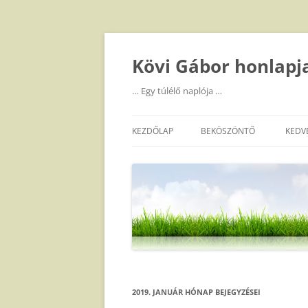
Kilépés
a
tartalomba
Kövi Gábor honlapj
… Egy túlélő naplója …
KEZDŐLAP
BEKÖSZÖNTŐ
KEDV
2019. JANUÁR
HÓNAP BEJEGYZÉSEI