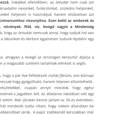
ozzá.
Sokakkal ellentétben, az
öntudat
nem csak azt
ársadalmi nevünket, funkcióinkat, születési helyünket,
ezeket helyesen is használjuk, hanem elsősorban azt
Univerzumhoz viszonyítva. Ezen belül az emberek és
k, növények, föld, víz, levegő vagyis a Mindenség
k, hogy az öntudat nemcsak annyi, hogy tudjuk hol van
i a lábunkon és kérésre egyenesen tudunk lépdelni egy
se, ahogyan a levegő az orrüregen keresztül átjárja a
on a magasabb szellemi tartalmak elérését is segíti.
 hogy a pár éve felfedezett
cisztás fibrózis,
ami köznapi
emcsak hogy gyógyítható, hanem teljesen eltüntethető..
szletekkel, csupán annyit mondok, hogy egész
etnek a jegyében telt. Az általános iskolában volt egy
járt velem. Már jócskán benne jártam az 50-es éveimben,
Tehát mindenki tudta rólam, hogy nekem állandóan be
sebkendővel járok.. A papír zsebkendő korszakban már