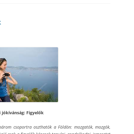
k
i jókívánság: Figyelők
három csoportra oszthatók a Földön: mozgatók, mozgók,