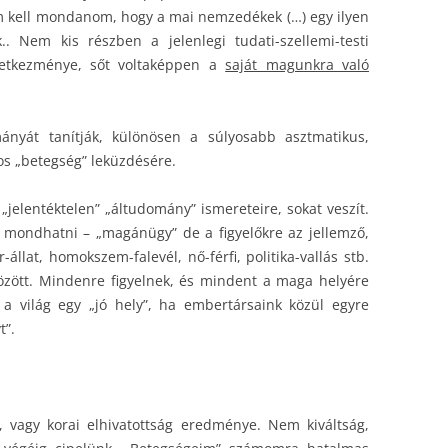
m kell mondanom, hogy a mai nemzedékek (…) egy ilyen
. Nem kis részben a jelenlegi tudati-szellemi-testi
vetkezménye, sőt voltaképpen a
saját magunkra való
ányát tanítják, különösen a súlyosabb asztmatikus,
tos „betegség” leküzdésére.
 „jelentéktelen” „áltudomány” ismereteire, sokat veszít.
– mondhatni – „magánügy” de a figyelőkre az jellemző,
lat, homokszem-falevél, nő-férfi, politika-vallás stb.
özött. Mindenre figyelnek, és mindent a maga helyére
 a világ egy „jó hely”, ha embertársaink közül egyre
t”.
, vagy korai elhivatottság eredménye. Nem kiváltság,