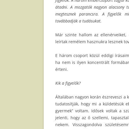
figyelők. A három embercsoport tagjai kö
átadni. A mozgatók nagyon alacsony tu
megtesznek parancsra. A figyelők mi
továbbadják a tudásukat.
Már szinte hallom az ellenérveiket,
leírtak remélem hasznukra lesznek to
E három csoport közül eddigi írásaim
ha nem is ilyen koncentrált formában.
érteni.
Kik a figyelők?
Általában nagyon korán észreveszi a k
tudatosítják, hogy mi a küldetésük 
gyermek” voltam. Idősek voltak a s
jelenti, hogy az ő szellemi, tapaszt
nekem. Visszagondolva születésemr