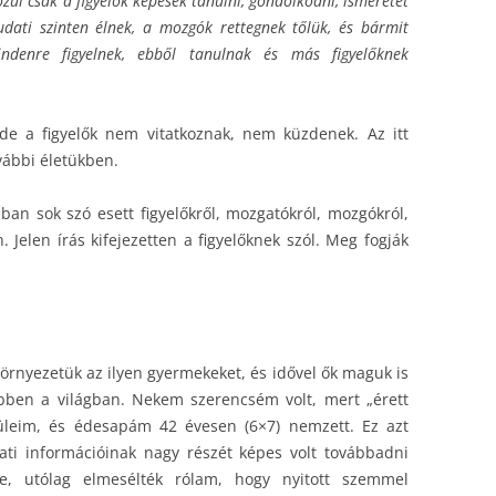
zül csak a figyelők képesek tanulni, gondolkodni, ismeretet
dati szinten élnek, a mozgók rettegnek tőlük, és bármit
ndenre figyelnek, ebből tanulnak és más figyelőknek
 de a figyelők nem vitatkoznak, nem küzdenek. Az itt
vábbi életükben.
ban sok szó esett figyelőkről, mozgatókról, mozgókról,
 Jelen írás kifejezetten a figyelőknek szól. Meg fogják
örnyezetük az ilyen gyermekeket, és idővel ők maguk is
ebben a világban. Nekem szerencsém volt, mert „érett
züleim, és édesapám 42 évesen (6×7) nemzett. Ez azt
alati információinak nagy részét képes volt továbbadni
e, utólag elmesélték rólam, hogy nyitott szemmel