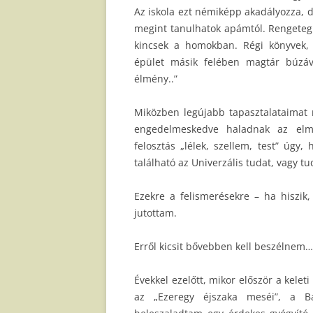
Az iskola ezt némiképp akadályozza, 
megint tanulhatok apámtól. Rengeteg 
kincsek a homokban. Régi könyvek, ú
épület másik felében magtár búzáv
élmény..”
Miközben legújabb tapasztalataimat 
engedelmeskedve haladnak az elmé
felosztás „lélek, szellem, test” úgy, 
található az Univerzális tudat, vagy tu
Ezekre a felismerésekre – ha hisz
jutottam.
Erről kicsit bővebben kell beszélnem…
Évekkel ezelőtt, mikor először a kelet
az „Ezeregy éjszaka meséi”, a Ba