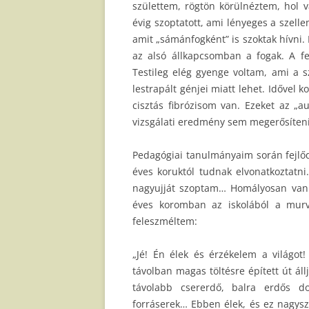
születtem, rögtön körülnéztem, hol 
évig szoptatott, ami lényeges a szelle
amit „sámánfogként” is szoktak hívni. 
az alsó állkapcsomban a fogak. A fel
Testileg elég gyenge voltam, ami a sz
lestrapált génjei miatt lehet. Idővel 
cisztás fibrózisom van. Ezeket az 
vizsgálati eredmény sem megerősíten
Pedagógiai tanulmányaim során fejlő
éves koruktól tudnak elvonatkoztatn
nagyujját szoptam… Homályosan vanna
éves koromban az iskolából a murv
feleszméltem:
„Jé! Én élek és érzékelem a világot!
távolban magas töltésre épített út áll
távolabb csererdő, balra erdős d
forráserek… Ebben élek, és ez nagysz