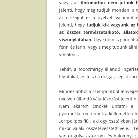
vagyis az
öntudathoz nem jutunk h
jelenti, hogy meg tudjuk mondani a t
az országot és a nyelvet, valamint 
jelenti, hogy
tudjuk kik vagyunk az 
az összes természetalkotó, állato
viszonylatában.
Ugye nem is gondoltá
fenn és lenn, vagyis meg tudunk álln
vonalon…
Tehát, a tobozmirigy állandó ingerlé
légutakat, és teszi a dolgát, végső sor
Mindez abból a szempontból lényeges,
nyelven állandó váladékozást jelent n
Nem akarom Önöket untatni a ré
gyermekkorom ennek a kellemetlen tün
„orrpolipos fiú”, aki egy osztályban 
mikor valaki összetévesztett vele… 
van dugulva az orrom, és halomnyi z