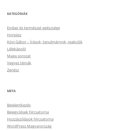
KATEGÓRIÁK
Ember és természet egészsége
Horgász
Kövi Gábor – Írások, tanulmányok, reakciók
Lélekápoló
Maga sorozat
Vegyes témák
Zenész
META
Bejelentkezés
Bejegyzések hírcsatorna
Hozzászólások hírcsatorna
WordPress Magyarország