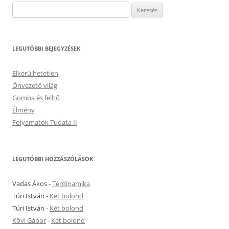
Keresés:
LEGUTÓBBI BEJEGYZÉSEK
Elkerülhetetlen
Önvezető világ
Gomba és felhő
Élmény
Folyamatok Tudata II
LEGUTÓBBI HOZZÁSZÓLÁSOK
Vadas Ákos
-
Térdinamika
Túri István
-
Két bolond
Túri István
-
Két bolond
Kövi Gábor
-
Két bolond