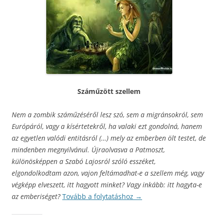
Száműzött szellem
Nem a zombik száműzéséről lesz szó, sem a migránsokról, sem
Európáról, vagy a kísértetekről, ha valaki ezt gondolná, hanem
az egyetlen valódi entitásról (…) mely az emberben ölt testet, de
mindenben megnyilvánul. Újraolvasva a Patmoszt,
különösképpen a Szabó Lajosról szóló esszéket,
elgondolkodtam azon, vajon feltámadhat-e a szellem még, vagy
végképp elveszett, itt hagyott minket? Vagy inkább: itt hagyta-e
az emberiséget?
Tovább a folytatáshoz
→