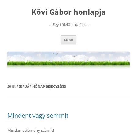
Kilépés
a
Kövi Gábor honlapja
tartalomba
… Egy túlélő naplója …
Menü
2016. FEBRUÁR
HÓNAP BEJEGYZÉSEI
Mindent vagy semmit
Minden vélemény számít!