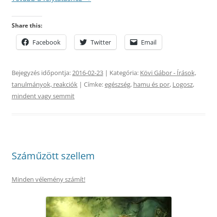
Share this:
Facebook
Twitter
Email
Bejegyzés időpontja:
2016-02-23
| Kategória:
Kövi Gábor - Írások,
tanulmányok, reakciók
| Címke:
egészség
,
hamu és por
,
Logosz
,
mindent vagy semmit
Száműzött szellem
Minden vélemény számít!