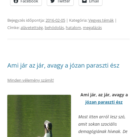
Facebook
Twitter
Email
Bejegyzés időpontja:
2016-02-05
| Kategória:
Vegyes témák
|
Címke:
alávetettség
,
behódolás
,
hatalom
,
megalázás
Ami jár az jár, avagy a józan paraszti ész
Minden vélemény számít!
Ami jár, az jár, avagy a
józan paraszti ész
Most itten arról lesz szó,
amit sokan szociális
demagógiának hívnak. De