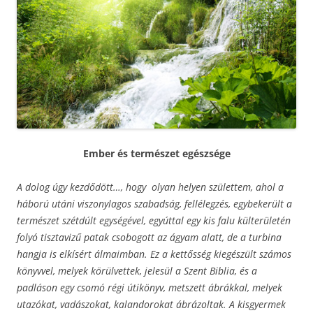
Ember és természet egészsége
A dolog úgy kezdődött…, hogy olyan helyen születtem, ahol a
háború utáni viszonylagos szabadság, fellélegzés, egybekerült a
természet szétdúlt egységével, egyúttal egy kis falu külterületén
folyó tisztavizű patak csobogott az ágyam alatt, de a turbina
hangja is elkísért álmaimban. Ez a kettősség kiegészült számos
könyvvel, melyek körülvettek, jelesül a Szent Biblia, és a
padláson egy csomó régi útikönyv, metszett ábrákkal, melyek
utazókat, vadászokat, kalandorokat ábrázoltak. A kisgyermek