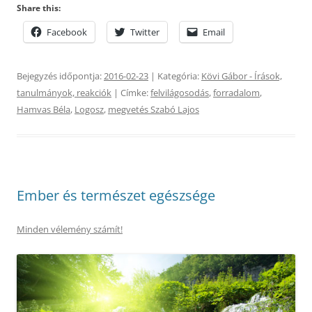
Share this:
Facebook
Twitter
Email
Bejegyzés időpontja:
2016-02-23
| Kategória:
Kövi Gábor - Írások,
tanulmányok, reakciók
| Címke:
felvilágosodás
,
forradalom
,
Hamvas Béla
,
Logosz
,
megvetés Szabó Lajos
Ember és természet egészsége
Minden vélemény számít!