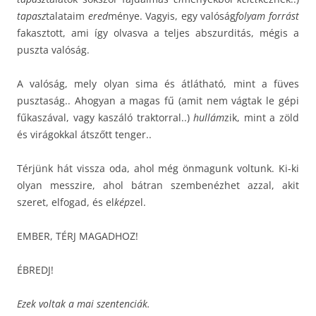
tapasz
talataim
ered
ménye. Vagyis, egy valóság
folyam forrást
fakasztott, ami így olvasva a teljes abszurditás, mégis a
puszta valóság.
A valóság, mely olyan sima és átlátható, mint a füves
pusztaság.. Ahogyan a magas fű (amit nem vágtak le gépi
fűkaszával, vagy kaszáló traktorral..)
hullám
zik, mint a zöld
és virágokkal átszőtt tenger..
Térjünk hát vissza oda, ahol még önmagunk voltunk. Ki-ki
olyan messzire, ahol bátran szembenézhet azzal, akit
szeret, elfogad, és el
kép
zel.
EMBER, TÉRJ MAGADHOZ!
ÉBREDJ!
Ezek voltak a mai szentenciák.