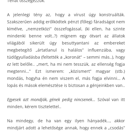
Tehát összegezzük:
A jelenlegi tény az, hogy a vírust úgy konstruálták.
Szakszerűen addig erőlködtek pénzt (főleg) fáradságot nem
kímélve, „nemzetközi” összefogással, (ki ellen, ha szinte
mindenki benne volt..?) mígnem egy ótvart az állatok
világából sikerült úgy besuttyantani az embereket
megbetegítő „ártatlanul is halálos” influenzába, vagy
tüdőgyulladásba (feltették a „koronát” – semmi más..), hogy
ez
lett belőle.. „mert, ha mi nem tesszük, az ellenség fogja
megtenni…” Ezt ismerem: „közismert” magyar (stb.)
mondás, hogyha én nem viszem el, más fogja elvinni… A
lopás és mások elemésztése is biztosan a génjeinkben van..
Egyesek azt mondják, gének pedig nincsenek…
Szóval van itt
minden, kérem tisztelettel..
Na mindegy, de ha van egy ilyen hányadék…, akkor
mindjárt adott a lehetősége annak, hogy ennek a „csodás”