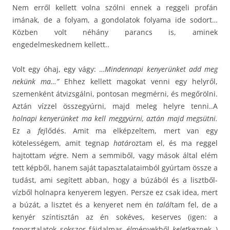
Nem erről kellett volna szólni ennek a reggeli profán
imának, de a folyam, a gondolatok folyama ide sodort…
Közben volt néhány parancs is, aminek
engedelmeskednem kellett..
Volt egy óhaj, egy vágy: …
Mindennapi kenyerünket add meg
nekünk ma…”
Ehhez kellett magokat venni egy helyről,
szemenként átvizsgálni, pontosan megmérni, és megőrölni.
Aztán vízzel összegyúrni, majd meleg helyre tenni..A
holnapi kenyerünket ma kell meggyúrni, aztán majd megsütni.
Ez a
fej
lődés. Amit ma elképzeltem, mert van egy
kötelességem, amit tegnap
határ
oztam el, és ma reggel
hajtottam
vég
re. Nem a semmiből, vagy mások által elém
tett képből, hanem saját tapasztalataimból gyúrtam össze a
tudást, ami segített abban, hogy a búzából és a lisztből-
vízből holnapra kenyerem legyen. Persze ez csak idea, mert
a búzát, a lisztet és a kenyeret nem én
talál
tam fel, de a
kenyér színtisztán az én sokéves, keserves (igen: a
tapasz
talatok sokszor fájdalmas
él
ményekből
kelet
keznek..)