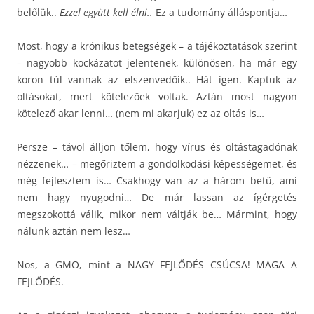
belőlük..
Ezzel együtt kell élni..
Ez a tudomány álláspontja…
Most, hogy a krónikus betegségek – a tájékoztatások szerint
– nagyobb kockázatot jelentenek, különösen, ha már egy
koron túl vannak az elszenvedőik.. Hát igen. Kaptuk az
oltásokat, mert kötelezőek voltak. Aztán most nagyon
kötelező akar lenni… (nem mi akarjuk) ez az oltás is…
Persze – távol álljon tőlem, hogy vírus és oltástagadónak
nézzenek… – megőriztem a gondolkodási képességemet, és
még fejlesztem is… Csakhogy van az a három betű, ami
nem hagy nyugodni… De már lassan az ígérgetés
megszokottá válik, mikor nem váltják be… Mármint, hogy
nálunk aztán nem lesz…
Nos, a GMO, mint a NAGY FEJLŐDÉS CSÚCSA! MAGA A
FEJLŐDÉS.