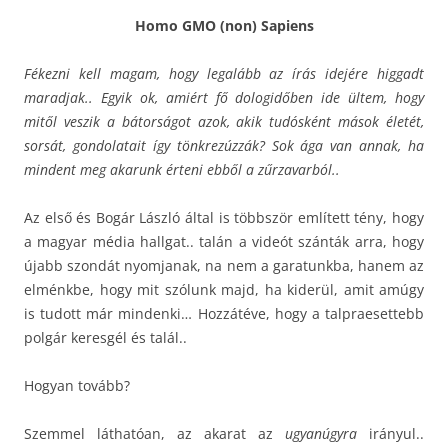
Homo GMO (non) Sapiens
Fékezni kell magam, hogy legalább az írás idejére higgadt
maradjak.. Egyik ok, amiért fő dologidőben ide ültem, hogy
mitől veszik a bátorságot azok, akik tudósként mások életét,
sorsát, gondolatait így tönkrezúzzák? Sok ága van annak, ha
mindent meg akarunk érteni ebből a zűrzavarból..
Az első és Bogár László által is többször említett tény, hogy
a magyar média hallgat.. talán a videót szánták arra, hogy
újabb szondát nyomjanak, na nem a garatunkba, hanem az
elménkbe, hogy mit szólunk majd, ha kiderül, amit amúgy
is tudott már mindenki… Hozzátéve, hogy a talpraesettebb
polgár keresgél és talál..
Hogyan tovább?
Szemmel láthatóan, az akarat az
ugyanúgyra
irányul..