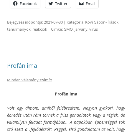
Facebook
Twitter
Email
Bejegyzés időpontja:
2021-07-30
| Kategória:
Kövi Gábor - Írások,
tanulmányok, reakciók
| Címke:
GMO
,
járvány
,
vírus
Profán ima
Minden vélemény számít!
Profán ima
Volt egy álmom, amiből felébredtem. Nagyon gyakori, hogy
ébredés után rám törnek a friss gondolatok, vagy a régiek, de
valamilyen feladat formájában.. A napokban éppenséggel sok
szó esett a „fejlődésről”. Reggel, első gondolatom az volt, hogy