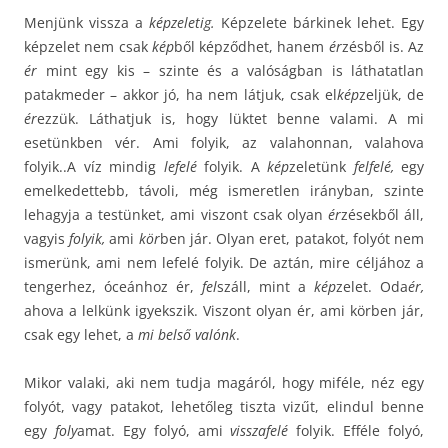
Menjünk vissza a
képzeletig.
Képzelete bárkinek lehet. Egy
képzelet nem csak
kép
ből képződhet, hanem
ér
zésből is. Az
ér
mint egy kis – szinte és a valóságban is láthatatlan
patakmeder – akkor jó, ha nem látjuk, csak el
kép
zeljük, de
ér
ezzük. Láthatjuk is, hogy lüktet benne valami. A mi
esetünkben vér. Ami folyik, az valahonnan, valahova
folyik..A víz mindig
lefelé
folyik. A
kép
zeletünk
felfelé,
egy
emelkedettebb, távoli, még ismeretlen irányban, szinte
lehagyja a testünket, ami viszont csak olyan
ér
zésekből áll,
vagyis
folyik,
ami
kör
ben jár. Olyan eret, patakot, folyót nem
ismerünk, ami nem lefelé folyik. De aztán, mire céljához a
tengerhez, óceánhoz ér,
fel
száll, mint a
kép
zelet. Oda
ér,
ahova a lelkünk igyekszik. Viszont olyan ér, ami körben jár,
csak egy lehet, a
mi belső valónk
.
Mikor valaki, aki nem tudja magáról, hogy miféle, néz egy
folyót, vagy patakot, lehetőleg tiszta vizűt, elindul benne
egy
foly
amat. Egy folyó, ami
visszafelé
folyik. Efféle folyó,