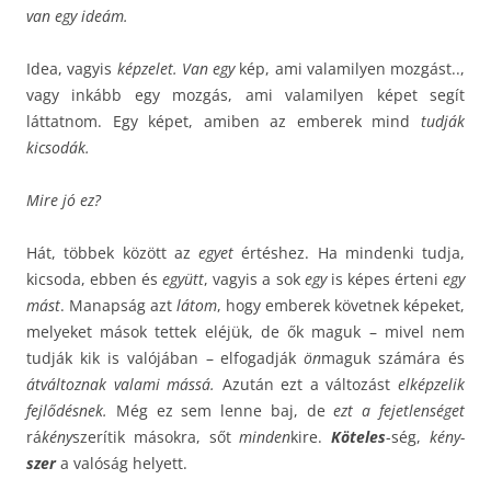
van egy ideám.
Idea, vagyis
képzelet. Van egy
kép, ami valamilyen mozgást..,
vagy inkább egy mozgás, ami valamilyen képet segít
láttatnom. Egy képet, amiben az emberek mind
tudják
kicsodák.
Mire jó ez?
Hát, többek között az
egyet
értéshez. Ha mindenki tudja,
kicsoda, ebben és
együtt
, vagyis a sok
egy
is képes érteni
egy
mást
. Manapság azt
látom
, hogy emberek követnek képeket,
melyeket mások tettek eléjük, de ők maguk – mivel nem
tudják kik is valójában – elfogadják
ön
maguk számára és
átváltoznak valami mássá.
Azután ezt a változást
elképzelik
fejlődésnek.
Még ez sem lenne baj, de
ezt a fejetlenséget
rá
kény
szerítik másokra, sőt
minden
kire.
Köteles
-ség,
kény-
szer
a valóság helyett.