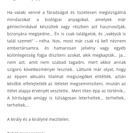
Ha valaki venné a fáradságot és tüzetesen megvizsgálná
mindazokat a biológiai anyagokat, amelyek már
géntechnikával készültek vagy részben azt hasznosítják,
bizonyára megijedne… Én is csak találgatok, és „vaktyúk is
talál szemet” – néha. Nos, most már csak rá kell néznem
embertársamra, és hamarosan jelvény vagy egyéb
különlegesség fogja díszíteni azokat, akik megkapták… Ja…
nem azt, amit nem szabad tagadni, mert akkor annak
szigorú következményei lesznek.. Láttunk már olyat, hogy
az éppen aktuális tilalmat megszegőket elítélték, aztán
később elfelejtették az ítéletet megsemmisíteni, miután az
ítélet alapja érvényét vesztette.. Mert itten épp az történik…
A bíróságok amúgy is túlságosan leterheltek… terheltek..
terheltek….
A király és a királyné mezítelen.