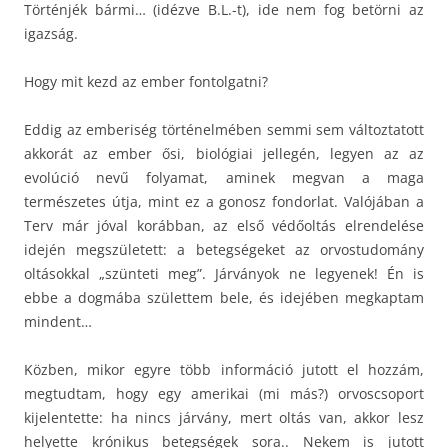
Történjék bármi… (idézve B.L.-t), ide nem fog betörni az
igazság.
Hogy mit kezd az ember fontolgatni?
Eddig az emberiség történelmében semmi sem változtatott
akkorát az ember ősi, biológiai jellegén, legyen az az
evolúció nevű folyamat, aminek megvan a maga
természetes útja, mint ez a gonosz fondorlat. Valójában a
Terv már jóval korábban, az első védőoltás elrendelése
idején megszületett: a betegségeket az orvostudomány
oltásokkal „szünteti meg”. Járványok ne legyenek! Én is
ebbe a dogmába születtem bele, és idejében megkaptam
mindent…
Közben, mikor egyre több információ jutott el hozzám,
megtudtam, hogy egy amerikai (mi más?) orvoscsoport
kijelentette: ha nincs járvány, mert oltás van, akkor lesz
helyette krónikus betegségek sora.. Nekem is jutott