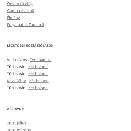
Önvezető világ
Gomba és felhő
Élmény
Folyamatok Tudata II
LEGUTÓBBI HOZZÁSZÓLÁSOK
Vadas Ákos
-
Térdinamika
Túri István
-
Két bolond
Túri István
-
Két bolond
Kövi Gábor
-
Két bolond
Túri István
-
Két bolond
ARCHÍVUM
2026. július
2026. március