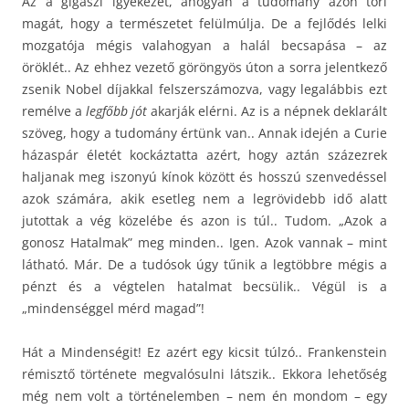
Az a gigászi igyekezet, ahogyan a tudomány azon töri
magát, hogy a természetet felülmúlja. De a fejlődés lelki
mozgatója mégis valahogyan a halál becsapása – az
öröklét.. Az ehhez vezető göröngyös úton a sorra jelentkező
zsenik Nobel díjakkal felszerszámozva, vagy legalábbis ezt
remélve a
legfőbb jót
akarják elérni. Az is a népnek deklarált
szöveg, hogy a tudomány értünk van.. Annak idején a Curie
házaspár életét kockáztatta azért, hogy aztán százezrek
haljanak meg iszonyú kínok között és hosszú szenvedéssel
azok számára, akik esetleg nem a legrövidebb idő alatt
jutottak a vég közelébe és azon is túl.. Tudom. „Azok a
gonosz Hatalmak” meg minden.. Igen. Azok vannak – mint
látható. Már. De a tudósok úgy tűnik a legtöbbre mégis a
pénzt és a végtelen hatalmat becsülik.. Végül is a
„mindenséggel mérd magad”!
Hát a Mindenségit! Ez azért egy kicsit túlzó.. Frankenstein
rémisztő története megvalósulni látszik.. Ekkora lehetőség
még nem volt a történelemben – nem én mondom – egy