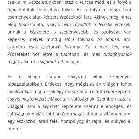
csak a mi
kép
zeletünkben létezik. Furcsa mód, ez a folyó a
tapasz
talatok medrében folyik. Ez a folyó a megtörtént
események által
kép
zett
ér
zésekből lett. Akinek még nincs
elég
tapasz
talata, vagyis
nem ragadtak a lelkébe
ér
zések,
annak a
kép
zelete is szegényesebb, és szüksége van
képekre, melyek mindig
előre
folynak. Az
időben
, ami
számára csak
egyi
rányú
foly
amat Ez a
más kép
, más
kép
zeteket hoz létre a
tudat
ban, és más
tudatfolyamok
fogják alkotni a
sajátnak hitt
világát.
Az ő világa csupán el
kép
zelt világ, szegényes
tapasz
talatokban. Érdekes, hogy mégis az én világom lehet
idealisztikus,
míg ő csak egy mások által rejtett
céllal
képzelt,
vagyis
megtervezett
világot tart valóságnak. Szemben azzal a
világgal, ami a
képezett
képzelete szerint ellenséges, és
valóságnak hívják. Jobban
ér
zi magát abban a világban, ami
egy eszközből árad felé, hömpölyög át rajta, és süllyed el
benne..