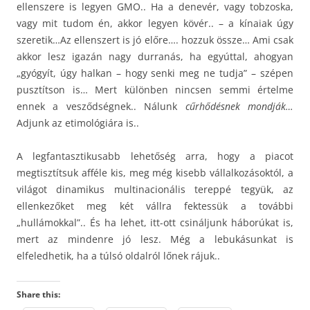
ellenszere is legyen GMO.. Ha a denevér, vagy tobzoska,
vagy mit tudom én, akkor legyen kövér.. – a kínaiak úgy
szeretik…Az ellenszert is jó előre…. hozzuk össze… Ami csak
akkor lesz igazán nagy durranás, ha egyúttal, ahogyan
„gyógyít, úgy halkan – hogy senki meg ne tudja” – szépen
pusztítson is… Mert különben nincsen semmi értelme
ennek a vesződségnek.. Nálunk
cűrhődésnek mondják…
Adjunk az etimológiára is..
A legfantasztikusabb lehetőség arra, hogy a piacot
megtisztítsuk afféle kis, meg még kisebb vállalkozásoktól, a
világot dinamikus multinacionális tereppé tegyük, az
ellenkezőket meg két vállra fektessük a további
„hullámokkal”.. És ha lehet, itt-ott csináljunk háborúkat is,
mert az mindenre jó lesz. Még a lebukásunkat is
elfeledhetik, ha a túlsó oldalról lőnek rájuk..
Share this: