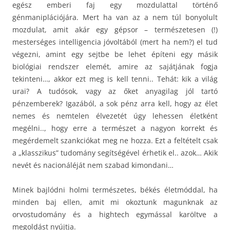
egész emberi faj egy mozdulattal történő
génmaniplációjára. Mert ha van az a nem túl bonyolult
mozdulat, amit akár egy gépsor – természetesen (!)
mesterséges intelligencia jóvoltából (mert ha nem?) el tud
végezni, amint egy sejtbe be lehet építeni egy másik
biológiai rendszer elemét, amire az sajátjának fogja
tekinteni…, akkor ezt meg is kell tenni.. Tehát: kik a világ
urai? A tudósok, vagy az őket anyagilag jól tartó
pénzemberek? Igazából, a sok pénz arra kell, hogy az élet
nemes és nemtelen élvezetét úgy lehessen életként
megélni.., hogy erre a természet a nagyon korrekt és
megérdemelt szankciókat meg ne hozza. Ezt a feltételt csak
a „klasszikus” tudomány segítségével érhetik el.. azok… Akik
nevét és nacionáléját nem szabad kimondani…
Minek bajlódni holmi természetes, békés életmóddal, ha
minden baj ellen, amit mi okoztunk magunknak az
orvostudomány és a hightech egymással karöltve a
megoldást nyújtja.