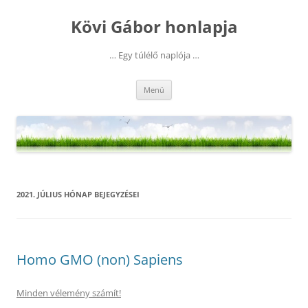
Kilépés
a
Kövi Gábor honlapja
tartalomba
… Egy túlélő naplója …
Menü
2021. JÚLIUS
HÓNAP BEJEGYZÉSEI
Homo GMO (non) Sapiens
Minden vélemény számít!