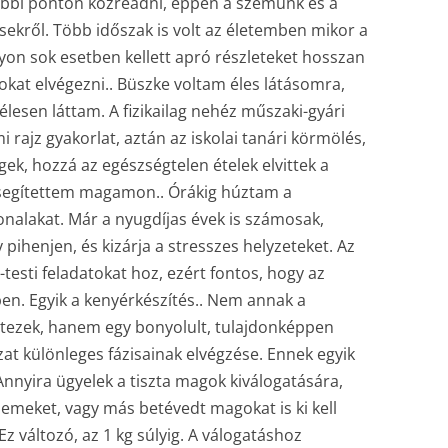
lebbi ponton közreadni, éppen a szemünk és a
ekről. Több időszak is volt az életemben mikor a
gyon sok esetben kellett apró részleteket hosszan
okat elvégezni.. Büszke voltam éles látásomra,
élesen láttam. A fizikailag nehéz műszaki-gyári
rajz gyakorlat, aztán az iskolai tanári körmölés,
ek, hozzá az egészségtelen ételek elvittek a
l segítettem magamon.. Órákig húztam a
nalakat. Már a nyugdíjas évek is számosak,
pihenjen, és kizárja a stresszes helyzeteket. Az
testi feladatokat hoz, ezért fontos, hogy az
en. Egyik a kenyérkészítés.. Nem annak a
tezek, hanem egy bonyolult, tulajdonképpen
zat különleges fázisainak elvégzése. Ennek egyik
nyira ügyelek a tiszta magok kiválogatására,
zemeket, vagy más betévedt magokat is ki kell
 változó, az 1 kg súlyig. A válogatáshoz