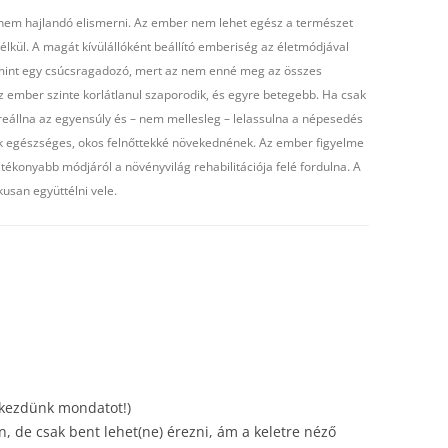
 nem hajlandó elismerni. Az ember nem lehet egész a természet
élkül. A magát kívülállóként beállító emberiség az életmódjával
 mint egy csúcsragadozó, mert az nem enné meg az összes
Az ember szinte korlátlanul szaporodik, és egyre betegebb. Ha csak
eállna az egyensúly és – nem mellesleg – lelassulna a népesedés
k egészséges, okos felnőttekké növekednének. Az ember figyelme
tékonyabb módjáról a növényvilág rehabilitációja felé fordulna. A
usan együttélni vele.
 kezdünk mondatot!)
, de csak bent lehet(ne) érezni, ám a keletre néző