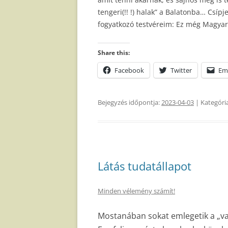
tengeri(!! !) halak” a Balatonba… Csí
fogyatkozó testvéreim: Ez még Magyar
Share this:
Facebook
Twitter
Em
Bejegyzés időpontja:
2023-04-03
| Kategóri
Látás tudatállapot
Minden vélemény számít!
Mostanában sokat emlegetik a „vak