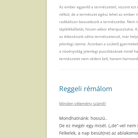
Az ember egyenlő a természettel, viszont ezt
nélkül, de a természet egész lehet az ember n
radikálisan beavatkozik a természetbe. Nem
táplálékállatát, hiszen akkor éhenpusztulna. 
az étkezésünk válna természetessé, már helyr
jelenlegi üteme. Azonban a születő gyermeke
a növényvilág jelenlegi pusztításának minél ha
természetet nem védeni kell, hanem harmonik
Reggeli rémálom
Minden vélemény számít!
Mondhatnánk: hosszú..
De ez megér egy misét. („de”-vel nem
Felkelek, a nap besüt(ne) az ablakomon