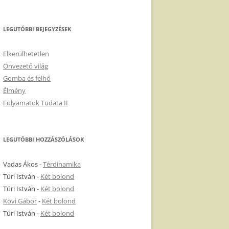
LEGUTÓBBI BEJEGYZÉSEK
Elkerülhetetlen
Önvezető világ
Gomba és felhő
Élmény
Folyamatok Tudata II
LEGUTÓBBI HOZZÁSZÓLÁSOK
Vadas Ákos
-
Térdinamika
Túri István
-
Két bolond
Túri István
-
Két bolond
Kövi Gábor
-
Két bolond
Túri István
-
Két bolond