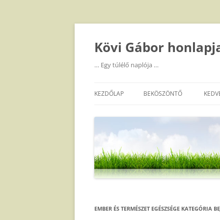
Kilépés
a
tartalomba
Kövi Gábor honlapj
… Egy túlélő naplója …
KEZDŐLAP
BEKÖSZÖNTŐ
KEDV
EMBER ÉS TERMÉSZET EGÉSZSÉGE
KATEGÓRIA BE