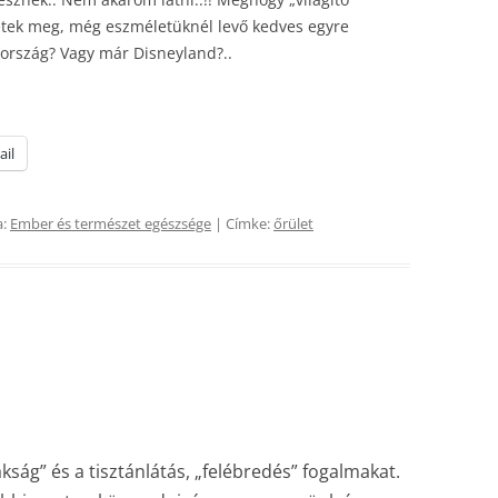
pjetek meg, még eszméletüknél levő kedves egyre
ország? Vagy már Disneyland?..
ail
a:
Ember és természet egészsége
| Címke:
őrület
ság” és a tisztánlátás, „felébredés” fogalmakat.