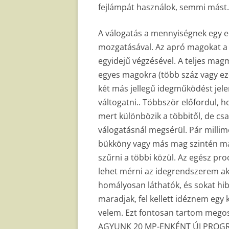
fejlámpát használok, semmi mást.
A válogatás a mennyiségnek egy 
mozgatásával. Az apró magokat a n
egyidejű végzésével. A teljes mag
egyes magokra (több száz vagy ezer
két más jellegű idegműködést jelen
váltogatni.. Többször előfordul,
mert különbözik a többitől, de cs
válogatásnál megsérül. Pár millim
bükköny vagy más mag szintén más
szűrni a többi közül. Az egész pro
lehet mérni az idegrendszerem ak
homályosan láthatók, és sokat hi
maradjak, fel kellett idéznem egy 
velem. Ezt fontosan tartom megosz
AGYUNK 20 MP-ENKÉNT ÚJ PROGRAMO