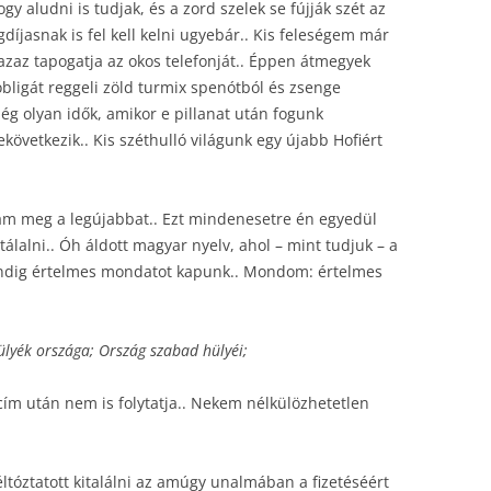
gy aludni is tudjak, és a zord szelek se fújják szét az
díjasnak is fel kell kelni ugyebár.. Kis feleségem már
zaz tapogatja az okos telefonját.. Éppen átmegyek
bligát reggeli zöld turmix spenótból és zsenge
g olyan idők, amikor e pillanat után fogunk
ekövetkezik.. Kis széthulló világunk egy újabb Hofiért
am meg a legújabbat.. Ezt mindenesetre én egyedül
tálalni.. Óh áldott magyar nyelv, ahol – mint tudjuk – a
indig értelmes mondatot kapunk.. Mondom: értelmes
lyék országa; Ország szabad hülyéi;
cím után nem is folytatja.. Nekem nélkülözhetetlen
ltóztatott kitalálni az amúgy unalmában a fizetéséért