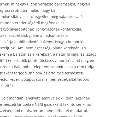
bernek, mint egy újabb vérlázító baromságot, hogyan
egrosszabb úton halad, hogy kis
űvé silányítsa; az egyetlen még valamire való
t minden eredetiségétől megfossza és
 vagyongyarapítónak; rongyrázónak kontárkodja,
nnak maradékától, pláne a nádsuhosásos,
 elzárja a pöffeszkedő önkény.. Hogy a betonról,
eszéljünk.. Ami nem egészség, pláne kerékpár.. És
m a Balaton és a kerékpár, a natúr bringa, és izzadt
 litéri emelkedők büntetőtolásos „sportja”, amit meg én
kozom a Balatonba telepíteni semmit azon a rém tudja
estisként terjedő unalom- és értelmes természeti
vedő, képernyőtapogató mai nemzedék által kidobó-
 tették..
volt mondani ahelyett, amit valakik.. tenni akarnak
természeti kincsekre NEM gazdaként tekintő senkiházi
zetvédelmi minisztérium nem tilthat el mindattól,
esznek.. Nem akarom látni..!! Méghogy „világító