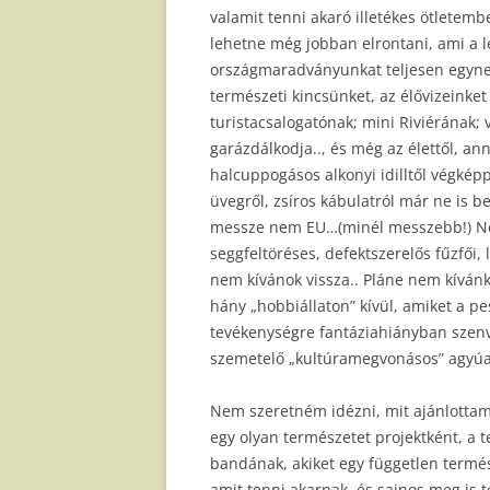
valamit tenni akaró illetékes ötletem
lehetne még jobban elrontani, ami a l
országmaradványunkat teljesen egynem
természeti kincsünket, az élővizeinke
turistacsalogatónak; mini Riviérának;
garázdálkodja.., és még az élettől, a
halcuppogásos alkonyi idilltől végképp
üvegről, zsíros kábulatról már ne is b
messze nem EU…(minél messzebb!) Neke
seggfeltöréses, defektszerelős fűzfői,
nem kívánok vissza.. Pláne nem kíván
hány „hobbiállaton” kívül, amiket a p
tevékenységre fantáziahiányban szen
szemetelő „kultúramegvonásos” agyúak
Nem szeretném idézni, mit ajánlottam 
egy olyan természetet projektként, a 
bandának, akiket egy független termés
amit tenni akarnak, és sajnos meg is t