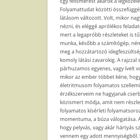
Egy felismerést akarok a legköze
Folyamattudat közötti összefüggés
látásom változott. Volt, mikor na
nézni, és eléggé aprólékos feladat
mert a legapróbb részleteket is tű
munka, később a számítógép, némi 
meg a hozzátartozó idegfeszültség
komoly látási zavarokig. A rajzza
párhuzamos egyenes, vagy ívelt vo
mikor az ember többet kéne, hogy 
életritmusom folyamatos szellemi-
érzékszerveim ne hagyjanak cserb
közismert módja, amit nem részle
folyamatos kísérleti folyamatsoro
momentuma, a búza válogatása. An
hogy pelyvás, vagy akár hártyás s
vennem egy adott mennyiségből. Ez