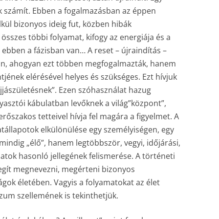
k számít. Ebben a fogalmazásban az éppen
ül bizonyos ideig fut, közben hibák
 összes többi folyamat, kifogy az energiája és a
is ebben a fázisban van… A reset – újraindítás –
n, ahogyan ezt többen megfogalmazták, hanem
tjének elérésével helyes és szükséges. Ezt hívjuk
jjászületésnek”. Ezen szóhasználat hazug
ogyasztói kábulatban levőknek a világ”központ”,
rőszakos tetteivel hívja fel magára a figyelmet. A
tállapotok elkülönülése egy személyiségen, egy
mindig „élő”, hanem legtöbbször, vegyi, időjárási,
amatok hasonló jellegének felismerése. A történeti
egít megnevezni, megérteni bizonyos
ok életében. Vagyis a folyamatokat az élet
zum szellemének is tekinthetjük.