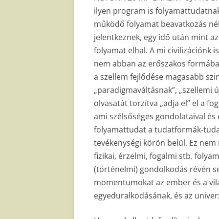
ilyen program is folyamattudatna
működő folyamat beavatkozás nélk
jelentkeznek, egy idő után mint az
folyamat elhal. A mi civilizációnk 
nem abban az erőszakos formába
a szellem fejlődése magasabb szin
„paradigmaváltásnak”, „szellemi ú
olvasatát torzítva „adja el” el a f
ami szélsőséges gondolataival és e
folyamattudat a tudatformák-tuda
tevékenységi körön belül. Ez nem 
fizikai, érzelmi, fogalmi stb. foly
(történelmi) gondolkodás révén s
momentumokat az ember és a világ
egyeduralkodásának, és az univer