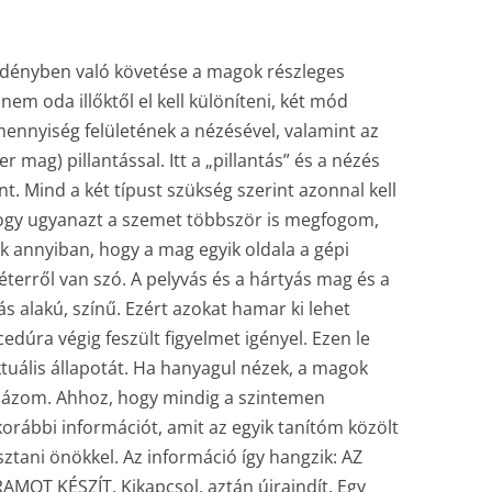
edényben való követése a magok részleges
em oda illőktől el kell különíteni, két mód
mennyiség felületének a nézésével, valamint az
 mag) pillantással. Itt a „pillantás” és a nézés
t. Mind a két típust szükség szerint azonnal kell
 hogy ugyanazt a szemet többször is megfogom,
ak annyiban, hogy a mag egyik oldala a gépi
éterről van szó. A pelyvás és a hártyás mag és a
 alakú, színű. Ezért azokat hamar ki lehet
cedúra végig feszült figyelmet igényel. Ezen le
tuális állapotát. Ha hanyagul nézek, a magok
bázom. Ahhoz, hogy mindig a szintemen
korábbi információt, amit az egyik tanítóm közölt
tani önökkel. Az információ így hangzik: AZ
T KÉSZÍT. Kikapcsol, aztán újraindít. Egy