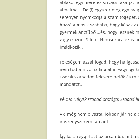
ablakot egy méretes szivacs takarja, ho
álmaimat.. De (!) egyszer még egy nyug
serényen nyomkodja a számítógépet, a
hozzá a másik szobába, hogy kész az o
gyermekláncfűből…és, hogy lesznek mé
vágyakozni.. S lőn.. Nemsokára ez is b
imádkozik..
Feleségem azzal fogad, hogy hallgass
nem tudtam volna kitalálni, vagy így ki
szavak szabadon felcserélhetők és m
mondatot..
Példa:
Hülyék szabad országa; Szabad hü
Aki még nem olvasta, jobban jár ha a 
íráskényszerem támadt..
Így kora reggel azt az orcámba, mit mé