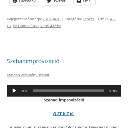
Facebook
Twitter
Email
Bejegyzés időpontja:
2019-04-01
| Kategória:
Zenész
| Címke:
432
Hz
,
Dr Hamer írása
,
Verdi 432 hz
Szabadimprovizáció
Minden vélemény számít!
Audió
00:00
00:00
lejátszó
Szabad improvizáció
G 2T K Z jó
A zene, mint az érzelem és gondolat sajátos kifejezési módja,