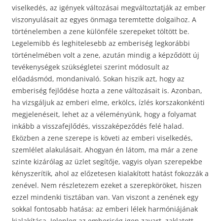
viselkedés, az igények változásai megváltoztatják az ember
viszonyulásait az egyes önmaga teremtette dolgaihoz. A
történelemben a zene különféle szerepeket töltött be.
Legelemibb és leghitelesebb az emberiség legkorábbi
történelmében volt a zene, azután mindig a képződött új
tevékenységek szükségletei szerint módosult az
előadásmód, mondanivaló. Sokan hiszik azt, hogy az
emberiség fejlődése hozta a zene változásait is. Azonban,
ha vizsgáljuk az emberi elme, erkölcs, ízlés korszakonkénti
megjelenéseit, lehet az a véleményünk, hogy a folyamat
inkább a visszafejlődés, visszaképeződés felé halad.
Eközben a zene szerepe is követi az emberi viselkedés,
szemlélet alakulásait. Ahogyan én látom, ma már a zene
szinte kizárólag az üzlet segítője, vagyis olyan szerepekbe
kényszerítik, ahol az előzetesen kialakított hatást fokozzák a
zenével. Nem részletezem ezeket a szerepköröket, hiszen
ezzel mindenki tisztában van. Van viszont a zenének egy
sokkal fontosabb hatása: az emberi lélek harmóniájának
kialakítása. Jelenleg az emberiség igen zavart, zaklatott