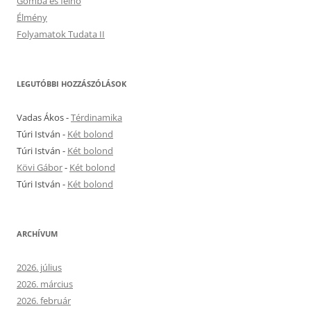
Gomba és felhő
Élmény
Folyamatok Tudata II
LEGUTÓBBI HOZZÁSZÓLÁSOK
Vadas Ákos
-
Térdinamika
Túri István
-
Két bolond
Túri István
-
Két bolond
Kövi Gábor
-
Két bolond
Túri István
-
Két bolond
ARCHÍVUM
2026. július
2026. március
2026. február