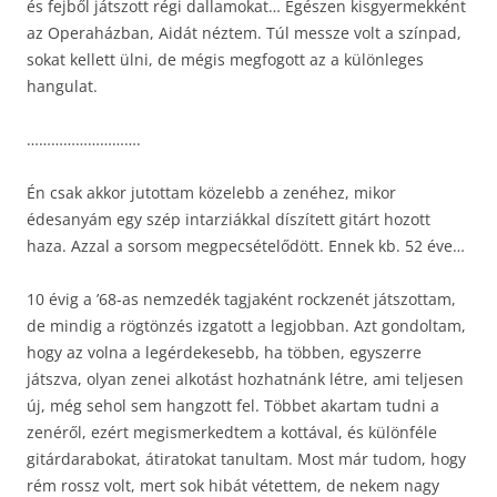
és fejből játszott régi dallamokat… Egészen kisgyermekként
az Operaházban, Aidát néztem. Túl messze volt a színpad,
sokat kellett ülni, de mégis megfogott az a különleges
hangulat.
……………………….
Én csak akkor jutottam közelebb a zenéhez, mikor
édesanyám egy szép intarziákkal díszített gitárt hozott
haza. Azzal a sorsom megpecsételődött. Ennek kb. 52 éve…
10 évig a ’68-as nemzedék tagjaként rockzenét játszottam,
de mindig a rögtönzés izgatott a legjobban. Azt gondoltam,
hogy az volna a legérdekesebb, ha többen, egyszerre
játszva, olyan zenei alkotást hozhatnánk létre, ami teljesen
új, még sehol sem hangzott fel. Többet akartam tudni a
zenéről, ezért megismerkedtem a kottával, és különféle
gitárdarabokat, átiratokat tanultam. Most már tudom, hogy
rém rossz volt, mert sok hibát vétettem, de nekem nagy