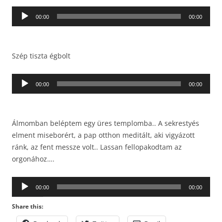
Audió
00:00
00:00
lejátszó
Szép tiszta égbolt
Audió
00:00
00:00
lejátszó
Álmomban beléptem egy üres templomba.. A sekrestyés
elment miseborért, a pap otthon meditált, aki vigyázott
ránk, az fent messze volt.. Lassan fellopakodtam az
orgonához….
Audió
00:00
00:00
lejátszó
Share this: