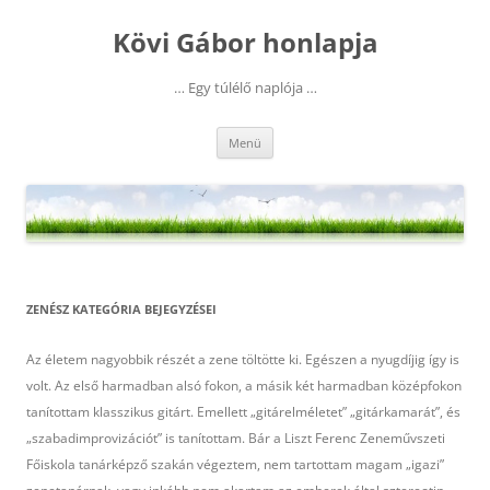
Kilépés
a
Kövi Gábor honlapja
tartalomba
… Egy túlélő naplója …
Menü
ZENÉSZ
KATEGÓRIA BEJEGYZÉSEI
Az életem nagyobbik részét a zene töltötte ki. Egészen a nyugdíjig így is
volt. Az első harmadban alsó fokon, a másik két harmadban középfokon
tanítottam klasszikus gitárt. Emellett „gitárelméletet” „gitárkamarát”, és
„szabadimprovizációt” is tanítottam. Bár a Liszt Ferenc Zeneművszeti
Főiskola tanárképző szakán végeztem, nem tartottam magam „igazi”