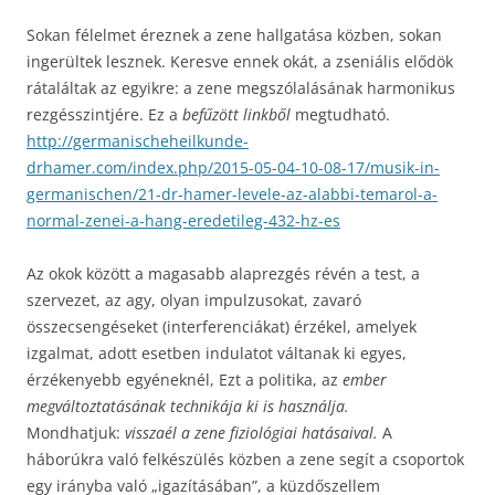
Sokan félelmet éreznek a zene hallgatása közben, sokan
ingerültek lesznek. Keresve ennek okát, a zseniális elődök
rátaláltak az egyikre: a zene megszólalásának harmonikus
rezgésszintjére. Ez a
befűzött linkből
megtudható.
http://germanischeheilkunde-
drhamer.com/index.php/2015-05-04-10-08-17/musik-in-
germanischen/21-dr-hamer-levele-az-alabbi-temarol-a-
normal-zenei-a-hang-eredetileg-432-hz-es
Az okok között a magasabb alaprezgés révén a test, a
szervezet, az agy, olyan impulzusokat, zavaró
összecsengéseket (interferenciákat) érzékel, amelyek
izgalmat, adott esetben indulatot váltanak ki egyes,
érzékenyebb egyéneknél, Ezt a politika, az
ember
megváltoztatásának technikája ki is használja.
Mondhatjuk:
visszaél a zene fiziológiai hatásaival.
A
háborúkra való felkészülés közben a zene segít a csoportok
egy irányba való „igazításában”, a küzdőszellem