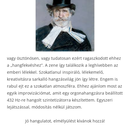
vagy ösztönösen, vagy tudatosan ezért ragaszkodott ehhez
a „hangfekvéshez”. A zene így találkozik a leghívebben az
emberi lélekkel. Szokatlanul inspiráló, lélekemelő,
kreativitásra sarkalló hangzásvilág jön így létre. Engem is
rabul ejt ez a szokatlan atmoszféra. Ehhez ajánlom most az
egyik improvizációmat, amit egy orgonahangzásra beállított
432 Hz-re hangolt szintetizátorra készítettem. Egyszeri
lejátszással, módosítás nélkül játszom.
Jó hangulatot, elmélyülést kívánok hozzá!