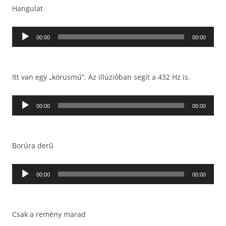
Hangulat
Audió
00:00
00:00
lejátszó
Itt van egy „kórusmű”. Az illúzióban segít a 432 Hz is.
Audió
00:00
00:00
lejátszó
Borúra derű
Audió
00:00
00:00
lejátszó
Csak a remény marad