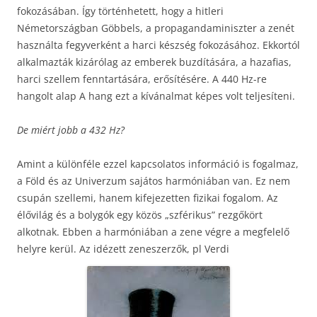
fokozásában. Így történhetett, hogy a hitleri
Németországban Göbbels, a propagandaminiszter a zenét
használta fegyverként a harci készség fokozásához. Ekkortól
alkalmazták kizárólag az emberek buzdítására, a hazafias,
harci szellem fenntartására, erősítésére. A 440 Hz-re
hangolt alap A hang ezt a kívánalmat képes volt teljesíteni.
De miért jobb a 432 Hz?
Amint a különféle ezzel kapcsolatos információ is fogalmaz,
a Föld és az Univerzum sajátos harmóniában van. Ez nem
csupán szellemi, hanem kifejezetten fizikai fogalom. Az
élővilág és a bolygók egy közös „szférikus” rezgőkört
alkotnak. Ebben a harmóniában a zene végre a megfelelő
helyre kerül. Az idézett zeneszerzők, pl Verdi