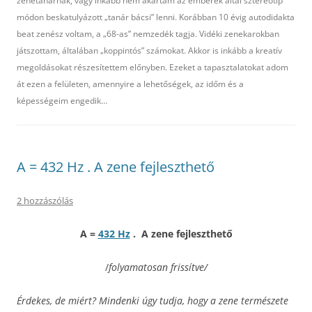
zenetanárnak, vagy inkább nem akartam az emberek által sztereotip
módon beskatulyázott „tanár bácsi” lenni. Korábban 10 évig autodidakta
beat zenész voltam, a „68-as” nemzedék tagja. Vidéki zenekarokban
játszottam, általában „koppintós” számokat. Akkor is inkább a kreatív
megoldásokat részesítettem előnyben. Ezeket a tapasztalatokat adom
át ezen a felületen, amennyire a lehetőségek, az időm és a
képességeim engedik…
A = 432 Hz . A zene fejleszthető
2 hozzászólás
A =
432 Hz
. A zene fejleszthető
/
folyamatosan frissítve/
Érdekes, de miért? Mindenki úgy tudja, hogy a zene természete