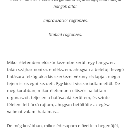
hangok által.
Improvizáció: rögtönzés.
Szabad rögtönzés.
Mikor életemben először kezembe került egy hangszer,
talán szájharmonika, emlékszem, ahogyan a beléfújt levegő
hatására felzúgtak a kis szerkezet vékony rézlapjai, még a
fejem is rezegni kezdett. Egy kicsit visszariadtam ettől. De
még korábban, mikor életemben először hallottam
orgonaszót, teljesen a hatása alá kerültem, és szinte
félelem lett úrrá rajtam, ahogyan betöltötte az egész
valómat valami hatalmas…
De még korábban, mikor édesapám elővette a hegedűjét,