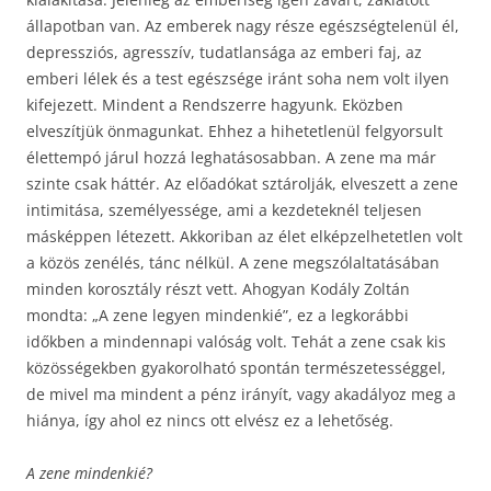
állapotban van. Az emberek nagy része egészségtelenül él,
depressziós, agresszív, tudatlansága az emberi faj, az
emberi lélek és a test egészsége iránt soha nem volt ilyen
kifejezett. Mindent a Rendszerre hagyunk. Eközben
elveszítjük önmagunkat. Ehhez a hihetetlenül felgyorsult
élettempó járul hozzá leghatásosabban. A zene ma már
szinte csak háttér. Az előadókat sztárolják, elveszett a zene
intimitása, személyessége, ami a kezdeteknél teljesen
másképpen létezett. Akkoriban az élet elképzelhetetlen volt
a közös zenélés, tánc nélkül. A zene megszólaltatásában
minden korosztály részt vett. Ahogyan Kodály Zoltán
mondta: „A zene legyen mindenkié”, ez a legkorábbi
időkben a mindennapi valóság volt. Tehát a zene csak kis
közösségekben gyakorolható spontán természetességgel,
de mivel ma mindent a pénz irányít, vagy akadályoz meg a
hiánya, így ahol ez nincs ott elvész ez a lehetőség.
A zene mindenkié?