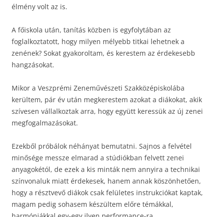
élmény volt az is.
A főiskola után, tanítás közben is egyfolytában az
foglalkoztatott, hogy milyen mélyebb titkai lehetnek a
zenének? Sokat gyakoroltam, és kerestem az érdekesebb
hangzásokat.
Mikor a Veszprémi Zeneművészeti Szakközépiskolába
kerültem, pár év után megkerestem azokat a diákokat, akik
szívesen vállalkoztak arra, hogy együtt keressük az új zenei
megfogalmazásokat.
Ezekből próbálok néhányat bemutatni. Sajnos a felvétel
minősége messze elmarad a stúdiókban felvett zenei
anyagokétól, de ezek a kis minták nem annyira a technikai
színvonaluk miatt érdekesek, hanem annak köszönhetően,
hogy a résztvevő diákok csak felületes instrukciókat kaptak,
magam pedig sohasem készültem előre témákkal,
harmóniákkal egy-egy ilyen performance-ra.