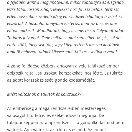
a fejlődés. Mint a mag (motívum), mikor táptalajra és elegendő
vízre talál, lassan kihajt, leveleket hoz, fa lesz belőle, termést
érlel, hosszabb-rövidebb ideig él, és idővel lehullatja leveleit és
elszárad. A hasonlat annyiban életerős, mint az a zene, ami
ebből építkezik. Mondhatjuk, hogy a zene, tiszta Folyamattudat.
Tudatos folyamat. Zene nélkül semmi sem élhet. Mégis, sokan
elutasítják, idegesek tőle, vagy kifejezetten transzba kerülnek,
amiből nehezen tudnak kikeveredni. Mit tesz velünk a zene?
A zene fejlődése közben, ahogyan a vele találkozó ember
dolgozik rajta, „stílusokat, korszakokat” hoz létre. Ez tükrözi
az adott korszak ízlését, gondolkodásmódját.
Miért változnak a stílusok és korszakok?
Az emberiség a maga rendszereiben mesterséges
valóságot hoz létre, és ezeket idővel megunja. De
tulajdonképpen az alaprendszer – a gondolkodásmód nem
változik. Ami változik, az a kifejezésmód. Az emberi