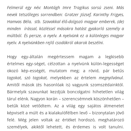
Felmerül egy név: Montágh Imre Tragikus sorsú zseni. Más
nevek tetszőleges sorrendben:
Gratzer József,
Karinthy Frigyes,
Hamvas Béla,
stb. Szavakkal élő-dolgozó magyar emberek, (de)
minden írással, közléssel másokra hatást gyakorló személy a
múltból. És persze, a nyelv. A nyelvünk ez a különleges magyar
nyelv. A nyelvünkben rejlő csodákról akarok beszélni.
Hogy egy-általán megértessem magam a legkisebb
értelmes egy-séget, célzottan a nyelvünk külön-legességet
okozó kép-ességét, mutatom meg; a rövid, pár betűs
tagokat, szó tagokat,
melyekben az értelem
megnyilvánul.
Amitől mások (és hasonlóak is) vagyunk szomszédainktól.
Bármelyik szavunkat kezdjük boncolgatni hihetetlen világ
tárul elénk. Nagyon korán – szerencsémnek köszönhetően –
betűk közé vetődtem. Az a világ egy sajátos átmenetet
képviselt a múlt és a kialakulófélben levő – bizonytalan jövő
felé. Még jelen voltak az értéket hordozó, meghatározó
személyek, akiktől lehetett, és érdemes is volt tanulni.