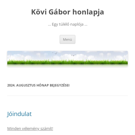
Kilépés
a
Kövi Gábor honlapja
tartalomba
… Egy túlélő naplója …
Menü
2024. AUGUSZTUS
HÓNAP BEJEGYZÉSEI
Jóindulat
Minden vélemény számít!