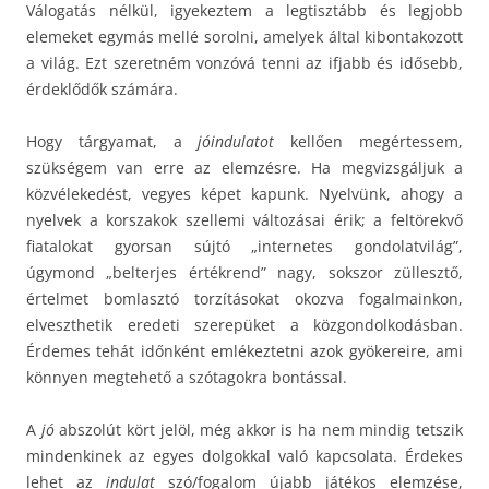
Válogatás nélkül, igyekeztem a legtisztább és legjobb
elemeket egymás mellé sorolni, amelyek által kibontakozott
a világ. Ezt szeretném vonzóvá tenni az ifjabb és idősebb,
érdeklődők számára.
Hogy tárgyamat, a
jóindulatot
kellően megértessem,
szükségem van erre az elemzésre. Ha megvizsgáljuk a
közvélekedést, vegyes képet kapunk. Nyelvünk, ahogy a
nyelvek a korszakok szellemi változásai érik; a feltörekvő
fiatalokat gyorsan sújtó „internetes gondolatvilág”,
úgymond „belterjes értékrend” nagy, sokszor züllesztő,
értelmet bomlasztó torzításokat okozva fogalmainkon,
elveszthetik eredeti szerepüket a közgondolkodásban.
Érdemes tehát időnként emlékeztetni azok gyökereire, ami
könnyen megtehető a szótagokra bontással.
A
jó
abszolút kört jelöl, még akkor is ha nem mindig tetszik
mindenkinek az egyes dolgokkal való kapcsolata. Érdekes
lehet az
indulat
szó/fogalom újabb játékos elemzése,