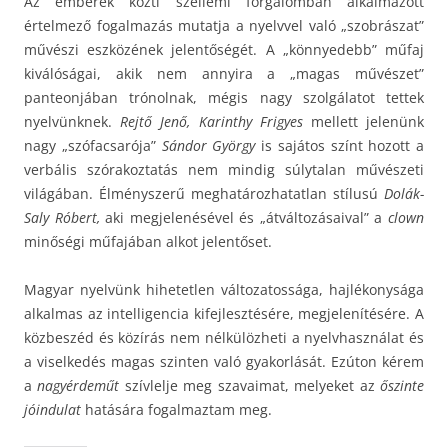
Az emberek közti szellemi forgalomban alkalmazott
értelmező fogalmazás mutatja a nyelvvel való „szobrászat”
művészi eszközének jelentőségét. A „könnyedebb” műfaj
kiválóságai, akik nem annyira a „magas művészet”
panteonjában trónolnak, mégis nagy szolgálatot tettek
nyelvünknek.
Rejtő Jenő, Karinthy Frigyes
mellett jelenünk
nagy „szófacsarója”
Sándor György
is sajátos színt hozott a
verbális szórakoztatás nem mindig súlytalan művészeti
világában. Élményszerű meghatározhatatlan stílusú
Dolák-
Saly Róbert,
aki megjelenésével és „átváltozásaival” a
clown
minőségi műfajában alkot jelentőset.
Magyar nyelvünk hihetetlen változatossága, hajlékonysága
alkalmas az intelligencia kifejlesztésére, megjelenítésére. A
közbeszéd és közírás nem nélkülözheti a nyelvhasználat és
a viselkedés magas szinten való gyakorlását. Ezúton kérem
a
nagyérdeműt
szívlelje meg szavaimat, melyeket az
őszinte
jóindulat
hatására fogalmaztam meg.