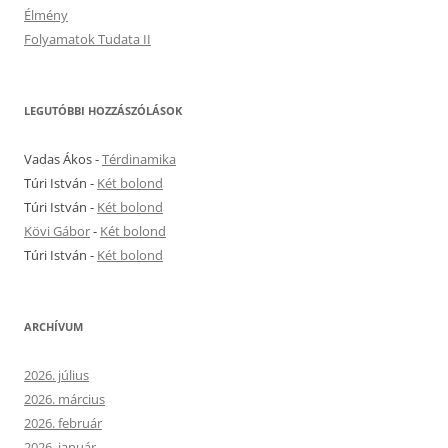
Élmény
Folyamatok Tudata II
LEGUTÓBBI HOZZÁSZÓLÁSOK
Vadas Ákos
-
Térdinamika
Túri István
-
Két bolond
Túri István
-
Két bolond
Kövi Gábor
-
Két bolond
Túri István
-
Két bolond
ARCHÍVUM
2026. július
2026. március
2026. február
2026. január