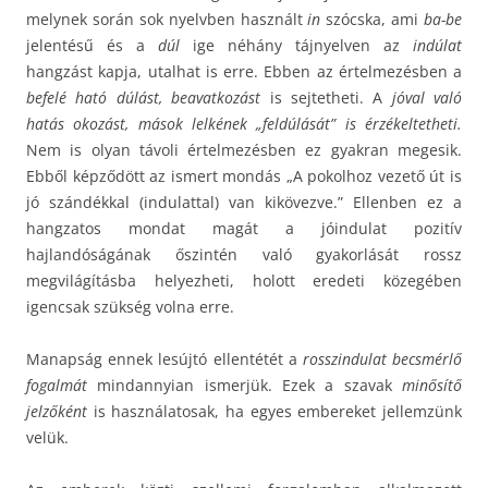
melynek során sok nyelvben használt
in
szócska, ami
ba-be
jelentésű és a
dúl
ige néhány tájnyelven az
indúlat
hangzást kapja, utalhat is erre. Ebben az értelmezésben a
befelé ható dúlást, beavatkozást
is sejtetheti. A
jóval való
hatás okozást, mások lelkének „feldúlását” is érzékeltetheti.
Nem is olyan távoli értelmezésben ez gyakran megesik.
Ebből képződött az ismert mondás „A pokolhoz vezető út is
jó szándékkal (indulattal) van kikövezve.” Ellenben ez a
hangzatos mondat magát a jóindulat pozitív
hajlandóságának őszintén való gyakorlását rossz
megvilágításba helyezheti, holott eredeti közegében
igencsak szükség volna erre.
Manapság ennek lesújtó ellentétét a
rosszindulat becsmérlő
fogalmát
mindannyian ismerjük. Ezek a szavak
minősítő
jelzőként
is használatosak, ha egyes embereket jellemzünk
velük.