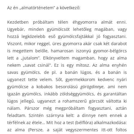
Az én „almatörténetem” a következő:
Kezdetben próbáltam télen éhgyomorra almát enni.
Ugyebár, minden gyümölcsöt lehetőleg magában, vagy
hozzá legközelebb eső gyümölcsfajtákkal jó fogyasztani.
Viszont, mikor reggel, üres gyomorra akár csak két darabot
is megettem belőle, hamarosan iszonyú gyomor-bélgörcs
lett a „jutalom”. Elkönyveltem magamban, hogy az alma
nekem „savat csinál”. Ez is egy mítosz. Az alma enyhén
savas gyümölcs, de pl. a banán lúgos, és a banán is
ugyanezt tette velem. Sőt, gyermekkorom kedvenc nyári
gyümölcse a kobakos besorolású
görögdinnye
, ami nem
igazán gyümölcs, inkább zöldséggyümölcs, és garantáltan
lúgos jellegű, ugyanezt a rohamszerű görcsöt váltotta ki
nálam. Párszor még megpróbáltam fogyasztani, aztán
feladtam. Szintén szárnyra kelt: a dinnye nem ennek a
térfélnek az étele… Mit hoz a test (bélflóra) alkalmazkodása:
az alma (Persze, a saját vegyszermentes itt-ott foltos