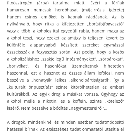
fitoösztrogén (árpa) tartalma miatt. Ezért a férfiak
hamarosan nemcsak hordóhasat (májcirrózis ígérete)
hanem csinos emlőket is kapnak ráadásnak. Az is
nyilvánvaló, hogy ritka a kifejezetten „bor(stb)fogyasztó”
vagy a többi alkoholos ital egyedüli rabja, hanem maga az
alkohol teszi, hogy ezeket az amúgy is teljesen kevert és
különféle alapanyagból készített szereket egymással
összeisszák a fogyasztás során. Azt pedig, hogy a közös
alkoholizáláshoz „szakjellegű intézményeket”, „sörbárokat”,
„borivókat”, és hasonlókat üzemeltetnek hihetetlen
haszonnal, ezt a hasznot az összes állam lefölözi, nem
beszélve a „honatyák” lelkes „alkoholpártiságáról”, így a
„kulturált önpusztítás” szinte kitörölhetetlen az emberi
kultúrákból. Az egyik drog a másikat vonzza, úgyhogy az
alkohol mellé a nikotin, és a koffein, szinte „kötelező”
kísérő. Nem beszélve a bódítás „nagymestereiről”…
A drogok, mindenkinél és minden esetben tudatmódosító
hatással bírnak. Az egészséges tudat önmagától utasítja el