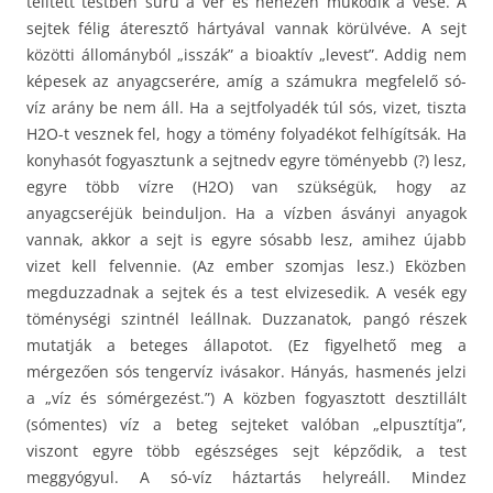
telített testben sűrű a vér és nehezen működik a vese. A
sejtek félig áteresztő hártyával vannak körülvéve. A sejt
közötti állományból „isszák” a bioaktív „levest”. Addig nem
képesek az anyagcserére, amíg a számukra megfelelő só-
víz arány be nem áll. Ha a sejtfolyadék túl sós, vizet, tiszta
H2O-t vesznek fel, hogy a tömény folyadékot felhígítsák. Ha
konyhasót fogyasztunk a sejtnedv egyre töményebb (?) lesz,
egyre több vízre (H2O) van szükségük, hogy az
anyagcseréjük beinduljon. Ha a vízben ásványi anyagok
vannak, akkor a sejt is egyre sósabb lesz, amihez újabb
vizet kell felvennie. (Az ember szomjas lesz.) Eközben
megduzzadnak a sejtek és a test elvizesedik. A vesék egy
töménységi szintnél leállnak. Duzzanatok, pangó részek
mutatják a beteges állapotot. (Ez figyelhető meg a
mérgezően sós tengervíz ivásakor. Hányás, hasmenés jelzi
a „víz és sómérgezést.”) A közben fogyasztott desztillált
(sómentes) víz a beteg sejteket valóban „elpusztítja”,
viszont egyre több egészséges sejt képződik, a test
meggyógyul. A só-víz háztartás helyreáll. Mindez