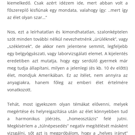
kiemelkedő. Csak azért idézem ide, mert abban volt a
főszereplő kisfiúnak egy mondata, valahogy így: ..mert így
az élet olyan szar…”
Nos, ezt a leírhatatlan és kimondhatatlan, szalonképtelen
szót minden további nélkül nevezhetnénk „ürüléknek”, vagy
„székletnek”, de akkor nem jelentene semmit, legfeljebb
egy belgyógyászati, vagy laborvizsgálati elemet. A kijelentés
eredetiben azt mutatja, hogy egy serdülő gyermek már
meg tudja állapítani, milyen a jelenlegi (és kb. 10 év előtti)
élet, mondjuk Amerikában. Ez az ítélet, nem annyira az
anyagiakra, hanem főleg az emberi élet értelmére
vonatkozott.
Tehát, most igyekszem olyan témákat elővenni, melyek
megértése és helyreigazítása után az élet könnyebben tud
a harmonikus jóérzés, „homeosztázis” felé jutni.
Megkísérlem a „túlnépesedés” negatív megítélését másként
vizsgálni, sőt azt is megpróbálom, hogy a „helyes irányt”