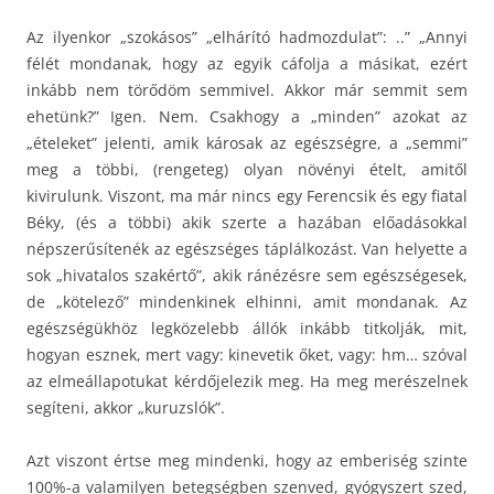
Az ilyenkor „szokásos” „elhárító hadmozdulat”: ..” „Annyi
félét mondanak, hogy az egyik cáfolja a másikat, ezért
inkább nem törődöm semmivel. Akkor már semmit sem
ehetünk?” Igen. Nem. Csakhogy a „minden” azokat az
„ételeket” jelenti, amik károsak az egészségre, a „semmi”
meg a többi, (rengeteg) olyan növényi ételt, amitől
kivirulunk. Viszont, ma már nincs egy Ferencsik és egy fiatal
Béky, (és a többi) akik szerte a hazában előadásokkal
népszerűsítenék az egészséges táplálkozást. Van helyette a
sok „hivatalos szakértő”, akik ránézésre sem egészségesek,
de „kötelező” mindenkinek elhinni, amit mondanak. Az
egészségükhöz legközelebb állók inkább titkolják, mit,
hogyan esznek, mert vagy: kinevetik őket, vagy: hm… szóval
az elmeállapotukat kérdőjelezik meg. Ha meg merészelnek
segíteni, akkor „kuruzslók”.
Azt viszont értse meg mindenki, hogy az emberiség szinte
100%-a valamilyen betegségben szenved, gyógyszert szed,