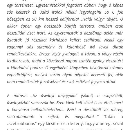
egy történetet. Egyetemistákkal fogadott abban, hogy ő képes
sós kekszek és üdítő italok nélkül legyalogolni 50 C fok
hőségben az 50 km hosszú kaliforniai „Halál völgy” távját. Ő
akkor éppen egy hosszabb böjtjét tartotta, amiben csak
desztillált vizet ivott. Az egyetemisták a kezdőnap delén már
feladták, jó részüket kórházba kellett szállítani. Nekik egy
vagonnyi sós sütemény és különböző ívó levek álltak
rendelkezésükre. Bragg végig gyalogolt a távon, a völgy végén
letáborozott, majd a következő napon szintén gyalog visszatért
a kiindulási pontra. Ő egyébként könyvében hivatkozik számos
expedíciójára, melyek során olyan népeket keresett fel, akik
nem rendelkeztek forrásvízzel és csak esővizet fogyasztottak.
A
mítosz
: „A
z ásványi anyagokat (sókat) a csapvízből,
ásványvízből szerezzük be. Ezen kívül kell sózni is az ételt, mert
a konyhasó nélkülözhetetlen… Ezért a desztillált víz méreg,
szétrobbannak a sejtek, és meghalunk..”
Talán a
„szétrobbanás” egy kicsit erős, de tény, hogy a beteg, sóval