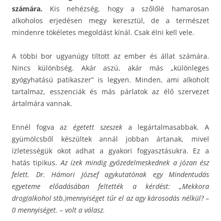
számára.
Kis nehézség, hogy a szőlőlé hamarosan
alkoholos erjedésen megy keresztül, de a természet
mindenre tökéletes megoldást kínál. Csak élni kell vele.
A többi bor ugyanúgy tiltott az ember és állat számára.
Nincs különbség. Akár aszú, akár más „különleges
gyógyhatású patikaszer” is legyen. Minden, ami alkoholt
tartalmaz, esszenciák és más párlatok az élő szervezet
ártalmára vannak.
Ennél fogva az
égetett szeszek
a legártalmasabbak. A
gyümölcsből készültek annál jobban ártanak, mivel
ízletességük okot adhat a gyakori fogyasztásukra. Ez a
hatás tipikus.
Az ízek mindig győzedelmeskednek a józan ész
felett.
Dr.
Hámori József agykutatónak egy Mindentudás
egyeteme előadásában feltették a kérdést: „Mekkora
drog(alkohol stb.)mennyiséget tűr el az agy károsodás nélkül? –
0 mennyiséget. – volt a válasz.