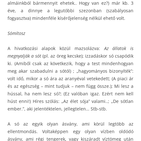
almáinkból bármennyit ehetek.. Hogy van ez?) már kb. 3
éve, a dinnye a legutóbbi szezonban (szabályosan
fogyasztva) mindenféle kísérőjelenség nélkül ehető volt.
Sómítosz
A hivatkozási alapok közül mazsolázva:
Az állatok is
megnyalják a sót
(pl. az öreg kecske); izzadáskor só csapódik
ki. (Amiből csak az következik, hogy a test mindenhogyan
meg akar szabadulni a sótól) ; „hagyományos bizonyíték”:
volt idő, mikor a só ára az aranyéval vetekedett; (A piaci ár
és az egészség – mint tudjuk – nem függ össze.); Mi lesz a
hússal, ha nem lesz só?; (Ez valóban igaz. Ezért nem kell
húst enni!) Híres szólás: „Az élet sója” valami..; „De sótlan
ember.”, aki jelentéktelen, jellegtelen… Stb-stb.
A só az egyik olyan ásvány, ami körül legtöbb az
ellentmondás. Voltaképpen egy olyan vízben oldódó
ásvány, ami régi tengerek, vagy kiszáradt víztömeg után