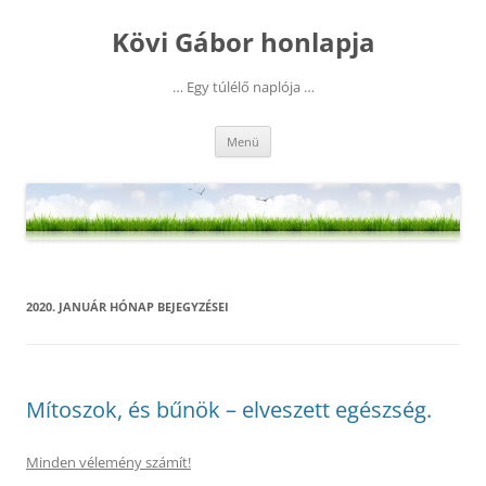
Kilépés
a
Kövi Gábor honlapja
tartalomba
… Egy túlélő naplója …
Menü
2020. JANUÁR
HÓNAP BEJEGYZÉSEI
Mítoszok, és bűnök – elveszett egészség.
Minden vélemény számít!