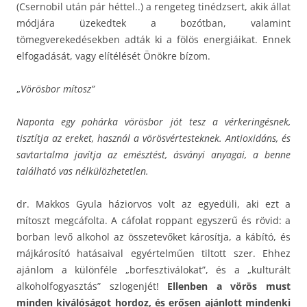
(Csernobil után pár héttel..) a rengeteg tinédzsert, akik állat
módjára üzekedtek a bozótban, valamint
tömegverekedésekben adták ki a fölös energiáikat. Ennek
elfogadását, vagy elítélését Önökre bízom.
„
Vörösbor mítosz”
Naponta egy pohárka vörösbor jót tesz a vérkeringésnek,
tisztítja az ereket, használ a vörösvértesteknek. Antioxidáns, és
savtartalma javítja az emésztést, ásványi anyagai, a benne
található vas nélkülözhetetlen.
dr. Makkos Gyula háziorvos volt az egyedüli, aki ezt a
mítoszt megcáfolta. A cáfolat roppant egyszerű és rövid: a
borban levő alkohol az összetevőket károsítja, a kábító, és
májkárosító hatásaival egyértelműen tiltott szer. Ehhez
ajánlom a különféle „borfesztiválokat”, és a „kulturált
alkoholfogyasztás” szlogenjét!
Ellenben a vörös must
minden kiválóságot hordoz, és erősen ajánlott mindenki