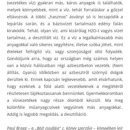
(vezetékes víz) gyakran más, káros anyagok is találhatók,
melyek könnyebbek, mint a víz, tehát forraláskor a gőzzel
eltávoznak. A többi „hasznos” ásványi só is lecsapódik a
lepárlás során, és a bázisvizet tartalmazó edény falán
kirakódik. Tehát, olyan víz, ami kizárólag H2O-t vagyis vizet
tartalmaz, a desztillált víz. Ez a víz a legalkalmasabb más
anyagokkal való sikeres vegyítésre, illetve szóba jöhet, mint
ételeket felhígító víz, vagy szomjúságot oltó folyadék.
Gondoljunk arra, hogy az országban még számos helyen
van a közvíz hálózatban régi azbesztbeton vezeték. (Nem
állítás. Gyanú) Időközben az azbesztről szörnyű dolgok
derültek ki. Ennek kapcsán legkevesebb, amit elvárhatunk,
hogy ezeknek a föld alatti vezetékeknek a meglétéről
részletesen tájékoztassanak bennünket. Gyermekkoromban
a vízvezetékek nagy része ólomból készült. Ma meg
különféle műanyagcsövek vegyülnek más anyagokkal..
Addig is legjobb megoldás, a desztilláció.
Paul Bragg – a „Böjt csodája” c. könyv szerzője – könyvében leír