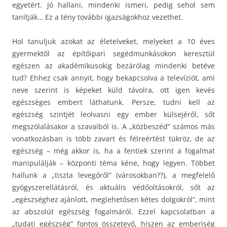
egyetért. Jó hallani, mindenki ismeri, pedig sehol sem
tanítják… Ez a tény további igazságokhoz vezethet.
Hol tanuljuk azokat az életelveket, melyeket a 10 éves
gyermektől az építőipari segédmunkásokon keresztül
egészen az akadémikusokig bezárólag mindenki betéve
tud? Ehhez csak annyit, hogy bekapcsolva a televíziót, ami
neve szerint is képeket küld távolra, ott igen kevés
egészséges embert láthatunk. Persze, tudni kell az
egészség szintjét leolvasni egy ember külsejéről, sőt
megszólalásakor a szavaiból is. A „közbeszéd” számos más
vonatkozásban is több zavart és félreértést tükröz, de az
egészség – még akkor is, ha a fentiek szerint a fogalmat
manipulálják – központi téma kéne, hogy legyen. Többet
hallunk a „tiszta levegőről” (városokban??), a megfelelő
gyógyszerellátásról, és aktuális védőoltásokról, sőt az
„egészséghez ajánlott, meglehetősen kétes dolgokról”, mint
az abszolút egészség fogalmáról. Ezzel kapcsolatban a
„tudati egészség” fontos összetevő, hiszen az emberiség