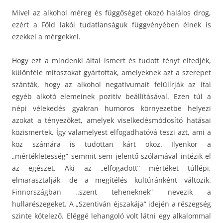
Mivel az alkohol méreg és függőséget okozó halálos drog,
ezért a Föld lakói tudatlanságuk függvényében élnek is
ezekkel a mérgekkel.
Hogy ezt a mindenki által ismert és tudott tényt elfedjék,
különféle mítoszokat gyártottak, amelyeknek azt a szerepet
szánták, hogy az alkohol negatívumait felülírják az ital
egyéb alkotó elemeinek pozitív beállításával. Ezen túl a
népi vélekedés gyakran humoros környezetbe helyezi
azokat a tényezőket, amelyek viselkedésmódosító hatásai
közismertek. Így valamelyest elfogadhatóvá teszi azt, ami a
köz számára is tudottan kárt okoz. Ilyenkor a
„mértékletesség” semmit sem jelentő szólamával intézik el
az egészet. Aki az „elfogadott” mértéket túllépi,
elmarasztalják, de a megítélés kultúránként változik.
Finnországban „szent teheneknek” nevezik a
hullarészegeket. A „Szentiván éjszakája” idején a részegség
szinte kötelező. Eléggé lehangoló volt látni egy alkalommal