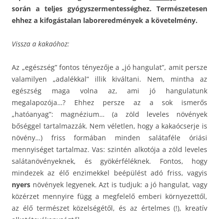
során a teljes gyógyszermentességhez. Természetesen
ehhez a kifogástalan laboreredmények a követelmény.
Vissza a kakaóhoz:
Az „egészség” fontos tényezője a „jó hangulat”, amit persze
valamilyen „adalékkal” illik kiváltani. Nem, mintha az
egészség maga volna az, ami jó hangulatunk
megalapozója…? Ehhez persze az a sok ismerős
„hatóanyag”: magnézium… (a zöld leveles növények
bőséggel tartalmazzák. Nem véletlen, hogy a kakaócserje is
növény…) friss formában minden salátaféle óriási
mennyiséget tartalmaz. Vas: szintén alkotója a zöld leveles
salátanövényeknek, és gyökérféléknek. Fontos, hogy
mindezek az élő enzimekkel beépülést adó friss, vagyis
nyers
növények legyenek. Azt is tudjuk: a jó hangulat, vagy
közérzet mennyire függ a megfelelő emberi környezettől,
az élő természet közelségétől, és az értelmes (!), kreatív