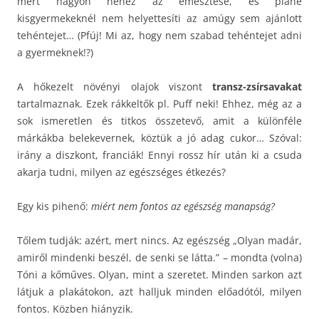
mert nagyon nehéz az emésztése, és pláne
kisgyermekeknél nem helyettesíti az amúgy sem ajánlott
tehéntejet… (Pfúj! Mi az, hogy nem szabad tehéntejet adni
a gyermeknek!?)
A hőkezelt növényi olajok viszont
transz-zsírsavakat
tartalmaznak. Ezek rákkeltők pl. Puff neki! Ehhez, még az a
sok ismeretlen és titkos összetevő, amit a különféle
márkákba belekevernek, köztük a jó adag cukor… Szóval:
irány a diszkont, franciák! Ennyi rossz hír után ki a csuda
akarja tudni, milyen az egészséges étkezés?
Egy kis pihenő:
miért nem fontos az egészség manapság?
Tőlem tudják: azért, mert nincs. Az egészség „Olyan madár,
amiről mindenki beszél, de senki se látta.” – mondta (volna)
Tóni a kőműves. Olyan, mint a szeretet. Minden sarkon azt
látjuk a plakátokon, azt halljuk minden előadótól, milyen
fontos. Közben hiányzik.