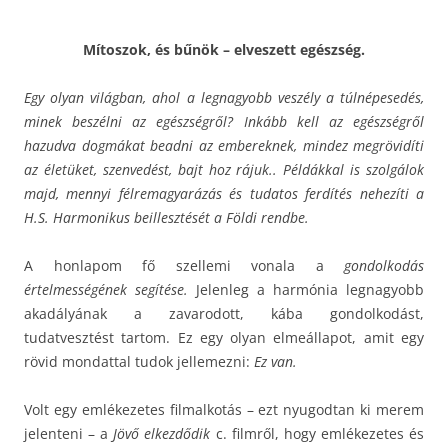
Mítoszok, és bűnök – elveszett egészség.
Egy olyan világban, ahol a legnagyobb veszély a túlnépesedés,
minek beszélni az egészségről? Inkább kell az egészségről
hazudva dogmákat beadni az embereknek, mindez megrövidíti
az életüket, szenvedést, bajt hoz rájuk.. Példákkal is szolgálok
majd, mennyi félremagyarázás és tudatos ferdítés nehezíti a
H.S. Harmonikus beillesztését a Földi rendbe.
A honlapom fő szellemi vonala a
gondolkodás
értelmességének segítése.
Jelenleg a harmónia legnagyobb
akadályának a zavarodott, kába gondolkodást,
tudatvesztést tartom. Ez egy olyan elmeállapot, amit egy
rövid mondattal tudok jellemezni:
Ez van.
Volt egy emlékezetes filmalkotás – ezt nyugodtan ki merem
jelenteni – a
Jövő elkezdődik
c. filmről, hogy emlékezetes és