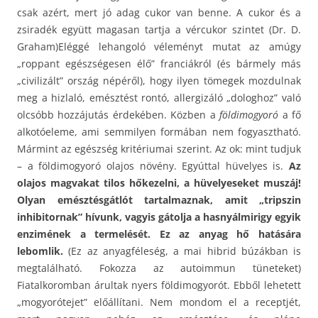
csak azért, mert jó adag cukor van benne. A cukor és a
zsiradék együtt magasan tartja a vércukor szintet (Dr. D.
Graham)Eléggé lehangoló véleményt mutat az amúgy
„roppant egészségesen élő” franciákról (és bármely más
„civilizált” ország népéről), hogy ilyen tömegek mozdulnak
meg a hizlaló, emésztést rontó, allergizáló „dologhoz” való
olcsóbb hozzájutás érdekében. Közben a
földimogyoró
a fő
alkotóeleme, ami semmilyen formában nem fogyasztható.
Mármint az egészség kritériumai szerint. Az ok: mint tudjuk
– a földimogyoró olajos növény. Egyúttal hüvelyes is.
Az
olajos magvakat tilos hőkezelni, a hüvelyeseket muszáj!
Olyan emésztésgátlót tartalmaznak, amit „tripszin
inhibitornak” hívunk, vagyis gátolja a hasnyálmirigy egyik
enzimének a termelését. Ez az anyag hő hatására
lebomlik.
(Ez az anyagféleség, a mai hibrid búzákban is
megtalálható. Fokozza az autoimmun tüneteket)
Fiatalkoromban árultak nyers földimogyorót. Ebből lehetett
„mogyorótejet” előállítani. Nem mondom el a receptjét,