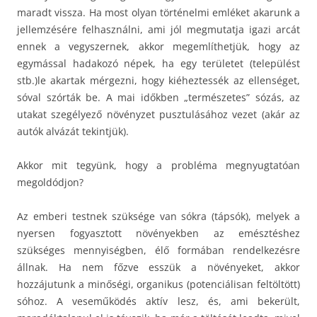
maradt vissza. Ha most olyan történelmi emléket akarunk a
jellemzésére felhasználni, ami jól megmutatja igazi arcát
ennek a vegyszernek, akkor megemlíthetjük, hogy az
egymással hadakozó népek, ha egy területet (települést
stb.)le akartak mérgezni, hogy kiéheztessék az ellenséget,
sóval szórták be. A mai időkben „természetes” sózás, az
utakat szegélyező növényzet pusztulásához vezet (akár az
autók alvázát tekintjük).
Akkor mit tegyünk, hogy a probléma megnyugtatóan
megoldódjon?
Az emberi testnek szüksége van sókra (tápsók), melyek a
nyersen fogyasztott növényekben az emésztéshez
szükséges mennyiségben, élő formában rendelkezésre
állnak. Ha nem főzve esszük a növényeket, akkor
hozzájutunk a minőségi, organikus (potenciálisan feltöltött)
sóhoz. A veseműködés aktív lesz, és, ami bekerült,