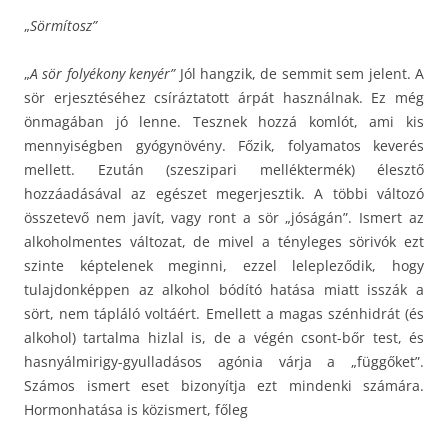
„
Sörmítosz”
„
A sör folyékony kenyér”
Jól hangzik, de semmit sem jelent. A
sör erjesztéséhez csíráztatott árpát használnak. Ez még
önmagában jó lenne. Tesznek hozzá komlót, ami kis
mennyiségben gyógynövény. Főzik, folyamatos keverés
mellett. Ezután (szeszipari melléktermék) élesztő
hozzáadásával az egészet megerjesztik. A többi változó
összetevő nem javít, vagy ront a sör „jóságán”. Ismert az
alkoholmentes változat, de mivel a tényleges sörivók ezt
szinte képtelenek meginni, ezzel lelepleződik, hogy
tulajdonképpen az alkohol bódító hatása miatt isszák a
sört, nem tápláló voltáért. Emellett a magas szénhidrát (és
alkohol) tartalma hizlal is, de a végén csont-bőr test, és
hasnyálmirigy-gyulladásos agónia várja a „függőket”.
Számos ismert eset bizonyítja ezt mindenki számára.
Hormonhatása is közismert, főleg