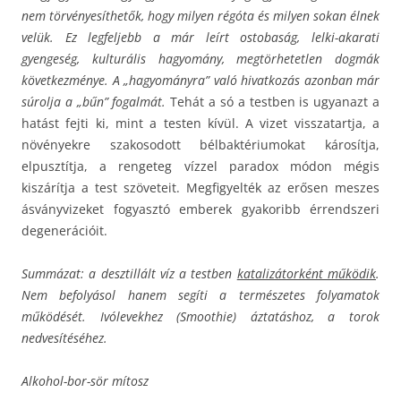
nem törvényesíthetők, hogy milyen régóta és milyen sokan élnek
velük. Ez legfeljebb a már leírt ostobaság, lelki-akarati
gyengeség, kulturális hagyomány, megtörhetetlen dogmák
következménye. A „hagyományra” való hivatkozás azonban már
súrolja a „bűn” fogalmát.
Tehát a só a testben is ugyanazt a
hatást fejti ki, mint a testen kívül. A vizet visszatartja, a
növényekre szakosodott bélbaktériumokat károsítja,
elpusztítja, a rengeteg vízzel paradox módon mégis
kiszárítja a test szöveteit. Megfigyelték az erősen meszes
ásványvizeket fogyasztó emberek gyakoribb érrendszeri
degenerációit.
Summázat: a desztillált víz a testben
katalizátorként működik
.
Nem befolyásol hanem segíti a természetes folyamatok
működését. Ivólevekhez (Smoothie) áztatáshoz, a torok
nedvesítéséhez.
Alkohol-bor-sör mítosz