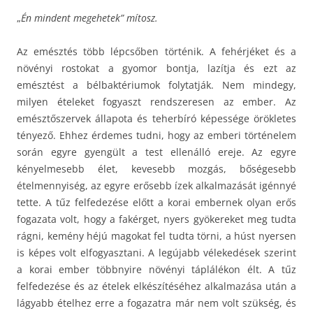
„
Én mindent megehetek” mítosz.
Az emésztés több lépcsőben történik. A fehérjéket és a
növényi rostokat a gyomor bontja, lazítja és ezt az
emésztést a bélbaktériumok folytatják. Nem mindegy,
milyen ételeket fogyaszt rendszeresen az ember. Az
emésztőszervek állapota és teherbíró képessége örökletes
tényező. Ehhez érdemes tudni, hogy az emberi történelem
során egyre gyengült a test ellenálló ereje. Az egyre
kényelmesebb élet, kevesebb mozgás, bőségesebb
ételmennyiség, az egyre erősebb ízek alkalmazását igénnyé
tette. A tűz felfedezése előtt a korai embernek olyan erős
fogazata volt, hogy a fakérget, nyers gyökereket meg tudta
rágni, kemény héjú magokat fel tudta törni, a húst nyersen
is képes volt elfogyasztani. A legújabb vélekedések szerint
a korai ember többnyire növényi táplálékon élt. A tűz
felfedezése és az ételek elkészítéséhez alkalmazása után a
lágyabb ételhez erre a fogazatra már nem volt szükség, és