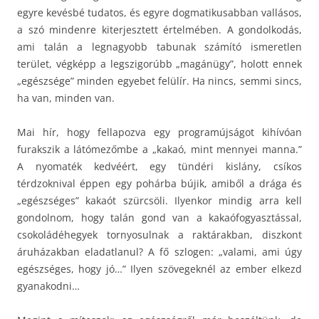
egyre kevésbé tudatos, és egyre dogmatikusabban vallásos,
a szó mindenre kiterjesztett értelmében. A gondolkodás,
ami talán a legnagyobb tabunak számító ismeretlen
terület, végképp a legszigorúbb „magánügy”, holott ennek
„egészsége” minden egyebet felülír. Ha nincs, semmi sincs,
ha van, minden van.
Mai hír, hogy fellapozva egy programújságot kihívóan
furakszik a látómezőmbe a „kakaó, mint mennyei manna.”
A nyomaték kedvéért, egy tündéri kislány, csíkos
térdzoknival éppen egy pohárba bújik, amiből a drága és
„egészséges” kakaót szürcsöli. Ilyenkor mindig arra kell
gondolnom, hogy talán gond van a kakaófogyasztással,
csokoládéhegyek tornyosulnak a raktárakban, diszkont
áruházakban eladatlanul? A fő szlogen: „valami, ami úgy
egészséges, hogy jó…” Ilyen szövegeknél az ember elkezd
gyanakodni…