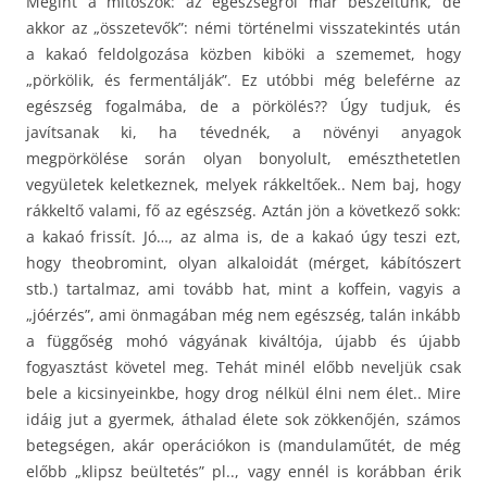
Megint a mítoszok: az egészségről már beszéltünk, de
akkor az „összetevők”: némi történelmi visszatekintés után
a kakaó feldolgozása közben kiböki a szememet, hogy
„pörkölik, és fermentálják”. Ez utóbbi még beleférne az
egészség fogalmába, de a pörkölés?? Úgy tudjuk, és
javítsanak ki, ha tévednék, a növényi anyagok
megpörkölése során olyan bonyolult, emészthetetlen
vegyületek keletkeznek, melyek rákkeltőek.. Nem baj, hogy
rákkeltő valami, fő az egészség. Aztán jön a következő sokk:
a kakaó frissít. Jó…, az alma is, de a kakaó úgy teszi ezt,
hogy theobromint, olyan alkaloidát (mérget, kábítószert
stb.) tartalmaz, ami tovább hat, mint a koffein, vagyis a
„jóérzés”, ami önmagában még nem egészség, talán inkább
a függőség mohó vágyának kiváltója, újabb és újabb
fogyasztást követel meg. Tehát minél előbb neveljük csak
bele a kicsinyeinkbe, hogy drog nélkül élni nem élet.. Mire
idáig jut a gyermek, áthalad élete sok zökkenőjén, számos
betegségen, akár operációkon is (mandulaműtét, de még
előbb „klipsz beültetés” pl.., vagy ennél is korábban érik