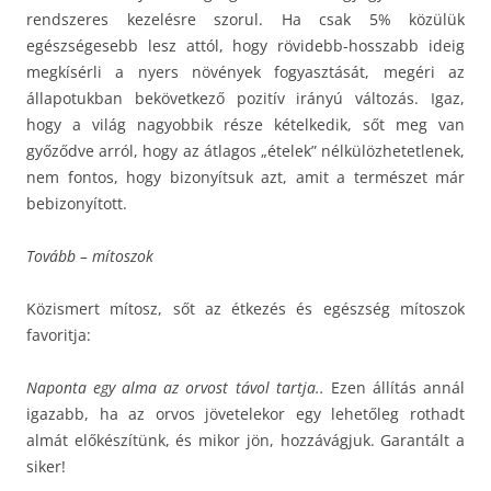
rendszeres kezelésre szorul. Ha csak 5% közülük
egészségesebb lesz attól, hogy rövidebb-hosszabb ideig
megkísérli a nyers növények fogyasztását, megéri az
állapotukban bekövetkező pozitív irányú változás. Igaz,
hogy a világ nagyobbik része kételkedik, sőt meg van
győződve arról, hogy az átlagos „ételek” nélkülözhetetlenek,
nem fontos, hogy bizonyítsuk azt, amit a természet már
bebizonyított.
Tovább – mítoszok
Közismert mítosz, sőt az étkezés és egészség mítoszok
favoritja:
Naponta egy alma az orvost távol tartja..
Ezen állítás annál
igazabb, ha az orvos jövetelekor egy lehetőleg rothadt
almát előkészítünk, és mikor jön, hozzávágjuk. Garantált a
siker!