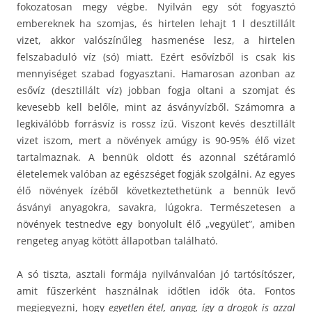
fokozatosan megy végbe. Nyilván egy sót fogyasztó
embereknek ha szomjas, és hirtelen lehajt 1 l desztillált
vizet, akkor valószínűleg hasmenése lesz, a hirtelen
felszabaduló víz (só) miatt. Ezért esővízből is csak kis
mennyiséget szabad fogyasztani. Hamarosan azonban az
esővíz (desztillált víz) jobban fogja oltani a szomjat és
kevesebb kell belőle, mint az ásványvízből. Számomra a
legkiválóbb forrásvíz is rossz ízű. Viszont kevés desztillált
vizet iszom, mert a növények amúgy is 90-95% élő vizet
tartalmaznak. A bennük oldott és azonnal szétáramló
életelemek valóban az egészséget fogják szolgálni. Az egyes
élő növények ízéből következtethetünk a bennük levő
ásványi anyagokra, savakra, lúgokra. Természetesen a
növények testnedve egy bonyolult élő „vegyület”, amiben
rengeteg anyag kötött állapotban található.
A só tiszta, asztali formája nyilvánvalóan jó tartósítószer,
amit fűszerként használnak időtlen idők óta. Fontos
megjegyezni, hogy
egyetlen étel, anyag, így a drogok is azzal