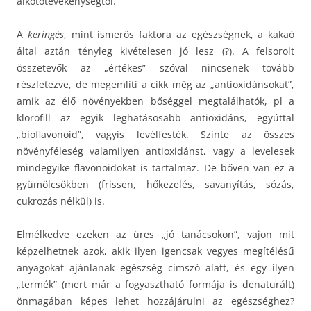
alkotótevékenységtől.
A
keringés
, mint ismerős faktora az egészségnek, a kakaó
által aztán tényleg kivételesen jó lesz (?). A felsorolt
összetevők az „értékes” szóval nincsenek tovább
részletezve, de megemlíti a cikk még az „antioxidánsokat”,
amik az élő növényekben bőséggel megtalálhatók, pl a
klorofill az egyik leghatásosabb antioxidáns, egyúttal
„bioflavonoid”, vagyis levélfesték. Szinte az összes
növényféleség valamilyen antioxidánst, vagy a levelesek
mindegyike flavonoidokat is tartalmaz. De bőven van ez a
gyümölcsökben (frissen, hőkezelés, savanyítás, sózás,
cukrozás nélkül) is.
Elmélkedve ezeken az üres „jó tanácsokon”, vajon mit
képzelhetnek azok, akik ilyen igencsak vegyes megítélésű
anyagokat ajánlanak egészség címszó alatt, és egy ilyen
„termék” (mert már a fogyasztható formája is denaturált)
önmagában képes lehet hozzájárulni az egészséghez?