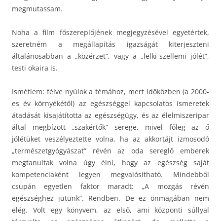
megmutassam.
Noha a film főszereplőjének megjegyzésével egyetértek,
szeretném a megállapítás igazságát kiterjeszteni
általánosabban a „közérzet”, vagy a „lelki-szellemi jólét”,
testi okaira is.
Ismétlem: félve nyúlok a témához, mert időközben (a 2000-
es év környékétől) az egészséggel kapcsolatos ismeretek
átadását kisajátította az egészségügy, és az élelmiszeripar
által megbízott „szakértők” serege, mivel főleg az ő
jólétüket veszélyeztette volna, ha az akkortájt izmosodó
„természetgyógyászat” révén az oda sereglő emberek
megtanultak volna úgy élni, hogy az egészség saját
kompetenciaként legyen megvalósítható. Mindebből
csupán egyetlen faktor maradt: „A mozgás révén
egészséghez jutunk”. Rendben. De ez önmagában nem
elég. Volt egy könyvem, az első, ami központi súllyal