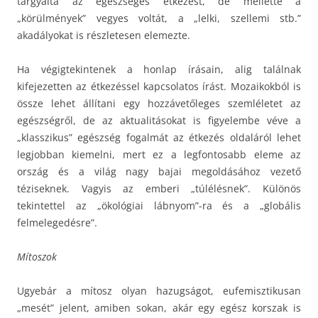
tárgyalta az egészséges étkezést, de mellette a
„körülmények” vegyes voltát, a „lelki, szellemi stb.”
akadályokat is részletesen elemezte.
Ha végigtekintenek a honlap írásain, alig találnak
kifejezetten az étkezéssel kapcsolatos írást. Mozaikokból is
össze lehet állítani egy hozzávetőleges szemléletet az
egészségről, de az aktualitásokat is figyelembe véve a
„klasszikus” egészség fogalmát az étkezés oldaláról lehet
legjobban kiemelni, mert ez a legfontosabb eleme az
ország és a világ nagy bajai megoldásához vezető
téziseknek. Vagyis az emberi „túlélésnek”. Különös
tekintettel az „ökológiai lábnyom”-ra és a „globális
felmelegedésre”.
Mítoszok
Ugyebár a mítosz olyan hazugságot, eufemisztikusan
„mesét” jelent, amiben sokan, akár egy egész korszak is