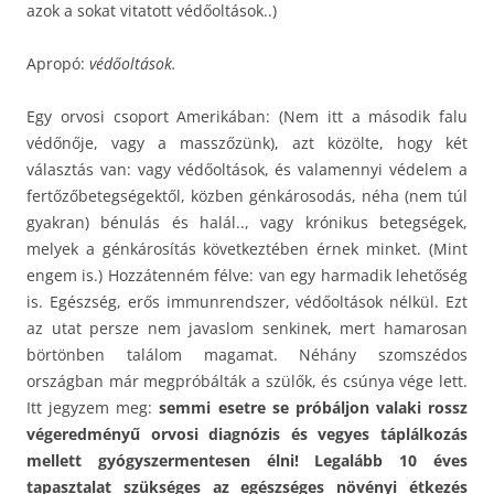
azok a sokat vitatott védőoltások..)
Apropó:
védőoltások.
Egy orvosi csoport Amerikában: (Nem itt a második falu
védőnője, vagy a masszőzünk), azt közölte, hogy két
választás van: vagy védőoltások, és valamennyi védelem a
fertőzőbetegségektől, közben génkárosodás, néha (nem túl
gyakran) bénulás és halál.., vagy krónikus betegségek,
melyek a génkárosítás következtében érnek minket. (Mint
engem is.) Hozzátenném félve: van egy harmadik lehetőség
is. Egészség, erős immunrendszer, védőoltások nélkül. Ezt
az utat persze nem javaslom senkinek, mert hamarosan
börtönben találom magamat. Néhány szomszédos
országban már megpróbálták a szülők, és csúnya vége lett.
Itt jegyzem meg:
semmi esetre se próbáljon valaki rossz
végeredményű orvosi diagnózis és vegyes táplálkozás
mellett gyógyszermentesen élni! Legalább 10 éves
tapasztalat szükséges az egészséges
növényi
étkezés