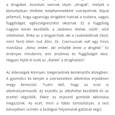
a drogokat. Azonban vannak olyan „drogok”, melyek a
köztudatban
ételként, konyharemekként
szerepelnek. Rájuk
jellemző, hogy ugyanúgy drogként hatnak a tudatra, vagyis
függőséget, egészségvesztést okoznak. Ez a függőség
nagyon korán kezdődik, a „kedvenc ételek, sütik”, első
ízlelésével. Ritka az a kisgyermek, aki a csokoládénak (lásd,
mint fent) ellen tud állni. Dr. Csernusnak volt egy híres
mondása: „
Nincs ember, aki erősebb lenne a drognál.
” Ez
érvényes mindenre, ami ártalmas és függőséget okoz.
Hogyan fejtik ki ezek az „ételek” a droghatást?
Az édességek könnyen megerjednek keményítős közegben.
A gyümölcs és kenyér a szervezetben alkoholos erjedésen
megy keresztül. Tudni kell, hogy az ecet is
alkoholszármazék. Az erjedés az alkohollal kezdődik és az
ecettel végződik. Ekkor az erjesztő gombák aktivitása
megszűnik. Az ecet, mint a többi tartósítószer, a test
belsejében szintén a biológiai folyamatok gátlását végzi.