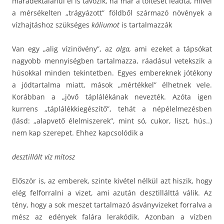
maradéktalanul el is távozik, ha már a töltését leadta, mivel
a mérsékelten „trágyázott” földből származó növények a
vízhajtáshoz szükséges
káliumot
is tartalmazzák
Van egy „alig vízinövény”, az
alga,
ami ezeket a tápsókat
nagyobb mennyiségben tartalmazza, ráadásul vetekszik a
húsokkal minden tekintetben. Egyes embereknek jótékony
a jódtartalma miatt, mások „mértékkel” élhetnek vele.
Korábban a „jövő táplálékának nevezték. Azóta igen
kurrens „táplálékkiegészítő”, tehát a népélelmezésben
(lásd: „alapvető élelmiszerek”, mint só, cukor, liszt, hús..)
nem kap szerepet. Ehhez kapcsolódik a
desztillált víz mítosz
Először is, az emberek, szinte kivétel nélkül azt hiszik, hogy
elég felforralni a vizet, ami azután desztillálttá válik. Az
tény, hogy a sok meszet tartalmazó ásványvizeket forralva a
mész az edények falára lerakódik. Azonban a vízben