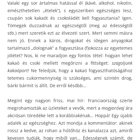
Valaki egy sor ártalmas hatással él (kávé, alkohol, nikotin,
emészthetetlen „ételek”), s egyszeriben egészséges lesz,
csupán sok kakaót és csokoládét kell fogyasztania? Igen.
Tömegek duzzadnak az egészségtől (meg az édességtől
stb.) mert szeretik ezt az élvezeti szert. Mert semmi másra
nem jó. Ennek a káros, drogokat és idegen anyagokat
tartalmazó „dolognak” a fogyasztása (f)okozza az egyetemes
jólétet? Nos, ki ne maradjon egy fontos tétel: hogyan lehet
kakaó és csoki mellett megőrizni a fittséget:
szagoljunk
kakaóport!
Ne feledjük, hogy a kakaó fogyaszthatóságához
tetemes cukormennyiség is szükséges, ami szintén drog,
bárki bármit is állít. De erről később…
Megint egy nagyon friss, mai hír: Franciaország szerte
megrohamozták az üzleteket a vevők, mert a
mogyoróvaj
ára
akciósan töredéke lett a korábbiakénak… Hoppá! Egy újabb
adalék az egészséghez. Azt mondja a kommentátor: akinek
rossz a kedve, az rohan a hűtőhöz és kanalazza azt, amiről
kevesen tudják, hogy miből van… Édességnek számít, de