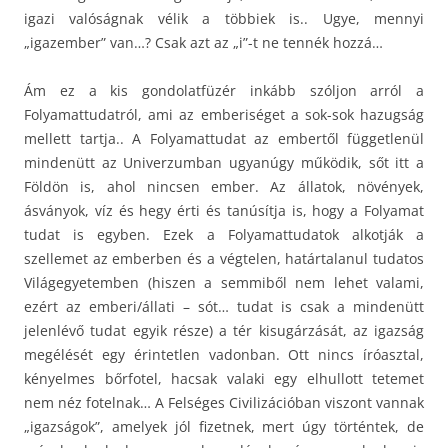
igazi valóságnak vélik a többiek is.. Ugye, mennyi
„igazember” van…? Csak azt az „i”-t ne tennék hozzá…
Ám ez a kis gondolatfüzér inkább szóljon arról a
Folyamattudatról, ami az emberiséget a sok-sok hazugság
mellett tartja.. A Folyamattudat az embertől függetlenül
mindenütt az Univerzumban ugyanúgy működik, sőt itt a
Földön is, ahol nincsen ember. Az állatok, növények,
ásványok, víz és hegy érti és tanúsítja is, hogy a Folyamat
tudat is egyben. Ezek a Folyamattudatok alkotják a
szellemet az emberben és a végtelen, határtalanul tudatos
Világegyetemben (hiszen a semmiből nem lehet valami,
ezért az emberi/állati – sót… tudat is csak a mindenütt
jelenlévő tudat egyik része) a tér kisugárzását, az igazság
megélését egy érintetlen vadonban. Ott nincs íróasztal,
kényelmes bőrfotel, hacsak valaki egy elhullott tetemet
nem néz fotelnak… A Felséges Civilizációban viszont vannak
„igazságok”, amelyek jól fizetnek, mert úgy történtek, de