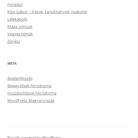
Horgász
Kövi Gábor – Írások, tanulmányok, reakciók
Lélekápoló
Maga sorozat
Vegyes témák
Zenész
META
Bejelentkezés
Bejegyzések hírcsatorna
Hozzászólások hírcsatorna
WordPress Magyarország
Proudly powered by WordPress