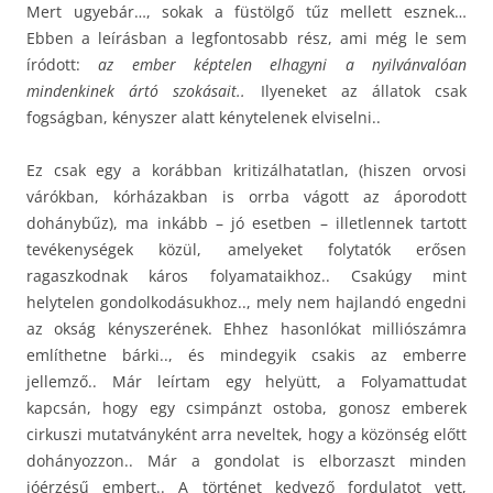
Mert ugyebár…, sokak a füstölgő tűz mellett esznek…
Ebben a leírásban a legfontosabb rész, ami még le sem
íródott:
az ember képtelen elhagyni a nyilvánvalóan
mindenkinek ártó szokásait..
Ilyeneket az állatok csak
fogságban, kényszer alatt kénytelenek elviselni..
Ez csak egy a korábban kritizálhatatlan, (hiszen orvosi
várókban, kórházakban is orrba vágott az áporodott
dohánybűz), ma inkább – jó esetben – illetlennek tartott
tevékenységek közül, amelyeket folytatók erősen
ragaszkodnak káros folyamataikhoz.. Csakúgy mint
helytelen gondolkodásukhoz.., mely nem hajlandó engedni
az okság kényszerének. Ehhez hasonlókat milliószámra
említhetne bárki.., és mindegyik csakis az emberre
jellemző.. Már leírtam egy helyütt, a Folyamattudat
kapcsán, hogy egy csimpánzt ostoba, gonosz emberek
cirkuszi mutatványként arra neveltek, hogy a közönség előtt
dohányozzon.. Már a gondolat is elborzaszt minden
jóérzésű embert.. A történet kedvező fordulatot vett,