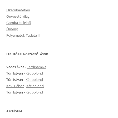
Elkerülhetetlen
Önvezető világ
Gomba és felhő
Élmény
Folyamatok Tudata II
LEGUTÓBBI HOZZÁSZÓLÁSOK
Vadas Ákos
-
Térdinamika
Túri István
-
Két bolond
Túri István
-
Két bolond
Kövi Gábor
-
Két bolond
Túri István
-
Két bolond
ARCHÍVUM