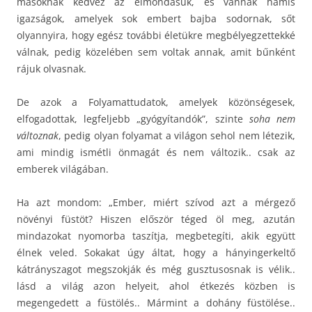
másoknak kedvez az elmondásuk, és vannak hamis
igazságok, amelyek sok embert bajba sodornak, sőt
olyannyira, hogy egész további életükre megbélyegzettekké
válnak, pedig közelében sem voltak annak, amit bűnként
rájuk olvasnak.
De azok a Folyamattudatok, amelyek közönségesek,
elfogadottak, legfeljebb „gyógyítandók”, szinte
soha nem
változnak
, pedig olyan folyamat a világon sehol nem létezik,
ami mindig ismétli önmagát és nem változik.. csak az
emberek világában.
Ha azt mondom: „Ember, miért szívod azt a mérgező
növényi füstöt? Hiszen először téged öl meg, azután
mindazokat nyomorba taszítja, megbetegíti, akik együtt
élnek veled. Sokakat úgy áltat, hogy a hányingerkeltő
kátrányszagot megszokják és még gusztusosnak is vélik..
lásd a világ azon helyeit, ahol étkezés közben is
megengedett a füstölés.. Mármint a dohány füstölése..