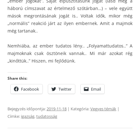
„ember jogokat”. Saját elpusztításunk jogát (lásd még a
háború címszavat az értelmező szótárban…) – vele együtt
mások megrontásának jogát is.. Voltak idők, mikor még
„normális” reakció járt az ilyen embernek. Amit a majmok
még tartanak..
Nemhiába, az ember tudatos lény.. „Folyamattudatos..” A
majmoknak csak ösztöneik vannak.. Mi már azokat rég
„kinőttük..” Hiszen, mi fejlődünk.
Share this:
Facebook
Twitter
Email
Bejegyzés időpontja:
2019-11-18
| Kategória:
Vegyes témák
|
Címke:
igazság
,
tudatosság