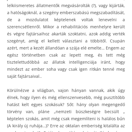
lelkiismeretes állatmentők megvásárolták (?), vagy kijárták,
a hatóságoknál, a szegény emberszabású megszabadítását,
de a mozdulatot képtelenek voltak lenevelni a
szerencsétlenről. Mikor a rehabilitációs menhelyre került
és végre fajtársaihoz akarták szoktatni, azok addig verték
szegényt, amíg el kellett választani a többitől. Csupán
azért, mert a kezét állandóan a szája elé emelte… Engem az
egész történetben csak az lepett meg, és tett még
tisztelettudóbbá az állatok intelligenciája iránt, hogy
mindezt az ember soha vagy csak igen ritkán tenné meg
saját fajtársaival..
Körülnézve a világban, vajon hányan vannak, akik úgy
élnek, hogy ilyen és még ellenszenvesebb, még pusztítóbb
hatást kelt egyes szokásuk? Sőt: hány olyan megengedő
törvény van, pláne „nemzeti büszkeségre becsült „
képtelen szokás, amit még csak megemlíteni is halálos bűn
(A király új ruhája…)? Erre az oktalan emberiség kitalálta az