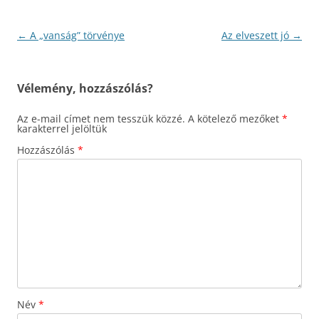
Bejegyzés
←
A „vanság” törvénye
Az elveszett jó
→
navigáció
Vélemény, hozzászólás?
Az e-mail címet nem tesszük közzé.
A kötelező mezőket
*
karakterrel jelöltük
Hozzászólás
*
Név
*