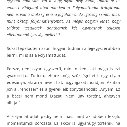
egyedül nála van. Ha a világ olyan hely volna, (mármint az
emberi világban) ahol mindent a Folyamattudat irányítana,
nem is volna szükség erre a fogalomra. Az igazság semmi más,
mint oksági folyamatlenyomat. Az mégis hogyan lehet, hogy
taláros testületek dönthetnek két egymásnak teljesen
ellentmondó igazság mellett.?
Sokat tépelődtem azon, hogyan tudnám a legegyszerűbben
leírni, mi is az a Folyamattudat.
Persze, nem olyan egyszerű, mint nekem, aki maga is ezt
gyakorolja.. Tudom, ehhez még szükségeltetik egy olyan
édesanya, aki arra neveli fiát, hogy igazat mondjon. Azután
jön a „rendszer” és a gyerek elbizonytalanodik: „Anyám! Ez
a bácsi nem mond igazat. Nem úgy történt, ahogyan
állítja.”
A Folyamattudat pedig nem más, mint az időben lezajló
momentumok sorozata. Ez akkor is ugyanúgy történik, ha