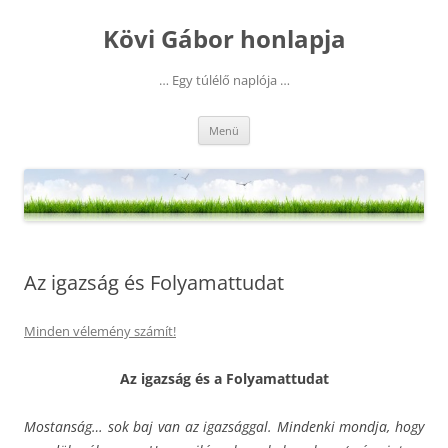
Kilépés
a
Kövi Gábor honlapja
tartalomba
… Egy túlélő naplója …
Menü
Az igazság és Folyamattudat
Minden vélemény számít!
Az igazság és a Folyamattudat
Mostanság… sok baj van az igazsággal. Mindenki mondja, hogy