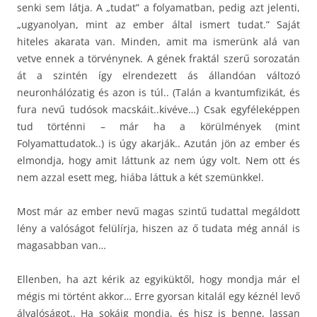
senki sem látja. A „tudat” a folyamatban, pedig azt jelenti,
„ugyanolyan, mint az ember által ismert tudat.” Saját
hiteles akarata van. Minden, amit ma ismerünk alá van
vetve ennek a törvénynek. A gének fraktál szerű sorozatán
át a szintén így elrendezett ás állandóan változó
neuronhálózatig és azon is túl.. (Talán a kvantumfizikát, és
fura nevű tudósok macskáit..kivéve…) Csak egyféleképpen
tud történni – már ha a körülmények (mint
Folyamattudatok..) is úgy akarják.. Azután jön az ember és
elmondja, hogy amit láttunk az nem úgy volt. Nem ott és
nem azzal esett meg, hiába láttuk a két szemünkkel.
Most már az ember nevű magas szintű tudattal megáldott
lény a valóságot felülírja, hiszen az ő tudata még annál is
magasabban van…
Ellenben, ha azt kérik az egyiküktől, hogy mondja már el
mégis mi történt akkor… Erre gyorsan kitalál egy kéznél levő
álvalóságot.. Ha sokáig mondja, és hisz is benne, lassan