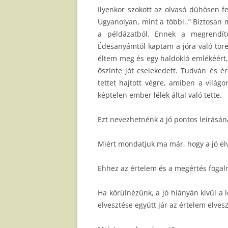
Ilyenkor szokott az olvasó dühösen f
Ugyanolyan, mint a többi..” Biztosan 
a példázatból. Ennek a megrendít
Édesanyámtól kaptam a jóra való törek
éltem meg és egy haldokló emlékéért, t
őszinte jót cselekedett. Tudván és é
tettet hajtott végre, amiben a vil
képtelen ember lélek által való tette.
Ezt nevezhetnénk a jó pontos leírásán
Miért mondatjuk ma már, hogy a jó el
Ehhez az értelem és a megértés fogal
Ha körülnézünk, a jó hiányán kívül a l
elvesztése együtt jár az értelem elvesz