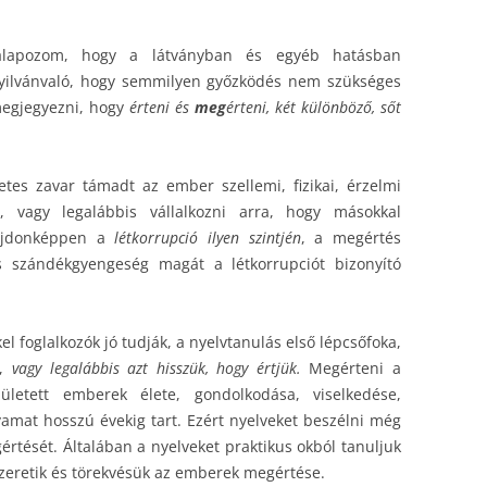
 alapozom, hogy a látványban és egyéb hatásban
nyilvánvaló, hogy semmilyen győzködés nem szükséges
 megjegyezni, hogy
érteni és
meg
érteni, két különböző, sőt
etes zavar támadt az ember szellemi, fizikai, érzelmi
, vagy legalábbis vállalkozni arra, hogy másokkal
lajdonképpen a
létkorrupció ilyen szintjén
, a megértés
s szándékgyengeség magát a létkorrupciót bizonyító
l foglalkozók jó tudják, a nyelvtanulás első lépcsőfoka,
k,
vagy legalábbis azt hisszük, hogy értjük.
Megérteni a
ületett emberek élete, gondolkodása, viselkedése,
lyamat hosszú évekig tart. Ezért nyelveket beszélni még
értését. Általában a nyelveket praktikus okból tanuljuk
 szeretik és törekvésük az emberek megértése.