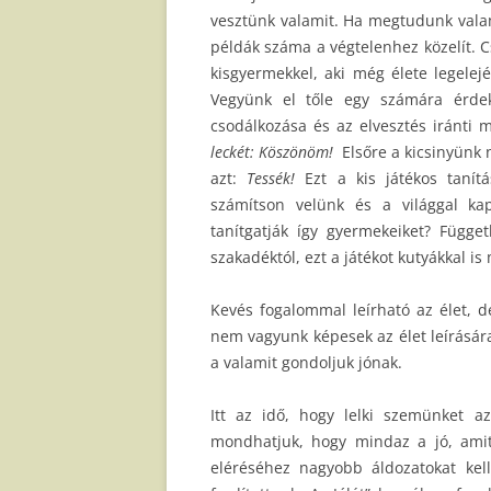
vesztünk valamit. Ha megtudunk valami
példák száma a végtelenhez közelít. Cs
kisgyermekkel, aki még élete legelej
Vegyünk el tőle egy számára érde
csodálkozása és az elvesztés iránti 
leckét: Köszönöm!
Elsőre a kicsinyünk 
azt:
Tessék!
Ezt a kis játékos tanít
számítson velünk és a világgal ka
tanítgatják így gyermekeiket? Függet
szakadéktól, ezt a játékot kutyákkal i
Kevés fogalommal leírható az élet, 
nem vagyunk képesek az élet leírására
a valamit gondoljuk jónak.
Itt az idő, hogy lelki szemünket az
mondhatjuk, hogy mindaz a jó, amit
eléréséhez nagyobb áldozatokat kel