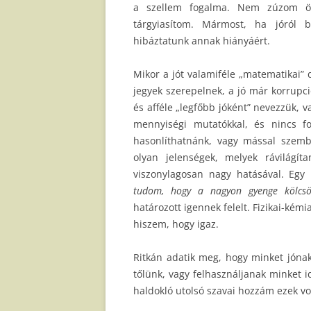
a szellem fogalma. Nem zúzom ös
tárgyiasítom. Mármost, ha jóról 
hibáztatunk annak hiányáért.
Mikor a jót valamiféle „matematikai”
jegyek szerepelnek, a jó már korrupci
és afféle „legfőbb jóként” nevezzük, 
mennyiségi mutatókkal, és nincs f
hasonlíthatnánk, vagy mással szemb
olyan jelenségek, melyek rávilágíta
viszonylagosan nagy hatásával. Egy
tudom, hogy a nagyon gyenge kölcsö
határozott igennek felelt. Fizikai-kémi
hiszem, hogy igaz.
Ritkán adatik meg, hogy minket jónak
tőlünk, vagy felhasználjanak minket
haldokló utolsó szavai hozzám ezek vo