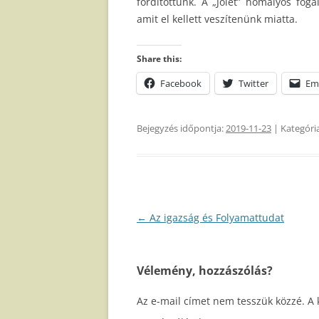
fordítottunk. A „Jólét” homályos fog
amit el kellett veszítenünk miatta.
Share this:
Facebook
Twitter
Em
Bejegyzés időpontja:
2019-11-23
| Kategóri
Bejegyzés
←
Az igazság és Folyamattudat
navigáció
Vélemény, hozzászólás?
Az e-mail címet nem tesszük közzé.
A 