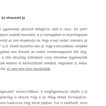
Az elveszett jó
ó ugyanolyan abszolút kategória, mint a rossz. Ezt azért
 képest szokták használni. A jó önmagában és kizárólagosan
ivoltát az sem árnyékolja be, hogy a mai ember számára az
 a jó. Ennek közvetlen oka az, hogy a korszakban, melyben
fogalma sem létezett, az ember mindennapjaival élte meg.
 a tőle látszólag különböző rossz ellenében fogalmazták
lunk valamit és kárhoztatunk mindent, magunkat is, mikor
róla.
Ez még nem üres moralizálás
 „magasabb” dimenziókban. A megfogalmazás idején a jó
lenleg is létezik még a jó, főleg tettek formájában,
sem határozza meg tehát jobban, hol is található, mint