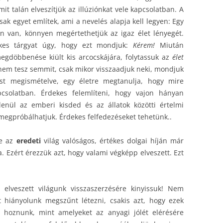
t talán elveszítjük az illúziónkat vele kapcsolatban. A
ak egyet említek, ami a nevelés alapja kell legyen: Egy
én van, könnyen megértethetjük az igaz élet lényegét.
kes tárgyat úgy, hogy ezt mondjuk:
Kérem!
Miután
megdöbbenése kiült kis arcocskájára, folytassuk az
élet
nem tesz semmit, csak mikor visszaadjuk neki, mondjuk
ást megismételve, egy életre megtanulja, hogy mire
pcsolatban. Érdekes felemlíteni, hogy vajon hányan
lenül az emberi kisded és az állatok közötti értelmi
s megpróbálhatjuk. Érdekes felfedezéseket tehetünk..
de az
eredeti
világ valóságos, értékes dolgai híján már
. Ezért érezzük azt, hogy valami végképp elveszett. Ezt
 elveszett világunk visszaszerzésére kinyissuk! Nem
 hiányolunk megszűnt létezni, csakis azt, hogy ezek
l hoznunk, mint amelyeket az anyagi jólét elérésére