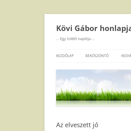
Kilépés
a
tartalomba
Kövi Gábor honlapj
… Egy túlélő naplója …
KEZDŐLAP
BEKÖSZÖNTŐ
KEDV
Az elveszett jó