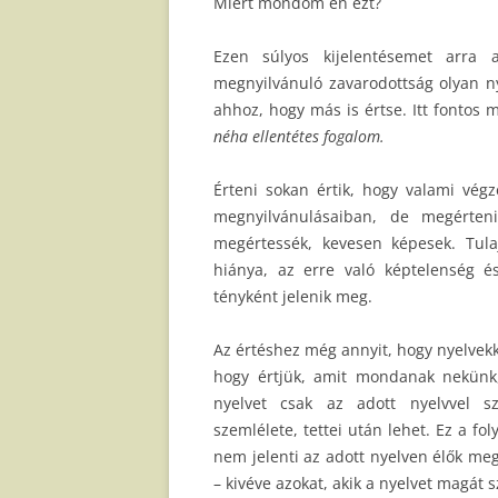
Miért mondom én ezt?
Ezen súlyos kijelentésemet arra
megnyilvánuló zavarodottság olyan 
ahhoz, hogy más is értse. Itt fontos
néha ellentétes fogalom.
Érteni sokan értik, hogy valami végz
megnyilvánulásaiban, de megérteni
megértessék, kevesen képesek. Tu
hiánya, az erre való képtelenség é
tényként jelenik meg.
Az értéshez még annyit, hogy nyelvekke
hogy értjük, amit mondanak nekün
nyelvet csak az adott nyelvvel sz
szemlélete, tettei után lehet. Ez a fo
nem jelenti az adott nyelven élők meg
– kivéve azokat, akik a nyelvet magát