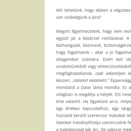
Mit tehetünk, hogy ebben a végzetes 
van szükségünk a jóra?
Megint figyelmeztetek, hogy
nem mora
együtt jár a közérzet romlásával. A
közhangulat, közmorál, biztonságérze
hogy fogalmaink – akár a jó fogalma
átlagember számára. Ezért kell i
unaloműzésből vagy elmecsiszolásból.
megfoghatatlanok,
csak valamilyen á
készen: „
Valamit valamiért.”
Éppenségge
mondatot a Dalai láma mondta. Ez a 
világban is megállja a helyét. Ezt ne
érte valamit. Ha figyelünk arra, mil
egy értékes kapcsolathoz, egy tár
hozzánk kerülő szerencse másokat leh
ilyenkor halványíthatja szerencsénk fe
a tulajdonosát kár éri. De sokszor meg