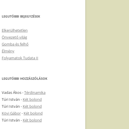
LEGUTÓBBI BEJEGYZÉSEK
Elkerülhetetlen
Önvezető világ
Gomba és felhő
Élmény
Folyamatok Tudata II
LEGUTÓBBI HOZZÁSZÓLÁSOK
Vadas Ákos
-
Térdinamika
Túri István
-
Két bolond
Túri István
-
Két bolond
Kövi Gábor
-
Két bolond
Túri István
-
Két bolond