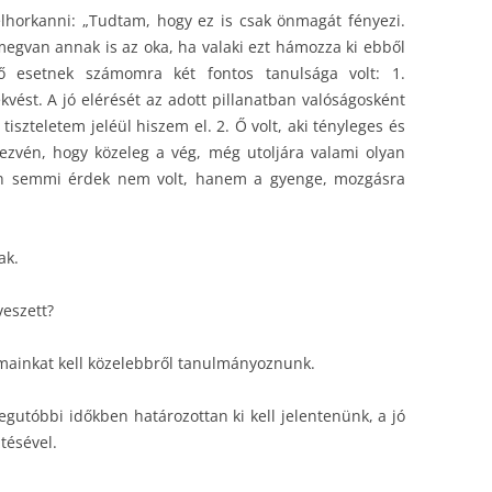
elhorkanni: „Tudtam, hogy ez is csak önmagát fényezi.
megvan annak is az oka, ha valaki ezt hámozza ki ebből
ő esetnek számomra két fontos tanulsága volt: 1.
vést. A jó elérését az adott pillanatban valóságosként
iszteletem jeléül hiszem el. 2. Ő volt, aki tényleges és
rezvén, hogy közeleg a vég, még utoljára valami olyan
ágon semmi érdek nem volt, hanem a gyenge, mozgásra
ak.
veszett?
mainkat kell közelebbről tanulmányoznunk.
egutóbbi időkben határozottan ki kell jelentenünk, a jó
tésével.