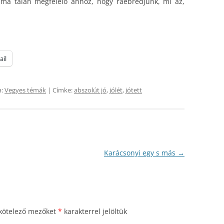
alma talán megfelelő ahhoz, hogy ráébredjünk, mi az,
ail
a:
Vegyes témák
| Címke:
abszolút jó
,
jólét
,
jótett
Karácsonyi egy s más
→
kötelező mezőket
*
karakterrel jelöltük