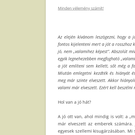
Minden vélemény számít!
Az elején kívánom leszögezni, hogy a j
fontos kijelenteni mert a jót a rosszhoz
jó, nem „valamihez képest”. Abszolút m
egyik legnehezebben megfogható „valami”
a jót említeni sem kellett, sőt még a 
Miután emlegetni kezdték és hiányát és
meg már szinte elveszett. Akkor hiányo
valami már elveszett. Ezért kell beszélni 
Hol van a jó hát?
A jó ott van, ahol mindig is volt: a
már elveszett az emberek számára. Je
egyesek szellemi kisugárzásában. Mi 