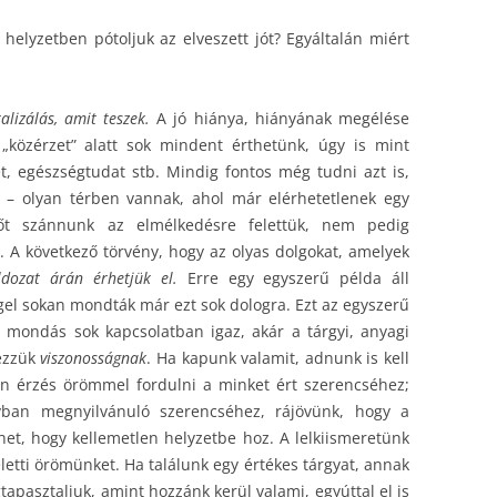
helyzetben pótoljuk az elveszett jót? Egyáltalán miért
lizálás, amit teszek.
A jó hiánya, hiányának megélése
 „közérzet” alatt sok mindent érthetünk, úgy is mint
t, egészségtudat stb. Mindig fontos még tudni azt is,
 – olyan térben vannak, ahol már elérhetetlenek egy
dőt szánnunk az elmélkedésre felettük, nem pedig
 A következő törvény, hogy az olyas dolgokat, amelyek
ldozat árán érhetjük el.
Erre egy egyszerű példa áll
l sokan mondták már ezt sok dologra. Ezt az egyszerű
mondás sok kapcsolatban igaz, akár a tárgyi, anyagi
vezzük
viszonosságnak
. Ha kapunk valamit, adnunk is kell
yen érzés örömmel fordulni a minket ért szerencséhez;
gyban megnyilvánuló szerencséhez, rájövünk, hogy a
et, hogy kellemetlen helyzetbe hoz. A lelkiismeretünk
letti örömünket. Ha találunk egy értékes tárgyat, annak
tapasztaljuk, amint hozzánk kerül valami, egyúttal el is