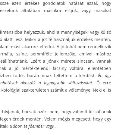
sze ezen értékes gondolatok hatását azzal, hogy
beszélünk általában másokra értjük, vagy másokat
 dimenzióba helyezzük, ahol a mennyiségek, vagy külső
ó alatt lesz. Mikor a jót felhasználjuk érdekek mentén,
valami mást akarunk elfedni. A jó tehát nem rendelkezik
ormája, színe, semmiféle jellemzője, amivel máshoz
eállíthatnánk. Ezért a jónak mérete sincsen. Vannak
nak a jó mértéktelenül kicsiny voltára, ellentétben
 ízben tudós barátomnak feltettem a kérdést:
Én úgy
nhatások okozzák a legnagyobb változásokat.
Ő erre
ai-biológiai szakterületen számít a véleménye. Neki el is
 hívjanak, hacsak azért nem, hogy valamit kicsaljanak
 idegen érdek mentén. Velem mégis megesett, hogy egy
ltak:
Gábor, te jóember vagy…