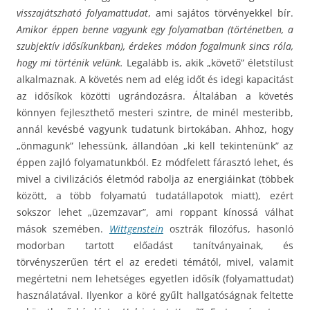
visszajátszható folyamattudat
, ami sajátos törvényekkel bír.
Amikor éppen benne vagyunk egy folyamatban (történetben, a
szubjektív idősíkunkban), érdekes módon fogalmunk sincs róla,
hogy mi történik velünk.
Legalább is, akik „követő” életstílust
alkalmaznak. A követés nem ad elég időt és idegi kapacitást
az idősíkok közötti ugrándozásra. Általában a követés
könnyen fejleszthető mesteri szintre, de minél mesteribb,
annál kevésbé vagyunk tudatunk birtokában. Ahhoz, hogy
„önmagunk” lehessünk, állandóan „ki kell tekintenünk” az
éppen zajló folyamatunkból. Ez módfelett fárasztó lehet, és
mivel a civilizációs életmód rabolja az energiáinkat (többek
között, a több folyamatú tudatállapotok miatt), ezért
sokszor lehet „üzemzavar”, ami roppant kínossá válhat
mások szemében.
Wittgenstein
osztrák filozófus, hasonló
modorban tartott előadást tanítványainak, és
törvényszerűen tért el az eredeti témától, mivel, valamit
megértetni nem lehetséges egyetlen idősík (folyamattudat)
használatával. Ilyenkor a köré gyűlt hallgatóságnak feltette