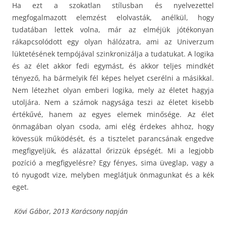
Ha ezt a szokatlan stílusban és nyelvezettel
megfogalmazott elemzést elolvasták, anélkül, hogy
tudatában lettek volna, már az elméjük jótékonyan
rákapcsolódott egy olyan hálózatra, ami az Univerzum
lüktetésének tempójával szinkronizálja a tudatukat. A logika
és az élet akkor fedi egymást, és akkor teljes mindkét
tényező, ha bármelyik fél képes helyet cserélni a másikkal.
Nem létezhet olyan emberi logika, mely az életet hagyja
utoljára. Nem a számok nagysága teszi az életet kisebb
értékűvé, hanem az egyes elemek minősége. Az élet
önmagában olyan csoda, ami elég érdekes ahhoz, hogy
kövessük működését, és a tisztelet parancsának engedve
megfigyeljük, és alázattal őrizzük épségét. Mi a legjobb
pozíció a megfigyelésre? Egy fényes, sima üveglap, vagy a
tó nyugodt vize, melyben meglátjuk önmagunkat és a kék
eget.
Kövi Gábor, 2013 Karácsony napján