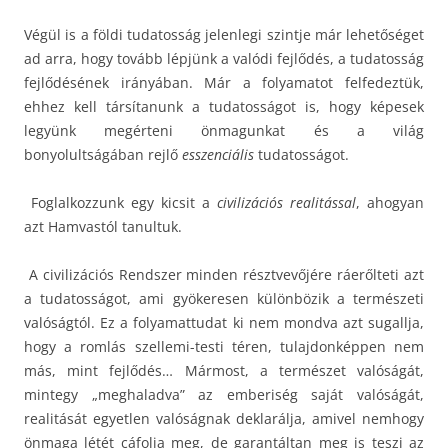
Végül is a földi tudatosság jelenlegi szintje már lehetőséget
ad arra, hogy tovább lépjünk a valódi fejlődés, a tudatosság
fejlődésének irányában. Már a folyamatot felfedeztük,
ehhez kell társítanunk a tudatosságot is, hogy képesek
legyünk megérteni önmagunkat és a világ
bonyolultságában rejlő
esszenciális
tudatosságot.
Foglalkozzunk egy kicsit a
civilizációs realitással
, ahogyan
azt Hamvastól tanultuk.
A civilizációs Rendszer minden résztvevőjére ráerőlteti azt
a tudatosságot, ami gyökeresen különbözik a természeti
valóságtól. Ez a folyamattudat ki nem mondva azt sugallja,
hogy a romlás szellemi-testi téren, tulajdonképpen nem
más, mint fejlődés… Mármost, a természet valóságát,
mintegy „meghaladva” az emberiség saját valóságát,
realitását egyetlen valóságnak deklarálja, amivel nemhogy
önmaga létét cáfolja meg, de garantáltan meg is teszi az