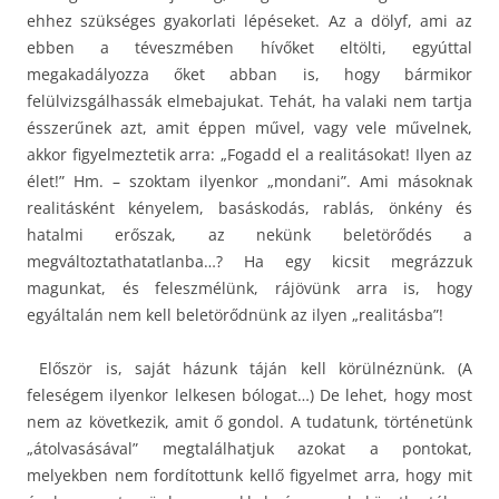
ehhez szükséges gyakorlati lépéseket. Az a dölyf, ami az
ebben a téveszmében hívőket eltölti, egyúttal
megakadályozza őket abban is, hogy bármikor
felülvizsgálhassák elmebajukat. Tehát, ha valaki nem tartja
ésszerűnek azt, amit éppen művel, vagy vele művelnek,
akkor figyelmeztetik arra: „Fogadd el a realitásokat! Ilyen az
élet!” Hm. – szoktam ilyenkor „mondani”. Ami másoknak
realitásként kényelem, basáskodás, rablás, önkény és
hatalmi erőszak, az nekünk beletörődés a
megváltoztathatatlanba…? Ha egy kicsit megrázzuk
magunkat, és feleszmélünk, rájövünk arra is, hogy
egyáltalán nem kell beletörődnünk az ilyen „realitásba”!
Először is, saját házunk táján kell körülnéznünk. (A
feleségem ilyenkor lelkesen bólogat…) De lehet, hogy most
nem az következik, amit ő gondol. A tudatunk, történetünk
„átolvasásával” megtalálhatjuk azokat a pontokat,
melyekben nem fordítottunk kellő figyelmet arra, hogy mit