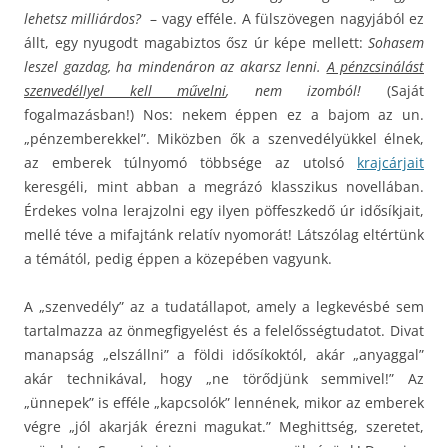
lehetsz milliárdos?
– vagy efféle. A fülszövegen nagyjából ez
állt, egy nyugodt magabiztos ősz úr képe mellett:
Sohasem
leszel gazdag, ha mindenáron az akarsz lenni.
A pénzcsinálást
szenvedéllyel kell művelni
, nem izomból!
(
Saját
fogalmazásban!) Nos: nekem éppen ez a bajom az un.
„pénzemberekkel”. Miközben ők a szenvedélyükkel élnek,
az emberek túlnyomó többsége az utolsó
krajcárjait
keresgéli, mint abban a megrázó klasszikus novellában.
Érdekes volna lerajzolni egy ilyen pöffeszkedő úr idősíkjait,
mellé téve a mifajtánk relatív nyomorát! Látszólag eltértünk
a témától, pedig éppen a közepében vagyunk.
A „szenvedély” az a tudatállapot, amely a legkevésbé sem
tartalmazza az önmegfigyelést és a felelősségtudatot. Divat
manapság „elszállni” a földi idősíkoktól, akár „anyaggal”
akár technikával, hogy „ne törődjünk semmivel!” Az
„ünnepek” is efféle „kapcsolók” lennének, mikor az emberek
végre „jól akarják érezni magukat.” Meghittség, szeretet,