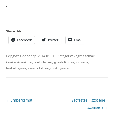
Share this:
Facebook
Twitter
Email
Bejegyzés időpontja:
2014-01-01
| Kategória:
Vegyes témák
|
Címke:
Aszinkron
,
felelőtlenség
,
gondolkodás
,
idősíkok
,
lélekelhagyás
,
zavarodottság disztingválás
Bejegyzés
←
Emberkamat
Szófestés – szózene –
navigáció
szómágia
→