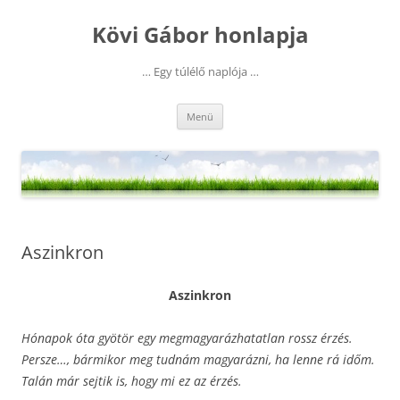
Kilépés
a
Kövi Gábor honlapja
tartalomba
… Egy túlélő naplója …
Menü
Aszinkron
Aszinkron
Hónapok óta gyötör egy megmagyarázhatatlan rossz érzés.
Persze…, bármikor meg tudnám magyarázni, ha lenne rá időm.
Talán már sejtik is, hogy mi ez az érzés.