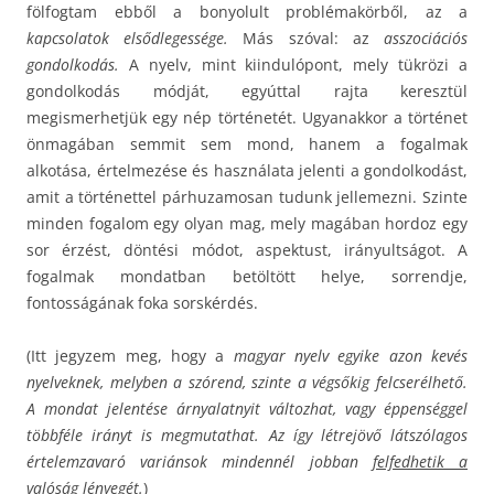
fölfogtam ebből a bonyolult problémakörből, az a
kapcsolatok elsődlegessége.
Más szóval: az
asszociációs
gondolkodás.
A nyelv, mint kiindulópont, mely tükrözi a
gondolkodás módját, egyúttal rajta keresztül
megismerhetjük egy nép történetét. Ugyanakkor a történet
önmagában semmit sem mond, hanem a fogalmak
alkotása, értelmezése és használata jelenti a gondolkodást,
amit a történettel párhuzamosan tudunk jellemezni. Szinte
minden fogalom egy olyan mag, mely magában hordoz egy
sor érzést, döntési módot, aspektust, irányultságot. A
fogalmak mondatban betöltött helye, sorrendje,
fontosságának foka sorskérdés.
(Itt jegyzem meg, hogy a
magyar nyelv egyike azon kevés
nyelveknek, melyben a szórend, szinte a végsőkig felcserélhető.
A mondat jelentése árnyalatnyit változhat, vagy éppenséggel
többféle irányt is megmutathat. Az így létrejövő látszólagos
értelemzavaró variánsok mindennél jobban
felfedhetik a
valóság lényegét
.
)