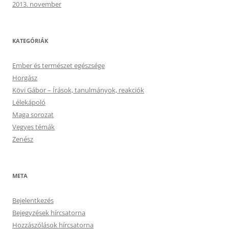
2013. november
KATEGÓRIÁK
Ember és természet egészsége
Horgász
Kövi Gábor – Írások, tanulmányok, reakciók
Lélekápoló
Maga sorozat
Vegyes témák
Zenész
META
Bejelentkezés
Bejegyzések hírcsatorna
Hozzászólások hírcsatorna