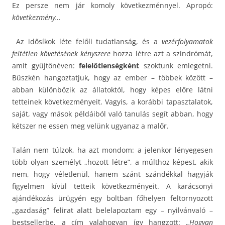
Ez persze nem jár komoly következménnyel. Apropó:
következmény…
Az idősíkok léte felőli tudatlanság, és a
vezérfolyamatok
feltétlen követésének kényszere
hozza létre azt a szindrómát,
amit gyűjtőnéven:
felelőtlenségként
szoktunk emlegetni.
Büszkén hangoztatjuk, hogy az ember – többek között –
abban különbözik az állatoktól, hogy képes előre látni
tetteinek következményeit. Vagyis, a korábbi tapasztalatok,
saját, vagy mások példáiból való tanulás segít abban, hogy
kétszer ne essen meg velünk ugyanaz a malőr.
Talán nem túlzok, ha azt mondom: a jelenkor lényegesen
több olyan személyt „hozott létre”, a múlthoz képest, akik
nem, hogy véletlenül, hanem szánt szándékkal hagyják
figyelmen kívül tetteik következményeit. A karácsonyi
ajándékozás ürügyén egy boltban főhelyen feltornyozott
„gazdaság” felirat alatt belelapoztam egy – nyilvánvaló –
bestsellerbe, a cím valahogyan így hangzott:
„Hogyan