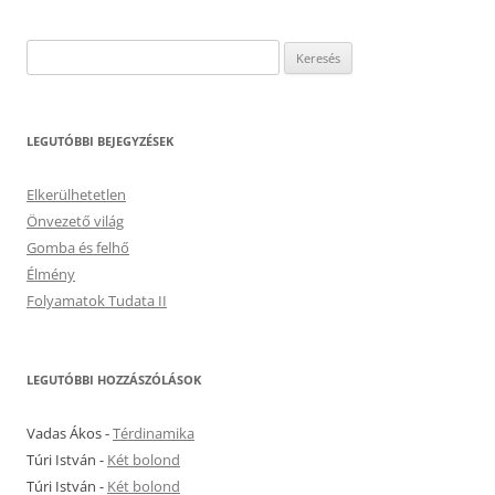
Keresés:
LEGUTÓBBI BEJEGYZÉSEK
Elkerülhetetlen
Önvezető világ
Gomba és felhő
Élmény
Folyamatok Tudata II
LEGUTÓBBI HOZZÁSZÓLÁSOK
Vadas Ákos
-
Térdinamika
Túri István
-
Két bolond
Túri István
-
Két bolond