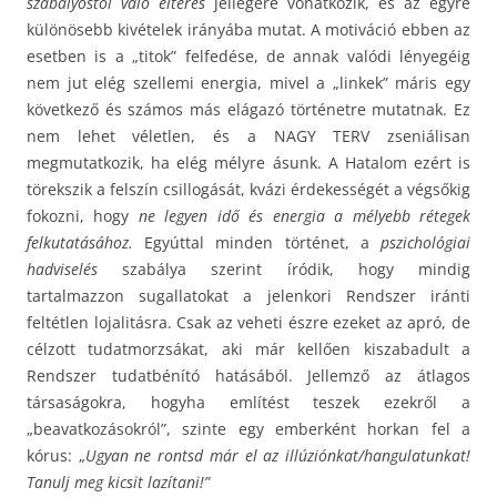
szabályostól való eltérés
jellegére vonatkozik, és az egyre
különösebb kivételek irányába mutat. A motiváció ebben az
esetben is a „titok” felfedése, de annak valódi lényegéig
nem jut elég szellemi energia, mivel a „linkek” máris egy
következő és számos más elágazó történetre mutatnak. Ez
nem lehet véletlen, és a NAGY TERV zseniálisan
megmutatkozik, ha elég mélyre ásunk. A Hatalom ezért is
törekszik a felszín csillogását, kvázi érdekességét a végsőkig
fokozni, hogy
ne legyen idő és energia a mélyebb rétegek
felkutatásához.
Egyúttal minden történet, a
pszichológiai
hadviselés
szabálya szerint íródik, hogy mindig
tartalmazzon sugallatokat a jelenkori Rendszer iránti
feltétlen lojalitásra. Csak az veheti észre ezeket az apró, de
célzott tudatmorzsákat, aki már kellően kiszabadult a
Rendszer tudatbénító hatásából. Jellemző az átlagos
társaságokra, hogyha említést teszek ezekről a
„beavatkozásokról”, szinte egy emberként horkan fel a
kórus: „
Ugyan ne rontsd már el az illúziónkat/hangulatunkat!
Tanulj meg kicsit lazítani!”