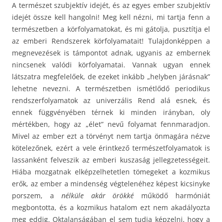
A természet szubjektív idejét, és az egyes ember szubjektív
idejét össze kell hangolni! Meg kell nézni, mi tartja fenn a
természetben a körfolyamatokat, és mi gátolja, pusztítja el
az emberi Rendszerek körfolyamatait! Tulajdonképpen a
megnevezések is támpontot adnak, ugyanis az embernek
nincsenek valódi körfolyamatai. Vannak ugyan ennek
látszatra megfelelőek, de ezeket inkább „helyben járásnak”
lehetne nevezni. A természetben ismétlődő periodikus
rendszerfolyamatok az univerzális Rend alá esnek, és
ennek függvényében térnek ki minden irányban, oly
mértékben, hogy az „élet” nevű folyamat fennmaradjon.
Mivel az ember ezt a törvényt nem tartja önmagára nézve
kötelezőnek, ezért a vele érintkező természetfolyamatok is
lassanként felveszik az emberi kuszaság jellegzetességeit.
Hiába mozgatnak elképzelhetetlen tömegeket a kozmikus
erők, az ember a mindenség végtelenéhez képest kicsinyke
porszem, a
nélküle akár örökké
működő harmóniát
megbontotta, és a kozmikus hatalom ezt nem akadályozta
meg eddig. Oktalanságában el sem tudja képzelni, hogy a