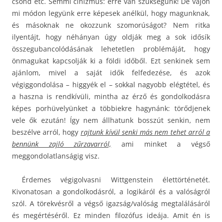
csönd etc. Semmi cinizmus: erre van szükségünk! De vajon
mi módon legyünk erre képesek anélkül, hogy magunknak,
és másoknak ne okozzunk szomorúságot? Nem ritka
ilyentájt, hogy néhányan úgy oldják meg a sok idősík
összegubancolódásának lehetetlen problémáját, hogy
önmagukat kapcsolják ki a földi időből. Ezt senkinek sem
ajánlom, mivel a saját idők felfedezése, és azok
végiggondolása – higgyék el – sokkal nagyobb elégtétel, és
a haszna is rendkívüli, mintha az érző és gondolkodásra
képes porhüvelyünket a többiekre hagynánk: törődjenek
vele ők ezután! Így nem állhatunk bosszút senkin, nem
beszélve arról, hogy
rajtunk kívül senki más nem tehet arról a
bennünk zajló zűrzavarról,
ami minket a végső
meggondolatlanságig visz.
Érdemes végigolvasni Wittgenstein élettörténetét.
Kivonatosan a gondolkodásról, a logikáról és a valóságról
szól. A törekvésről a végső igazság/valóság megtalálásáról
és megértéséről. Ez minden filozófus ideája. Amit én is