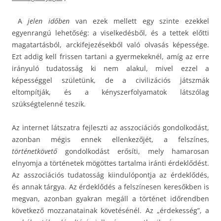
A
jelen időben
van ezek mellett egy szinte ezekkel
egyenrangú lehetőség: a viselkedésből, és a tettek előtti
magatartásból, arckifejezésekből való olvasás képessége.
Ezt addig kell frissen tartani a gyermekeknél, amíg az erre
irányuló tudatosság ki nem alakul, mivel ezzel a
képességgel születünk, de a civilizációs játszmák
eltompítják, és a kényszerfolyamatok látszólag
szükségtelenné teszik.
Az internet látszatra fejleszti az asszociációs gondolkodást,
azonban mégis ennek ellenkezőjét, a felszínes,
történetkövető
gondolkodást erősíti, mely hamarosan
elnyomja a történetek mögöttes tartalma iránti érdeklődést.
Az asszociációs tudatosság kiindulópontja az érdeklődés,
és annak tárgya. Az érdeklődés a felszínesen keresőkben is
megvan, azonban gyakran megáll a történet időrendben
következő mozzanatainak követésénél. Az „érdekesség”, a