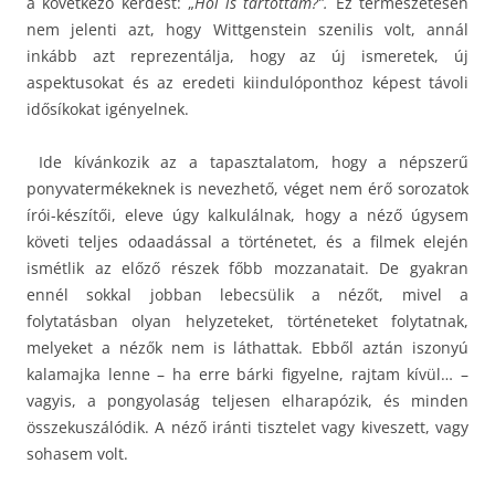
a következő kérdést: „
Hol is tartottam?”.
Ez természetesen
nem jelenti azt, hogy Wittgenstein szenilis volt, annál
inkább azt reprezentálja, hogy az új ismeretek, új
aspektusokat és az eredeti kiindulóponthoz képest távoli
idősíkokat igényelnek.
Ide kívánkozik az a tapasztalatom, hogy a népszerű
ponyvatermékeknek is nevezhető, véget nem érő sorozatok
írói-készítői, eleve úgy kalkulálnak, hogy a néző úgysem
követi teljes odaadással a történetet, és a filmek elején
ismétlik az előző részek főbb mozzanatait. De gyakran
ennél sokkal jobban lebecsülik a nézőt, mivel a
folytatásban olyan helyzeteket, történeteket folytatnak,
melyeket a nézők nem is láthattak. Ebből aztán iszonyú
kalamajka lenne – ha erre bárki figyelne, rajtam kívül… –
vagyis, a pongyolaság teljesen elharapózik, és minden
összekuszálódik. A néző iránti tisztelet vagy kiveszett, vagy
sohasem volt.