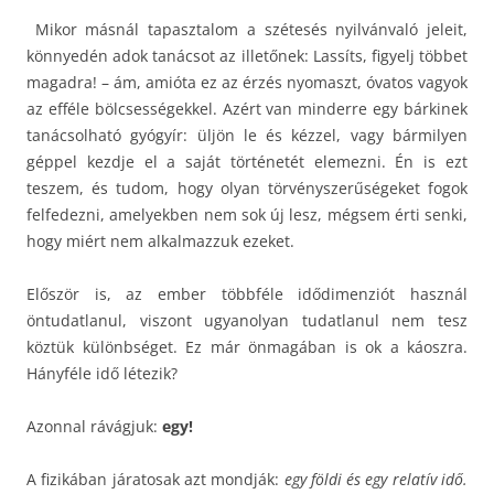
Mikor másnál tapasztalom a szétesés nyilvánvaló jeleit,
könnyedén adok tanácsot az illetőnek: Lassíts, figyelj többet
magadra! – ám, amióta ez az érzés nyomaszt, óvatos vagyok
az efféle bölcsességekkel. Azért van minderre egy bárkinek
tanácsolható gyógyír: üljön le és kézzel, vagy bármilyen
géppel kezdje el a saját történetét elemezni. Én is ezt
teszem, és tudom, hogy olyan törvényszerűségeket fogok
felfedezni, amelyekben nem sok új lesz, mégsem érti senki,
hogy miért nem alkalmazzuk ezeket.
Először is, az ember többféle idődimenziót használ
öntudatlanul, viszont ugyanolyan tudatlanul nem tesz
köztük különbséget. Ez már önmagában is ok a káoszra.
Hányféle idő létezik?
Azonnal rávágjuk:
egy!
A fizikában járatosak azt mondják:
egy földi és egy relatív idő.