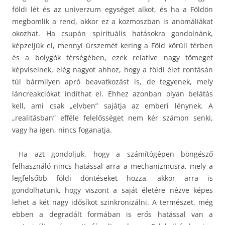
földi lét és az univerzum egységet alkot, és ha a Földön
megbomlik a rend, akkor ez a kozmoszban is anomáliákat
okozhat. Ha csupán spirituális hatásokra gondolnánk,
képzeljük el, mennyi űrszemét kering a Föld körüli térben
és a bolygók térségében, ezek relatíve nagy tömeget
képviselnek, elég nagyot ahhoz, hogy a földi élet rontásán
túl bármilyen apró beavatkozást is, de tegyenek, mely
láncreakciókat indíthat el. Ehhez azonban olyan belátás
kell, ami csak „elvben” sajátja az emberi lénynek. A
„realitásban” efféle felelősséget nem kér számon senki,
vagy ha igen, nincs foganatja.
Ha azt gondoljuk, hogy a számítógépen böngésző
felhasználó nincs hatással arra a mechanizmusra, mely a
legfelsőbb földi döntéseket hozza, akkor arra is
gondolhatunk, hogy viszont a saját életére nézve képes
lehet a két nagy idősíkot szinkronizálni. A természet, még
ebben a degradált formában is erős hatással van a