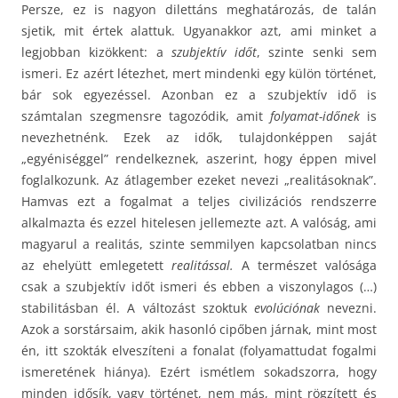
Persze, ez is nagyon dilettáns meghatározás, de talán
sjetik, mit értek alattuk. Ugyanakkor azt, ami minket a
legjobban kizökkent: a
szubjektív időt
, szinte senki sem
ismeri. Ez azért létezhet, mert mindenki egy külön történet,
bár sok egyezéssel. Azonban ez a szubjektív idő is
számtalan szegmensre tagozódik, amit
folyamat-időnek
is
nevezhetnénk. Ezek az idők, tulajdonképpen saját
„egyéniséggel” rendelkeznek, aszerint, hogy éppen mivel
foglalkozunk. Az átlagember ezeket nevezi „realitásoknak”.
Hamvas ezt a fogalmat a teljes civilizációs rendszerre
alkalmazta és ezzel hitelesen jellemezte azt. A valóság, ami
magyarul a realitás, szinte semmilyen kapcsolatban nincs
az ehelyütt emlegetett
realitással.
A természet valósága
csak a szubjektív időt ismeri és ebben a viszonylagos (…)
stabilitásban él. A változást szoktuk
evolúciónak
nevezni.
Azok a sorstársaim, akik hasonló cipőben járnak, mint most
én, itt szokták elveszíteni a fonalat (folyamattudat fogalmi
ismeretének hiánya). Ezért ismétlem sokadszorra, hogy
minden idősík, vagy történet, nem más, mint rögzített és