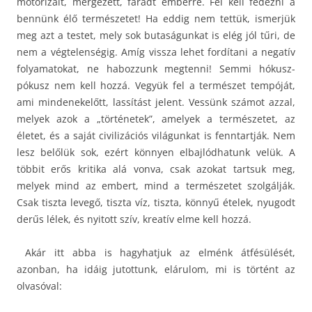
motorizált, mérgezett, fáradt emberre. Fel kell fedezni a
bennünk élő természetet! Ha eddig nem tettük, ismerjük
meg azt a testet, mely sok butaságunkat is elég jól tűri, de
nem a végtelenségig. Amíg vissza lehet fordítani a negatív
folyamatokat, ne habozzunk megtenni! Semmi hókusz-
pókusz nem kell hozzá. Vegyük fel a természet tempóját,
ami mindenekelőtt, lassítást jelent. Vessünk számot azzal,
melyek azok a „történetek”, amelyek a természetet, az
életet, és a saját civilizációs világunkat is fenntartják. Nem
lesz belőlük sok, ezért könnyen elbajlódhatunk velük. A
többit erős kritika alá vonva, csak azokat tartsuk meg,
melyek mind az embert, mind a természetet szolgálják.
Csak tiszta levegő, tiszta víz, tiszta, könnyű ételek, nyugodt
derűs lélek, és nyitott szív, kreatív elme kell hozzá.
Akár itt abba is hagyhatjuk az elménk átfésülését,
azonban, ha idáig jutottunk, elárulom, mi is történt az
olvasóval: