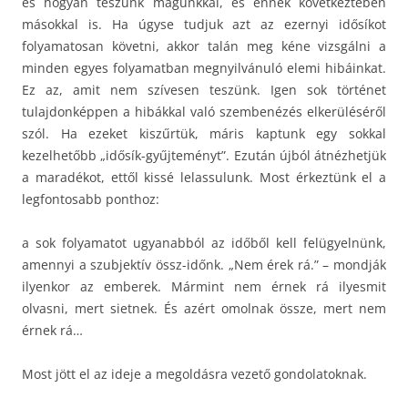
és hogyan teszünk magunkkal, és ennek következtében
másokkal is. Ha úgyse tudjuk azt az ezernyi idősíkot
folyamatosan követni, akkor talán meg kéne vizsgálni a
minden egyes folyamatban megnyilvánuló elemi hibáinkat.
Ez az, amit nem szívesen teszünk. Igen sok történet
tulajdonképpen a hibákkal való szembenézés elkerüléséről
szól. Ha ezeket kiszűrtük, máris kaptunk egy sokkal
kezelhetőbb „idősík-gyűjteményt”. Ezután újból átnézhetjük
a maradékot, ettől kissé lelassulunk. Most érkeztünk el a
legfontosabb ponthoz:
a sok folyamatot ugyanabból az időből kell felügyelnünk,
amennyi a szubjektív össz-időnk. „Nem érek rá.” – mondják
ilyenkor az emberek. Mármint nem érnek rá ilyesmit
olvasni, mert sietnek. És azért omolnak össze, mert nem
érnek rá…
Most jött el az ideje a megoldásra vezető gondolatoknak.