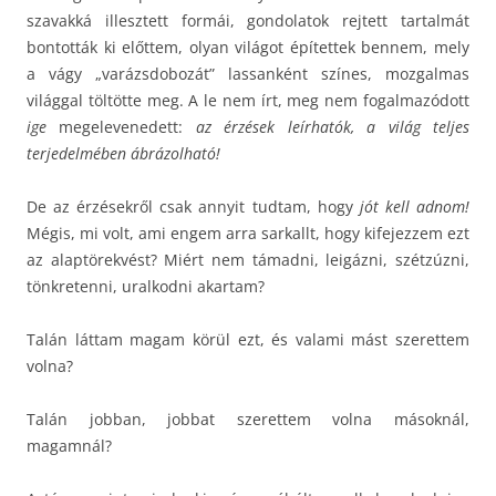
szavakká illesztett formái, gondolatok rejtett tartalmát
bontották ki előttem, olyan világot építettek bennem, mely
a vágy „varázsdobozát” lassanként színes, mozgalmas
világgal töltötte meg. A le nem írt, meg nem fogalmazódott
ige
megelevenedett:
az érzések leírhatók, a világ teljes
terjedelmében ábrázolható!
De az érzésekről csak annyit tudtam, hogy
jót kell adnom!
Mégis, mi volt, ami engem arra sarkallt, hogy kifejezzem ezt
az alaptörekvést? Miért nem támadni, leigázni, szétzúzni,
tönkretenni, uralkodni akartam?
Talán láttam magam körül ezt, és valami mást szerettem
volna?
Talán jobban, jobbat szerettem volna másoknál,
magamnál?