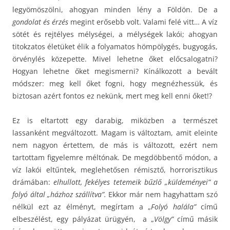
legyömöszölni, ahogyan minden lény a Földön. De a
gondolat és érzés
megint erősebb volt. Valami felé vitt… A víz
sötét és rejtélyes mélységei, a mélységek lakói; ahogyan
titokzatos életüket élik a folyamatos hömpölygés, bugyogás,
örvénylés közepette. Mivel lehetne őket előcsalogatni?
Hogyan lehetne őket megismerni? Kínálkozott a bevált
módszer: meg kell őket fogni, hogy megnézhessük, és
biztosan azért fontos ez nekünk, mert meg kell enni őket!?
Ez is eltartott egy darabig, miközben a természet
lassanként megváltozott. Magam is változtam, amit eleinte
nem nagyon értettem, de más is változott, ezért nem
tartottam figyelemre méltónak. De megdöbbentő módon, a
víz lakói eltűntek, meglehetősen rémisztő, horrorisztikus
drámában:
elhullott, fekélyes tetemeik bűzlő „küldeményei” a
folyó által „házhoz szállítva”.
Ekkor már nem hagyhattam szó
nélkül ezt az élményt, megírtam a „
Folyó halála”
című
elbeszélést, egy pályázat ürügyén, a „
Völgy”
című másik