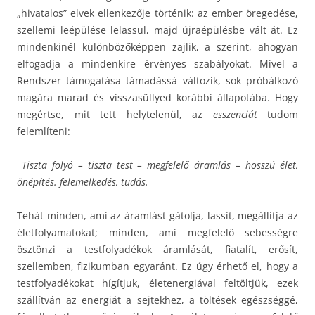
„hivatalos” elvek ellenkezője történik: az ember öregedése,
szellemi leépülése lelassul, majd újraépülésbe vált át. Ez
mindenkinél különbözőképpen zajlik, a szerint, ahogyan
elfogadja a mindenkire érvényes szabályokat. Mivel a
Rendszer támogatása támadássá változik, sok próbálkozó
magára marad és visszasüllyed korábbi állapotába. Hogy
megértse, mit tett helytelenül, az
esszenciát
tudom
felemlíteni:
Tiszta folyó – tiszta test – megfelelő áramlás – hosszú élet,
önépítés. felemelkedés, tudás.
Tehát minden, ami az áramlást gátolja, lassít, megállítja az
életfolyamatokat; minden, ami megfelelő sebességre
ösztönzi a testfolyadékok áramlását, fiatalít, erősít,
szellemben, fizikumban egyaránt. Ez úgy érhető el, hogy a
testfolyadékokat hígítjuk, életenergiával feltöltjük, ezek
szállítván az energiát a sejtekhez, a töltések egészséggé,