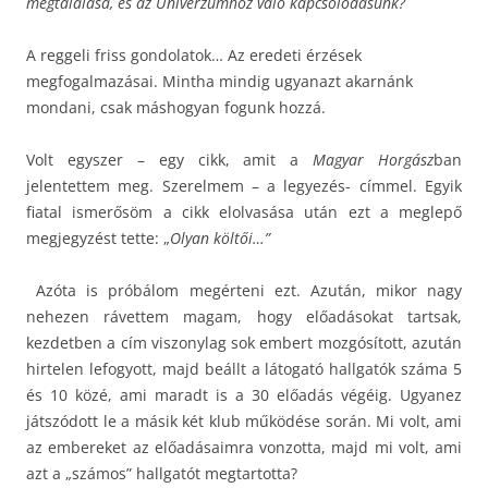
megtalálása, és az Univerzumhoz való kapcsolódásunk?
A reggeli friss gondolatok… Az eredeti érzések
megfogalmazásai. Mintha mindig ugyanazt akarnánk
mondani, csak máshogyan fogunk hozzá.
Volt egyszer – egy cikk, amit a
Magyar Horgász
ban
jelentettem meg. Szerelmem – a legyezés- címmel. Egyik
fiatal ismerősöm a cikk elolvasása után ezt a meglepő
megjegyzést tette: „
Olyan költői…”
Azóta is próbálom megérteni ezt. Azután, mikor nagy
nehezen rávettem magam, hogy előadásokat tartsak,
kezdetben a cím viszonylag sok embert mozgósított, azután
hirtelen lefogyott, majd beállt a látogató hallgatók száma 5
és 10 közé, ami maradt is a 30 előadás végéig. Ugyanez
játszódott le a másik két klub működése során. Mi volt, ami
az embereket az előadásaimra vonzotta, majd mi volt, ami
azt a „számos” hallgatót megtartotta?