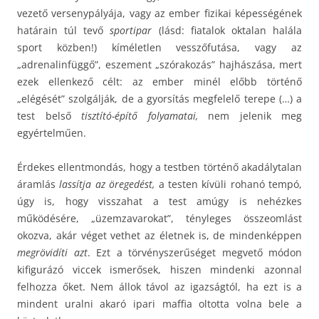
vezető versenypályája, vagy az ember fizikai képességének
határain túl tevő
sportipar
(lásd: fiatalok oktalan halála
sport közben!) kíméletlen vesszőfutása, vagy az
„adrenalinfüggő”, eszement „szórakozás” hajhászása, mert
ezek ellenkező célt: az ember minél előbb történő
„elégését” szolgálják, de a gyorsítás megfelelő terepe (…) a
test belső
tisztító-építő folyamatai,
nem jelenik meg
egyértelműen.
Érdekes ellentmondás, hogy a testben történő akadálytalan
áramlás
lassítja az öregedést,
a testen kívüli rohanó tempó,
úgy is, hogy visszahat a test amúgy is nehézkes
működésére, „üzemzavarokat”, tényleges összeomlást
okozva, akár véget vethet az életnek is, de mindenképpen
megrövidíti azt
. Ezt a törvényszerűséget megvető módon
kifigurázó viccek ismerősek, hiszen mindenki azonnal
felhozza őket. Nem állok távol az igazságtól, ha ezt is a
mindent uralni akaró ipari maffia oltotta volna bele a