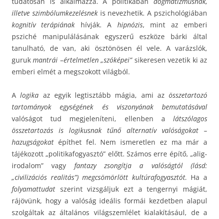
tudatosan is alkalmazza. A politikában
dogmatizmusnak,
illetve szimbólumkezelésnek
is nevezhetik. A pszichológiában
kognitív terápiának
hívják. A
hipnózis
, mint az emberi
psziché manipulálásának egyszerű eszköze bárki által
tanulható, de van, aki ösztönösen él vele. A varázslók,
guruk
mantrái –értelmetlen „szóképei”
sikeresen vezetik ki az
emberi elmét a megszokott világból.
A
logika
az egyik legtisztább mágia, ami az
összetartozó
tartományok egységének és viszonyának bemutatásával
valóságot tud megjeleníteni, ellenben a
látszólagos
összetartozás is logikusnak tűnő alternatív valóságokat –
hazugságokat
építhet fel. Nem ismeretlen ez ma már a
tájékozott „politikafogyasztó” előtt. Számos erre építő, „alig-
irodalom” vagy
fantazy zsongítja a valóságtól (lásd:
„civilizációs realitás”) megcsömörlött kultúrafogyasztót.
Ha a
folyamattudat
szerint vizsgáljuk ezt a tengernyi mágiát,
rájövünk, hogy a valóság ideális formái kezdetben alapul
szolgáltak az általános világszemlélet kialakításául, de a