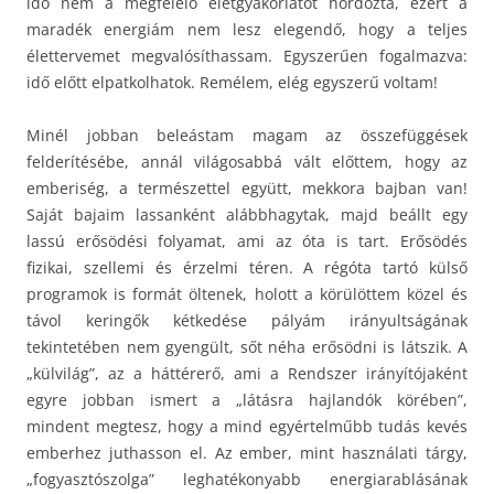
idő nem a megfelelő életgyakorlatot hordozta, ezért a
maradék energiám nem lesz elegendő, hogy a teljes
élettervemet megvalósíthassam. Egyszerűen fogalmazva:
idő előtt elpatkolhatok. Remélem, elég egyszerű voltam!
Minél jobban beleástam magam az összefüggések
felderítésébe, annál világosabbá vált előttem, hogy az
emberiség, a természettel együtt, mekkora bajban van!
Saját bajaim lassanként alábbhagytak, majd beállt egy
lassú erősödési folyamat, ami az óta is tart. Erősödés
fizikai, szellemi és érzelmi téren. A régóta tartó külső
programok is formát öltenek, holott a körülöttem közel és
távol keringők kétkedése pályám irányultságának
tekintetében nem gyengült, sőt néha erősödni is látszik. A
„külvilág”, az a háttérerő, ami a Rendszer irányítójaként
egyre jobban ismert a „látásra hajlandók körében”,
mindent megtesz, hogy a mind egyértelműbb tudás kevés
emberhez juthasson el. Az ember, mint használati tárgy,
„fogyasztószolga” leghatékonyabb energiarablásának