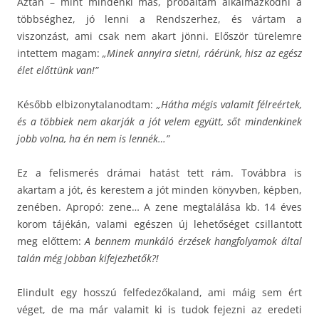
Aztán – mint mindenki más, próbáltam alkalmazkodni a
többséghez, jó lenni a Rendszerhez, és vártam a
viszonzást, ami csak nem akart jönni. Először türelemre
intettem magam:
„Minek annyira sietni, ráérünk, hisz az egész
élet előttünk van!”
Később elbizonytalanodtam:
„Hátha mégis valamit félreértek,
és a többiek nem akarják a jót velem együtt, sőt mindenkinek
jobb volna, ha én nem is lennék…”
Ez a felismerés drámai hatást tett rám. Továbbra is
akartam a jót, és kerestem a jót minden könyvben, képben,
zenében. Apropó: zene… A zene megtalálása kb. 14 éves
korom tájékán, valami egészen új lehetőséget csillantott
meg előttem:
A bennem munkáló érzések hangfolyamok által
talán még jobban kifejezhetők?!
Elindult egy hosszú felfedezőkaland, ami máig sem ért
véget, de ma már valamit ki is tudok fejezni az eredeti