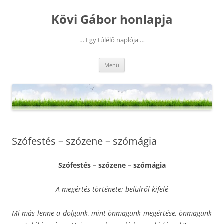
Kilépés
a
Kövi Gábor honlapja
tartalomba
… Egy túlélő naplója …
Menü
Szófestés – szózene – szómágia
Szófestés – szózene – szómágia
A megértés története: belülről kifelé
Mi más lenne a dolgunk, mint önmagunk megértése, önmagunk