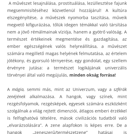
A művészet lesajnálása, prostituálása, lezüllesztése fajunk
megsemmisítéséhez közvetlenül hozzájárul! A kultúra
elszegényítése, a művészek nyomorba taszítása, műveik
megvető kifigurázása, tőlük idegen témákkal való társítása
nem a jövő rémálmainak víziója, hanem a gyötrő valóság. A
természet értékeinek megmentése és gazdagítása, az
ember egészségének valós helyreállítása, a művészet
számára megillető magas helyének felmutatása, az értelem
jótékony, és gyorsuló térnyerése, egy gondolat, egy szellem
érvényre jutása: a természet logikájának univerzális
törvényei által való megújulás,
minden okság forrása!
A
mágia,
semmi más, mint az Univerzum, vagy a
szférák
zenéjének
alkalmazása. A hangok, vagy színek, mint
rezgésfolyamok, rezgésképek, egyesek számára eszközként
szolgálnak a világ rejtett dimenziói, átlagos emberi érzékkel
is felfoghatóvá tételére, mások civilizációs tudatból való
„elvarázsolására”. A zene alapfokon is képes erre. De a
hangok „zeneszerű/természetzene” hatásai is