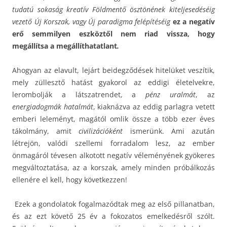
tudatú sokaság kreatív Földmentő ösztönének kiteljesedéséig
vezető Új Korszak, vagy Új paradigma felépítéséig
ez a negatív
erő semmilyen eszköztől nem riad vissza, hogy
megállítsa a megállíthatatlant
.
Ahogyan az elavult, lejárt beidegződések hitelüket veszítik,
mely züllesztő hatást gyakorol az eddigi életelvekre,
lerombolják a látszatrendet, a
pénz uralmát
, az
energiadogmák hatalmát
, kiaknázva az eddig parlagra vetett
emberi leleményt, magától omlik össze a több ezer éves
tákolmány, amit
civilizációként
ismerünk. Ami azután
létrejön, valódi szellemi forradalom lesz, az ember
önmagáról tévesen alkotott negatív véleményének gyökeres
megváltoztatása, az a korszak, amely minden próbálkozás
ellenére el kell, hogy következzen!
Ezek a gondolatok fogalmazódtak meg az első pillanatban,
és az ezt követő 25 év a fokozatos emelkedésről szólt.