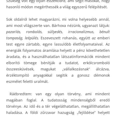
Szükség volt egy olyan
esszenciára
, ami segít másokat, hogy
hasonló módon megérthessék a világ egyszerű felépítését.
Sok oldalról lehet magyarázni, mi volna helyesebb annál,
ami most világszerte van. Bárhova nézünk, ugyanazt látjuk:
pazarlás, rombolás, süllyedés, irracionalizmus, bénult
tompaság, leépülés.
Eszeveszett rohanás, együtt az emberi
test egyre zártabb, egyre lassulóbb életfolyamataival. Az
energiák folyamatos áramlása helyett a pénz követhetetlen
áradata, és a használhatatlan látszatinformációk mindent
elborító tömege bénítják a tudatot, erkölcsromboló
összeesküvések, magukat „vállalkozásnak” álcázva,
érzéktompító anyagokkal segítik a gonosz démonok
eszmélet feletti uralmát.
Ráébredtem: van egy olyan törvény, ami mindent
magában foglal. A tudatosság mindenségből eredő
törvénye. Az idő és a tér végeláthatatlan, megállíthatatlan
haladása. A földi zűrzavar hazugság „fejlődése” helyett