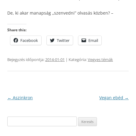
De, ki akar manapság „szenvedni” olvasás közben? –
Share this:
Facebook
Twitter
Email
Bejegyzés időpontja:
2014-01-01
| Kategória:
Vegyes témák
Bejegyzés
←
Aszinkron
Vegan ebéd
→
navigáció
Keresés: