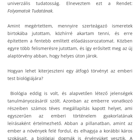
univerzális tudatosság. Elneveztem ezt a Rendet:
Folyamatok Tudatának.
Amint megértettem, mennyire szerteágazó ismeretek
birtokába jutottam, közhírré akartam tenni, és erre
építettem a fentebb említett előadássorozatomat. Közben
egyre több felismerésre jutottam, és így erősített meg az új
alaptörvény abban, hogy helyes úton járok.
Hogyan lehet kiterjeszteni egy átfogó törvényt az emberi
test biológiájára?
Biológia eddig is volt, és alapvetően létező jelenségek
tanulmányozásáról szólt. Azonban az emberre vonatkozó
részeiben számos téves megállapítás kapott helyet, ami
egyszerűen az emberi történelem gyakorlatának
leírásaként értelmezhető. Abban a pillanatban, amint az
ember a növények felé fordul, és elhagyja a korábbi káros
szokásait, a biológiai dogmák is érvényüket vesztik. A