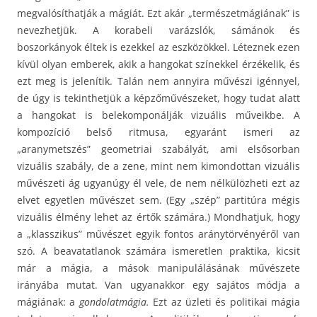
megvalósíthatják a mágiát. Ezt akár „természetmágiának” is
nevezhetjük. A korabeli varázslók, sámánok és
boszorkányok éltek is ezekkel az eszközökkel. Léteznek ezen
kívül olyan emberek, akik a hangokat színekkel érzékelik, és
ezt meg is jelenítik. Talán nem annyira művészi igénnyel,
de úgy is tekinthetjük a képzőművészeket, hogy tudat alatt
a hangokat is belekomponálják vizuális műveikbe. A
kompozíció belső ritmusa, egyaránt ismeri az
„aranymetszés” geometriai szabályát, ami elsősorban
vizuális szabály, de a zene, mint nem kimondottan vizuális
művészeti ág ugyanúgy él vele, de nem nélkülözheti ezt az
elvet egyetlen művészet sem. (Egy „szép” partitúra mégis
vizuális élmény lehet az értők számára.) Mondhatjuk, hogy
a „klasszikus” művészet egyik fontos aránytörvényéről van
szó. A beavatatlanok számára ismeretlen praktika, kicsit
már a mágia, a mások manipulálásának művészete
irányába mutat. Van ugyanakkor egy sajátos módja a
mágiának: a
gondolatmágia.
Ezt az üzleti és politikai mágia