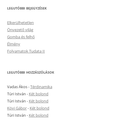
LEGUTÓBBI BEJEGYZÉSEK
Elkerülhetetlen
Önvezető világ
Gomba és felhő
Élmény
Folyamatok Tudata II
LEGUTÓBBI HOZZÁSZÓLÁSOK
Vadas Ákos
-
Térdinamika
Túri István
-
Két bolond
Túri István
-
Két bolond
Kövi Gábor
-
Két bolond
Túri István
-
Két bolond