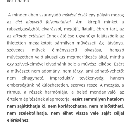
köztudatba…
A mindenkiben szunnyadó
művészi érzék
egy pályán mozog
az
élet alapvető folyamataival.
Ami kirepít minket a
rabszolgaságból, elvarázsol, megújít, fiatalít, ébren tart, az
az
alkotás extázisa
! Ennek átélése ugyanúgy lejátszódik az
ihletetten megalkotott bármilyen művészeti ág látványa,
szöveges művek élményszerű olvasása, hangzó
művészetben való akusztikus megmerítkezés által, mintha
egy szívvel-elmével olvadnánk bele a művész lelkébe. Ezért
a művészet nem adomány, nem tárgy, ami adható-vehető;
nem elhagyható, improduktív tevékenység, hanem
emberségünk nélkülözhetetlen, szerves része. A mozgás, a
ritmus, a részek harmóniája, a belső mondanivaló, az
értelem építésének alapmotorja,
ezért semmilyen hatalom
nem sajátíthatja ki, nem korlátozhatna, nem minősítheti,
nem szelektálhatja, nem élhet vissza vele saját céljai
eléréséhez!