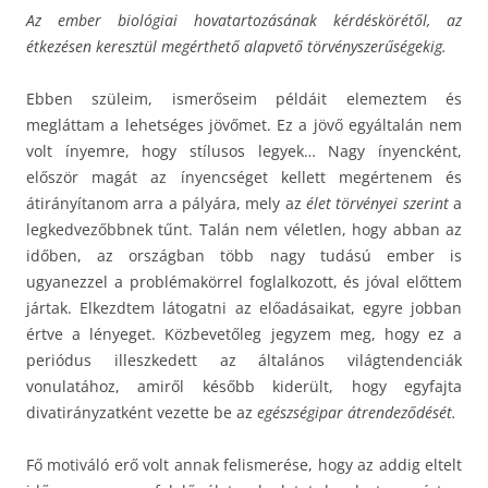
Az ember biológiai hovatartozásának kérdéskörétől, az
étkezésen keresztül megérthető alapvető törvényszerűségekig.
Ebben szüleim, ismerőseim példáit elemeztem és
megláttam a lehetséges jövőmet. Ez a jövő egyáltalán nem
volt ínyemre, hogy stílusos legyek… Nagy ínyencként,
először magát az ínyencséget kellett megértenem és
átirányítanom arra a pályára, mely az
élet törvényei szerint
a
legkedvezőbbnek tűnt. Talán nem véletlen, hogy abban az
időben, az országban több nagy tudású ember is
ugyanezzel a problémakörrel foglalkozott, és jóval előttem
jártak. Elkezdtem látogatni az előadásaikat, egyre jobban
értve a lényeget. Közbevetőleg jegyzem meg, hogy ez a
periódus illeszkedett az általános világtendenciák
vonulatához, amiről később kiderült, hogy egyfajta
divatirányzatként vezette be az
egészségipar átrendeződését.
Fő motiváló erő volt annak felismerése, hogy az addig eltelt