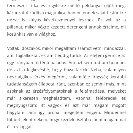
természet ritka és irigylésre méltó példányát öljük meg,
kárhozatot zúdítva magunkra, hanem ennek saját testünkre
nézve is súlyos következményei lesznek. Ez volt az a
pillanat, mikor végre kezdett derengeni annak értelme, mi
közünk is van a világhoz.
Voltak időszakok, mikor megálltam számot vetni mindazzal,
ami foglalkoztat, és amit eddig tudok. Az életem gerince az
egy irányban történő haladás. Ám azt sem tudtam honnan,
de azt a legkevésbé, hogy hova tartok. Néha, valamilyen
nosztalgikus érzés megérint, valamiféle irigység korábbi
tudatlanságom állapota iránt, azonban ez semmi más, mint
azoknak az érzésfolyamatoknak a feltámadása, melyeket
már sikeresen meghaladtam. Azonnal felébredek és
megnyugszom: itt vagyok és azt már magam mögött
hagytam, ami így próbál megejteni engem. Mindennél
többet jelent nekem, hogy kezdek tisztába jönni magammal
és a világgal.