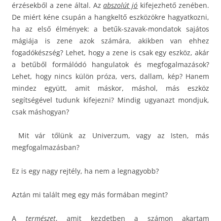
érzésekből a zene által. Az
abszolút jó
kifejezhető zenében.
De miért kéne csupán a hangkeltő eszközökre hagyatkozni,
ha az első élmények: a betűk-szavak-mondatok sajátos
mágiája is zene azok számára, akikben van ehhez
fogadókészség? Lehet, hogy a zene is csak egy eszköz, akár
a betűből formálódó hangulatok és megfogalmazások?
Lehet, hogy nincs külön próza, vers, dallam, kép? Hanem
mindez együtt, amit máskor, máshol, más eszköz
segítségével tudunk kifejezni? Mindig ugyanazt mondjuk,
csak máshogyan?
Mit vár tőlünk az Univerzum, vagy az Isten, más
megfogalmazásban?
Ez is egy nagy rejtély, ha nem a legnagyobb?
Aztán mi talált meg egy más formában megint?
A
természet
, amit kezdetben a számon akartam