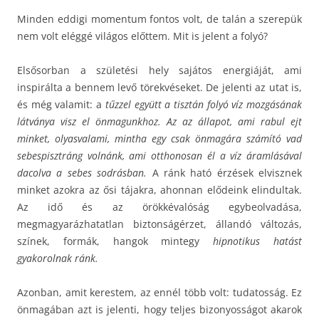
Minden eddigi momentum fontos volt, de talán a szerepük
nem volt eléggé világos előttem. Mit is jelent a folyó?
Elsősorban a születési hely sajátos energiáját, ami
inspirálta a bennem levő törekvéseket. De jelenti az utat is,
és még valamit: a
tűzzel együtt a tisztán folyó víz mozgásának
látványa visz el önmagunkhoz. Az az állapot, ami rabul ejt
minket, olyasvalami, mintha egy csak önmagára számító vad
sebespisztráng volnánk, ami otthonosan él a víz áramlásával
dacolva a sebes sodrásban.
A ránk ható érzések elvisznek
minket azokra az ősi tájakra, ahonnan elődeink elindultak.
Az idő és az örökkévalóság egybeolvadása,
megmagyarázhatatlan biztonságérzet, állandó változás,
színek, formák, hangok mintegy
hipnotikus hatást
gyakorolnak ránk.
Azonban, amit kerestem, az ennél több volt: tudatosság. Ez
önmagában azt is jelenti, hogy teljes bizonyosságot akarok