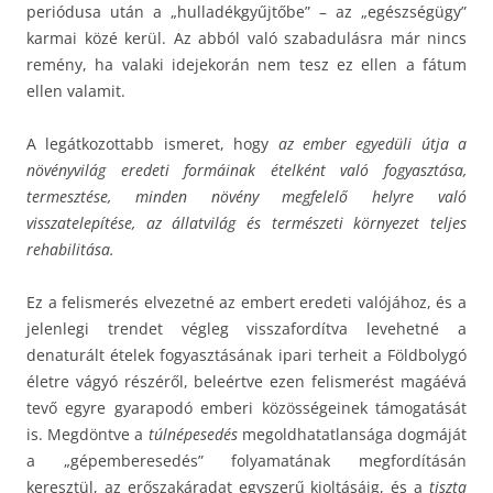
periódusa után a „hulladékgyűjtőbe” – az „egészségügy”
karmai közé kerül. Az abból való szabadulásra már nincs
remény, ha valaki idejekorán nem tesz ez ellen a fátum
ellen valamit.
A legátkozottabb ismeret, hogy
az ember egyedüli útja a
növényvilág eredeti formáinak ételként való fogyasztása,
termesztése, minden növény megfelelő helyre való
visszatelepítése, az állatvilág és természeti környezet teljes
rehabilitása.
Ez a felismerés elvezetné az embert eredeti valójához, és a
jelenlegi trendet végleg visszafordítva levehetné a
denaturált ételek fogyasztásának ipari terheit a Földbolygó
életre vágyó részéről, beleértve ezen felismerést magáévá
tevő egyre gyarapodó emberi közösségeinek támogatását
is. Megdöntve a
túlnépesedés
megoldhatatlansága dogmáját
a „gépemberesedés” folyamatának megfordításán
keresztül, az erőszakáradat egyszerű kioltásáig, és a
tiszta