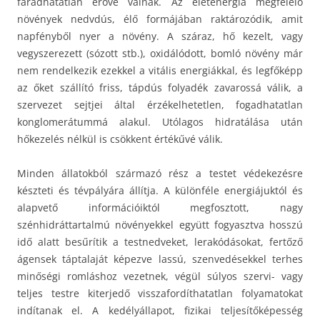
fáradhatatlan erővé válnak. Az életenergia megfelelő
növények nedvdús, élő formájában raktározódik, amit
napfényből nyer a növény. A száraz, hő kezelt, vagy
vegyszerezett (sózott stb.), oxidálódott, bomló növény már
nem rendelkezik ezekkel a vitális energiákkal, és legfőképp
az őket szállító friss, tápdús folyadék zavarossá válik, a
szervezet sejtjei által érzékelhetetlen, fogadhatatlan
konglomerátummá alakul. Utólagos hidratálása után
hőkezelés nélkül is csökkent értékűvé válik.
Minden állatokból származó rész a testet védekezésre
készteti és tévpályára állítja. A különféle energiájuktól és
alapvető információiktól megfosztott, nagy
szénhidráttartalmú növényekkel együtt fogyasztva hosszú
idő alatt besűrítik a testnedveket, lerakódásokat, fertőző
ágensek táptalaját képezve lassú, szenvedésekkel terhes
minőségi romláshoz vezetnek, végül súlyos szervi- vagy
teljes testre kiterjedő visszafordíthatatlan folyamatokat
indítanak el. A kedélyállapot, fizikai teljesítőképesség