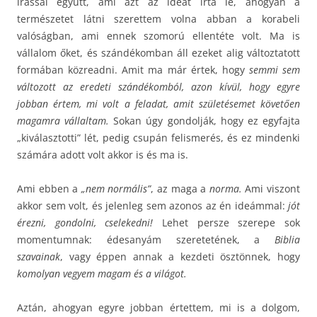
írással együtt, ami azt az ideát írta le, ahogyan a
természetet látni szerettem volna abban a korabeli
valóságban, ami ennek szomorú ellentéte volt. Ma is
vállalom őket, és szándékomban áll ezeket alig változtatott
formában közreadni. Amit ma már értek, hogy
semmi sem
változott az eredeti szándékomból, azon kívül, hogy egyre
jobban értem, mi volt a feladat, amit születésemet követően
magamra vállaltam.
Sokan úgy gondolják, hogy ez egyfajta
„kiválasztotti” lét, pedig csupán felismerés, és ez mindenki
számára adott volt akkor is és ma is.
Ami ebben a
„nem normális”
, az maga a
norma.
Ami viszont
akkor sem volt, és jelenleg sem azonos az én ideámmal:
jót
érezni, gondolni, cselekedni!
Lehet persze szerepe sok
momentumnak: édesanyám szeretetének, a
Biblia
szavainak
, vagy éppen annak a kezdeti ösztönnek, hogy
komolyan vegyem magam és a világot.
Aztán, ahogyan egyre jobban értettem, mi is a dolgom,