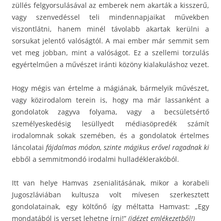
züllés felgyorsulásával az emberek nem akarták a kisszerű,
vagy szenvedéssel teli mindennapjaikat művekben
viszontlátni, hanem minél távolabb akartak kerülni a
sorsukat jelentő valóságtól. A mai ember már semmit sem
vet meg jobban, mint a valóságot. Ez a szellemi torzulás
egyértelműen a művészet iránti közöny kialakuláshoz vezet.
Hogy mégis van értelme a mágiának, bármelyik művészet,
vagy közirodalom terein is, hogy ma már lassanként a
gondolatok zagyva folyama, vagy a becsületsértő
személyeskedésig lesüllyedt médiasöpredék számít
irodalomnak sokak szemében, és a gondolatok értelmes
láncolatai
fájdalmas módon, szinte mágikus erővel ragadnak ki
ebből a semmitmondó irodalmi hulladéklerakóból.
Itt van helye Hamvas zsenialitásának, mikor a korabeli
Jugoszláviában kultusza volt mívesen szerkesztett
gondolatainak, egy költőnő így méltatta Hamvast: „Egy
mondatából is verset lehetne írni!”
(idézet emlékezetből!)