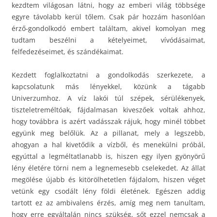
kezdtem világosan látni, hogy az emberi világ többsége
egyre távolabb kerül tőlem. Csak pár hozzám hasonlóan
érző-gondolkodó embert találtam, akivel komolyan meg
tudtam beszélni a kételyeimet, vívódásaimat,
felfedezéseimet, és szándékaimat.
Kezdett foglalkoztatni a gondolkodás szerkezete, a
kapcsolatunk más lényekkel, közünk a tágabb
Univerzumhoz. A víz lakói túl szépek, sérülékenyek,
tiszteletreméltóak, fájdalmasan kiveszőek voltak ahhoz,
hogy továbbra is azért vadásszak rájuk, hogy minél többet
együnk meg belőlük. Az a pillanat, mely a legszebb,
ahogyan a hal kivetődik a vízből, és menekülni próbál,
egyúttal a legméltatlanabb is, hiszen egy ilyen gyönyörű
lény életére törni nem a legnemesebb cselekedet. Az állat
megölése újabb és kitörölhetetlen fájdalom, hiszen véget
vetünk egy csodált lény földi életének. Egészen addig
tartott ez az ambivalens érzés, amíg meg nem tanultam,
hogy erre egyáltalán nincs szükség, sőt ezzel nemcsak a