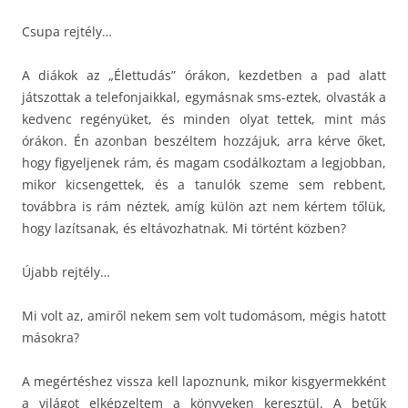
Csupa rejtély…
A diákok az „Élettudás” órákon, kezdetben a pad alatt
játszottak a telefonjaikkal, egymásnak sms-eztek, olvasták a
kedvenc regényüket, és minden olyat tettek, mint más
órákon. Én azonban beszéltem hozzájuk, arra kérve őket,
hogy figyeljenek rám, és magam csodálkoztam a legjobban,
mikor kicsengettek, és a tanulók szeme sem rebbent,
továbbra is rám néztek, amíg külön azt nem kértem tőlük,
hogy lazítsanak, és eltávozhatnak. Mi történt közben?
Újabb rejtély…
Mi volt az, amiről nekem sem volt tudomásom, mégis hatott
másokra?
A megértéshez vissza kell lapoznunk, mikor kisgyermekként
a világot elképzeltem a könyveken keresztül. A betűk