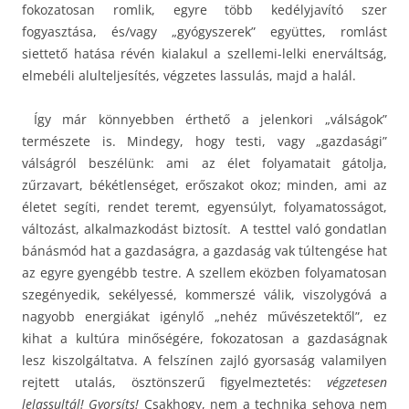
fokozatosan romlik, egyre több kedélyjavító szer
fogyasztása, és/vagy „gyógyszerek” együttes, romlást
siettető hatása révén kialakul a szellemi-lelki enerváltság,
elmebéli alulteljesítés, végzetes lassulás, majd a halál.
Így már könnyebben érthető a jelenkori „válságok”
természete is. Mindegy, hogy testi, vagy „gazdasági”
válságról beszélünk: ami az élet folyamatait gátolja,
zűrzavart, békétlenséget, erőszakot okoz; minden, ami az
életet segíti, rendet teremt, egyensúlyt, folyamatosságot,
változást, alkalmazkodást biztosít. A testtel való gondatlan
bánásmód hat a gazdaságra, a gazdaság vak túltengése hat
az egyre gyengébb testre. A szellem eközben folyamatosan
szegényedik, sekélyessé, kommerszé válik, viszolygóvá a
nagyobb energiákat igénylő „nehéz művészetektől”, ez
kihat a kultúra minőségére, fokozatosan a gazdaságnak
lesz kiszolgáltatva. A felszínen zajló gyorsaság valamilyen
rejtett utalás, ösztönszerű figyelmeztetés:
végzetesen
lelassultál! Gyorsíts!
Csakhogy, nem a technika sehova nem