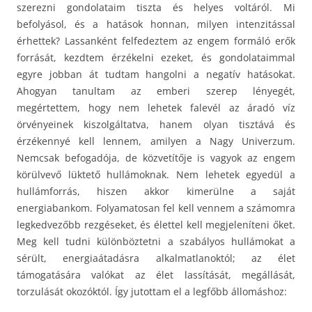
szerezni gondolataim tiszta és helyes voltáról. Mi
befolyásol, és a hatások honnan, milyen intenzitással
érhettek? Lassanként felfedeztem az engem formáló erők
forrását, kezdtem érzékelni ezeket, és gondolataimmal
egyre jobban át tudtam hangolni a negatív hatásokat.
Ahogyan tanultam az emberi szerep lényegét,
megértettem, hogy nem lehetek falevél az áradó víz
örvényeinek kiszolgáltatva, hanem olyan tisztává és
érzékennyé kell lennem, amilyen a Nagy Univerzum.
Nemcsak befogadója, de közvetítője is vagyok az engem
körülvevő lüktető hullámoknak. Nem lehetek egyedül a
hullámforrás, hiszen akkor kimerülne a saját
energiabankom. Folyamatosan fel kell vennem a számomra
legkedvezőbb rezgéseket, és élettel kell megjeleníteni őket.
Meg kell tudni különböztetni a szabályos hullámokat a
sérült, energiaátadásra alkalmatlanoktól; az élet
támogatására valókat az élet lassítását, megállását,
torzulását okozóktól. Így jutottam el a legfőbb állomáshoz: