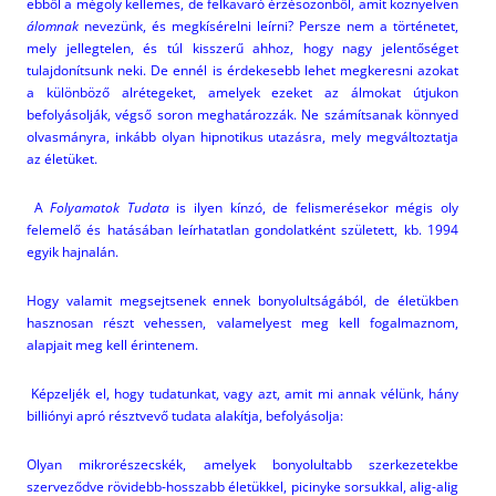
ebből a mégoly kellemes, de felkavaró érzésözönből, amit köznyelven
álomnak
nevezünk, és megkísérelni leírni? Persze nem a történetet,
mely jellegtelen, és túl kisszerű ahhoz, hogy nagy jelentőséget
tulajdonítsunk neki. De ennél is érdekesebb lehet megkeresni azokat
a különböző alrétegeket, amelyek ezeket az álmokat útjukon
befolyásolják, végső soron meghatározzák. Ne számítsanak könnyed
olvasmányra, inkább olyan hipnotikus utazásra, mely megváltoztatja
az életüket.
A
Folyamatok Tudata
is ilyen kínzó, de felismerésekor mégis oly
felemelő és hatásában leírhatatlan gondolatként született, kb. 1994
egyik hajnalán.
Hogy valamit megsejtsenek ennek bonyolultságából, de életükben
hasznosan részt vehessen, valamelyest meg kell fogalmaznom,
alapjait meg kell érintenem.
Képzeljék el, hogy tudatunkat, vagy azt, amit mi annak vélünk, hány
billiónyi apró résztvevő tudata alakítja, befolyásolja:
Olyan mikrorészecskék, amelyek bonyolultabb szerkezetekbe
szerveződve rövidebb-hosszabb életükkel, picinyke sorsukkal, alig-alig