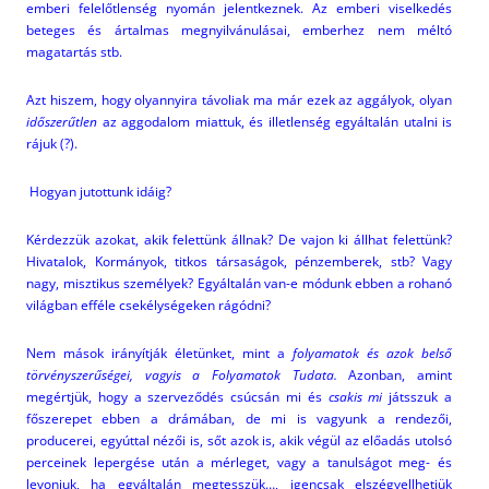
emberi felelőtlenség nyomán jelentkeznek. Az emberi viselkedés
beteges és ártalmas megnyilvánulásai, emberhez nem méltó
magatartás stb.
Azt hiszem, hogy olyannyira távoliak ma már ezek az aggályok, olyan
időszerűtlen
az aggodalom miattuk, és illetlenség egyáltalán utalni is
rájuk (?).
Hogyan jutottunk idáig?
Kérdezzük azokat, akik felettünk állnak? De vajon ki állhat felettünk?
Hivatalok, Kormányok, titkos társaságok, pénzemberek, stb? Vagy
nagy, misztikus személyek? Egyáltalán van-e módunk ebben a rohanó
világban efféle csekélységeken rágódni?
Nem mások irányítják életünket, mint a
folyamatok és azok belső
törvényszerűségei, vagyis a Folyamatok Tudata.
Azonban, amint
megértjük, hogy a szerveződés csúcsán mi és
csakis mi
játsszuk a
főszerepet ebben a drámában, de mi is vagyunk a rendezői,
producerei, egyúttal nézői is, sőt azok is, akik végül az előadás utolsó
perceinek lepergése után a mérleget, vagy a tanulságot meg- és
levonjuk, ha egyáltalán megtesszük…, igencsak elszégyellhetjük