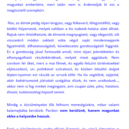
magunkat emberként, mert talán nem is érdemeljük ki ezt a
megtisztelő szerepkört.
Nos, az álmok pedig olyan langyos, vagy felkavaró, lélegzetállító, vagy
bódító folyamatok, melyek valóban a kis tudatok hatása alatt állnak.
Rajtuk nem őrködhetünk, de álmaink megnyugtató, vagy idegesítő, sőt
visszatérő módon zaklató volta végül saját mindennapjaink
figyelmétől, állhatatosságától, következetes gondosságától függnek.
Ez a gondosság jóval fontosabb annál, mint olyan jelentéktelen és
elhanyagolható részletkérdések, melyek miatt aggódunk. Nem
sorolom fel őket, mert a mai filmek, és egyéb felszíni történésekkel
eljátszadozó, un.
politikával
szórakozó, és közben lebutító
dolgok
lépten-nyomon ezt rázzák az orrunk előtt. Ha kis segítőink,
sejtjeink,
akár baktériumaink
jóérzését
szolgálva élünk, és nem
uralkodunk
…,
akkor nem is fog minket megingatni, ami csupán
üzlet, pénz, hatalom,
élvezet, tudatvesztésig hajszolt semmi.
Mindig a
körülményeket
illik felhozni mentségünkre, mikor valami
kalamajkába kerülünk. Pardon:
nem kerülünk, hanem magunkat
ebbe a helyzetbe hozzuk.
Ezek a körülmények pedig tőlünk függnek, és végül álmainkat is