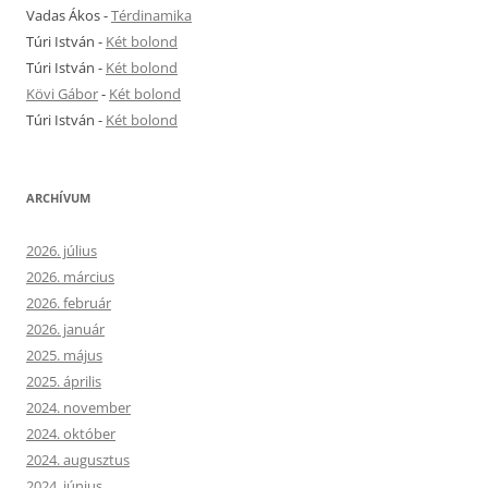
Vadas Ákos
-
Térdinamika
Túri István
-
Két bolond
Túri István
-
Két bolond
Kövi Gábor
-
Két bolond
Túri István
-
Két bolond
ARCHÍVUM
2026. július
2026. március
2026. február
2026. január
2025. május
2025. április
2024. november
2024. október
2024. augusztus
2024. június