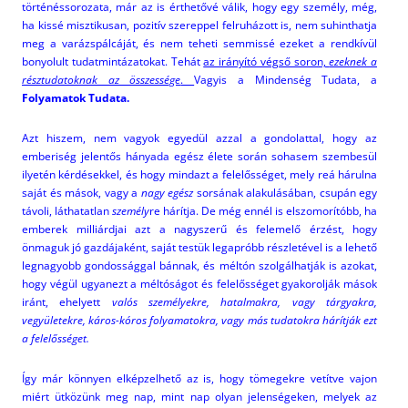
történéssorozata, már az is érthetővé válik, hogy egy személy, még,
ha kissé misztikusan, pozitív szereppel felruházott is, nem suhinthatja
meg a varázspálcáját, és nem teheti semmissé ezeket a rendkívül
bonyolult tudatmintázatokat. Tehát
az irányító végső soron,
ezeknek a
résztudatoknak az összessége
.
Vagyis a Mindenség Tudata, a
Folyamatok Tudata.
Azt hiszem, nem vagyok egyedül azzal a gondolattal, hogy az
emberiség jelentős hányada egész élete során sohasem szembesül
ilyetén kérdésekkel, és hogy mindazt a felelősséget, mely reá hárulna
saját és mások, vagy a
nagy egész
sorsának alakulásában, csupán egy
távoli, láthatatlan
személy
re hárítja. De még ennél is elszomorítóbb, ha
emberek milliárdjai azt a nagyszerű és felemelő érzést, hogy
önmaguk jó gazdájaként, saját testük legapróbb részletével is a lehető
legnagyobb gondossággal bánnak, és méltón szolgálhatják is azokat,
hogy végül ugyanezt a méltóságot és felelősséget gyakorolják mások
iránt, ehelyett
valós személyekre, hatalmakra, vagy tárgyakra,
vegyületekre, káros-kóros folyamatokra, vagy más tudatokra hárítják ezt
a felelősséget.
Így már könnyen elképzelhető az is, hogy tömegekre vetítve vajon
miért ütközünk meg nap, mint nap olyan jelenségeken, melyek az