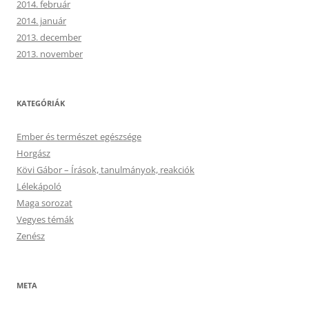
2014. február
2014. január
2013. december
2013. november
KATEGÓRIÁK
Ember és természet egészsége
Horgász
Kövi Gábor – Írások, tanulmányok, reakciók
Lélekápoló
Maga sorozat
Vegyes témák
Zenész
META