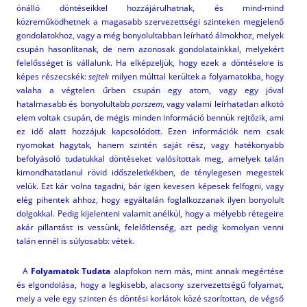
önálló döntéseikkel hozzájárulhatnak, és mind-mind
közreműködhetnek a magasabb szervezettségi szinteken megjelenő
gondolatokhoz, vagy a még bonyolultabban leírható álmokhoz, melyek
csupán hasonlítanak, de nem azonosak gondolatainkkal, melyekért
felelősséget is vállalunk. Ha elképzeljük, hogy ezek a döntésekre is
képes részecskék:
sejtek
milyen múlttal kerültek a folyamatokba, hogy
valaha a végtelen űrben csupán egy atom, vagy egy jóval
hatalmasabb és bonyolultabb
porszem
, vagy valami leírhatatlan alkotó
elem voltak csupán, de mégis minden információ bennük rejtőzik, ami
ez idő alatt hozzájuk kapcsolódott. Ezen információk nem csak
nyomokat hagytak, hanem szintén saját rész, vagy hatékonyabb
befolyásoló tudatukkal döntéseket valósítottak meg, amelyek talán
kimondhatatlanul rövid időszeletkékben, de ténylegesen megestek
velük. Ezt kár volna tagadni, bár igen kevesen képesek felfogni, vagy
elég pihentek ahhoz, hogy egyáltalán foglalkozzanak ilyen bonyolult
dolgokkal. Pedig kijelenteni valamit anélkül, hogy a mélyebb rétegeire
akár pillantást is vessünk, felelőtlenség, azt pedig komolyan venni
talán ennél is súlyosabb: vétek.
A
Folyamatok Tudata
alapfokon nem más, mint annak megértése
és elgondolása, hogy a legkisebb, alacsony szervezettségű folyamat,
mely a vele egy szinten és döntési korlátok közé szorítottan, de végső