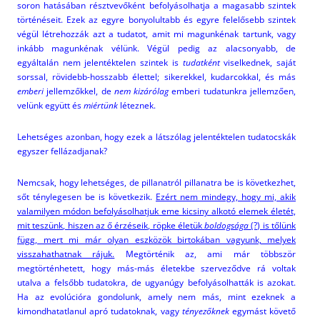
soron hatásában résztvevőként befolyásolhatja a magasabb szintek
történéseit. Ezek az egyre bonyolultabb és egyre felelősebb szintek
végül létrehozzák azt a tudatot, amit mi magunkénak tartunk, vagy
inkább magunkénak vélünk. Végül pedig az alacsonyabb, de
egyáltalán nem jelentéktelen szintek is
tudatként
viselkednek, saját
sorssal, rövidebb-hosszabb élettel; sikerekkel, kudarcokkal, és más
emberi
jellemzőkkel, de
nem kizárólag
emberi tudatunkra jellemzően,
velünk együtt és
miértünk
léteznek.
Lehetséges azonban, hogy ezek a látszólag jelentéktelen tudatocskák
egyszer fellázadjanak?
Nemcsak, hogy lehetséges, de pillanatról pillanatra be is következhet,
sőt ténylegesen be is következik.
Ezért nem mindegy, hogy mi, akik
valamilyen módon befolyásolhatjuk eme kicsiny alkotó elemek életét,
mit teszünk, hiszen az ő érzéseik, röpke életük
boldogsága
(?) is tőlünk
függ, mert mi már olyan eszközök birtokában vagyunk, melyek
visszahathatnak rájuk.
Megtörténik az, ami már többször
megtörténhetett, hogy más-más életekbe szerveződve rá voltak
utalva a felsőbb tudatokra, de ugyanúgy befolyásolhatták is azokat.
Ha az evolúcióra gondolunk, amely nem más, mint ezeknek a
kimondhatatlanul apró tudatoknak, vagy
tényezőknek
egymást követő