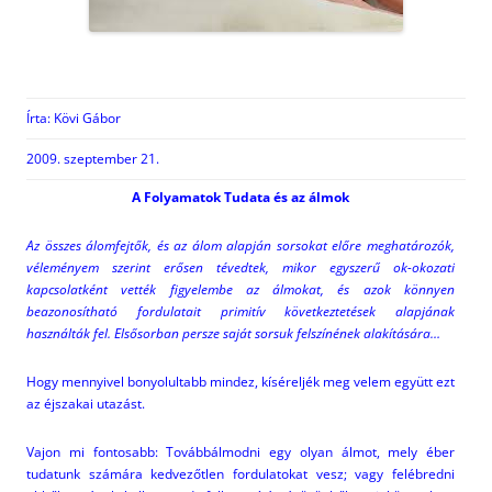
Írta: Kövi Gábor
2009. szeptember 21.
A Folyamatok Tudata és az álmok
Az összes álomfejtők, és az álom alapján sorsokat előre meghatározók,
véleményem szerint erősen tévedtek, mikor egyszerű ok-okozati
kapcsolatként vették figyelembe az álmokat, és azok könnyen
beazonosítható fordulatait primitív következtetések alapjának
használták fel. Elsősorban persze saját sorsuk felszínének alakítására…
Hogy mennyivel bonyolultabb mindez, kíséreljék meg velem együtt ezt
az éjszakai utazást.
Vajon mi fontosabb: Továbbálmodni egy olyan álmot, mely éber
tudatunk számára kedvezőtlen fordulatokat vesz; vagy felébredni