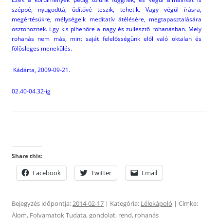
széppé, nyugodttá, üdítővé teszik, tehetik. Vagy végül írásra,
megértésükre, mélységeik meditatív átélésére, megtapasztalására
ösztönöznek. Egy kis pihenőre a nagy és züllesztő rohanásban. Mely
rohanás nem más, mint saját felelősségünk elől való oktalan és
fölösleges menekülés.
Kádárta, 2009-09-21.
02.40-04.32-ig
Share this:
Facebook
Twitter
Email
Bejegyzés időpontja:
2014-02-17
| Kategória:
Lélekápoló
| Címke:
Álom
,
Folyamatok Tudata
,
gondolat
,
rend
,
rohanás