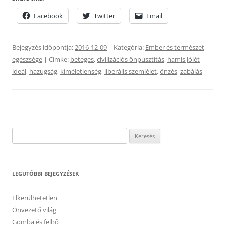
Facebook
Twitter
Email
Bejegyzés időpontja:
2016-12-09
| Kategória:
Ember és természet
egészsége
| Címke:
beteges
,
civilizációs önpusztítás
,
hamis jólét
ideál
,
hazugság
,
kíméletlenség
,
liberális szemlélet
,
önzés
,
zabálás
Keresés:
LEGUTÓBBI BEJEGYZÉSEK
Elkerülhetetlen
Önvezető világ
Gomba és felhő