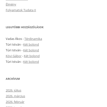
Élmény
Folyamatok Tudata II
LEGUTÓBBI HOZZÁSZÓLÁSOK
Vadas Ákos
-
Térdinamika
Túri István
-
Két bolond
Túri István
-
Két bolond
Kövi Gábor
-
Két bolond
Túri István
-
Két bolond
ARCHÍVUM
2026. július
2026. március
2026. február