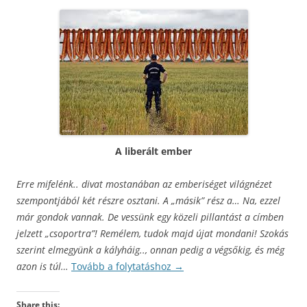
A liberált ember
Erre mifelénk.. divat mostanában az emberiséget világnézet
szempontjából két részre osztani. A „másik” rész a… Na, ezzel
már gondok vannak. De vessünk egy közeli pillantást a címben
jelzett „csoportra”! Remélem, tudok majd újat mondani! Szokás
szerint elmegyünk a kályháig.., onnan pedig a végsőkig, és még
azon is túl…
Tovább a folytatáshoz
→
Share this: