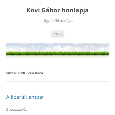
Kilépés
a
Kövi Gábor honlapja
tartalomba
… Egy túlélő naplója …
Menü
CÍMKE:
HAMIS JÓLÉT IDEÁL
A liberált ember
3 hozzászólás