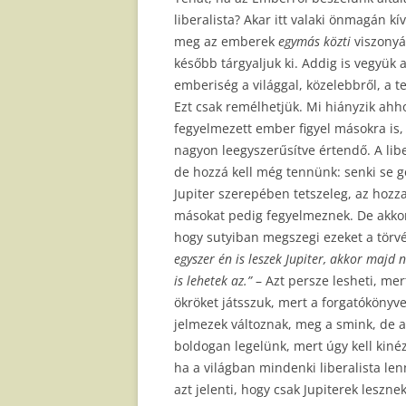
liberalista? Akar itt valaki önmagán kí
meg az emberek
egymás közti
viszonyá
később tárgyaljuk ki. Addig is vegyük
emberiség a világgal, közelebbről, a 
Ezt csak remélhetjük. Mi hiányzik a
fegyelmezett ember figyel másokra is, 
nagyon leegyszerűsítve értendő. A lib
de hozzá kell még tennünk: senki se 
Jupiter szerepében tetszeleg, az hozz
másokat pedig fegyelmeznek. De akkor i
hogy sutyiban megszegi ezeket a törvé
egyszer én is leszek Jupiter, akkor majd
is lehetek az.”
– Azt persze lesheti, mer
ökröket játsszuk, mert a forgatókönyvet
jelmezek változnak, meg a smink, de a
boldogan legelünk, mert úgy kell kin
ha a világban mindenki liberalista le
azt jelenti, hogy csak Jupiterek leszn