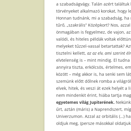
a szabadságvágy. Talán azért találtuk
törvényeket alkalmazó korokat, hogy l
Honnan tudnánk, mi a szabadság, ha n
tűrő, „szakrális” Középkort? Nos, azza
önmagában is fegyelmez, de vajon, az a
valódi, és hiteles példák voltak előtt
melyeket tűzzel-vassal betartattak? A
tisztelni kellett,
az az elv, ami szerint éln
elvtelenség is – mint mindig. El tudn
annyira tiszta, erkölcsös, értelmes, 
között – még akkor is, ha senki sem lá
szemünk előtt dőlnek romba a világról
elvek, hitek, és veszi át ezek helyét a
nem mindenkit érint, hiába tartja ma
egyetemes világ Jupiterének.
Nekünk s
űrt, aztán (máris) a Naprendszert, mí
Univerzumon. Azzal az orbitális (…) h
oldjuk meg, (persze másokkal oldatjuk