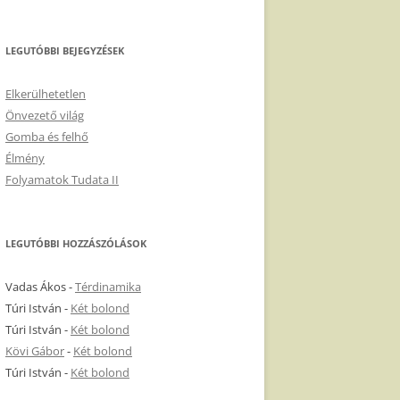
LEGUTÓBBI BEJEGYZÉSEK
Elkerülhetetlen
Önvezető világ
Gomba és felhő
Élmény
Folyamatok Tudata II
LEGUTÓBBI HOZZÁSZÓLÁSOK
Vadas Ákos
-
Térdinamika
Túri István
-
Két bolond
Túri István
-
Két bolond
Kövi Gábor
-
Két bolond
Túri István
-
Két bolond