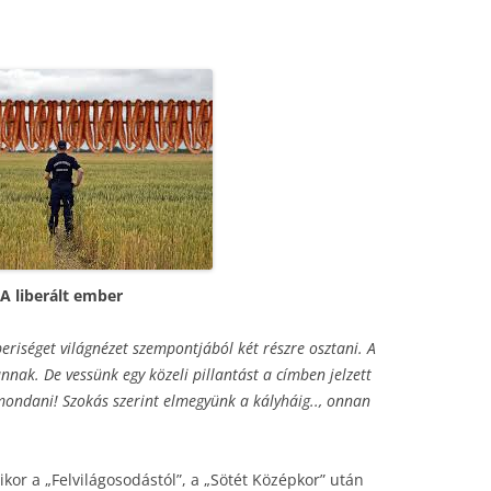
A liberált ember
riséget világnézet szempontjából két részre osztani. A
nak. De vessünk egy közeli pillantást a címben jelzett
ondani! Szokás szerint elmegyünk a kályháig.., onnan
ikor a „Felvilágosodástól”, a „Sötét Középkor” után