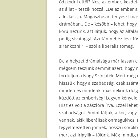
ódzkodni ettől? Nos, az ember, kezdetek
az állat – teszik hozzá. „De az ember
a leckét. Ja. Magasztosan tenyészt más
drámában.. De – később – lehet, hogy 
körülnézünk, azt látjuk, hogy az általá
pedig sivataggá. Azután nehéz lesz fü
siránkozni!” – szól a liberális tömeg.
De a helyzet drámaisága már lassan el
mégsem teszünk semmit azért, hogy n
forduljon a Nagy Színjáték. Mert még 
hisszük, hogy a szabadság, csak számu
minden és mindenki más nekünk dolgo
küzdött az emberiség! Legyen kényelem
Hisz ez volt a zászlóra írva. Ezzel lehe
szabadságot. Amint látjuk, a kor, vagy
vannak, akik liberálisak önmagukhoz,
fegyelmezetten jönnek, hosszú sorokb
mert azt irigylik – tőlünk. Még mindi