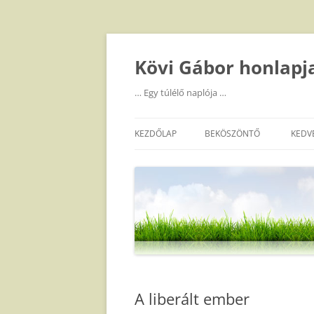
Kilépés
a
tartalomba
Kövi Gábor honlapj
… Egy túlélő naplója …
KEZDŐLAP
BEKÖSZÖNTŐ
KEDV
A liberált ember