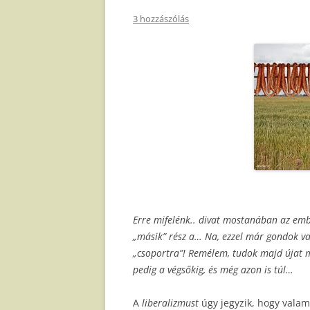
3 hozzászólás
Erre mifelénk.. divat mostanában az embe
„másik” rész a… Na, ezzel már gondok van
„csoportra”! Remélem, tudok majd újat m
pedig a végsőkig, és még azon is túl…
A
liberalizmust
úgy jegyzik, hogy valam