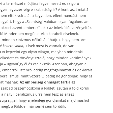
 ki a természet módjára fegyelmezett és szigorú
egyen egyszer végre szabadság is? A kontraszt miatt?
em éltük volna át a kegyetlen, ellentmondást nem
l együtt, hogy a „Szentség” valóban olyan fogalom, ami
kkori „szent emberek”, akik az inkvizíciót vezényelték,
ünk? Mindenben megfeleltek a korabeli elveknek,
zt minden cinizmus nélkül állíthatjuk, hogy nem. Amit
i kellett (volna).
Elvek most is vannak, de van
a Ön képzelni egy olyan világot, melyben mindenki
emelkedett és törvénytisztelő, hogy minden körülmények
tja – ugyanúgy él és cselekszik? Azonban, ahogyan a
, emberről, Istenről eddig megfogalmazott és deklarált
 liberalizmus, mint vezérelv, pedig ne gondolják, hogy ez
gát másnak.
Az emberiség önmagát tartja az
zabad összemocskolni a Földet, azután a föld körüli
g a nagy liberalizmus úrrá nem lesz az egész
azugsággal, hogy a jelenlegi gondjainkat majd máshol
 meg), a Földdel már senki sem törődik.