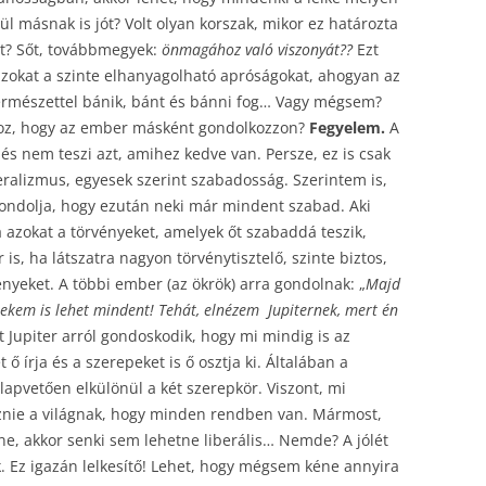
vül másnak is jót? Volt olyan korszak, mikor ez határozta
t? Sőt, továbbmegyek:
önmagához való viszonyát??
Ezt
 azokat a szinte elhanyagolható apróságokat, ahogyan az
természettel bánik, bánt és bánni fog… Vagy mégsem?
hhoz, hogy az ember másként gondolkozzon?
Fegyelem.
A
és nem teszi azt, amihez kedve van. Persze, ez is csak
eralizmus, egyesek szerint szabadosság. Szerintem is,
gondolja, hogy ezután neki már mindent szabad. Aki
a azokat a törvényeket, amelyek őt szabaddá teszik,
s, ha látszatra nagyon törvénytisztelő, szinte biztos,
nyeket. A többi ember (az ökrök) arra gondolnak: „
Majd
 nekem is lehet mindent! Tehát, elnézem Jupiternek, mert én
t Jupiter arról gondoskodik, hogy mi mindig is az
 ő írja és a szerepeket is ő osztja ki. Általában a
lapvetően elkülönül a két szerepkör. Viszont, mi
éznie a világnak, hogy minden rendben van. Mármost,
nne, akkor senki sem lehetne liberális… Nemde? A jólét
ek. Ez igazán lelkesítő! Lehet, hogy mégsem kéne annyira