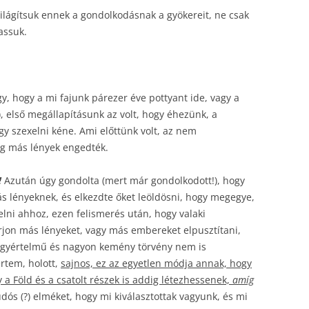
világítsuk ennek a gondolkodásnak a gyökereit, ne csak
assuk.
, hogy a mi fajunk párezer éve pottyant ide, vagy a
á), első megállapításunk az volt, hogy éhezünk, a
y szexelni kéne. Ami előttünk volt, az nem
íg más lények engedték.
!
Azután úgy gondolta (mert már gondolkodott!), hogy
ás lényeknek, és elkezdte őket leöldösni, hogy megegye,
telni ahhoz, ezen felismerés után, hogy valaki
rjon más lényeket, vagy más embereket elpusztítani,
 egyértelmű és nagyon kemény törvény nem is
rtem, holott,
sajnos, ez az egyetlen módja annak, hogy
a Föld és a csatolt részek is addig létezhessenek,
amíg
tudós (?) elméket, hogy mi kiválasztottak vagyunk, és mi