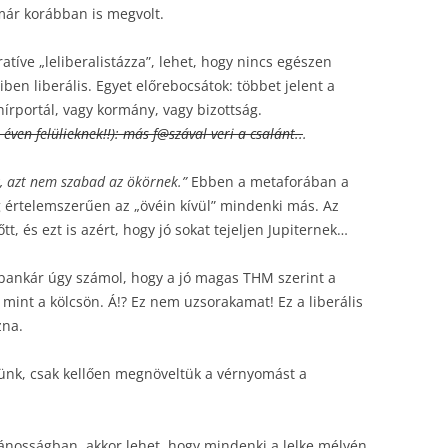
már korábban is megvolt.
tíve „leliberalistázza”, lehet, hogy nincs egészen
ben liberális. Egyet előrebocsátok: többet jelent a
hírportál, vagy kormány, vagy bizottság.
 éven felülieknek!!): más f@szával veri a csalánt..
.
, azt nem szabad az ökörnek.”
Ebben a metaforában a
eg értelemszerűen az „övéin kívül” mindenki más. Az
tt, és ezt is azért, hogy jó sokat tejeljen Jupiternek…
 bankár úgy számol, hogy a jó magas THM szerint a
 mint a kölcsön. Á!? Ez nem uzsorakamat! Ez a liberális
zna.
nk, csak kellően megnöveltük a vérnyomást a
lánosságban, akkor lehet, hogy mindenki a lelke mélyén