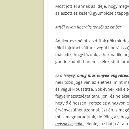
Most jött el annak az ideje, hogy meg
az aszott és keserű gyümölcseit tapog
Mitől olyan liberális (önző) az ember?
Amikor eszmélni kezdtünk (tök mindegy
földi fajokból váltunk végül liberáliss
második, hogy fázunk, a harmadik, hog
gondolkodott, hanem cselekedett, am
Ez a lényeg:
amíg más lények engedték
neki több joga van az élethez, mint m
és végül kipusztítsa. Sok évnek kell el
fegyelmezettséget tanuljon, és ne aka
hogy ő élhessen. Persze ez a nagyon
érvényesülhet azonnal. Ezt én is megé
mi is megmaradjunk, de főleg az, hogy 
mások engedik.
Jelenleg az hatja át a 