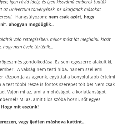
lyen, igen rövid ideig, és igen kisszámú emberek tudták
kat az Univerzum törvényének, ne akarjanak másokat
eresni.
Hangsúlyozom:
nem csak azért, hogy
zni”, ahogyan megdöglik..
láltól való rettegésében, mikor mást lát meghalni, kicsit
k, hogy nem ővele történik…
, rögeszmés gondolkodása. Ez sem egyszerre alakult ki,
 ember. A vakság nem testi hiba, hanem szellemi
er központja az agyunk, egyúttal a bonyolultabb értelmi
 a test többi része is fontos szerepet tölt be! Nem csak
d. Vajon mi az, ami a mohóságot, a korlátlanságot,
embernél? Mi az, amit tilos szóba hozni, sőt egyes
?
Hogy mit eszünk!
szerezzen, vagy ijedten máshova kattint…