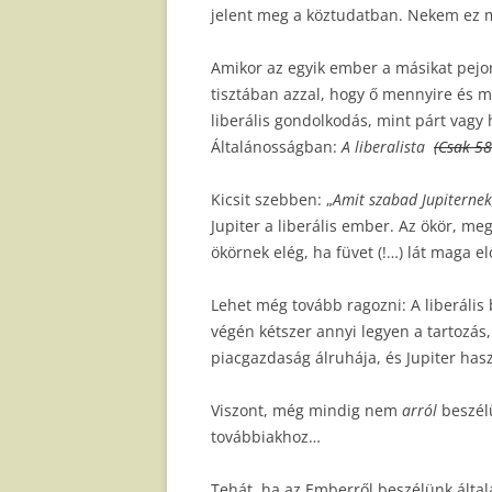
jelent meg a köztudatban. Nekem ez 
Amikor az egyik ember a másikat pejora
tisztában azzal, hogy ő mennyire és mi
liberális gondolkodás, mint párt vagy 
Általánosságban:
A liberalista
(Csak 58
Kicsit szebben: „
Amit szabad Jupiternek
Jupiter a liberális ember. Az ökör, m
ökörnek elég, ha füvet (!…) lát maga elő
Lehet még tovább ragozni: A liberális
végén kétszer annyi legyen a tartozás,
piacgazdaság álruhája, és Jupiter has
Viszont, még mindig nem
arról
beszélü
továbbiakhoz…
Tehát, ha az Emberről beszélünk álta