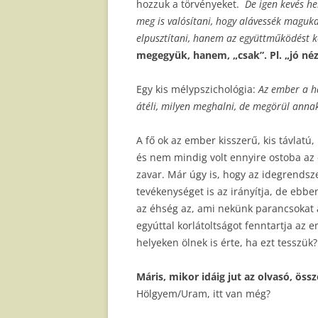
hozzuk a törvényeket.
De igen kevés he
meg is valósítani, hogy alávessék magu
elpusztítani, hanem az együttműködést k
megegyük, hanem, „csak”. Pl. „jó né
Egy kis mélypszichológia:
Az ember a ha
átéli, milyen meghalni, de megörül anna
A fő ok az ember kisszerű, kis távlatú
és nem mindig volt ennyire ostoba az
zavar. Már úgy is, hogy az idegrendsz
tevékenységet is az irányítja, de ebben
az éhség az, ami nekünk parancsokat a
egyúttal korlátoltságot fenntartja az 
helyeken ölnek is érte, ha ezt tesszük
Máris, mikor idáig jut az olvasó, ös
Hölgyem/Uram, itt van még?