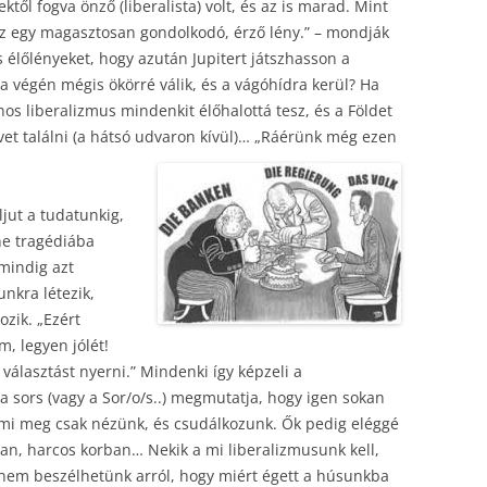
től fogva önző (liberalista) volt, és az is marad. Mint
 az egy magasztosan gondolkodó, érző lény.” – mondják
 élőlényeket, hogy azután Jupitert játszhasson a
a végén mégis ökörré válik, és a vágóhídra kerül? Ha
nos liberalizmus mindenkit élőhalottá tesz, és a Földet
vet találni (a hátsó udvaron kívül)… „Ráérünk még ezen
jut a tudatunkig,
e tragédiába
mindig azt
nkra létezik,
zik. „Ezért
, legyen jólét!
t választást nyerni.” Mindenki így képzeli a
 a sors (vagy a Sor/o/s..) megmutatja, hogy igen sokan
 mi meg csak nézünk, és csudálkozunk. Ők pedig eléggé
an, harcos korban… Nekik a mi liberalizmusunk kell,
g nem beszélhetünk arról, hogy miért égett a húsunkba