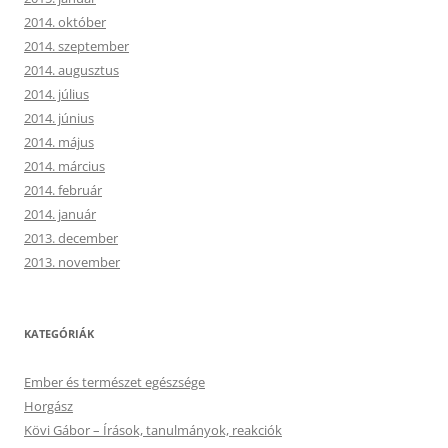
2014. október
2014. szeptember
2014. augusztus
2014. július
2014. június
2014. május
2014. március
2014. február
2014. január
2013. december
2013. november
KATEGÓRIÁK
Ember és természet egészsége
Horgász
Kövi Gábor – Írások, tanulmányok, reakciók