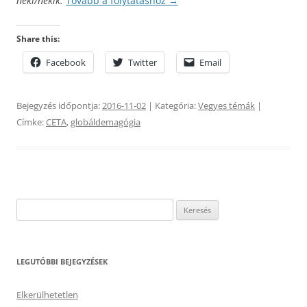
neki/nekik.
Tovább a folytatáshoz
→
Share this:
Facebook
Twitter
Email
Bejegyzés időpontja:
2016-11-02
| Kategória:
Vegyes témák
|
Címke:
CETA
,
globáldemagógia
Keresés:
LEGUTÓBBI BEJEGYZÉSEK
Elkerülhetetlen