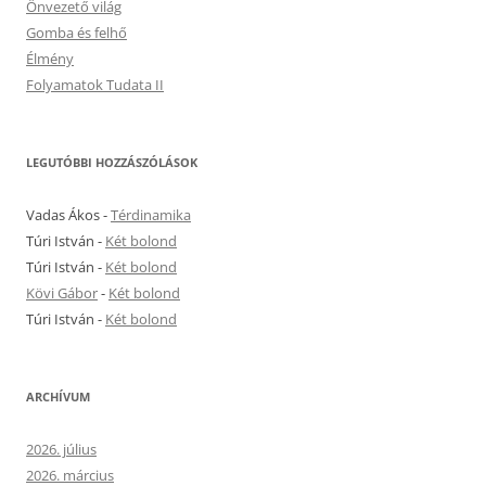
Önvezető világ
Gomba és felhő
Élmény
Folyamatok Tudata II
LEGUTÓBBI HOZZÁSZÓLÁSOK
Vadas Ákos
-
Térdinamika
Túri István
-
Két bolond
Túri István
-
Két bolond
Kövi Gábor
-
Két bolond
Túri István
-
Két bolond
ARCHÍVUM
2026. július
2026. március