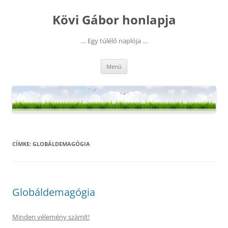
Kilépés
a
Kövi Gábor honlapja
tartalomba
… Egy túlélő naplója …
Menü
CÍMKE:
GLOBÁLDEMAGÓGIA
Globáldemagógia
Minden vélemény számít!