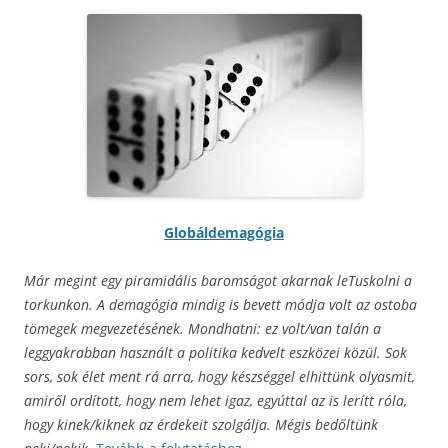
Globáldemagógia
Már megint egy piramidális baromságot akarnak leTuskolni a
torkunkon. A demagógia mindig is bevett módja volt az ostoba
tömegek megvezetésének. Mondhatni: ez volt/van talán a
leggyakrabban használt a politika kedvelt eszközei közül. Sok
sors, sok élet ment rá arra, hogy készséggel elhittünk olyasmit,
amiről ordított, hogy nem lehet igaz, egyúttal az is lerítt róla,
hogy kinek/kiknek az érdekeit szolgálja. Mégis bedőltünk