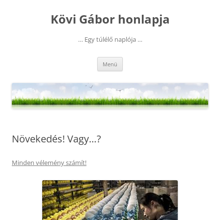
Kilépés
a
Kövi Gábor honlapja
tartalomba
… Egy túlélő naplója …
Menü
Növekedés! Vagy…?
Minden vélemény számít!