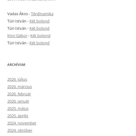
Vadas Ákos
-
Térdinamika
Túri István
-
Két bolond
Túri István
-
Két bolond
Kövi Gábor
-
Két bolond
Túri István
-
Két bolond
ARCHÍVUM
2026. július
2026. március
2026. február
2026. január
2025. május
2025. április
2024. november
2024. október