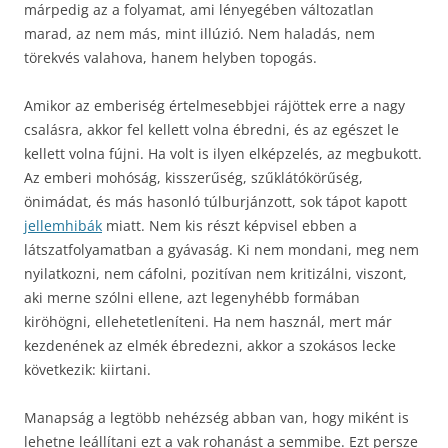
márpedig az a folyamat, ami lényegében változatlan
marad, az nem más, mint illúzió. Nem haladás, nem
törekvés valahova, hanem helyben topogás.
Amikor az emberiség értelmesebbjei rájöttek erre a nagy
csalásra, akkor fel kellett volna ébredni, és az egészet le
kellett volna fújni. Ha volt is ilyen elképzelés, az megbukott.
Az emberi mohóság, kisszerűség, szűklátókörűség,
önimádat, és más hasonló túlburjánzott, sok tápot kapott
jellemhibák
miatt. Nem kis részt képvisel ebben a
látszatfolyamatban a gyávaság. Ki nem mondani, meg nem
nyilatkozni, nem cáfolni, pozitívan nem kritizálni, viszont,
aki merne szólni ellene, azt legenyhébb formában
kiröhögni, ellehetetleníteni. Ha nem használ, mert már
kezdenének az elmék ébredezni, akkor a szokásos lecke
következik: kiirtani.
Manapság a legtöbb nehézség abban van, hogy miként is
lehetne leállítani ezt a vak rohanást a semmibe. Ezt persze