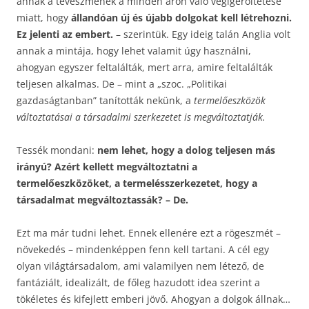
annak a téveszmének a minden áron való végigerőltetése
miatt, hogy
állandóan új és újabb dolgokat kell létrehozni.
Ez jelenti az embert.
– szerintük. Egy ideig talán Anglia volt
annak a mintája, hogy lehet valamit úgy használni,
ahogyan egyszer feltalálták, mert arra, amire feltalálták
teljesen alkalmas. De – mint a „szoc. „Politikai
gazdaságtanban” tanították nekünk, a
termelőeszközök
változtatásai a társadalmi szerkezetet is megváltoztatják.
Tessék mondani:
nem lehet, hogy a dolog teljesen más
irányú? Azért kellett megváltoztatni a
termelőeszközöket, a termelésszerkezetet, hogy a
társadalmat megváltoztassák? – De.
Ezt ma már tudni lehet. Ennek ellenére ezt a rögeszmét –
növekedés – mindenképpen fenn kell tartani. A cél egy
olyan világtársadalom, ami valamilyen nem létező, de
fantáziált, idealizált, de főleg hazudott idea szerint a
tökéletes és kifejlett emberi jövő. Ahogyan a dolgok állnak…