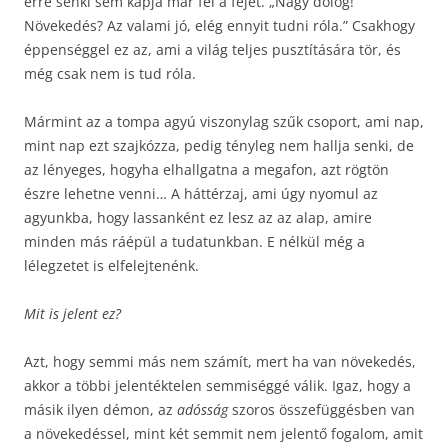
erre senki sem kapja már fel a fejét. „Nagy dolog!
Növekedés? Az valami jó, elég ennyit tudni róla.” Csakhogy
éppenséggel ez az, ami a világ teljes pusztítására tör, és
még csak nem is tud róla.
Mármint az a tompa agyú viszonylag szűk csoport, ami nap,
mint nap ezt szajkózza, pedig tényleg nem hallja senki, de
az lényeges, hogyha elhallgatna a megafon, azt rögtön
észre lehetne venni… A háttérzaj, ami úgy nyomul az
agyunkba, hogy lassanként ez lesz az az alap, amire
minden más ráépül a tudatunkban. E nélkül még a
lélegzetet is elfelejtenénk.
Mit is jelent ez?
Azt, hogy semmi más nem számít, mert ha van növekedés,
akkor a többi jelentéktelen semmiséggé válik. Igaz, hogy a
másik ilyen démon, az
adósság
szoros összefüggésben van
a növekedéssel, mint két semmit nem jelentő fogalom, amit