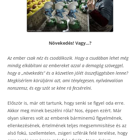
Növekedés! Vagy…?
Az ember csak néz és csodálkozik. Hogy a csudában lehet még
mindig elkábítani az embereket azzal a demagóg szöveggel,
hogy a „növekedés” és a közvetlen jólét összefüggésben lenne?
Megkísérlem körüljárni azt, ami ténylegesen, nyilvánvalóan
nonszensz, és egy szót se kéne rá fecsérelni.
Először is, már ott tartunk, hogy senki se figyel oda erre.
Akkor meg minek beszélni róla? Nos, éppen ezért. Már
olyan sikeres volt az emberek bárminemű figyelmének,
ellenkezésének, értelmének teljes megsemmisítése és az
alsó fokú, szellemtelen, zsigeri szférák felé terelése, hogy