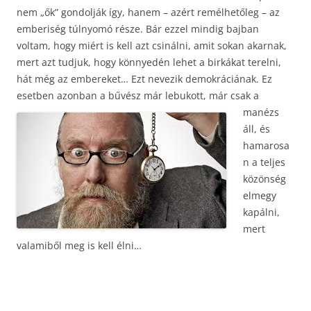
nem „ők” gondolják így, hanem – azért remélhetőleg – az
emberiség túlnyomó része. Bár ezzel mindig bajban
voltam, hogy miért is kell azt csinálni, amit sokan akarnak,
mert azt tudjuk, hogy könnyedén lehet a birkákat terelni,
hát még az embereket… Ezt nevezik demokráciának. Ez
esetben azonban a bűvész már lebukott,
már csak a
manézs
áll, és
hamarosa
n a teljes
közönség
elmegy
kapálni,
mert
valamiből meg is kell élni…