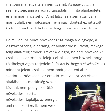
világban már egyáltalán nem számít. Az
individuum
, a
személyiség, ami a nyugati társadalmi minta alapképlete,
és ami már nincs sehol. Amit látsz, az a sematizmus, a
manipulált, nem valóságos, nem igazi döntéshez juttatott
kretén. Ennek be lehet adni, hogy a növekedés az Isten.
De mi van, ha nincs növekedés? Az maga a világvége, a
visszaképződés, a barlang, az állatbőrbe bújtatott, makogó
félig állat-félig ember? Ez vár a világra, ha nem növekedik?
Csak azt az apróságot felejtik el, akik ebben hisznek, hogy a
Földbolygó véges terjedelmű, és azt is, hogy a
növekedés
sok
mindent jelent, csak azt nem, amit jelenteni akar –
szerintük. Növekedés az erekció,
és a Viagra. Azt viszont
általában a kimerültség szokta
követni, nem pedig az örökös
növekedés, mert ami a
növekedést táplálja, az energia,
ami nem keletkezik, nem vész