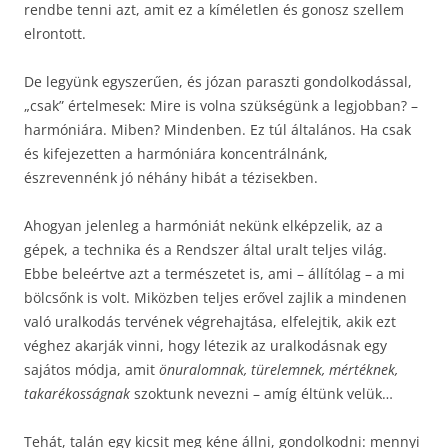
rendbe tenni azt, amit ez a kíméletlen és gonosz szellem
elrontott.
De legyünk egyszerűen, és józan paraszti gondolkodással,
„csak” értelmesek: Mire is volna szükségünk a legjobban? –
harmóniára. Miben? Mindenben. Ez túl általános. Ha csak
és kifejezetten a harmóniára koncentrálnánk,
észrevennénk jó néhány hibát a tézisekben.
Ahogyan jelenleg a harmóniát nekünk elképzelik, az a
gépek, a technika és a Rendszer által uralt teljes világ.
Ebbe beleértve azt a természetet is, ami – állítólag – a mi
bölcsőnk is volt. Miközben teljes erővel zajlik a mindenen
való uralkodás tervének végrehajtása, elfelejtik, akik ezt
véghez akarják vinni, hogy létezik az uralkodásnak egy
sajátos módja, amit
önuralomnak, türelemnek, mértéknek,
takarékosságnak
szoktunk nevezni – amíg éltünk velük…
Tehát, talán egy kicsit meg kéne állni, gondolkodni: mennyi