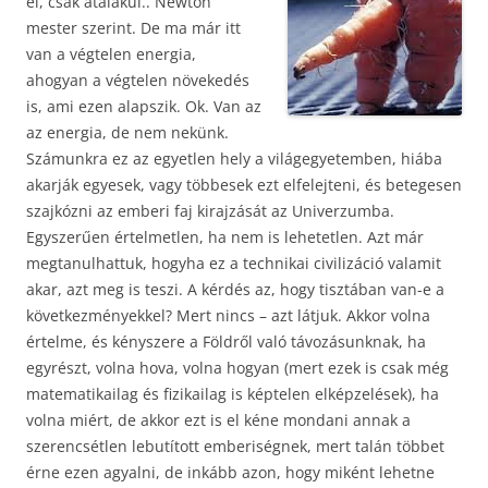
el, csak átalakul.. Newton
mester szerint. De ma már itt
van a végtelen energia,
ahogyan a végtelen növekedés
is, ami ezen alapszik. Ok. Van az
az energia, de nem nekünk.
Számunkra ez az egyetlen hely a világegyetemben, hiába
akarják egyesek, vagy többesek ezt elfelejteni, és betegesen
szajkózni az emberi faj kirajzását az Univerzumba.
Egyszerűen értelmetlen, ha nem is lehetetlen. Azt már
megtanulhattuk, hogyha ez a technikai civilizáció valamit
akar, azt meg is teszi. A kérdés az, hogy tisztában van-e a
következményekkel? Mert nincs – azt látjuk. Akkor volna
értelme, és kényszere a Földről való távozásunknak, ha
egyrészt, volna hova, volna hogyan (mert ezek is csak még
matematikailag és fizikailag is képtelen elképzelések), ha
volna miért, de akkor ezt is el kéne mondani annak a
szerencsétlen lebutított emberiségnek, mert talán többet
érne ezen agyalni, de inkább azon, hogy miként lehetne