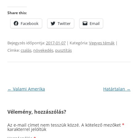
Share this:
Facebook
Twitter
Email
Bejegyzés időpontja:
2017-01-07
| Kategória:
Vegyes témák
|
Címke:
csalás
,
növekedés
,
pusztítás
Bejegyzés
←
Valami Amerika
Határtalan
→
navigáció
Vélemény, hozzászólás?
Az e-mail címet nem tesszük közzé.
A kötelező mezőket
*
karakterrel jelöltük