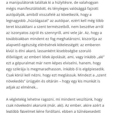
a manipulátorok találtak ki a hülyítésre, de valahogyan
mégis manifesztálódott, és tényleges valósággá fajzott:
autópályák, amiből visszafelé az következik, hogy a
legnagyobb „húzóágazat” az autóipar, ezért kell még több
teret kiszakítani a szent természetből, nem beszélve arról
az iszonyatos zajról és szennyről, ami vele jár. Az, hogy a
továbbiakban mindent ez fog meghatározni, kiszorítja az
alapvető egészség elérésének kötelességét; az emberen
kívül is élni akaró, lassanként kisebbségbe szoruló
élővilágot; az emberi lélek ápolását, ami, vagy inkább „aki”
ezt a gépuralmat már nem képes elviselni, hanem, hogy
egy szikrája is megmaradhasson, inkább ő is elgépiesedik.
Csak körül kell nézni, hogy ezt meglássuk. Mindezt a „szent
növekedés” ürügyén és oltárán – hogy egy kis munkát is
adjak az elmének…
A végletekig lehetne ragozni, mi mindent veszítünk, hogy
csak növekedni akarunk (már, aki). Az ember, akire azért a
legtöbb figyelmet kéne fordítani, ebben a túlnépesedett