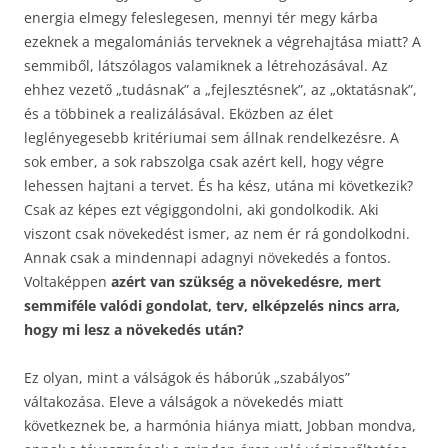
energia elmegy feleslegesen, mennyi tér megy kárba
ezeknek a megalomániás terveknek a végrehajtása miatt? A
semmiből, látszólagos valamiknek a létrehozásával. Az
ehhez vezető „tudásnak” a „fejlesztésnek”, az „oktatásnak”,
és a többinek a realizálásával. Eközben az élet
leglényegesebb kritériumai sem állnak rendelkezésre. A
sok ember, a sok rabszolga csak azért kell, hogy végre
lehessen hajtani a tervet. És ha kész, utána mi következik?
Csak az képes ezt végiggondolni, aki gondolkodik. Aki
viszont csak növekedést ismer, az nem ér rá gondolkodni.
Annak csak a mindennapi adagnyi növekedés a fontos.
Voltaképpen
azért van szükség a növekedésre, mert
semmiféle valódi gondolat, terv, elképzelés nincs arra,
hogy mi lesz a növekedés után?
Ez olyan, mint a válságok és háborúk „szabályos”
váltakozása. Eleve a válságok a növekedés miatt
következnek be, a harmónia hiánya miatt, Jobban mondva,