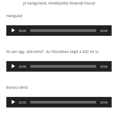
Jó hangulatot, elmélyülést kívánok hozzá!
Hangulat
Audió
00:00
00:00
lejátszó
Itt van egy „kórusmű”. Az illúzióban segít a 432 Hz is.
Audió
00:00
00:00
lejátszó
Borúra derű
Audió
00:00
00:00
lejátszó