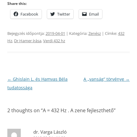
Share this:
Facebook
Twitter
Email
Bejegyzés időpontja:
2019-04-01
| Kategória:
Zenész
| Címke:
432
Hz
,
Dr Hamer írása
,
Verdi 432 hz
Bejegyzés
←
Ghislain L. és Hamvas Béla
A „vanság” törvénye
→
navigáció
tudatossága
2 thoughts on “
A = 432 Hz . A zene fejleszthető
”
dr. Varga László