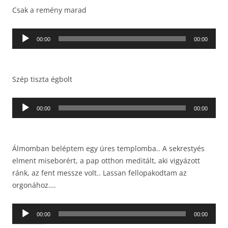
Csak a remény marad
Audió
00:00
00:00
lejátszó
Szép tiszta égbolt
Audió
00:00
00:00
lejátszó
Álmomban beléptem egy üres templomba.. A sekrestyés
elment miseborért, a pap otthon meditált, aki vigyázott
ránk, az fent messze volt.. Lassan fellopakodtam az
orgonához….
Audió
00:00
00:00
lejátszó