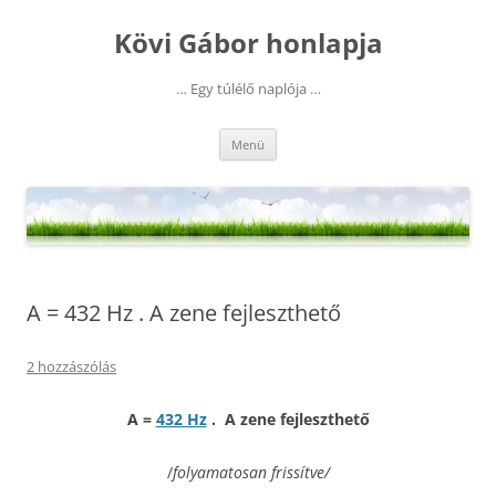
Kilépés
a
Kövi Gábor honlapja
tartalomba
… Egy túlélő naplója …
Menü
A = 432 Hz . A zene fejleszthető
2 hozzászólás
A =
432 Hz
. A zene fejleszthető
/
folyamatosan frissítve/