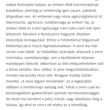
sokkal fontosabb hatása: az emberi lélek harmóniájának
kialakítása. Jelenleg az emberiség igen zavart, zaklatott
állapotban van. Az emberek nagy része egészségtelenül él,
depressziós, agresszív, tudatlansága az emberi faj, az
emberi lélek és a test egészsége iránt soha nem volt ilyen
kifejezett. Mindent a Rendszerre hagyunk. Eközben
elveszítjük önmagunkat. Ehhez a hihetetlenül felgyorsult
élettempó járul hozzá leghatásosabban. A zene ma már
szinte csak háttér. Az előadókat sztárolják, elveszett a zene
intimitása, személyessége, ami a kezdeteknél teljesen
másképpen létezett. Akkoriban az élet elképzelhetetlen volt
a közös zenélés, tánc nélkül. A zene megszólaltatásában
minden korosztály részt vett. Ahogyan Kodály Zoltán
mondta: „A zene legyen mindenkié”, ez a legkorábbi
időkben a mindennapi valóság volt. Tehát a zene csak kis
közösségekben gyakorolható spontán természetességgel,
de mivel ma mindent a pénz irányít, vagy akadályoz meg a
hiánya, így ahol ez nincs ott elvész ez a lehetőség.