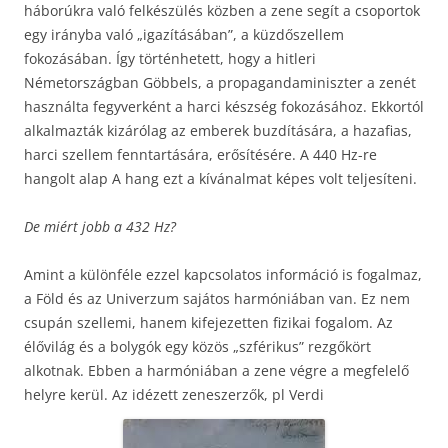
háborúkra való felkészülés közben a zene segít a csoportok
egy irányba való „igazításában”, a küzdőszellem
fokozásában. Így történhetett, hogy a hitleri
Németországban Göbbels, a propagandaminiszter a zenét
használta fegyverként a harci készség fokozásához. Ekkortól
alkalmazták kizárólag az emberek buzdítására, a hazafias,
harci szellem fenntartására, erősítésére. A 440 Hz-re
hangolt alap A hang ezt a kívánalmat képes volt teljesíteni.
De miért jobb a 432 Hz?
Amint a különféle ezzel kapcsolatos információ is fogalmaz,
a Föld és az Univerzum sajátos harmóniában van. Ez nem
csupán szellemi, hanem kifejezetten fizikai fogalom. Az
élővilág és a bolygók egy közös „szférikus” rezgőkört
alkotnak. Ebben a harmóniában a zene végre a megfelelő
helyre kerül. Az idézett zeneszerzők, pl Verdi