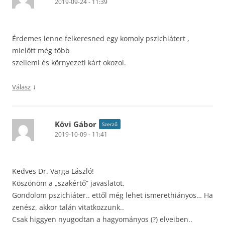
2019-09-24 - 11:39
Érdemes lenne felkeresned egy komoly pszichiátert ,
mielőtt még több
szellemi és környezeti kárt okozol.
↓
Válasz
Kövi Gábor
Szerző
2019-10-09 - 11:41
Kedves Dr. Varga László!
Köszönöm a „szakértő” javaslatot.
Gondolom pszichiáter.. ettől még lehet ismerethiányos… Ha
zenész, akkor talán vitatkozzunk..
Csak higgyen nyugodtan a hagyományos (?) elveiben..