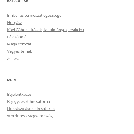
KATEGÓRIÁK
Ember és természet egészsége
Horgász
Kövi Gábor – Írások, tanulmányok, reakciók
Lélekápoló
Maga sorozat
Vegyes témák
Zenész
META
Bejelentkezés
Bejegyzések hírcsatorna
Hozzászólások hírcsatorna
WordPress Magyarország