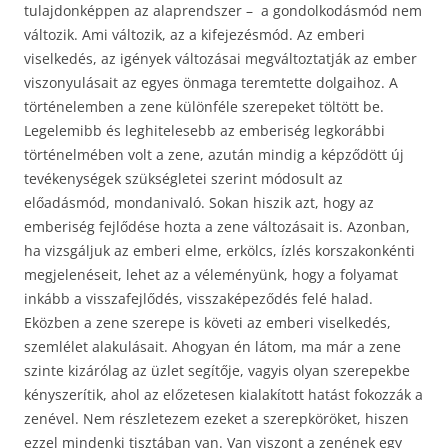
tulajdonképpen az alaprendszer – a gondolkodásmód nem
változik. Ami változik, az a kifejezésmód. Az emberi
viselkedés, az igények változásai megváltoztatják az ember
viszonyulásait az egyes önmaga teremtette dolgaihoz. A
történelemben a zene különféle szerepeket töltött be.
Legelemibb és leghitelesebb az emberiség legkorábbi
történelmében volt a zene, azután mindig a képződött új
tevékenységek szükségletei szerint módosult az
előadásmód, mondanivaló. Sokan hiszik azt, hogy az
emberiség fejlődése hozta a zene változásait is. Azonban,
ha vizsgáljuk az emberi elme, erkölcs, ízlés korszakonkénti
megjelenéseit, lehet az a véleményünk, hogy a folyamat
inkább a visszafejlődés, visszaképeződés felé halad.
Eközben a zene szerepe is követi az emberi viselkedés,
szemlélet alakulásait. Ahogyan én látom, ma már a zene
szinte kizárólag az üzlet segítője, vagyis olyan szerepekbe
kényszerítik, ahol az előzetesen kialakított hatást fokozzák a
zenével. Nem részletezem ezeket a szerepköröket, hiszen
ezzel mindenki tisztában van. Van viszont a zenének egy