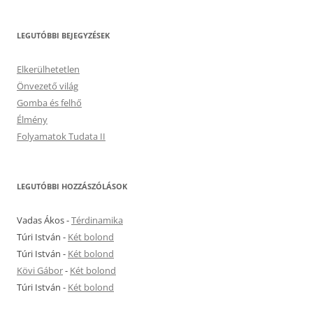
LEGUTÓBBI BEJEGYZÉSEK
Elkerülhetetlen
Önvezető világ
Gomba és felhő
Élmény
Folyamatok Tudata II
LEGUTÓBBI HOZZÁSZÓLÁSOK
Vadas Ákos
-
Térdinamika
Túri István
-
Két bolond
Túri István
-
Két bolond
Kövi Gábor
-
Két bolond
Túri István
-
Két bolond