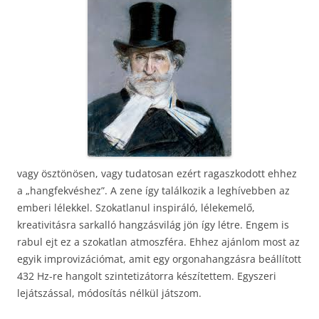
vagy ösztönösen, vagy tudatosan ezért ragaszkodott ehhez
a „hangfekvéshez”. A zene így találkozik a leghívebben az
emberi lélekkel. Szokatlanul inspiráló, lélekemelő,
kreativitásra sarkalló hangzásvilág jön így létre. Engem is
rabul ejt ez a szokatlan atmoszféra. Ehhez ajánlom most az
egyik improvizációmat, amit egy orgonahangzásra beállított
432 Hz-re hangolt szintetizátorra készítettem. Egyszeri
lejátszással, módosítás nélkül játszom.