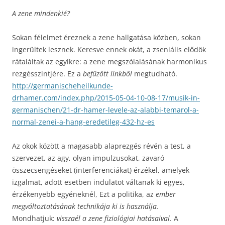
A zene mindenkié?
Sokan félelmet éreznek a zene hallgatása közben, sokan
ingerültek lesznek. Keresve ennek okát, a zseniális elődök
rátaláltak az egyikre: a zene megszólalásának harmonikus
rezgésszintjére. Ez a
befűzött linkből
megtudható.
http://germanischeheilkunde-
drhamer.com/index.php/2015-05-04-10-08-17/musik-in-
germanischen/21-dr-hamer-levele-az-alabbi-temarol-a-
normal-zenei-a-hang-eredetileg-432-hz-es
Az okok között a magasabb alaprezgés révén a test, a
szervezet, az agy, olyan impulzusokat, zavaró
összecsengéseket (interferenciákat) érzékel, amelyek
izgalmat, adott esetben indulatot váltanak ki egyes,
érzékenyebb egyéneknél, Ezt a politika, az
ember
megváltoztatásának technikája ki is használja.
Mondhatjuk:
visszaél a zene fiziológiai hatásaival.
A