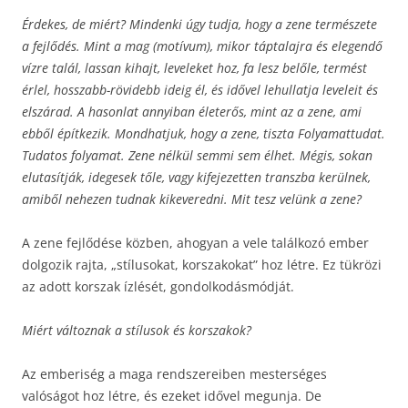
Érdekes, de miért? Mindenki úgy tudja, hogy a zene természete
a fejlődés. Mint a mag (motívum), mikor táptalajra és elegendő
vízre talál, lassan kihajt, leveleket hoz, fa lesz belőle, termést
érlel, hosszabb-rövidebb ideig él, és idővel lehullatja leveleit és
elszárad. A hasonlat annyiban életerős, mint az a zene, ami
ebből építkezik. Mondhatjuk, hogy a zene, tiszta Folyamattudat.
Tudatos folyamat. Zene nélkül semmi sem élhet. Mégis, sokan
elutasítják, idegesek tőle, vagy kifejezetten transzba kerülnek,
amiből nehezen tudnak kikeveredni. Mit tesz velünk a zene?
A zene fejlődése közben, ahogyan a vele találkozó ember
dolgozik rajta, „stílusokat, korszakokat” hoz létre. Ez tükrözi
az adott korszak ízlését, gondolkodásmódját.
Miért változnak a stílusok és korszakok?
Az emberiség a maga rendszereiben mesterséges
valóságot hoz létre, és ezeket idővel megunja. De