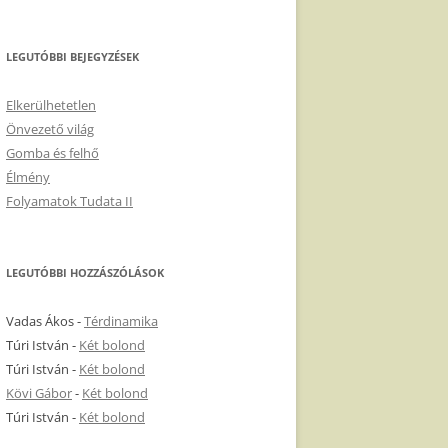
LEGUTÓBBI BEJEGYZÉSEK
Elkerülhetetlen
Önvezető világ
Gomba és felhő
Élmény
Folyamatok Tudata II
LEGUTÓBBI HOZZÁSZÓLÁSOK
Vadas Ákos
-
Térdinamika
Túri István
-
Két bolond
Túri István
-
Két bolond
Kövi Gábor
-
Két bolond
Túri István
-
Két bolond