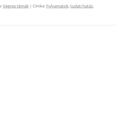
a:
Vegyes témák
| Címke:
Folyamatok
,
tudati hatás
,