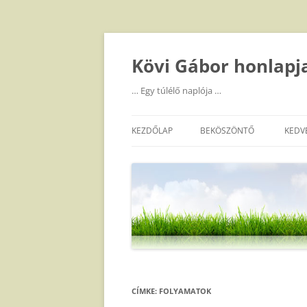
Kilépés
a
tartalomba
Kövi Gábor honlapj
… Egy túlélő naplója …
KEZDŐLAP
BEKÖSZÖNTŐ
KEDV
CÍMKE:
FOLYAMATOK