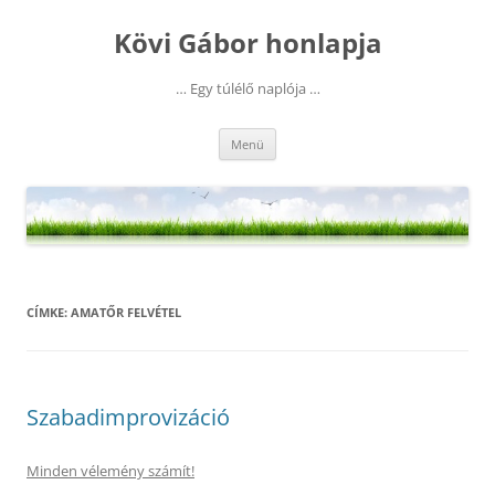
Kilépés
a
Kövi Gábor honlapja
tartalomba
… Egy túlélő naplója …
Menü
CÍMKE:
AMATŐR FELVÉTEL
Szabadimprovizáció
Minden vélemény számít!