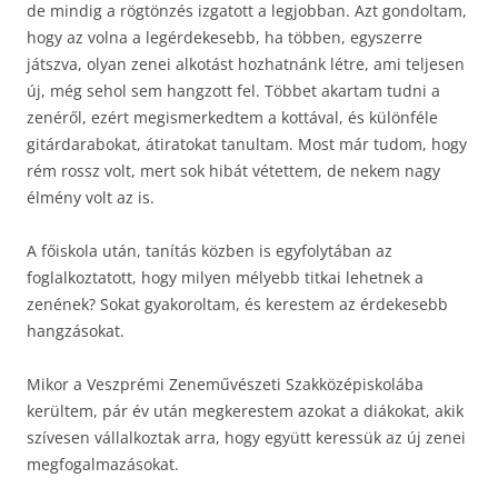
de mindig a rögtönzés izgatott a legjobban. Azt gondoltam,
hogy az volna a legérdekesebb, ha többen, egyszerre
játszva, olyan zenei alkotást hozhatnánk létre, ami teljesen
új, még sehol sem hangzott fel. Többet akartam tudni a
zenéről, ezért megismerkedtem a kottával, és különféle
gitárdarabokat, átiratokat tanultam. Most már tudom, hogy
rém rossz volt, mert sok hibát vétettem, de nekem nagy
élmény volt az is.
A főiskola után, tanítás közben is egyfolytában az
foglalkoztatott, hogy milyen mélyebb titkai lehetnek a
zenének? Sokat gyakoroltam, és kerestem az érdekesebb
hangzásokat.
Mikor a Veszprémi Zeneművészeti Szakközépiskolába
kerültem, pár év után megkerestem azokat a diákokat, akik
szívesen vállalkoztak arra, hogy együtt keressük az új zenei
megfogalmazásokat.