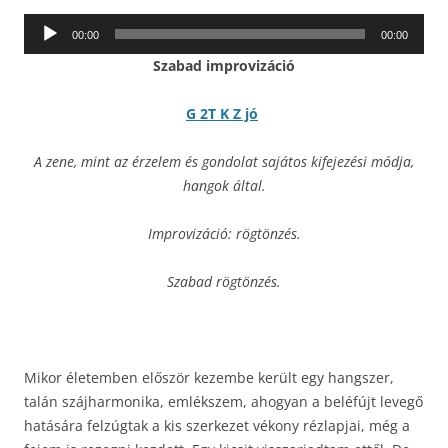
Audió
00:00
00:00
lejátszó
Szabad improvizáció
G 2T K Z jó
A zene, mint az érzelem és gondolat sajátos kifejezési módja,
hangok által.
Improvizáció: rögtönzés.
Szabad rögtönzés.
Mikor életemben először kezembe került egy hangszer,
talán szájharmonika, emlékszem, ahogyan a beléfújt levegő
hatására felzúgtak a kis szerkezet vékony rézlapjai, még a