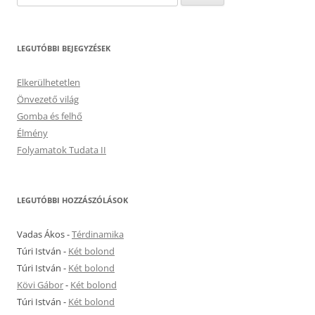
LEGUTÓBBI BEJEGYZÉSEK
Elkerülhetetlen
Önvezető világ
Gomba és felhő
Élmény
Folyamatok Tudata II
LEGUTÓBBI HOZZÁSZÓLÁSOK
Vadas Ákos
-
Térdinamika
Túri István
-
Két bolond
Túri István
-
Két bolond
Kövi Gábor
-
Két bolond
Túri István
-
Két bolond