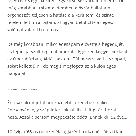
fejem is rezegni kezdett. Egy kicsit visszariadtam ettől. De
még korábban, mikor életemben először hallottam
orgonaszót, teljesen a hatása alá kerültem, és szinte
félelem lett úrrá rajtam, ahogyan betöltötte az egész
valómat valami hatalmas…
De még korábban, mikor édesapám elővette a hegedűjét,
és fejből játszott régi dallamokat… Egészen kisgyermekként
az Operaházban, Aidát néztem. Túl messze volt a színpad,
sokat kellett ülni, de mégis megfogott az a különleges
hangulat.
……………………….
Én csak akkor jutottam közelebb a zenéhez, mikor
édesanyám egy szép intarziákkal díszített gitárt hozott
haza. Azzal a sorsom megpecsételődött. Ennek kb. 52 éve…
10 évig a ’68-as nemzedék tagjaként rockzenét játszottam,