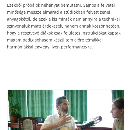
Ezekből próbálok néhányat bemutatni. Sajnos a felvétel
minősége messze elmarad a stúdiókban felvett zenei
anyagokétól, de ezek a kis minták nem annyira a technikai
színvonaluk miatt érdekesek, hanem annak köszönhetően,
hogy a résztvevő diákok csak felületes instrukciókat kaptak,
magam pedig sohasem készültem előre témákkal,
harmóniákkal egy-egy ilyen performance-ra.