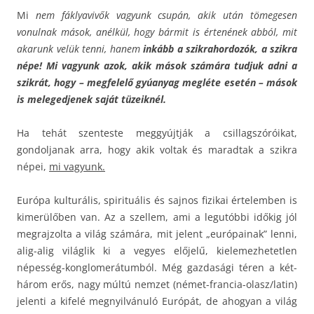
Mi
nem fáklyavivők vagyunk csupán, akik után tömegesen
vonulnak mások, anélkül, hogy bármit is értenének abból, mit
akarunk velük tenni, hanem
inkább a szikrahordozók, a szikra
népe! Mi vagyunk azok, akik mások számára tudjuk adni a
szikrát, hogy – megfelelő gyúanyag megléte esetén – mások
is melegedjenek saját tüzeiknél.
Ha tehát szenteste meggyújtják a csillagszóróikat,
gondoljanak arra, hogy akik voltak és maradtak a szikra
népei,
mi vagyunk.
Európa kulturális, spirituális és sajnos fizikai értelemben is
kimerülőben van. Az a szellem, ami a legutóbbi időkig jól
megrajzolta a világ számára, mit jelent „európainak” lenni,
alig-alig világlik ki a vegyes előjelű, kielemezhetetlen
népesség-konglomerátumból. Még gazdasági téren a két-
három erős, nagy múltú nemzet (német-francia-olasz/latin)
jelenti a kifelé megnyilvánuló Európát, de ahogyan a világ