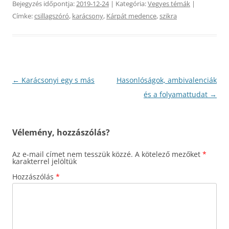
Bejegyzés időpontja:
2019-12-24
| Kategória:
Vegyes témák
|
Címke:
csillagszóró
,
karácsony
,
Kárpát medence
,
szikra
Bejegyzés
←
Karácsonyi egy s más
Hasonlóságok, ambivalenciák
navigáció
és a folyamattudat
→
Vélemény, hozzászólás?
Az e-mail címet nem tesszük közzé.
A kötelező mezőket
*
karakterrel jelöltük
Hozzászólás
*