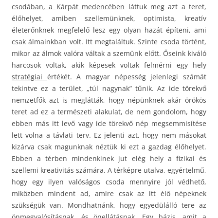
csodában, a Kárpát medencében
láttuk meg azt a teret,
élőhelyet, amiben szellemünknek, optimista, kreatív
életerőnknek megfelelő lesz egy olyan hazát építeni, ami
csak álmainkban volt. Itt megtaláltuk. Szinte csoda történt,
mikor az álmok valóra váltak a szemünk előtt. Őseink kiváló
harcosok voltak, akik képesek voltak felmérni egy hely
stratégiai
értékét. A magyar népesség jelenlegi számát
tekintve ez a terület, „túl nagynak” tűnik. Az ide törekvő
nemzetfők azt is meglátták, hogy népünknek akár örökös
teret ad ez a természeti alakulat, de nem gondolom, hogy
ebben más itt levő vagy ide törekvő nép megsemmisítése
lett volna a távlati terv. Ez jelenti azt, hogy nem másokat
kizárva csak magunknak néztük ki ezt a gazdag élőhelyet.
Ebben a térben mindenkinek jut elég hely a fizikai és
szellemi kreativitás számára. A térképre utalva, egyértelmű,
hogy egy ilyen valóságos csoda mennyire jól védhető,
miközben mindent ad, amire csak az itt élő népeknek
szükségük van. Mondhatnánk, hogy egyedülálló tere az
önmegvalósításnak, és önellátásnak. Egy bázis, amit a