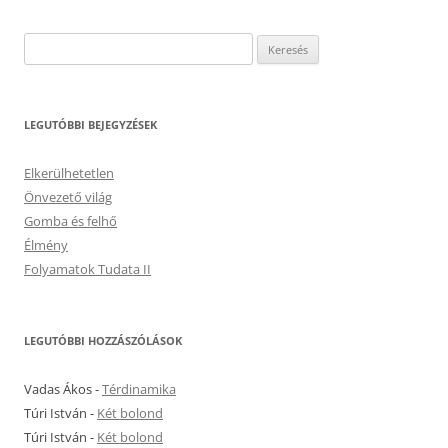
Keresés:
LEGUTÓBBI BEJEGYZÉSEK
Elkerülhetetlen
Önvezető világ
Gomba és felhő
Élmény
Folyamatok Tudata II
LEGUTÓBBI HOZZÁSZÓLÁSOK
Vadas Ákos
-
Térdinamika
Túri István
-
Két bolond
Túri István
-
Két bolond