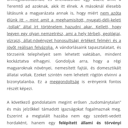
Teremtő ad azoknak, akik itt élnek. A másoknál élesebb
látásunk a magyarázata annak is, hogy miért
nem azóta
élünk itt – mint amit a meghamisított, nyugati-déli-keleti
„tollak” által írt történelem hazudni akar. Kellett, hogy
legyen egy olyan nemzetrész, ami a hely térbeli, geológiai,
vízrajzi, állat-növényzet honosultsági értékeit felméri és a
jövőt reálisan felvázolja.
A vándorlásaink tapasztalatait, és
törzseink telephelyeit sem lehetett vaktában, mindent
kockáztatva elhagyni. Gondoljuk arra, hogy a régi
magyaroknak növényei, nemesített fajtái, és domesztikált
állatai voltak. Ezeket szintén nem lehetett rögtön elvinni a
bizonytalanba. Ez a
meggondoltság
is erényeink fontos
részét képezi.
A következő gondolataim megint erősen „tudománytalan”
és más jelzőkkel támadott igazságokat fogalmaznak meg.
Eszerint a megtalált hazába nem egy szedett-vedett
hordaként, hanem egy
felépített állami és törvényi