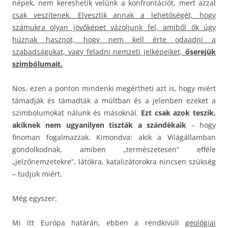
népek, nem kereshetik velünk a konfrontációt, mert azzal
csak veszítenek. Elvesztik annak a lehetőségét, hogy
számukra olyan jövőképet vázoljunk fel, amiből ők úgy
húznak hasznot, hogy nem kell érte odaadni a
szabadságukat, vagy feladni nemzeti jelképeiket,
őserejük
szimbólumait.
Nos, ezen a ponton mindenki megértheti azt is, hogy miért
támadják és támadták a múltban és a jelenben ezeket a
szimbólumokat nálunk és másoknál.
Ezt csak azok teszik,
akiknek nem ugyanilyen tiszták a szándékaik
– hogy
finoman fogalmazzak. Kimondva: akik a Világállamban
gondolkodnak, amiben „természetesen” efféle
„jelzőnemzetekre”, látókra, katalizátorokra nincsen szükség
– tudjuk miért.
Még egyszer:
Mi itt Európa határán, ebben a rendkívüli
geológiai