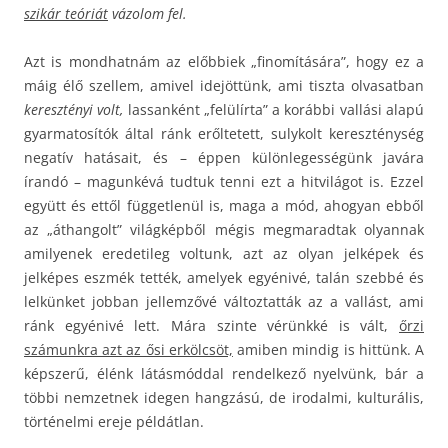
szikár teóriát
vázolom fel.
Azt is mondhatnám az előbbiek „finomítására”, hogy ez a
máig élő szellem, amivel idejöttünk, ami tiszta olvasatban
keresztényi volt,
lassanként „felülírta” a korábbi vallási alapú
gyarmatosítók által ránk erőltetett, sulykolt kereszténység
negatív hatásait, és – éppen különlegességünk javára
írandó – magunkévá tudtuk tenni ezt a hitvilágot is. Ezzel
együtt és ettől függetlenül is, maga a mód, ahogyan ebből
az „áthangolt” világképből mégis megmaradtak olyannak
amilyenek eredetileg voltunk, azt az olyan jelképek és
jelképes eszmék tették, amelyek egyénivé, talán szebbé és
lelkünket jobban jellemzővé változtatták az a vallást, ami
ránk egyénivé lett. Mára szinte vérünkké is vált,
őrzi
számunkra azt az ősi erkölcsöt,
amiben mindig is hittünk. A
képszerű, élénk látásmóddal rendelkező nyelvünk, bár a
többi nemzetnek idegen hangzású, de irodalmi, kulturális,
történelmi ereje példátlan.