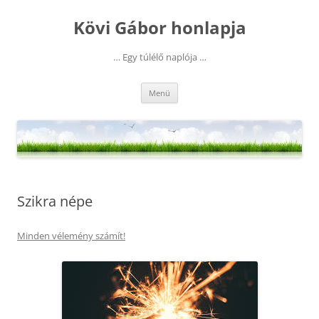
Kilépés
a
Kövi Gábor honlapja
tartalomba
… Egy túlélő naplója …
Menü
Szikra népe
Minden vélemény számít!