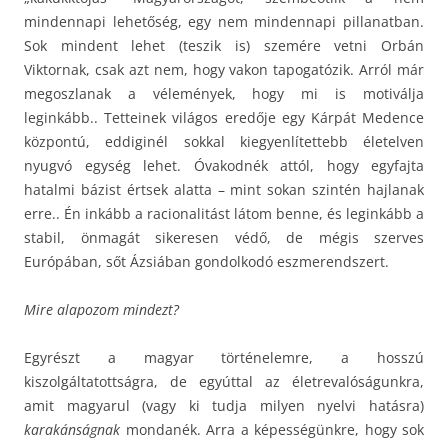
mindennapi lehetőség, egy nem mindennapi pillanatban.
Sok mindent lehet (teszik is) szemére vetni Orbán
Viktornak, csak azt nem, hogy vakon tapogatózik. Arról már
megoszlanak a vélemények, hogy mi is motiválja
leginkább.. Tetteinek világos eredője egy Kárpát Medence
központú, eddiginél sokkal kiegyenlítettebb életelven
nyugvó egység lehet. Óvakodnék attól, hogy egyfajta
hatalmi bázist értsek alatta – mint sokan szintén hajlanak
erre.. Én inkább a racionalitást látom benne, és leginkább a
stabil, önmagát sikeresen védő, de mégis szerves
Európában, sőt Ázsiában gondolkodó eszmerendszert.
Mire alapozom mindezt?
Egyrészt a magyar történelemre, a hosszú
kiszolgáltatottságra, de egyúttal az életrevalóságunkra,
amit magyarul (vagy ki tudja milyen nyelvi hatásra)
karakánságnak
mondanék. Arra a képességünkre, hogy sok