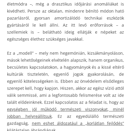
életmódra –, még a drasztikus időjárási anomáliákat is
kivédheti. Persze az oktalan, mindenre bénító módon ható
pazarlásról, gyorsan amortizálódó technikai eszközök
gyártásáról le kell állni. Az itt levő erőforrások – a
szellemiek is – belátható ideig ellátják e népeket az
egészséges élethez szükséges javakkal.
Ez a „modell” – mely nem hegemónián, kizsákmányoláson,
mások lehetőségeinek elvételén alapszik, hanem organikus,
becsületes kapcsolatokon, a hagyományok és a kissé eltérő
kultúrák tiszteletén, egyenlő jogok gyakorolásán, de
egyenlő kötelességeken is. Ebben az önvédelem elsődleges
szerepet kell, hogy kapjon. Hiszen, akkor az egész vízió attól
válik semmissé, ami a legfontosabb felismerése volt az ide
talált elődeinknek. Ezzel kapcsolatos az a feladat is, hogy az
egységben jól működő természeti viszonyokat, minél
jobban helyreállítsuk
. Ez az egyedülálló természeti
gazdagság,
nem eshet áldozatául a „korlátlan fejlődés”
kilátástalan ábrándjának.