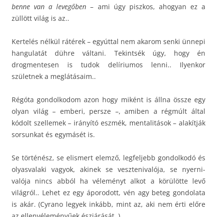
benne van a levegőben
– ami úgy piszkos, ahogyan ez a
züllött világ is az..
Kertelés nélkül rátérek – egyúttal nem akarom senki ünnepi
hangulatát dühre váltani. Tekintsék úgy, hogy én
drogmentesen is tudok delíriumos lenni.. Ilyenkor
születnek a meglátásaim..
Régóta gondolkodom azon hogy miként is állna össze egy
olyan világ – emberi, persze –, amiben a régmúlt által
kódolt szellemek – irányító eszmék, mentalitások – alakítják
sorsunkat és egymásét is.
Se történész, se elismert elemző, legfeljebb gondolkodó és
olyasvalaki vagyok, akinek se vesztenivalója, se nyerni-
valója nincs abból ha véleményt alkot a körülötte levő
világról.. Lehet ez egy áporodott, vén agy beteg gondolata
is akár. (Cyrano legyek inkább, mint az, aki nem érti előre
az ellenvéleményűek észjárását..)