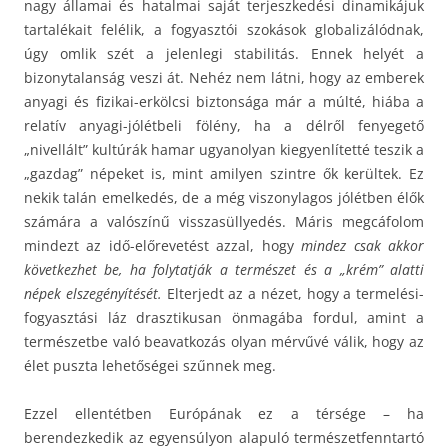
nagy államai és hatalmai saját terjeszkedési dinamikájuk
tartalékait felélik, a fogyasztói szokások globalizálódnak,
úgy omlik szét a jelenlegi stabilitás. Ennek helyét a
bizonytalanság veszi át. Nehéz nem látni, hogy az emberek
anyagi és fizikai-erkölcsi biztonsága már a múlté, hiába a
relatív anyagi-jólétbeli fölény, ha a délről fenyegető
„nivellált” kultúrák hamar ugyanolyan kiegyenlítetté teszik a
„gazdag” népeket is, mint amilyen szintre ők kerültek. Ez
nekik talán emelkedés, de a még viszonylagos jólétben élők
számára a valószínű visszasüllyedés. Máris megcáfolom
mindezt az idő-előrevetést azzal, hogy
mindez csak akkor
következhet be, ha folytatják a természet és a „krém” alatti
népek elszegényítését.
Elterjedt az a nézet, hogy a termelési-
fogyasztási láz drasztikusan önmagába fordul, amint a
természetbe való beavatkozás olyan mérvűvé válik, hogy az
élet puszta lehetőségei szűnnek meg.
Ezzel ellentétben Európának ez a térsége – ha
berendezkedik az egyensúlyon alapuló természetfenntartó