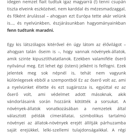
idegen nemzet fiait tudtuk igaz magyarrá (!) tenni csupán
tiszta elveink eszközével, nem karddal és mézesmadzaggal,
és főként árulással – ahogyan ezt Európa tette akár velünk
is…, és nyelvünkben, észjárásunkban hagyományainkban
fenn tudtunk maradni.
Egy kis látszólagos kitérővel én úgy látom az élővilágot –
ahogyan talán őseim is –, hogy vannak növények-állatok,
amik szinte kipusztíthatatlanok. Ezekben valamiféle őserő
nyilvánul meg. Ezt lehet égi (isteni) jelként is felfogni. Ezek
jelentek meg sok népnél is, tehát nem vagyunk
különlegesek ebből a szempontból Ez az őserő volt az, ami
a nyelvünket éltette és ezt sugározza is, egyúttal ez az
őserő volt, ami védelmet adott másoknak, akik
vándorlásaink során hozzánk kötötték a sorsukat. A
növények-állatok vonatkozásában a nemzetek által
választott példák címerállatai, szimbolikus tartalmú
növényei az állatok-növények erejét állítják párhuzamba
saját erejükkel, lelki-szellemi tulajdonságaikkal. A régi