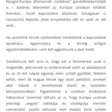
Nyugat-Európa államainak „szokásos” gondolkodásmódját
is – különös tekintettel az Európai Unióban eltöltött
éveinkre… Ezzel kapcsolatos általános, túlságosan is
rózsaszínű képünk, jóval árnyaltabbá vált ez alatt az idő
alatt…
Ha vezetőink ennek szellemében törekednek a kapcsolatok
ápolására, egyensúlyra és a térség virágzó
együttműködésére, nem kell aggódnunk a jövő miatt.
Gondolnunk kell arra is, hogy ezt a felismerést azok is
megtették, akik ennek az evidenciának azért az akadályozói
és az itt élő népek egymás ellen szított gyűlölet, félelem
keltői, mert ők maguk félnek egy olyan példától, amelyet
akár mások is követhetnek közeli és távolabbi
környezetünkben. Figyelemmel a múltban kirobbanó
háborúkra! Szemmel látható az is, hogy Európa urainak
jelenlegi „vegyes” taktikája és stratégiája mentén
szerveződő,
pozitív változást nem mutató körei szintén