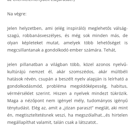
Na végre:
Jelen helyzetben, ami (elég inspiráló) meglehetős válság-
szagú, robbanásveszélyes, és még sok minden más, de
olyan képleteket mutat, amelyek több lehetőséget is
megcsillantanak a gondolkodó ember számára. Tehát,
jelen pillanatban a világban több, közel azonos nyelvű-
kultúrájú nemzet él, akár szomszédos, akár múltbéli
hatások révén, csupán a beszélt nyelv alapján is leírható a
gondolkodásmód, probléma megoldóképesség, habitus,
vérmérséklet szerint. Hiszen a nyelvek mindezt tükrözik.
Maga a nézőpont nem igényel mély, tudományos igényű
ténytudást. Elég az, amit a „józan paraszt” meglát, aki mint
én, megtiszteltetésnek veszi, ha megszólalhat..,és hirtelen
megállapíthat valamit, talán csak a látszatot..