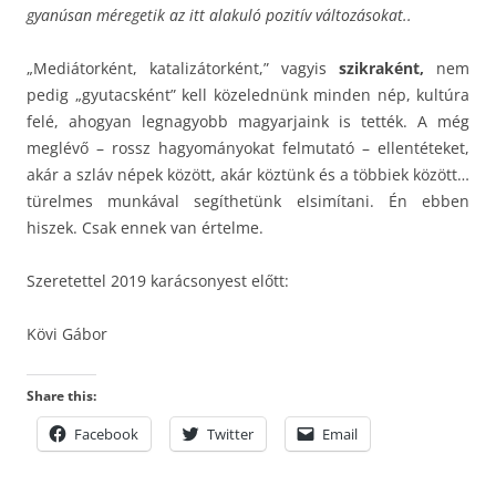
gyanúsan méregetik az itt alakuló pozitív változásokat..
„Mediátorként, katalizátorként,” vagyis
szikraként,
nem
pedig „gyutacsként” kell közelednünk minden nép, kultúra
felé, ahogyan legnagyobb magyarjaink is tették. A még
meglévő – rossz hagyományokat felmutató – ellentéteket,
akár a szláv népek között, akár köztünk és a többiek között…
türelmes munkával segíthetünk elsimítani. Én ebben
hiszek. Csak ennek van értelme.
Szeretettel 2019 karácsonyest előtt:
Kövi Gábor
Share this:
Facebook
Twitter
Email