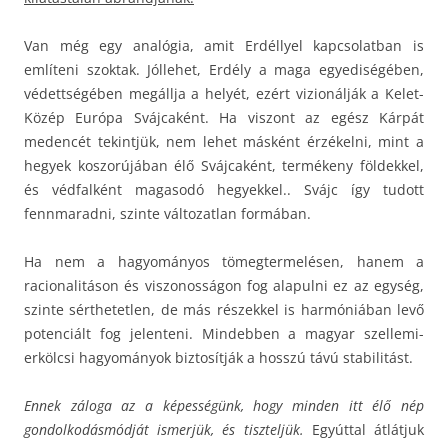
Van még egy analógia, amit Erdéllyel kapcsolatban is
említeni szoktak. Jóllehet, Erdély a maga egyediségében,
védettségében megállja a helyét, ezért vizionálják a Kelet-
Közép Európa Svájcaként. Ha viszont az egész Kárpát
medencét tekintjük, nem lehet másként érzékelni, mint a
hegyek koszorújában élő Svájcaként, termékeny földekkel,
és védfalként magasodó hegyekkel.. Svájc így tudott
fennmaradni, szinte változatlan formában.
Ha nem a hagyományos tömegtermelésen, hanem a
racionalitáson és viszonosságon fog alapulni ez az egység,
szinte sérthetetlen, de más részekkel is harmóniában levő
potenciált fog jelenteni. Mindebben a magyar szellemi-
erkölcsi hagyományok biztosítják a hosszú távú stabilitást.
Ennek záloga az a képességünk, hogy minden itt élő nép
gondolkodásmódját ismerjük, és tiszteljük.
Egyúttal átlátjuk