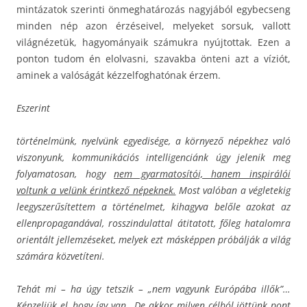
mintázatok szerinti önmeghatározás nagyjából egybecseng
minden nép azon érzéseivel, melyeket sorsuk, vallott
világnézetük, hagyományaik számukra nyújtottak. Ezen a
ponton tudom én elolvasni, szavakba önteni azt a víziót,
aminek a valóságát kézzelfoghatónak érzem.
Eszerint
történelmünk, nyelvünk egyedisége, a környező népekhez való
viszonyunk, kommunikációs intelligenciánk úgy jelenik meg
folyamatosan, hogy
nem gyarmatosítói, hanem inspirálói
voltunk a velünk érintkező népeknek.
Most valóban a végletekig
leegyszerűsítettem a történelmet, kihagyva belőle azokat az
ellenpropagandával, rosszindulattal átitatott, főleg hatalomra
orientált jellemzéseket, melyek ezt másképpen próbálják a világ
számára közvetíteni.
Tehát mi – ha úgy tetszik – „nem vagyunk Európába illők”…
Képzeljük el, hogy így van.. De akkor milyen célból jöttünk pont