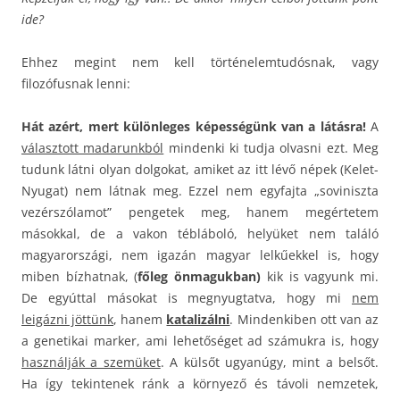
ide?
Ehhez megint nem kell történelemtudósnak, vagy
filozófusnak lenni:
Hát azért, mert különleges képességünk van a látásra!
A
választott madarunkból
mindenki ki tudja olvasni ezt. Meg
tudunk látni olyan dolgokat, amiket az itt lévő népek (Kelet-
Nyugat) nem látnak meg. Ezzel nem egyfajta „soviniszta
vezérszólamot” pengetek meg, hanem megértetem
másokkal, de a vakon tébláboló, helyüket nem találó
magyarországi, nem igazán magyar lelkűekkel is, hogy
miben bízhatnak, (
főleg önmagukban)
kik is vagyunk mi.
De egyúttal másokat is megnyugtatva, hogy mi
nem
leigázni jöttünk
, hanem
katalizálni
. Mindenkiben ott van az
a genetikai marker, ami lehetőséget ad számukra is, hogy
használják a szemüket
. A külsőt ugyanúgy, mint a belsőt.
Ha így tekintenek ránk a környező és távoli nemzetek,