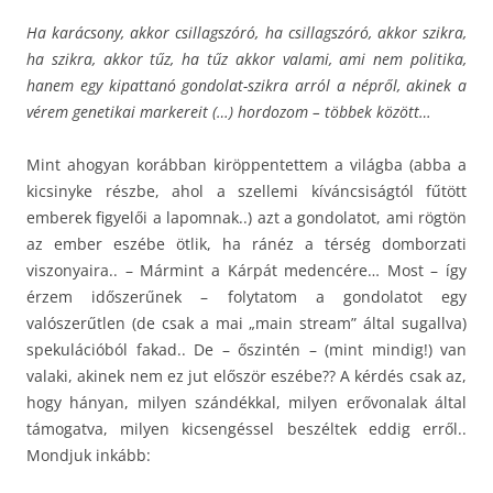
Ha karácsony, akkor csillagszóró, ha csillagszóró, akkor szikra,
ha szikra, akkor tűz, ha tűz akkor valami, ami nem politika,
hanem egy kipattanó gondolat-szikra arról a népről, akinek a
vérem genetikai markereit (…) hordozom – többek között…
Mint ahogyan korábban kiröppentettem a világba (abba a
kicsinyke részbe, ahol a szellemi kíváncsiságtól fűtött
emberek figyelői a lapomnak..) azt a gondolatot, ami rögtön
az ember eszébe ötlik, ha ránéz a térség domborzati
viszonyaira.. – Mármint a Kárpát medencére… Most – így
érzem időszerűnek – folytatom a gondolatot egy
valószerűtlen (de csak a mai „main stream” által sugallva)
spekulációból fakad.. De – őszintén – (mint mindig!) van
valaki, akinek nem ez jut először eszébe?? A kérdés csak az,
hogy hányan, milyen szándékkal, milyen erővonalak által
támogatva, milyen kicsengéssel beszéltek eddig erről..
Mondjuk inkább: