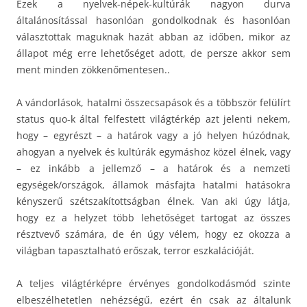
Ezek a nyelvek-népek-kultúrák nagyon durva
általánosítással hasonlóan gondolkodnak és hasonlóan
választottak maguknak hazát abban az időben, mikor az
állapot még erre lehetőséget adott, de persze akkor sem
ment minden zökkenőmentesen..
A vándorlások, hatalmi összecsapások és a többször felülírt
status quo-k által felfestett világtérkép azt jelenti nekem,
hogy – egyrészt – a határok vagy a jó helyen húzódnak,
ahogyan a nyelvek és kultúrák egymáshoz közel élnek, vagy
– ez inkább a jellemző – a határok és a nemzeti
egységek/országok, államok másfajta hatalmi hatásokra
kényszerű szétszakítottságban élnek. Van aki úgy látja,
hogy ez a helyzet több lehetőséget tartogat az összes
résztvevő számára, de én úgy vélem, hogy ez okozza a
világban tapasztalható erőszak, terror eszkalációját.
A teljes világtérképre érvényes gondolkodásmód szinte
elbeszélhetetlen nehézségű, ezért én csak az általunk