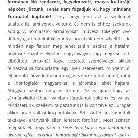
formában élő rendezett, fegyelmezett, magas kultúrájú
népként jöttünk. Tehát nem fogadjuk el, hogy mindent
Európától kaptunk!
Tény, hogy nem azt a szellemet
találtuk itt, amilyenek voltunk, és nem is ehhez szoktunk
addig. A bomlasztó, ármányokat „művészi tökélyre” vivő
déli-nyugati hatalmi központok praktikáit nem szíveltük, de
minden nép fiaiban meg lehet találni azokat, a hatalmi
örökösök közül esélytelen, nagyravágyó, vagy megkísértett,
elbódított, orruknál fogva vezetett személyeket, akiket
felhasználva fondorlattal egy ilyen szervezett, mindent jól
elgondoló, önvédelmében magas szintre jutott népet, mint
a „honfoglaló” magyarokat is járomba lehet hajtani.
Ahogyan azután meg is történt. Az is igaz, hogy az
„ármánykultúrában” valóban járatlanok voltunk és vallási
rendszerünk, szellemi talpazatunk is ki volt téve az Európát
akkor uraló vallási központoknak. Ezt szintén jól kigondolt
taktikával erényeink ellen lehetett fordítani. Most szintén
felejtsük el, hogy
nem a keresztény karácsonyi áhítatunkat
akarom efféle „eretnek” fantazmagóriákkal megzavarni, csak a