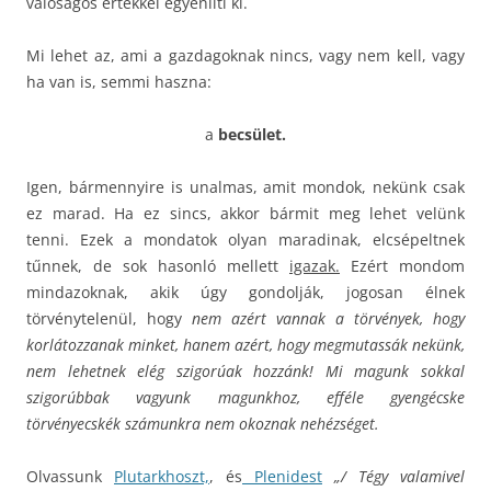
valóságos értékkel egyenlíti ki.
Mi lehet az, ami a gazdagoknak nincs, vagy nem kell, vagy
ha van is, semmi haszna:
a
becsület.
Igen, bármennyire is unalmas, amit mondok, nekünk csak
ez marad. Ha ez sincs, akkor bármit meg lehet velünk
tenni. Ezek a mondatok olyan maradinak, elcsépeltnek
tűnnek, de sok hasonló mellett
igazak.
Ezért mondom
mindazoknak, akik úgy gondolják, jogosan élnek
törvénytelenül, hogy
nem azért vannak a törvények, hogy
korlátozzanak minket, hanem azért, hogy megmutassák nekünk,
nem lehetnek elég szigorúak hozzánk! Mi magunk sokkal
szigorúbbak vagyunk magunkhoz, efféle gyengécske
törvényecskék számunkra nem okoznak nehézséget.
Olvassunk
Plutarkhoszt,
, és
Plenidest
„/ Tégy valamivel