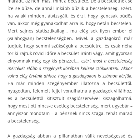
maradt, az nem más, mint a becsülete. De a becsületnek se
íze se bűze, de annál inkább bűzlik a becstelenség. Ezért,
ha valaki mindent átvizsgált, és érzi, hogy igencsak büdös
van, akkor még gyanakodhat arra is, hogy netán becstelen.
Mert sajnos statisztikailag… ma elég sok ilyen ember él
(valahogyan) becstelenségben. Mivel, a gazdagokról már
tudjuk, hogy semmi szükségük a becsületre, és csak néha
tör ki rajtuk rövid időre a becsület iránti vágy, amit gyorsan
elnyomnak még egy kis pénzzel…,
ezért most a becstelenség
mértékét előbb a szegények körében kellene csökkenteni. Akkor
volna elég érvünk ahhoz, hogy a gazdagokon is számon kérjük.
Ha már minden szegényember illatozna a becsülettől,
nyugodtan, felemelt fejjel vonulhatna a gazdagok villáihoz,
és a becsülettől kitisztult szaglószervével kiszagolhatná,
hogy most ott nincs-e esetleg becstelenség, mert ugyebár –
annyiszor mondtam – a pénznek nincs szaga, tehát marad
a becstelenség.
A gazdagság abban a pillanatban válik nevetségessé és