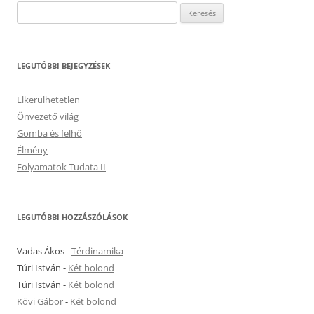
Keresés:
LEGUTÓBBI BEJEGYZÉSEK
Elkerülhetetlen
Önvezető világ
Gomba és felhő
Élmény
Folyamatok Tudata II
LEGUTÓBBI HOZZÁSZÓLÁSOK
Vadas Ákos
-
Térdinamika
Túri István
-
Két bolond
Túri István
-
Két bolond
Kövi Gábor
-
Két bolond