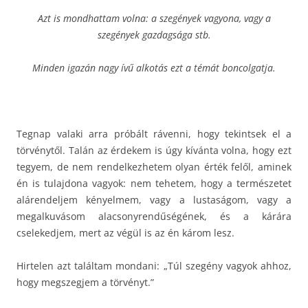
Azt is mondhattam volna: a szegények vagyona, vagy a
szegények gazdagsága stb.
Minden igazán nagy ívű alkotás ezt a témát boncolgatja.
Tegnap valaki arra próbált rávenni, hogy tekintsek el a
törvénytől. Talán az érdekem is úgy kívánta volna, hogy ezt
tegyem, de nem rendelkezhetem olyan érték felől, aminek
én is tulajdona vagyok: nem tehetem, hogy a természetet
alárendeljem kényelmem, vagy a lustaságom, vagy a
megalkuvásom alacsonyrendűségének, és a kárára
cselekedjem, mert az végül is az én károm lesz.
Hirtelen azt találtam mondani: „Túl szegény vagyok ahhoz,
hogy megszegjem a törvényt.”