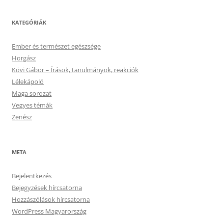
KATEGÓRIÁK
Ember és természet egészsége
Horgász
Kövi Gábor – Írások, tanulmányok, reakciók
Lélekápoló
Maga sorozat
Vegyes témák
Zenész
META
Bejelentkezés
Bejegyzések hírcsatorna
Hozzászólások hírcsatorna
WordPress Magyarország