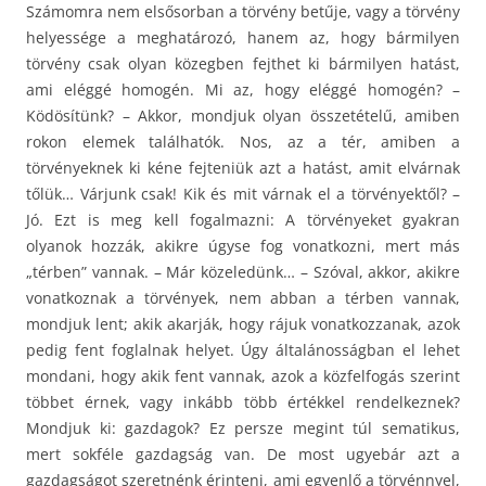
Számomra nem elsősorban a törvény betűje, vagy a törvény
helyessége a meghatározó, hanem az, hogy bármilyen
törvény csak olyan közegben fejthet ki bármilyen hatást,
ami eléggé homogén. Mi az, hogy eléggé homogén? –
Ködösítünk? – Akkor, mondjuk olyan összetételű, amiben
rokon elemek találhatók. Nos, az a tér, amiben a
törvényeknek ki kéne fejteniük azt a hatást, amit elvárnak
tőlük… Várjunk csak! Kik és mit várnak el a törvényektől? –
Jó. Ezt is meg kell fogalmazni: A törvényeket gyakran
olyanok hozzák, akikre úgyse fog vonatkozni, mert más
„térben” vannak. – Már közeledünk… – Szóval, akkor, akikre
vonatkoznak a törvények, nem abban a térben vannak,
mondjuk lent; akik akarják, hogy rájuk vonatkozzanak, azok
pedig fent foglalnak helyet. Úgy általánosságban el lehet
mondani, hogy akik fent vannak, azok a közfelfogás szerint
többet érnek, vagy inkább több értékkel rendelkeznek?
Mondjuk ki: gazdagok? Ez persze megint túl sematikus,
mert sokféle gazdagság van. De most ugyebár azt a
gazdagságot szeretnénk érinteni, ami egyenlő a törvénnyel,