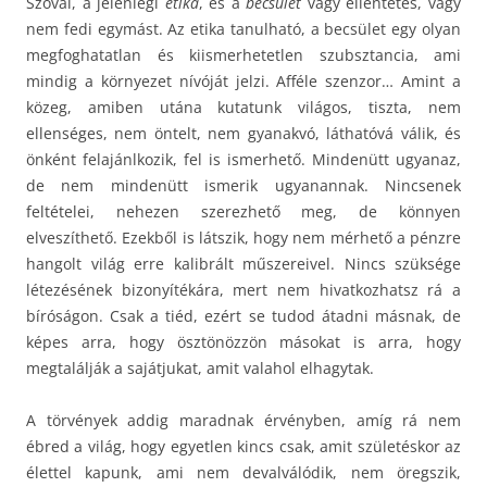
Szóval, a jelenlegi
etika
, és a
becsület
vagy ellentétes, vagy
nem fedi egymást. Az etika tanulható, a becsület egy olyan
megfoghatatlan és kiismerhetetlen szubsztancia, ami
mindig a környezet nívóját jelzi. Afféle szenzor… Amint a
közeg, amiben utána kutatunk világos, tiszta, nem
ellenséges, nem öntelt, nem gyanakvó, láthatóvá válik, és
önként felajánlkozik, fel is ismerhető. Mindenütt ugyanaz,
de nem mindenütt ismerik ugyanannak. Nincsenek
feltételei, nehezen szerezhető meg, de könnyen
elveszíthető. Ezekből is látszik, hogy nem mérhető a pénzre
hangolt világ erre kalibrált műszereivel. Nincs szüksége
létezésének bizonyítékára, mert nem hivatkozhatsz rá a
bíróságon. Csak a tiéd, ezért se tudod átadni másnak, de
képes arra, hogy ösztönözzön másokat is arra, hogy
megtalálják a sajátjukat, amit valahol elhagytak.
A törvények addig maradnak érvényben, amíg rá nem
ébred a világ, hogy egyetlen kincs csak, amit születéskor az
élettel kapunk, ami nem devalválódik, nem öregszik,