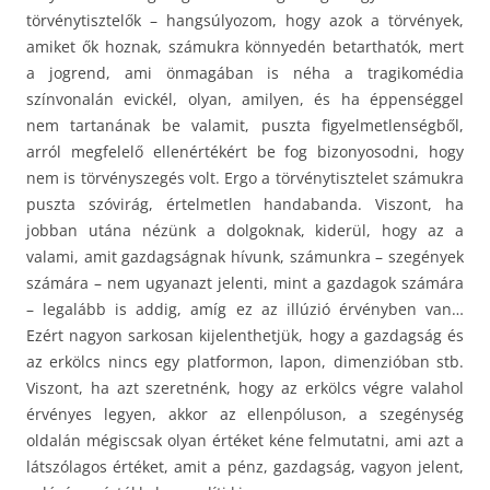
törvénytisztelők – hangsúlyozom, hogy azok a törvények,
amiket ők hoznak, számukra könnyedén betarthatók, mert
a jogrend, ami önmagában is néha a tragikomédia
színvonalán evickél, olyan, amilyen, és ha éppenséggel
nem tartanának be valamit, puszta figyelmetlenségből,
arról megfelelő ellenértékért be fog bizonyosodni, hogy
nem is törvényszegés volt. Ergo a törvénytisztelet számukra
puszta szóvirág, értelmetlen handabanda. Viszont, ha
jobban utána nézünk a dolgoknak, kiderül, hogy az a
valami, amit gazdagságnak hívunk, számunkra – szegények
számára – nem ugyanazt jelenti, mint a gazdagok számára
– legalább is addig, amíg ez az illúzió érvényben van…
Ezért nagyon sarkosan kijelenthetjük, hogy a gazdagság és
az erkölcs nincs egy platformon, lapon, dimenzióban stb.
Viszont, ha azt szeretnénk, hogy az erkölcs végre valahol
érvényes legyen, akkor az ellenpóluson, a szegénység
oldalán mégiscsak olyan értéket kéne felmutatni, ami azt a
látszólagos értéket, amit a pénz, gazdagság, vagyon jelent,