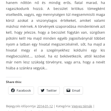
hanem nőttön nő és mindig erős, fiatal marad, ha
ragaszkodunk hozzá. A becsület kritikus tömegként
viselkedik, vagyis, egy mennyiségen túl megsemmisíti maga
körül azokat a viszonylagos értékeket, amiket valami
máshoz mérnek. A törvények szaporodása mindenkinek azt
kell, hogy jelezze, hogy a becsület fogytán van, sürgősen
pótolni kell! Ha majd minden egyéb jogosítványnál többet
nyom a latban egy hivatal megszerzésénél, sőt, ha majd a
hivatal megy el a szegényekhez koldulni egy kis
megbecsülést…, szóval, ha ez bekövetkezik, attól kezdve
már nem lesz szükség törvényre, vagy arra, hogy a nevét
hiába a szánkra vegyük…
Share this:
Facebook
Twitter
Email
Bejegyzés időpontja:
2014-01-12
| Kategória:
Vegyes témák
|