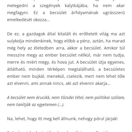
melegedni a szegények kalyibájába, ha nem akar
megfagyni. Ez a becsület árfolyamának ugrásszerű
emelkedését okozza…
De ez, a gazdagok által kitalált és erőltetett világ ma azt
sulykolja mindenkinek, hogy előbb a pénz, aztán, ha marad
még hely az életedben arra, akkor a becsület. Amikor túl
messzire megy az ember becsület nélkül, már nem tudja,
merre és miért megy, és hova jut. A becsület útja egyenes,
átlátható, minden térképen megtalálható, a becsületes
ember nem bujkál, menekül, cselezik, mert nem lehet tőle
azt elvenni, ami annak nincs, aki azt elvenni akarja…
A becsület nem árucikk, nem tőzsdei tétel, nem politikai szólam,
nem tanítják az egyetemen (…).
Na, lehet, hogy itt meg kell állnunk, nehogy pórul járjak!