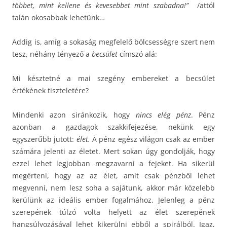
többet, mint kellene és kevesebbet mint szabadna!”
/attól
talán okosabbak lehetünk…
Addig is, amíg a sokaság megfelelő bölcsességre szert nem
tesz, néhány tényező a
becsület
címszó alá:
Mi késztetné a mai szegény embereket a becsület
értékének tiszteletére?
Mindenki azon siránkozik, hogy
nincs elég pénz
. Pénz
azonban a gazdagok szakkifejezése, nekünk egy
egyszerűbb jutott:
élet.
A pénz egész világon csak az ember
számára jelenti az életet. Mert sokan úgy gondolják, hogy
ezzel lehet legjobban megzavarni a fejeket. Ha sikerül
megérteni, hogy az az élet, amit csak pénzből lehet
megvenni, nem lesz soha a sajátunk, akkor már közelebb
kerülünk az ideális ember fogalmához. Jelenleg a pénz
szerepének túlzó volta helyett az élet szerepének
hangsúlyozásával lehet kikerülni ebből a spirálból. Igaz,