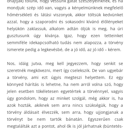
óhajtják) tőlünk, hogy vessünk gátat szeszélyeinknek, és ha
mondjuk: szép idő van, vagyis a kényelmünknek megfelelő
hőmérsékleti és látási viszonyok, akkor töltsük kedvünket
azzal, hogy a szaporodni és sokasodni kívánó élőlényeket
helyükön zaklassuk, alkalom adtán öljük is meg, ha úri
gusztusunk úgy kívánja. Igaz, hogy ezen tetteinket
semmiféle idekapcsolható tudás nem alapozza, a törvény
ismerete pedig a legkevésbé, de a jó idő, az jó idő – kérem.
Nos, idáig jutva, meg kell jegyezzem, hogy senkit se
szeretnék megkövezni, mert így cselekszik. De van ugyebár
a törvény, ami ezt úgyis megteszi helyettem. Ez egy
könnyed hárítás is lehetne, ha nem arról volna szó, hogy
jelen esetben tökéletesen egyetértek a törvénnyel, vagyis
úgy gondolom, hogy az minket szolgál, még akkor is, ha
azok hozták, akiknek sem arra nincs szükségük, hogy a
törvény áldásait élvezzék, sem arra, hogy ujjongjanak a
törvényt be nem tartók bánatán. Egyszerűen csak
megtalálták azt a pontot, ahol ők is jól járhatnak (büntetés-