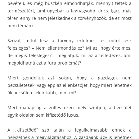
bevétel), és még büszkén elmondhatják, mennyit tettek a
természetért, ami ugyebár a legnagyobb kincs. Igaz, más
téren ennyire nem jeleskednek a törvényhozók, de ez most
nem témánk.
Szóval, mitől lesz a törvény értelmes, és mitől lesz
felesleges? – Nem ellentmondás ez? Mi az, hogy értelmes,
de mégis felesleges? – meglátjuk, mi az a felfedezés, ami
megoldhatná ezt a fura problémát?
Miért gondoljuk azt sokan, hogy a gazdagok nem
becsületesek, vagy épp az ellenkezőjét, hogy miért lehetnek
ők becsületesek inkább, mint mi?
Mert manapság a züllés ezen mély szintjén, a becsület
egyik oldalon sem kifizetődő luxus…
A „kifizetődő” szó talán a legalkalmasabb ennek a
helyzetnek a megvilágításához. A gazdagok úgy is lehetnek