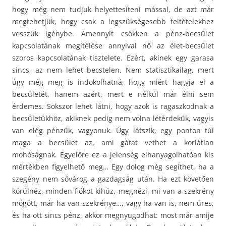
hogy még nem tudjuk helyettesíteni mással, de azt már
megtehetjük, hogy csak a legszükségesebb feltételekhez
vesszük igénybe. Amennyit csökken a pénz-becsület
kapcsolatának megítélése annyival nő az élet-becsület
szoros kapcsolatának tisztelete. Ezért, akinek egy garasa
sincs, az nem lehet becstelen. Nem statisztikailag, mert
úgy még meg is indokolhatná, hogy miért hagyja el a
becsületét, hanem azért, mert e nélkül már élni sem
érdemes. Sokszor lehet látni, hogy azok is ragaszkodnak a
becsületükhöz, akiknek pedig nem volna létérdekük, vagyis
van elég pénzük, vagyonuk. Úgy látszik, egy ponton túl
maga a becsület az, ami gátat vethet a korlátlan
mohóságnak. Egyelőre ez a jelenség elhanyagolhatóan kis
mértékben figyelhető meg… Egy dolog még segíthet, ha a
szegény nem sóvárog a gazdagság után. Ha ezt követően
körülnéz, minden fiókot kihúz, megnézi, mi van a szekrény
mögött, már ha van szekrénye…, vagy ha van is, nem üres,
és ha ott sincs pénz, akkor megnyugodhat: most már amije