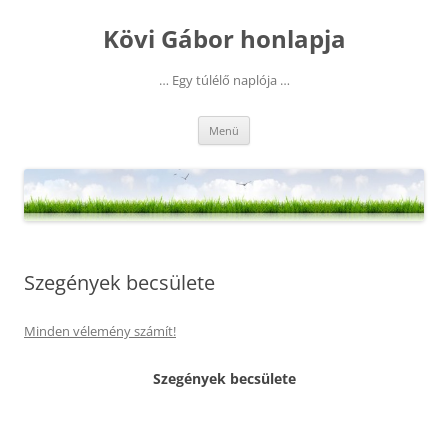
Kilépés
a
Kövi Gábor honlapja
tartalomba
… Egy túlélő naplója …
Menü
Szegények becsülete
Minden vélemény számít!
Szegények becsülete