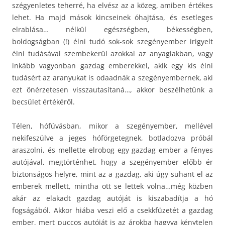
szégyenletes teherré, ha elvész az a közeg, amiben értékes
lehet. Ha majd mások kincseinek óhajtása, és esetleges
elrablása… nélkül egészségben, békességben,
boldogságban (!) élni tudó sok-sok szegényember irigyelt
élni tudásával szembekerül azokkal az anyagiakban, vagy
inkább vagyonban gazdag emberekkel, akik egy kis élni
tudásért az aranyukat is odaadnák a szegényembernek, aki
ezt önérzetesen visszautasítaná…, akkor beszélhetünk a
becsület értékéről.
Télen, hófúvásban, mikor a szegényember, mellével
nekifeszülve a jeges hóförgetegnek, botladozva próbál
araszolni, és mellette elrobog egy gazdag ember a fényes
autójával, megtörténhet, hogy a szegényember előbb ér
biztonságos helyre, mint az a gazdag, aki úgy suhant el az
emberek mellett, mintha ott se lettek volna…még közben
akár az elakadt gazdag autóját is kiszabadítja a hó
fogságából. Akkor hiába veszi elő a csekkfüzetét a gazdag
ember, mert puccos autóját is az árokba hagyva kénytelen