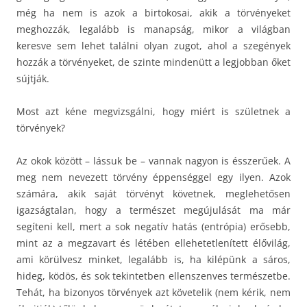
még ha nem is azok a birtokosai, akik a törvényeket
meghozzák, legalább is manapság, mikor a világban
keresve sem lehet találni olyan zugot, ahol a szegények
hozzák a törvényeket, de szinte mindenütt a legjobban őket
sújtják.
Most azt kéne megvizsgálni, hogy miért is születnek a
törvények?
Az okok között – lássuk be – vannak nagyon is ésszerűek. A
meg nem nevezett törvény éppenséggel egy ilyen. Azok
számára, akik saját törvényt követnek, meglehetősen
igazságtalan, hogy a természet megújulását ma már
segíteni kell, mert a sok negatív hatás (entrópia) erősebb,
mint az a megzavart és létében ellehetetlenített élővilág,
ami körülvesz minket, legalább is, ha kilépünk a sáros,
hideg, ködös, és sok tekintetben ellenszenves természetbe.
Tehát, ha bizonyos törvények azt követelik (nem kérik, nem