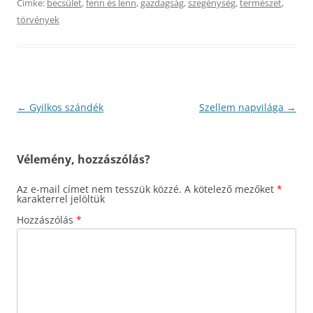
Címke:
becsület
,
fenn és lenn
,
gazdagság
,
szegénység
,
természet
,
törvények
Bejegyzés
←
Gyilkos szándék
Szellem napvilága
→
navigáció
Vélemény, hozzászólás?
Az e-mail címet nem tesszük közzé.
A kötelező mezőket
*
karakterrel jelöltük
Hozzászólás
*