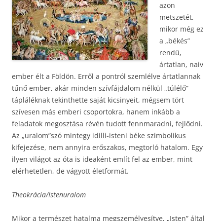
azon
metszetét,
mikor még ez
a „békés”
rendű,
ártatlan, naiv
ember élt a Földön. Erről a pontról szemlélve ártatlannak
tűnő ember, akár minden szívfájdalom nélkül „túlélő”
tápláléknak tekinthette saját kicsinyeit, mégsem tört
szívesen más emberi csoportokra, hanem inkább a
feladatok megosztása révén tudott fennmaradni, fejlődni.
Az „uralom”szó mintegy idilli-isteni béke szimbolikus
kifejezése, nem annyira erőszakos, megtorló hatalom. Egy
ilyen világot az óta is ideaként említ fel az ember, mint
elérhetetlen, de vágyott életformát.
Theokrácia/Istenuralom
Mikor a természet hatalma megszemélyesítve, „Isten” által