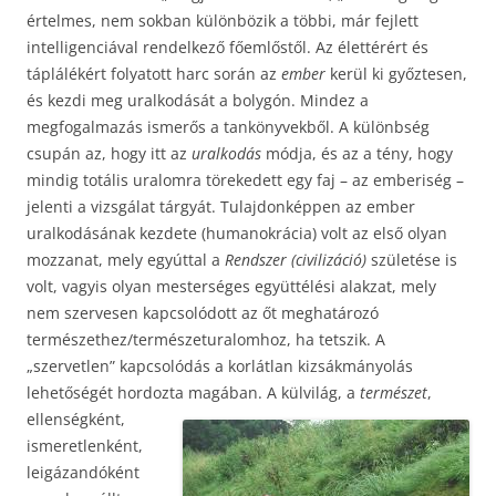
értelmes, nem sokban különbözik a többi, már fejlett
intelligenciával rendelkező főemlőstől. Az élettérért és
táplálékért folyatott harc során az
ember
kerül ki győztesen,
és kezdi meg uralkodását a bolygón. Mindez a
megfogalmazás ismerős a tankönyvekből. A különbség
csupán az, hogy itt az
uralkodás
módja, és az a tény, hogy
mindig totális uralomra törekedett egy faj – az emberiség –
jelenti a vizsgálat tárgyát. Tulajdonképpen az ember
uralkodásának kezdete (humanokrácia) volt az első olyan
mozzanat, mely egyúttal a
Rendszer (civilizáció)
születése is
volt, vagyis olyan mesterséges együttélési alakzat, mely
nem szervesen kapcsolódott az őt meghatározó
természethez/természeturalomhoz, ha tetszik. A
„szervetlen” kapcsolódás a korlátlan kizsákmányolás
lehetőségét hordozta magában. A külvilág, a
természet
,
ellenségként,
ismeretlenként,
leigázandóként