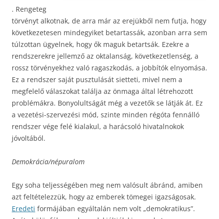
. Rengeteg
törvényt alkotnak, de arra már az erejükből nem futja, hogy
következetesen mindegyiket betartassák, azonban arra sem
túlzottan ügyelnek, hogy ők maguk betartsák. Ezekre a
rendszerekre jellemző az oktalanság, következetlenség, a
rossz törvényekhez való ragaszkodás, a jobbítók elnyomása.
Ez a rendszer saját pusztulását sietteti, mivel nem a
megfelelő válaszokat találja az önmaga által létrehozott
problémákra. Bonyolultságát még a vezetők se látják át. Ez
a vezetési-szervezési mód, szinte minden régóta fennálló
rendszer vége felé kialakul, a harácsoló hivatalnokok
jóvoltából.
Demokrácia/népuralom
Egy soha teljességében meg nem valósult ábránd, amiben
azt feltételezzük, hogy az emberek tömegei igazságosak.
Eredeti
formájában egyáltalán nem volt „demokratikus”.