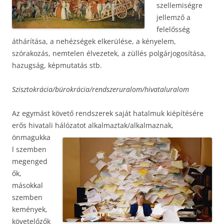
szellemiségre
jellemző a
felelősség
áthárítása, a nehézségek elkerülése, a kényelem,
szórakozás, nemtelen élvezetek, a züllés polgárjogosítása,
hazugság, képmutatás stb.
Szisztokrácia/bürokrácia/rendszeruralom/hivataluralom
Az egymást követő rendszerek saját hatalmuk kiépítésére
erős hivatali hálózatot
alkalmaztak/alkalmaznak,
önmagukka
l szemben
megenged
ők,
másokkal
szemben
kemények,
követelőzők