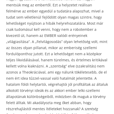
mentsük meg az embertől. Ezt a helyzetet reálisan
felmérve az ember egyedül a tudatára alapozhat, mivel a
tudat sem véletlenül fejlődött olyan magas szintre, hogy
lehetőséget nyújtson a hibák helyrehozatalára. Most már
csak tudomásul kell venni, hogy nem a robotember a
kivezető út, hanem az EMBER valódi erényeinek
„világiasítása”. A „Felvilágosodás” olyan lehetőség volt, mint
az összes olyan pillanat, mikor az emberiség szellemi
fordulóponthoz jutott. Ezt a lehetőséget nem a középkor
teljes likvidálásával, hanem türelmes, és értelmes kritikával
kellett volna kiaknázni. A „szentség” elve (szakralitás) nem
azonos a Theokráciával, ami egy nálunk tökéletesebb, de el
nem ért idea tűzzel-vassal való hatalmát jelentette. A
hatalom földi helytartói, végrehajtói jól profitáltak az általuk
alkotott törvényi ideák és az akkori ember lelki-szellemi
állapotának különbségeiből, miközben ők maguk a törvény
felett álltak. Mi akadályozta meg őket abban, hogy
részrehajlástól mentes ítéleteket hozzanak? A
szentség