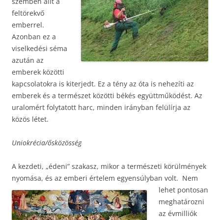
szemben állt a
feltörekvő
emberrel.
Azonban ez a
viselkedési séma
azután az
emberek közötti
kapcsolatokra is kiterjedt. Ez a tény az óta is nehezíti az
emberek és a természet közötti békés együttműködést. Az
uralomért folytatott harc, minden irányban felülírja az
közös létet.
Uniokrécia/ősközösség
A kezdeti, „édeni” szakasz, mikor a természeti körülmények
nyomása, és az emberi értelem egyensúlyban volt.
Nem
lehet pontosan
meghatározni
az évmilliók