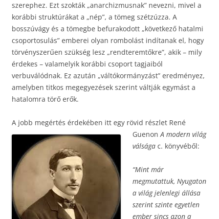
szerephez. Ezt szokták „anarchizmusnak” nevezni, mivel a
korábbi struktúrákat a „nép”, a tömeg szétzúzza. A
bosszúvágy és a tömegbe befurakodott „következő hatalmi
csoportosulás” emberei olyan rombolást indítanak el, hogy
törvényszerűen szükség lesz „rendteremtőkre”, akik – mily
érdekes – valamelyik korábbi csoport tagjaiból
verbuválódnak. Ez azután „váltókormányzást” eredményez,
amelyben titkos megegyezések szerint váltják egymást a
hatalomra törő erők.
A jobb megértés érdekében itt egy rövid részlet René
Guenon
A modern világ
válsága
c. könyvéből:
“Mint már
megmutattuk, Nyugaton
a világ jelenlegi állása
szerint szinte egyetlen
ember sincs azon a