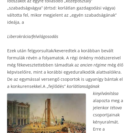
időszakot az egyre tollasodó „középosztály”
„szabadságvágya” (értsd: korlátlan gazdagodási vágya)
váltotta fel, mikor megjelent az „egyén szabadságának”
ideája, a
Liberokrácia/felvilágosodás
Ezek után felgyorsultak/keveredtek a korábban bevált
formulák révén a folyamatok. A régi önkény módszereivel
még fékevesztettebben támadtak az
ancien régime
még élő
képviselőire, mint a korábbi egyeduralkodók alattvalóikra.
De az egymással versengő csoportok is ugyanígy bántak el
a konkurensekkel.
A „fejlődés”
korlátlanságának
kinyilvánítása
alapozta meg a
jelenkor
tétova
csoportjainak
kényuralmát.
Erre a