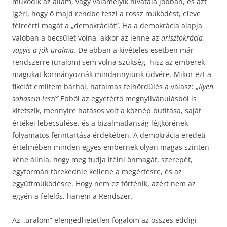
működik az állam, vagy valamelyik hivatala jobban, és azt
ígéri, hogy ő majd rendbe teszi a rossz működést, eleve
félreérti magát a „demokráciát”. Ha a demokrácia alapja
valóban a becsület volna, akkor az lenne az
arisztokrácia,
vagyis a jók uralma.
De abban a kivételes esetben már
rendszerre (uralom) sem volna szükség, hisz az emberek
magukat kormányoznák mindannyiunk üdvére. Mikor ezt a
fikciót említem bárhol, hatalmas felhördülés a válasz: „
Ilyen
sohasem lesz!”
Ebből az egyetértő megnyilvánulásból is
kitetszik, mennyire hatásos volt a köznép butítása, saját
értékei lebecsülése, és a bizalmatlanság légkörének
folyamatos fenntartása érdekében. A demokrácia eredeti
értelmében minden egyes embernek olyan magas szinten
kéne állnia, hogy meg tudja ítélni önmagát, szerepét,
egyformán törekednie kellene a megértésre, és az
együttműködésre. Hogy nem ez történik, azért nem az
egyén a felelős, hanem a Rendszer.
Az „uralom” elengedhetetlen fogalom az összes eddigi