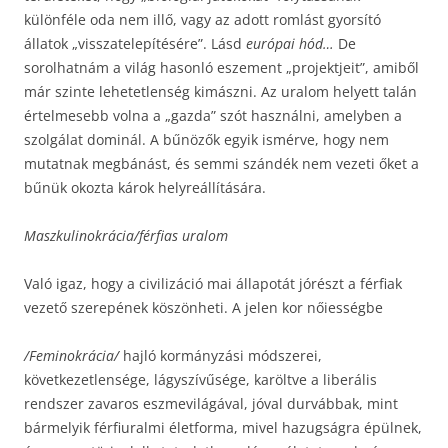
különféle oda nem illő, vagy az adott romlást gyorsító
állatok „visszatelepítésére”. Lásd
európai hód…
De
sorolhatnám a világ hasonló eszement „projektjeit”, amiből
már szinte lehetetlenség kimászni. Az uralom helyett talán
értelmesebb volna a „gazda” szót használni, amelyben a
szolgálat dominál. A bűnözők egyik ismérve, hogy nem
mutatnak megbánást, és semmi szándék nem vezeti őket a
bűnük okozta károk helyreállítására.
Maszkulinokrácia/férfias uralom
Való igaz, hogy a civilizáció mai állapotát jórészt a férfiak
vezető szerepének köszönheti. A jelen kor nőiességbe
/Feminokrácia/
hajló kormányzási módszerei,
következetlensége, lágyszívűsége, karöltve a liberális
rendszer zavaros eszmevilágával, jóval durvábbak, mint
bármelyik férfiuralmi életforma, mivel hazugságra épülnek,