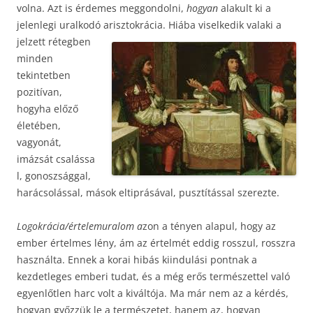
volna. Azt is érdemes meggondolni,
hogyan
alakult ki a
jelenlegi uralkodó arisztokrácia.
Hiába viselkedik valaki a
jelzett rétegben
minden
tekintetben
pozitívan,
hogyha előző
életében,
vagyonát,
imázsát csalássa
l, gonoszsággal,
harácsolással, mások eltiprásával, pusztítással szerezte.
Logokrácia/értelemuralom a
zon a tényen alapul, hogy az
ember értelmes lény, ám az értelmét eddig rosszul, rosszra
használta. Ennek a korai hibás kiindulási pontnak a
kezdetleges emberi tudat, és a még erős természettel való
egyenlőtlen harc volt a kiváltója. Ma már nem az a kérdés,
hogyan győzzük le a természetet, hanem az, hogyan