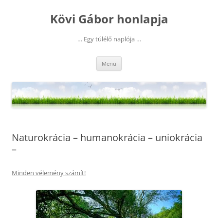
Kilépés
a
Kövi Gábor honlapja
tartalomba
… Egy túlélő naplója …
Menü
Naturokrácia – humanokrácia – uniokrácia
–
Minden vélemény számít!