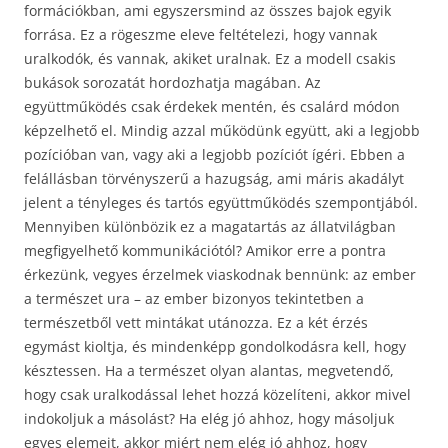
formációkban, ami egyszersmind az összes bajok egyik
forrása. Ez a rögeszme eleve feltételezi, hogy vannak
uralkodók, és vannak, akiket uralnak. Ez a modell csakis
bukások sorozatát hordozhatja magában. Az
együttműködés csak érdekek mentén, és csalárd módon
képzelhető el. Mindig azzal működünk együtt, aki a legjobb
pozícióban van, vagy aki a legjobb pozíciót ígéri. Ebben a
felállásban törvényszerű a hazugság, ami máris akadályt
jelent a tényleges és tartós együttműködés szempontjából.
Mennyiben különbözik ez a magatartás az állatvilágban
megfigyelhető kommunikációtól? Amikor erre a pontra
érkezünk, vegyes érzelmek viaskodnak bennünk: az ember
a természet ura – az ember bizonyos tekintetben a
természetből vett mintákat utánozza. Ez a két érzés
egymást kioltja, és mindenképp gondolkodásra kell, hogy
késztessen. Ha a természet olyan alantas, megvetendő,
hogy csak uralkodással lehet hozzá közelíteni, akkor mivel
indokoljuk a másolást? Ha elég jó ahhoz, hogy másoljuk
egyes elemeit, akkor miért nem elég jó ahhoz, hogy