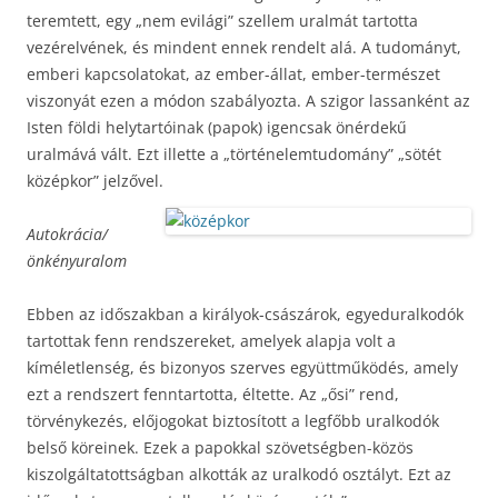
teremtett, egy „nem evilági” szellem uralmát tartotta
vezérelvének, és mindent ennek rendelt alá. A tudományt,
emberi kapcsolatokat, az ember-állat, ember-természet
viszonyát ezen a módon szabályozta. A szigor lassanként az
Isten földi helytartóinak (papok) igencsak önérdekű
uralmává vált. Ezt illette a „történelemtudomány” „sötét
középkor” jelzővel.
Autokrácia/
önkényuralom
Ebben az időszakban a királyok-császárok, egyeduralkodók
tartottak fenn rendszereket, amelyek alapja volt a
kíméletlenség, és bizonyos szerves együttműködés, amely
ezt a rendszert fenntartotta, éltette. Az „ősi” rend,
törvénykezés, előjogokat biztosított a legfőbb uralkodók
belső köreinek. Ezek a papokkal szövetségben-közös
kiszolgáltatottságban alkották az uralkodó osztályt. Ezt az