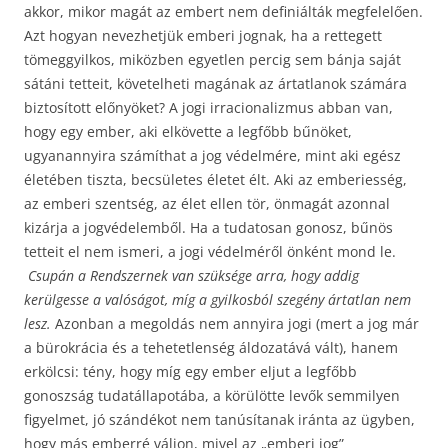
akkor, mikor magát az embert nem definiálták megfelelően.
Azt hogyan nevezhetjük emberi jognak, ha a rettegett
tömeggyilkos, miközben egyetlen percig sem bánja saját
sátáni tetteit, követelheti magának az ártatlanok számára
biztosított előnyöket? A jogi irracionalizmus abban van,
hogy egy ember, aki elkövette a legfőbb bűnöket,
ugyanannyira számíthat a jog védelmére, mint aki egész
életében tiszta, becsületes életet élt. Aki az emberiesség,
az emberi szentség, az élet ellen tör, önmagát azonnal
kizárja a jogvédelemből. Ha a tudatosan gonosz, bűnös
tetteit el nem ismeri, a jogi védelméről önként mond le.
Csupán a Rendszernek van szüksége arra, hogy addig
kerülgesse a valóságot, míg a gyilkosból szegény ártatlan nem
lesz.
Azonban a megoldás nem annyira jogi (mert a jog már
a bürokrácia és a tehetetlenség áldozatává vált), hanem
erkölcsi: tény, hogy míg egy ember eljut a legfőbb
gonoszság tudatállapotába, a körülötte levők semmilyen
figyelmet, jó szándékot nem tanúsítanak iránta az ügyben,
hogy más emberré váljon, mivel az „emberi jog”