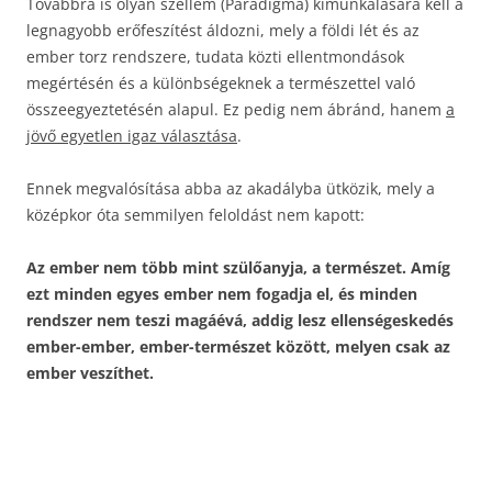
Továbbra is olyan szellem (Paradigma) kimunkálására kell a
legnagyobb erőfeszítést áldozni, mely a földi lét és az
ember torz rendszere, tudata közti ellentmondások
megértésén és a különbségeknek a természettel való
összeegyeztetésén alapul. Ez pedig nem ábránd, hanem
a
jövő egyetlen igaz választása
.
Ennek megvalósítása abba az akadályba ütközik, mely a
középkor óta semmilyen feloldást nem kapott:
Az ember nem több mint szülőanyja, a természet. Amíg
ezt minden egyes ember nem fogadja el, és minden
rendszer nem teszi magáévá, addig lesz ellenségeskedés
ember-ember, ember-természet között, melyen csak az
ember veszíthet.