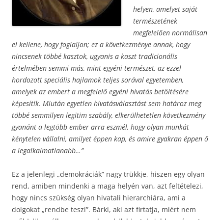
helyen, amelyet saját
természetének
megfelelően normálisan
el kellene, hogy foglaljon; ez a következménye annak, hogy
nincsenek többé kasztok, ugyanis a kaszt tradicionális
értelmében semmi más, mint egyéni természet, az ezzel
hordozott speciális hajlamok teljes sorával egyetemben,
amelyek az embert a megfelelő egyéni hivatás betöltésére
képesítik. Miután egyetlen hivatásválasztást sem határoz meg
többé semmilyen legitim szabály, elkerülhetetlen következmény
gyanánt a legtöbb ember arra eszmél, hogy olyan munkát
kénytelen vállalni, amilyet éppen kap, és amire gyakran éppen ő
a legalkalmatlanabb…”
Ez a jelenlegi „demokráciák” nagy trükkje, hiszen egy olyan
rend, amiben mindenki a maga helyén van, azt feltételezi,
hogy nincs szükség olyan hivatali hierarchiára, ami a
dolgokat „rendbe teszi”. Bárki, aki azt firtatja, miért nem