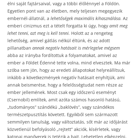
élni saját fajtársaival, vagy a többi élőlénnyel a Földön.
Egyetlen pont van az életben, mely teljesen megegyezik
embernél-állatnál, a
lehetőségek maximális kihasználása.
Az
emberi cinizmus ezt a tételt forgatta ki úgy, hogy
amit meg
lehet tenni, azt meg is kell tenni.
Holott az a rengeteg
lehetőség, amivel gátlás nélkül éltünk, és az adott
pillanatban
annak negatív hatásait is mérlegelve
mégsem
abba az irányba fordítottuk a folyamatokat, amivel az
ember a Földet Édenné tette volna, mind elvesztek. Ma már
szóba sem jön, hogy az eredeti állapotokat helyreállítsuk,
inkább a következmények negatív hatásait enyhítjük, ami
annak beismerése, hogy a felelősségtudat nem része az
ember jellemének. Most csak egy időszerű eseményt
(Csernobil) említek, amit azóta számos hasonló hatású,
„tudományos” szándékú „baklövés”, vagy szándékos
természetpusztítás követett. Egyikből sem származott
semmilyen tanulság, vagy változtatás, sőt már az időjárást
közvetlenül befolyásoló „rejtett” akciók, kísérletek, vagy
katonai manőverek is tetézik a bajt. Lehetetlen elképzelni,