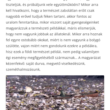
tiszteljük, és próbáljunk vele együttműködni? Mikor arra
kell hivatkozni, hogy a természet zabolátlan erőit csak
nagyobb erővel tudjuk féken tartani, akkor fontos az
uralom fenntartása, mikor viszont saját gyengeségeinket
magyarázzuk a természeti példákkal, máris elismerjük,
hogy nem vagyunk jobbak az állatoknál. Mikor arra hoznak
fel egyre ostobább okokat, miért is nem vagyunk a bolygó
szülötte, vajon miért nem gondolunk ezekre a példákra,
hisz ezek a földi természet példái, nem pedig valamilyen
égi esemény megfigyeléséből származnak… A magyarázat
kézenfekvő: saját durva, megvető viselkedésünk,
szeméthalmozásunk,