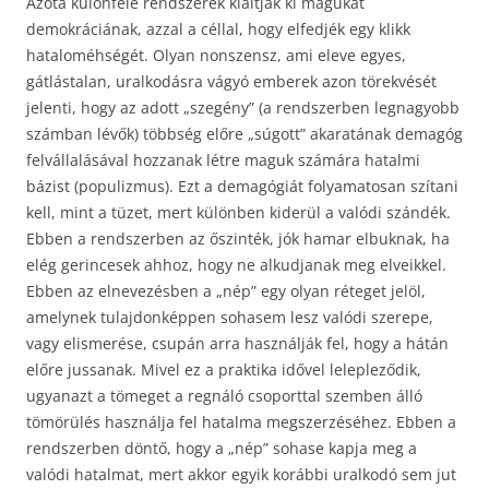
Azóta különféle rendszerek kiáltják ki magukat
demokráciának, azzal a céllal, hogy elfedjék egy klikk
hataloméhségét. Olyan nonszensz, ami eleve egyes,
gátlástalan, uralkodásra vágyó emberek azon törekvését
jelenti, hogy az adott „szegény” (a rendszerben legnagyobb
számban lévők) többség előre „súgott” akaratának demagóg
felvállalásával hozzanak létre maguk számára hatalmi
bázist (populizmus). Ezt a demagógiát folyamatosan szítani
kell, mint a tüzet, mert különben kiderül a valódi szándék.
Ebben a rendszerben az őszinték, jók hamar elbuknak, ha
elég gerincesek ahhoz, hogy ne alkudjanak meg elveikkel.
Ebben az elnevezésben a „nép” egy olyan réteget jelöl,
amelynek tulajdonképpen sohasem lesz valódi szerepe,
vagy elismerése, csupán arra használják fel, hogy a hátán
előre jussanak. Mivel ez a praktika idővel lelepleződik,
ugyanazt a tömeget a regnáló csoporttal szemben álló
tömörülés használja fel hatalma megszerzéséhez. Ebben a
rendszerben döntő, hogy a „nép” sohase kapja meg a
valódi hatalmat, mert akkor egyik korábbi uralkodó sem jut