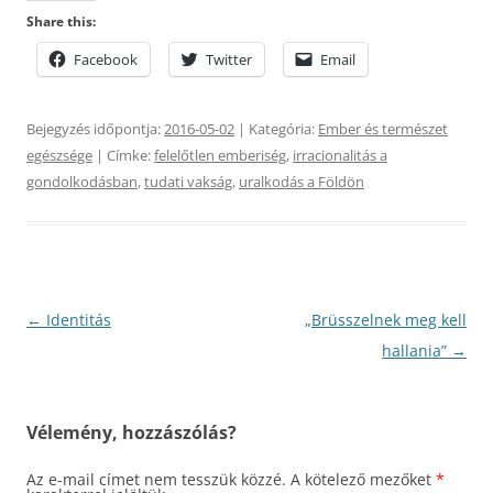
Share this:
Facebook
Twitter
Email
Bejegyzés időpontja:
2016-05-02
| Kategória:
Ember és természet
egészsége
| Címke:
felelőtlen emberiség
,
irracionalitás a
gondolkodásban
,
tudati vakság
,
uralkodás a Földön
Bejegyzés
←
Identitás
„Brüsszelnek meg kell
navigáció
hallania”
→
Vélemény, hozzászólás?
Az e-mail címet nem tesszük közzé.
A kötelező mezőket
*