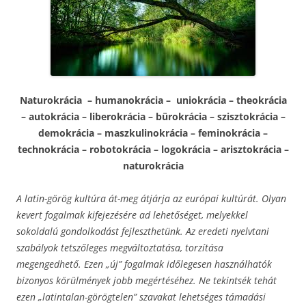
Naturokrácia – humanokrácia – uniokrácia – theokrácia
– autokrácia – liberokrácia – bürokrácia – szisztokrácia –
demokrácia – maszkulinokrácia – feminokrácia –
technokrácia – robotokrácia – logokrácia – arisztokrácia –
naturokrácia
A latin-görög kultúra át-meg átjárja az európai kultúrát. Olyan
kevert fogalmak kifejezésére ad lehetőséget, melyekkel
sokoldalú gondolkodást fejleszthetünk. Az eredeti nyelvtani
szabályok tetszőleges megváltoztatása, torzítása
megengedhető. Ezen „új” fogalmak időlegesen használhatók
bizonyos körülmények jobb megértéséhez. Ne tekintsék tehát
ezen „latintalan-görögtelen” szavakat lehetséges támadási