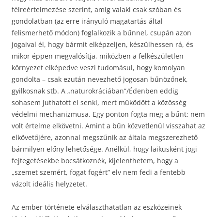
félreértelmezése szerint, amíg valaki csak szóban és
gondolatban (az erre irányuló magatartás által
felismerhető módon) foglalkozik a bűnnel, csupán azon
jogaival él, hogy bármit elképzeljen, készülhessen rá, és
mikor éppen megvalósítja, miközben a felkészületlen
környezet elképedve veszi tudomásul, hogy komolyan
gondolta – csak ezután nevezhető jogosan bűnözőnek,
gyilkosnak stb. A „naturokráciában”/Édenben eddig
sohasem juthatott el senki, mert működött a közösség
védelmi mechanizmusa. Egy ponton fogta meg a bűnt: nem
volt értelme elkövetni. Amint a bűn közvetlenül visszahat az
elkövetőjére, azonnal megszűnik az általa megszerezhető
bármilyen előny lehetősége. Anélkül, hogy laikusként jogi
fejtegetésekbe bocsátkoznék, kijelenthetem, hogy a
„szemet szemért, fogat fogért” elv nem fedi a fentebb
vázolt ideális helyzetet.
Az ember története elválaszthatatlan az eszközeinek