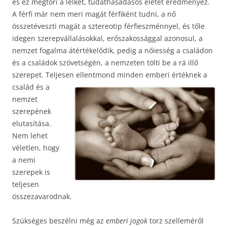
és ez megtöri a lelket, tudathasadásos életet eredményez.
A férfi már nem meri magát férfiként tudni, a nő
összetéveszti magát a sztereotip férfieszménnyel, és tőle
idegen szerepvállalásokkal, erőszakossággal azonosul, a
nemzet fogalma átértékelődik, pedig a nőiesség a családon
és a családok szövetségén, a nemzeten tölti be a rá illő
szerepet. Teljesen ellentmond minden emberi értéknek a
család
és a
nemzet
szerepének
elutasítása.
Nem lehet
véletlen, hogy
a nemi
szerepek is
teljesen
összezavarodnak.
Szükséges beszélni még az
emberi jogok
torz szelleméről