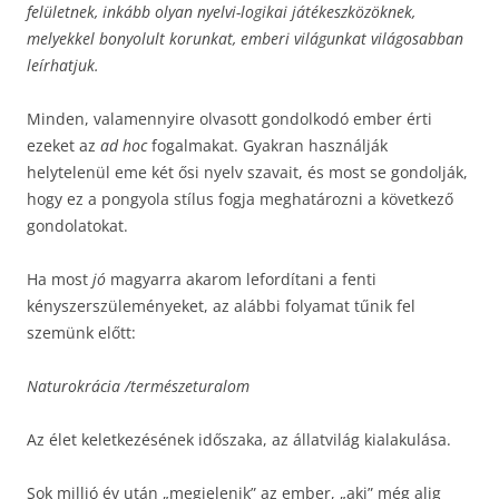
felületnek, inkább olyan nyelvi-logikai játékeszközöknek,
melyekkel bonyolult korunkat, emberi világunkat világosabban
leírhatjuk.
Minden, valamennyire olvasott gondolkodó ember érti
ezeket az
ad hoc
fogalmakat. Gyakran használják
helytelenül eme két ősi nyelv szavait, és most se gondolják,
hogy ez a pongyola stílus fogja meghatározni a következő
gondolatokat.
Ha most
jó
magyarra akarom lefordítani a fenti
kényszerszüleményeket, az alábbi folyamat tűnik fel
szemünk előtt:
Naturokrácia /természeturalom
Az élet keletkezésének időszaka, az állatvilág kialakulása.
Sok millió év után „megjelenik” az ember, „aki” még alig