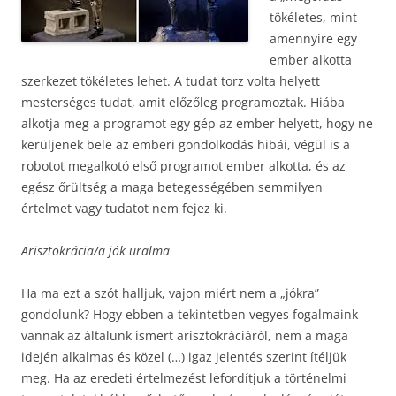
tökéletes, mint
amennyire egy
ember alkotta
szerkezet tökéletes lehet. A tudat torz volta helyett
mesterséges tudat, amit előzőleg programoztak. Hiába
alkotja meg a programot egy gép az ember helyett, hogy ne
kerüljenek bele az emberi gondolkodás hibái, végül is a
robotot megalkotó első programot ember alkotta, és az
egész őrültség a maga betegességében semmilyen
értelmet vagy tudatot nem fejez ki.
Arisztokrácia/a jók uralma
Ha ma ezt a szót halljuk, vajon miért nem a „jókra”
gondolunk? Hogy ebben a tekintetben vegyes fogalmaink
vannak az általunk ismert arisztokráciáról, nem a maga
idején alkalmas és közel (…) igaz jelentés szerint ítéljük
meg. Ha az eredeti értelmezést lefordítjuk a történelmi