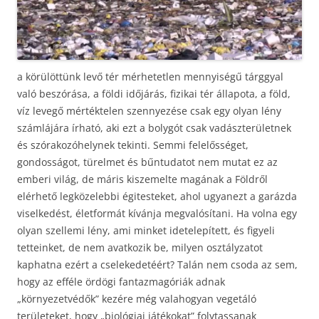
a körülöttünk levő tér mérhetetlen mennyiségű tárggyal
való beszórása, a földi időjárás, fizikai tér állapota, a föld,
víz levegő mértéktelen szennyezése csak egy olyan lény
számlájára írható, aki ezt a bolygót csak vadászterületnek
és szórakozóhelynek tekinti. Semmi felelősséget,
gondosságot, türelmet és bűntudatot nem mutat ez az
emberi világ, de máris kiszemelte magának a Földről
elérhető legközelebbi égitesteket, ahol ugyanezt a garázda
viselkedést, életformát kívánja megvalósítani. Ha volna egy
olyan szellemi lény, ami minket idetelepített, és figyeli
tetteinket, de nem avatkozik be, milyen osztályzatot
kaphatna ezért a cselekedetéért? Talán nem csoda az sem,
hogy az efféle ördögi fantazmagóriák adnak
„környezetvédők” kezére még valahogyan vegetáló
területeket, hogy „biológiai játékokat” folytassanak