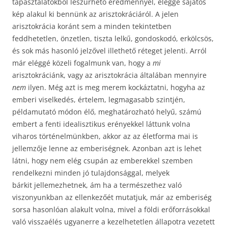
tapasztalatokból leszűrhető eredménnyel, eléggé sajátos
kép alakul ki bennünk az arisztokráciáról. A jelen
arisztokrácia koránt sem a minden tekintetben
feddhetetlen, önzetlen, tiszta lelkű, gondoskodó, erkölcsös,
és sok más hasonló jelzővel illethető réteget jelenti. Arról
már eléggé közeli fogalmunk van, hogy a
mi
arisztokráciánk, vagy az arisztokrácia általában mennyire
nem
ilyen. Még azt is meg merem kockáztatni, hogyha az
emberi viselkedés, értelem, legmagasabb szintjén,
példamutató módon élő, meghatározható helyű, számú
embert a fenti idealisztikus erényekkel láttunk volna
viharos történelmünkben, akkor az az életforma mai is
jellemzője lenne az emberiségnek. Azonban azt is lehet
látni, hogy nem elég csupán az emberekkel szemben
rendelkezni minden jó tulajdonsággal, melyek
bárkit jellemezhetnek, ám ha a természethez való
viszonyunkban az ellenkezőét mutatjuk, már az emberiség
sorsa hasonlóan alakult volna, mivel a földi erőforrásokkal
való visszaélés ugyanerre a kezelhetetlen állapotra vezetett