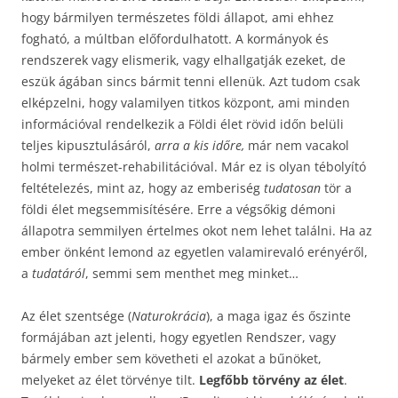
hogy bármilyen természetes földi állapot, ami ehhez
fogható, a múltban előfordulhatott. A kormányok és
rendszerek vagy elismerik, vagy elhallgatják ezeket, de
eszük ágában sincs bármit tenni ellenük. Azt tudom csak
elképzelni, hogy valamilyen titkos központ, ami minden
információval rendelkezik a Földi élet rövid időn belüli
teljes kipusztulásáról,
arra a kis időre,
már nem vacakol
holmi természet-rehabilitációval. Már ez is olyan tébolyító
feltételezés, mint az, hogy az emberiség
tudatosan
tör a
földi élet megsemmisítésére. Erre a végsőkig démoni
állapotra semmilyen értelmes okot nem lehet találni. Ha az
ember önként lemond az egyetlen valamirevaló erényéről,
a
tudatáról
, semmi sem menthet meg minket…
Az élet szentsége (
Naturokrácia
), a maga igaz és őszinte
formájában azt jelenti, hogy egyetlen Rendszer, vagy
bármely ember sem követheti el azokat a bűnöket,
melyeket az élet törvénye tilt.
Legfőbb törvény az élet
.