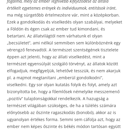
fogalma, mely az ember leghívebb kifejeződése az általa
értékelt egyetemes erények és individuumok, entitások iránt
,
ma még sürgetőbb értelmezésre vár, mint a középkorban.
Ezek a gondolkodás és viselkedés olyan szabályai, melyeket
a Földön és égen csak az ember tud kimondani, és
betartani. Az állatvilágtól nem várhatunk el olyan
„becsületet”, ami nélkül semmiben sem különböznénk egy
vérengző fenevadtól. A természet szentségének tisztelete
éppen azt jelenti, hogy az állati viselkedést, mint a
természet egyensúlyát szolgáló törvényt, az állatok között
elfogadjuk, megfigyeljük, lehetővé tesszük, és nem akarjuk
pl. a majmot megtanítani „emberül gondolkodni”,
viselkedni. Egy sor olyan kutatás folyik és folyt, amely azt
bizonyította be, hogy a főemlősek némelyike messzemenő
„pozitív” tulajdonságokkal rendelkezik. A hazugság a
természet világában szükséges, de ha a túlélés számára
előnyösebb az őszinte ragaszkodás (bonobó), akkor az is
ugyanolyan értékes forma. Semmi sem cáfolja azt, hogy az
ember nem képes őszinte és békés módon tartósan együtt