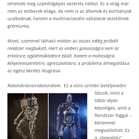
lehetnek meg számítógépes vezérlés nélkül. Ez a világ már
nem az emberek világa, de nem is az államok és kormányok
uralkodnak, hanem a multinacionális vállalatok vezetőinek
grémiuma.
Mivel, szemmel látható módon az
összes eddig próbált
rendszer megbukott, mert az emberi gonoszságra nem az
erkölcsre, együttműködésre épült, hanem a mohóságra,
kényelemszeretetre, agresszivitásra,
a probléma álmegoldása
az egész kérdés átugrása:
Robotokrácia/roboturalom.
Ez a vízió szintén beteljesedni
látszik, mint a
többi olyan
képzelgés, amit a
Rendszer foggal –
körömmel
megvalósított. Ez
a „megoldás”