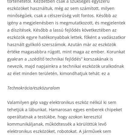
történetétől. Kezdetben csak a szükséges egyszerű
eszközöket használtuk, még az sem számított, milyen
minőségűek, csak a célszerűség volt fontos. Később az
igény a megjelenésben is megmutatkozott, és megjelentek
a díszítések. Később a lassú fejlődés következtében az
eszközök egyre hatékonyabbak lettek, főként a vadászatkor
használt gyilkoló szerszámok. Azután már az eszközök
értéke magasabbra rúgott, mint maga az ember. Korunkat
gyakran a „szédítő technikai fejlődés” korszakának is
nevezik, majd napjainkra a technikai eszközök uralkodnak
az élet minden területén, kimondhatjuk tehát: ez a
Technokrácia/eszközuralom
Valamilyen gép vagy elektronikus eszköz nélkül ki sem
tehetjük a lábunkat. Hamarosan egyes emberek chipeket
operáltatnak a testükbe, hogy azokon keresztül
kommunikáljanak, működtessék a körülöttük levő
elektronikus eszközöket, robotokat. A járművek sem