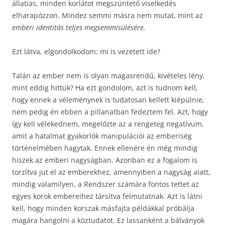
állatias, minden korlátot megszüntető viselkedés
elharapózzon. Mindez semmi másra nem mutat, mint az
emberi identitás teljes megsemmisülésére.
Ezt látva, elgondolkodom: mi is vezetett ide?
Talán az ember nem is olyan magasrendű, kivételes lény,
mint eddig hittük? Ha ezt gondolom, azt is tudnom kell,
hogy ennek a véleménynek is tudatosan kellett kiépülnie,
nem pedig én ebben a pillanatban fedeztem fel. Azt, hogy
így kell vélekednem, megelőzte az a rengeteg negatívum,
amit a hatalmat gyakorlók manipulációi az emberiség
történelmében hagytak. Ennek ellenére én még mindig
hiszek az emberi nagyságban. Azonban ez a fogalom is
torzítva jut el az emberekhez, amennyiben a nagyság alatt,
mindig valamilyen, a Rendszer számára fontos tettet az
egyes korok embereihez társítva felmutatnak. Azt is látni
kell, hogy minden korszak másfajta példákkal próbálja
magára hangolni a köztudatot. Ez lassanként a bálványok