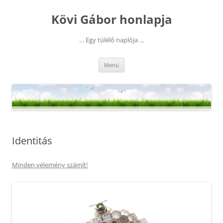
Kilépés
a
Kövi Gábor honlapja
tartalomba
… Egy túlélő naplója …
Menü
Identitás
Minden vélemény számít!