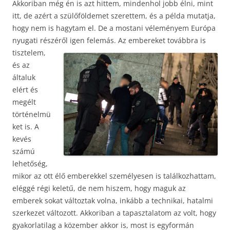
Akkoriban még én is azt hittem, mindenhol jobb élni, mint
itt, de azért a szülőföldemet szerettem, és a példa mutatja,
hogy nem is hagytam el. De a mostani véleményem Európa
nyugati részéről igen felemás.
Az embereket továbbra is
tisztelem,
és az
általuk
elért és
megélt
történelmü
ket is. A
kevés
számú
lehetőség,
mikor az ott élő emberekkel személyesen is találkozhattam,
eléggé régi keletű, de nem hiszem, hogy maguk az
emberek sokat változtak volna, inkább a technikai, hatalmi
szerkezet változott. Akkoriban a tapasztalatom az volt, hogy
gyakorlatilag a közember akkor is, most is egyformán