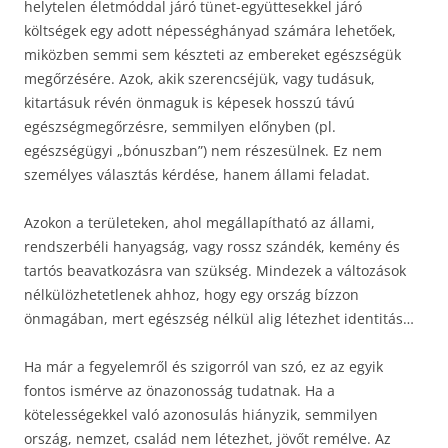
helytelen életmóddal járó tünet-együttesekkel járó
költségek egy adott népességhányad számára lehetőek,
miközben semmi sem készteti az embereket egészségük
megőrzésére. Azok, akik szerencséjük, vagy tudásuk,
kitartásuk révén önmaguk is képesek hosszú távú
egészségmegőrzésre, semmilyen előnyben (pl.
egészségügyi „bónuszban”) nem részesülnek. Ez nem
személyes választás kérdése, hanem állami feladat.
Azokon a területeken, ahol megállapítható az állami,
rendszerbéli hanyagság, vagy rossz szándék, kemény és
tartós beavatkozásra van szükség. Mindezek a változások
nélkülözhetetlenek ahhoz, hogy egy ország bízzon
önmagában, mert egészség nélkül alig létezhet identitás…
Ha már a fegyelemről és szigorról van szó, ez az egyik
fontos ismérve az önazonosság tudatnak. Ha a
kötelességekkel való azonosulás hiányzik, semmilyen
ország, nemzet, család nem létezhet, jövőt remélve. Az