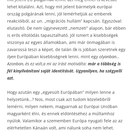
lehet kitalálni. Azt, hogy mit jelent bármelyik európai
ország polgárának lenni, jól lemérhetjük az emberek
reakcióiból, az un. „migrációs hullám” kapcsán. Egyszóval:
elutasító. De nem úgynevezett „nemzeti” alapon, bár ebben
is erős eltolódás tapasztalható. Jól ismert a kisebbségek
viszonya az egyes államokban, ami már önmagában is
zavarossá teszi a képet, de talán ők is jobban szeretnek egy
ilyen
Európában kisebbségnek lenni, mint egy
olyanban…
Azonban, és ez volt,a mi az írást motiválta:
már a többség is
fél kinyilvánítani saját identitását. Ugyanilyen, ha szégyelli
azt.
Hogy azután egy „egyesült Európában” milyen lenne a
helyzetünk…? Nos, most csak azt tudom közelebbről
lemérni, milyen nekem, magyarnak az Európai Unióban
magyarként élni, és ennek eldöntéséhez a múltamhoz
nyúlok. Valamikor a szememben Európa nyugati fele az az
elérhetetlen Kánaán volt, ami nálunk soha nem lehet.