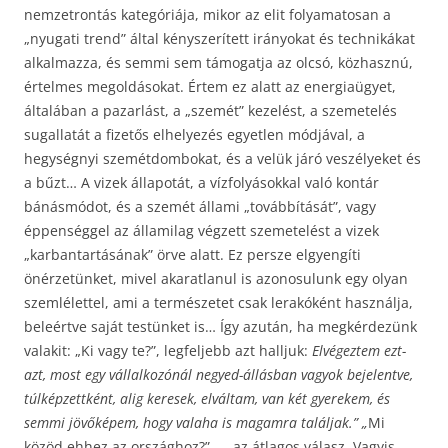
nemzetrontás kategóriája, mikor az elit folyamatosan a
„nyugati trend” által kényszerített irányokat és technikákat
alkalmazza, és semmi sem támogatja az olcsó, közhasznú,
értelmes megoldásokat. Értem ez alatt az energiaügyet,
általában a pazarlást, a „szemét” kezelést, a szemetelés
sugallatát a fizetős elhelyezés egyetlen módjával, a
hegységnyi szemétdombokat, és a velük járó veszélyeket és
a bűzt… A vizek állapotát, a vízfolyásokkal való kontár
bánásmódot, és a szemét állami „továbbítását”, vagy
éppenséggel az államilag végzett szemetelést a vizek
„karbantartásának” örve alatt. Ez persze elgyengíti
önérzetünket, mivel akaratlanul is azonosulunk egy olyan
szemlélettel, ami a természetet csak lerakóként használja,
beleértve saját testünket is… Így azután, ha megkérdezünk
valakit: „Ki vagy te?”, legfeljebb azt halljuk:
Elvégeztem ezt-
azt, most egy vállalkozónál negyed-állásban vagyok bejelentve,
túlképzettként, alig keresek, elváltam, van két gyerekem, és
semmi jövőképem, hogy valaha is magamra találjak.” „
Mi
közöd ehhez az országhoz?” …. az átlagos válasz. Vagyis