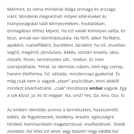
Mármint, ez volna mindenki dolga önmaga és országa
iránt. Mindenki megnézheti milyen eltéréseket és
hiányosságokat talál környezetében, hivatalában,
önmagában ehhez képest. Ha ezt valaki komolyan vallja, és
teszi, annak van identitástudata. Ha férfi, akkor férfiként,
apaként, családfőként, barátként, társként, ha nő, önzetlen,
segítő, megértő, jóindulatú, békés, szintén kreatív, okos,
művelt, finom, természetes stb.. módon. Ez nem
szerepvállalás. Tehát, az identitás nálam, nem egy szerep,
hanem életforma, hit, vállalás, mindennapi gyakorlat. És
még csak nem is vagyok „olyan” pozícióban, mint akiktől
mindezt elvárhatnánk, „csak” mindössze
ember
vagyok. Egy
a sok közül. Ja: és
itt
magyar.
Na, und? Yes. Da. Ano. Oui. Si.
Az emberi identitás azonos a természetes, hazaszerető,
békés, de fegyelmezett, tevékeny, kreatív, egészségre
törekvő, kommunikatív magatartással, viselkedéssel.
Tessék
mondani: hol lehet ezt venni, vagy tanulni? Vagy inkább hol