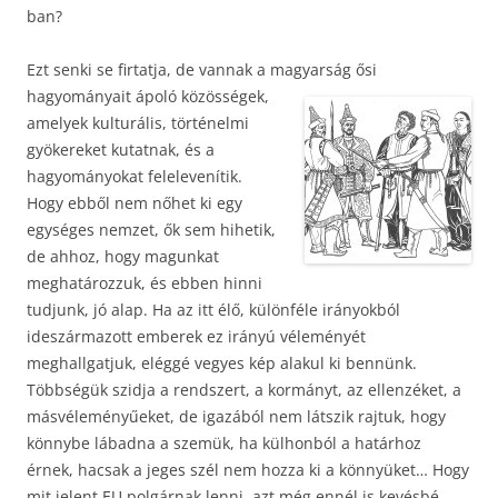
ban?
Ezt senki se firtatja, de vannak a magyarság ősi
hagyományait
ápoló közösségek,
amelyek kulturális, történelmi
gyökereket kutatnak, és a
hagyományokat felelevenítik.
Hogy ebből nem nőhet ki egy
egységes nemzet, ők sem hihetik,
de ahhoz, hogy magunkat
meghatározzuk, és ebben hinni
tudjunk, jó alap. Ha az itt élő, különféle irányokból
ideszármazott emberek ez irányú véleményét
meghallgatjuk, eléggé vegyes kép alakul ki bennünk.
Többségük szidja a rendszert, a kormányt, az ellenzéket, a
másvéleményűeket, de igazából nem látszik rajtuk, hogy
könnybe lábadna a szemük, ha külhonból a határhoz
érnek, hacsak a jeges szél nem hozza ki a könnyüket… Hogy
mit jelent EU polgárnak lenni, azt még ennél is kevésbé