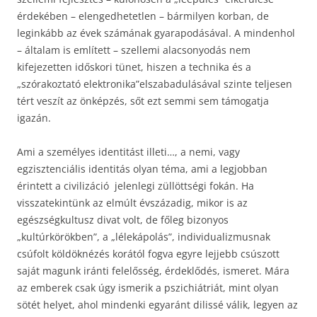
érdekében – elengedhetetlen – bármilyen korban, de
leginkább az évek számának gyarapodásával. A mindenhol
– általam is említett – szellemi alacsonyodás nem
kifejezetten időskori tünet, hiszen a technika és a
„szórakoztató elektronika”elszabadulásával szinte teljesen
tért veszít az önképzés, sőt ezt semmi sem támogatja
igazán.
Ami a személyes identitást illeti…, a nemi, vagy
egzisztenciális identitás olyan téma, ami a legjobban
érintett a civilizáció jelenlegi züllöttségi fokán. Ha
visszatekintünk az elmúlt évszázadig, mikor is az
egészségkultusz divat volt, de főleg bizonyos
„kultúrkörökben”, a „lélekápolás”, individualizmusnak
csúfolt köldöknézés korától fogva egyre lejjebb csúszott
saját magunk iránti felelősség, érdeklődés, ismeret. Mára
az emberek csak úgy ismerik a pszichiátriát, mint olyan
sötét helyet, ahol mindenki egyaránt dilissé válik, legyen az