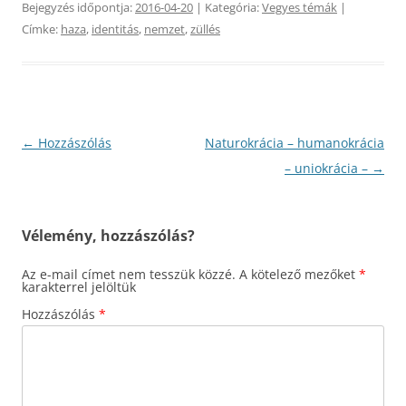
Bejegyzés időpontja:
2016-04-20
| Kategória:
Vegyes témák
|
Címke:
haza
,
identitás
,
nemzet
,
züllés
Bejegyzés
←
Hozzászólás
Naturokrácia – humanokrácia
navigáció
– uniokrácia –
→
Vélemény, hozzászólás?
Az e-mail címet nem tesszük közzé.
A kötelező mezőket
*
karakterrel jelöltük
Hozzászólás
*