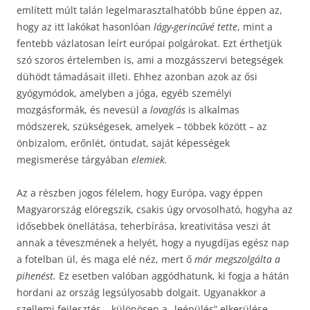
említett múlt talán legelmarasztalhatóbb bűne éppen az,
hogy az itt lakókat hasonlóan
lágy-gerincűvé tette
, mint a
fentebb vázlatosan leírt európai polgárokat. Ezt érthetjük
szó szoros értelemben is, ami a mozgásszervi betegségek
dühödt támadásait illeti. Ehhez azonban azok az ősi
gyógymódok, amelyben a jóga, egyéb személyi
mozgásformák, és nevesül a
lovaglás
is alkalmas
módszerek, szükségesek, amelyek – többek között – az
önbizalom, erőnlét, öntudat, saját képességek
megismerése tárgyában
elemiek.
Az a részben jogos félelem, hogy Európa, vagy éppen
Magyarország elöregszik, csakis úgy orvosolható, hogyha az
idősebbek önellátása, teherbírása, kreativitása veszi át
annak a téveszmének a helyét, hogy a nyugdíjas egész nap
a fotelban ül, és maga elé néz, mert ő
már megszolgálta a
pihenést.
Ez esetben valóban aggódhatunk, ki fogja a hátán
hordani az ország legsúlyosabb dolgait. Ugyanakkor a
szellemi fejlesztés – különösen a „leépülés” elkerülése