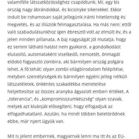
valamiféle látszatközösséghez csapódtunk. Mi, egy kis
ország nagy ábrándokkal, és kicsinyke sikerekkel. Ekkor
indult be rohamosan saját jellegünk iránti hitetlenség és
megvetés, és az illúziók felmagasztalása. Ha más nem: ettől
való szabadulásunkhoz igen ébresztő volt az elmúlt év, és a
jelen minden pillanata. A baj nagyságát jól mutatja, hogy
ez semmi látható hatást nem gyakorol, a gondolkodást
elutasító, automataként viselkedő, nemzetét, önmagát
eldobó fogyasztó zombira, aki bármilyen ország polgára
lehet. A fő tehát: olyan zombi-világbirodalom felépítése,
melyben személyiségek és bármilyen egyéni jelleg nélküli
látszatéletek, önkéntes szakadékba menetelése
helyettesítse az összes aranyba ágyazott emberi értéket. A
„tolerancia”, és „kompromisszumkészség” olyan szavak,
melyek azt kívánják elősegíteni, hogy elfogadjuk az
elfogadhatatlant. Azután, ha minél többen beletörődnek
ebbe, már nyert ügyük van.
Mit is jelent embernek, magyarnak lenni ma itt és az EU-