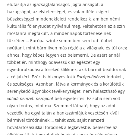
elutasítja az igazságtalanságot, jogtalanságot, a
hazugságot, az elvtelenséget, és valamiféle zsigeri
büszkeséggel mindenekfelett rendelkezik, amiben némi
kulturális fölénytudat nyilvánul meg. Feltehetően ez a szín
mostanra megfakult, a mindennapok történéseinek
tükrében… Európa szinte semmiben sem tud többet
nyújtani, mint bármilyen más régiója a világnak, és túl öreg
ahhoz, hogy képes legyen ezt beismerni. De azért annál
többet ér, minthogy odavessük az egészet egy
egyeduralkodásra törekvő klikknek, akik bármit beáldoznak
a céljaikért. Ezért is bizonyos fokú
Európa-önérzet
indokolt,
és szükséges. Azonban, látva a kormányok és a körülöttük
serénykedő ügynökök tevékenységét, nem halasztható egy
valódi nemzeti nézőpont
béli egyetértés. Ez soha sem volt
olyan fontos, mint ma. Szemmel látható, hogy az adott
vezetők, ha egyáltalán a bankszámlájuk vezetésén kívül
bármivel törődnének…, tehát
ezek,
saját nemzeti
hovatartozásukkal törődnek a legkevésbé, beleértve az
állítólag
általuk vezetettek érzései, sorsa és véleménye