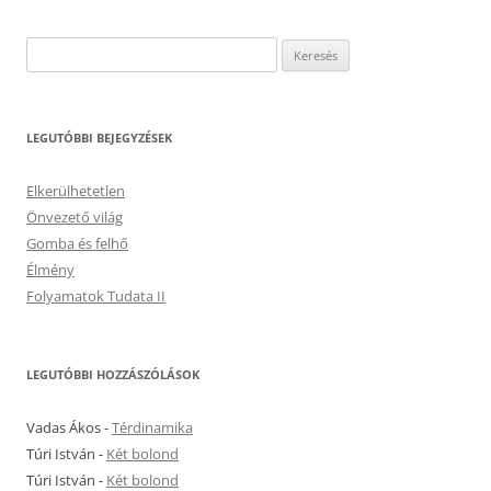
Keresés:
LEGUTÓBBI BEJEGYZÉSEK
Elkerülhetetlen
Önvezető világ
Gomba és felhő
Élmény
Folyamatok Tudata II
LEGUTÓBBI HOZZÁSZÓLÁSOK
Vadas Ákos
-
Térdinamika
Túri István
-
Két bolond
Túri István
-
Két bolond