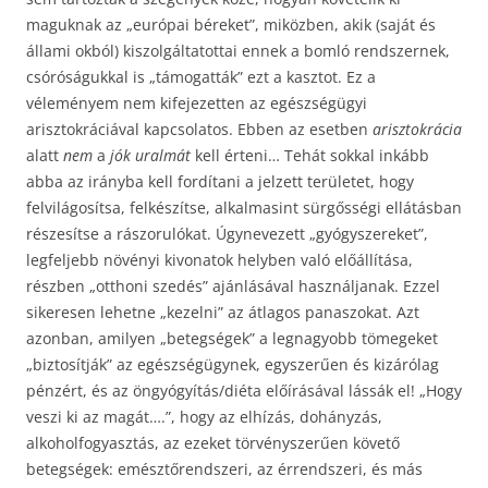
maguknak az „európai béreket”, miközben, akik (saját és
állami okból) kiszolgáltatottai ennek a bomló rendszernek,
csóróságukkal is „támogatták” ezt a kasztot. Ez a
véleményem nem kifejezetten az egészségügyi
arisztokráciával kapcsolatos. Ebben az esetben
arisztokrácia
alatt
nem
a
jók uralmát
kell érteni… Tehát sokkal inkább
abba az irányba kell fordítani a jelzett területet, hogy
felvilágosítsa, felkészítse, alkalmasint sürgősségi ellátásban
részesítse a rászorulókat. Úgynevezett „gyógyszereket”,
legfeljebb növényi kivonatok helyben való előállítása,
részben „otthoni szedés” ajánlásával használjanak. Ezzel
sikeresen lehetne „kezelni” az átlagos panaszokat. Azt
azonban, amilyen „betegségek” a legnagyobb tömegeket
„biztosítják” az egészségügynek, egyszerűen és kizárólag
pénzért, és az öngyógyítás/diéta előírásával lássák el! „Hogy
veszi ki az magát….”, hogy az elhízás, dohányzás,
alkoholfogyasztás, az ezeket törvényszerűen követő
betegségek: emésztőrendszeri, az érrendszeri, és más