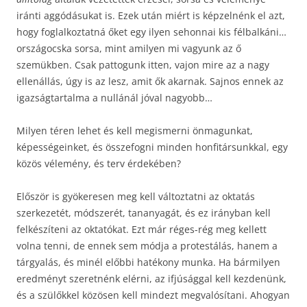
iránti aggódásukat is. Ezek után miért is képzelnénk el azt,
hogy foglalkoztatná őket egy ilyen sehonnai kis félbalkáni…
országocska sorsa, mint amilyen mi vagyunk az ő
szemükben. Csak pattogunk itten, vajon mire az a nagy
ellenállás, úgy is az lesz, amit ők akarnak. Sajnos ennek az
igazságtartalma a nullánál jóval nagyobb…
Milyen téren lehet és kell megismerni önmagunkat,
képességeinket, és összefogni minden honfitársunkkal, egy
közös vélemény, és terv érdekében?
Először is gyökeresen meg kell változtatni az oktatás
szerkezetét, módszerét, tananyagát, és ez irányban kell
felkészíteni az oktatókat. Ezt már réges-rég meg kellett
volna tenni, de ennek sem módja a protestálás, hanem a
tárgyalás, és minél előbbi hatékony munka. Ha bármilyen
eredményt szeretnénk elérni, az ifjúsággal kell kezdenünk,
és a szülőkkel közösen kell mindezt megvalósítani. Ahogyan