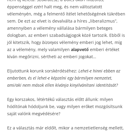
éppenséggel
ezért
halt meg, és nem változtatott
véleményén, még a felmentő ítélet lehetőségének tükrében
sem. De ezt az elvet is devalválta a híres „liberalizmus”,
amennyiben a vélemény vállalása bármilyen beteges
dologban, az emberi szabadságjogok közé tartozik. Ebből is
jól kitetszik, hogy
bizonyos
vélemény emberi jog lehet, míg
az a vélemény, mely valamilyen
alapvető
emberi értéket
kíván megőrizni, sértheti az emberi jogokat…
Eljutottunk korunk sorskérdéséhez:
Lehet-e hinni ebben az
emberben, és el lehet-e képzelni egy bármilyen nemzetet,
ami/aki nem mások ellen kívánja kinyilvánítani identitását?
Egy korszakos, létértékű választás előtt állunk: milyen
hódítónak hódoljunk be, vagy milyen erőket mozgósítsunk
saját valónk megvédésére?
Ez a választás már eldőlt, mikor a nemzetietlenség mellett,