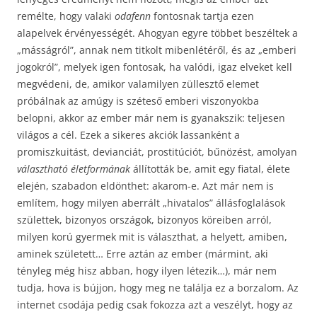
remélte, hogy valaki
odafenn
fontosnak tartja ezen
alapelvek érvényességét. Ahogyan egyre többet beszéltek a
„másságról”, annak nem titkolt mibenlétéről, és az „emberi
jogokról”, melyek igen fontosak, ha valódi, igaz elveket kell
megvédeni, de, amikor valamilyen züllesztő elemet
próbálnak az amúgy is széteső emberi viszonyokba
belopni, akkor az ember már nem is gyanakszik: teljesen
világos a cél. Ezek a sikeres akciók lassanként a
promiszkuitást, devianciát, prostitúciót, bűnözést, amolyan
választható életformának
állították be, amit egy fiatal, élete
elején, szabadon eldönthet: akarom-e. Azt már nem is
említem, hogy milyen aberrált „hivatalos” állásfoglalások
születtek, bizonyos országok, bizonyos köreiben arról,
milyen korú gyermek mit is választhat, a helyett, amiben,
aminek született… Erre aztán az ember (mármint, aki
tényleg még hisz abban, hogy ilyen létezik…), már nem
tudja, hova is bújjon, hogy meg ne találja ez a borzalom. Az
internet csodája pedig csak fokozza azt a veszélyt, hogy az