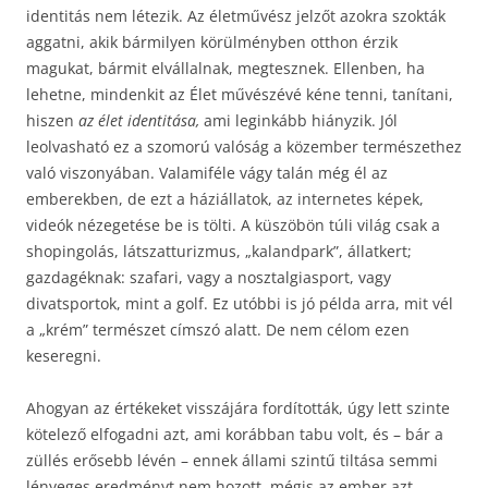
identitás nem létezik. Az életművész jelzőt azokra szokták
aggatni, akik bármilyen körülményben otthon érzik
magukat, bármit elvállalnak, megtesznek. Ellenben, ha
lehetne, mindenkit az Élet művészévé kéne tenni, tanítani,
hiszen
az élet identitása,
ami leginkább hiányzik. Jól
leolvasható ez a szomorú valóság a közember természethez
való viszonyában. Valamiféle vágy talán még él az
emberekben, de ezt a háziállatok, az internetes képek,
videók nézegetése be is tölti. A küszöbön túli világ csak a
shopingolás, látszatturizmus, „kalandpark”, állatkert;
gazdagéknak: szafari, vagy a nosztalgiasport, vagy
divatsportok, mint a golf. Ez utóbbi is jó példa arra, mit vél
a „krém” természet címszó alatt. De nem célom ezen
keseregni.
Ahogyan az értékeket visszájára fordították, úgy lett szinte
kötelező elfogadni azt, ami korábban tabu volt, és – bár a
züllés erősebb lévén – ennek állami szintű tiltása semmi
lényeges eredményt nem hozott, mégis az ember azt