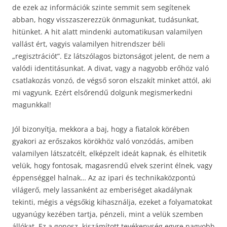
de ezek az információk szinte semmit sem segítenek
abban, hogy visszaszerezzük önmagunkat, tudásunkat,
hitünket. A hit alatt mindenki automatikusan valamilyen
vallást ért, vagyis valamilyen hitrendszer béli
„regisztrációt”. Ez látszólagos biztonságot jelent, de nem a
valódi identitásunkat. A divat, vagy a nagyobb erőhöz való
csatlakozás vonzó, de végső soron elszakít minket attól, aki
mi vagyunk. Ezért elsőrendű dolgunk megismerkedni
magunkkal!
Jól bizonyítja, mekkora a baj, hogy a fiatalok körében
gyakori az erőszakos körökhöz való vonzódás, amiben
valamilyen látszatcélt, elképzelt ideát kapnak, és elhitetik
velük, hogy fontosak, magasrendű elvek szerint élnek, vagy
éppenséggel halnak… Az az ipari és technikaközpontú
világerő, mely lassanként az emberiséget akadálynak
tekinti, mégis a végsőkig kihasználja, ezeket a folyamatokat
ugyanúgy kezében tartja, pénzeli, mint a velük szemben
állókat. Ez a gonosz, kiszámított tevékenység egyre nagyobb