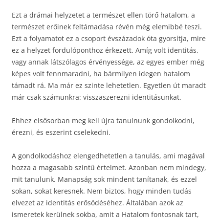
Ezt a drámai helyzetet a természet ellen törő hatalom, a
természet erőinek feltámadása révén még elemibbé teszi.
Ezt a folyamatot ez a csoport évszázadok óta gyorsítja, mire
ez a helyzet fordulóponthoz érkezett. Amíg volt identitás,
vagy annak látszólagos érvényessége, az egyes ember még
képes volt fennmaradni, ha bármilyen idegen hatalom
támadt rá. Ma már ez szinte lehetetlen. Egyetlen út maradt
már csak számunkra: visszaszerezni identitásunkat.
Ehhez elsősorban meg kell újra tanulnunk gondolkodni,
érezni, és eszerint cselekedni.
A gondolkodáshoz elengedhetetlen a tanulás, ami magával
hozza a magasabb szintű értelmet. Azonban nem mindegy,
mit tanulunk. Manapság sok mindent tanítanak, és ezzel
sokan, sokat keresnek. Nem biztos, hogy minden tudás
elvezet az identitás erősödéséhez. Általában azok az
ismeretek kerülnek sokba, amit a Hatalom fontosnak tart,