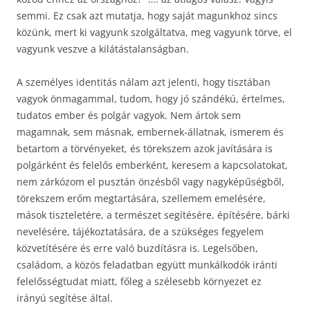
semmi. Ez csak azt mutatja, hogy saját magunkhoz sincs
közünk, mert ki vagyunk szolgáltatva, meg vagyunk törve, el
vagyunk veszve a kilátástalanságban.
A személyes identitás nálam azt jelenti, hogy tisztában
vagyok önmagammal, tudom, hogy jó szándékú, értelmes,
tudatos ember és polgár vagyok. Nem ártok sem
magamnak, sem másnak, embernek-állatnak, ismerem és
betartom a törvényeket, és törekszem azok javítására is
polgárként és felelős emberként, keresem a kapcsolatokat,
nem zárkózom el pusztán önzésből vagy nagyképűségből,
törekszem erőm megtartására, szellemem emelésére,
mások tiszteletére, a természet segítésére, építésére, bárki
nevelésére, tájékoztatására, de a szükséges fegyelem
közvetítésére és erre való buzdításra is. Legelsőben,
családom, a közös feladatban együtt munkálkodók iránti
felelősségtudat miatt, főleg a szélesebb környezet ez
irányú segítése által.