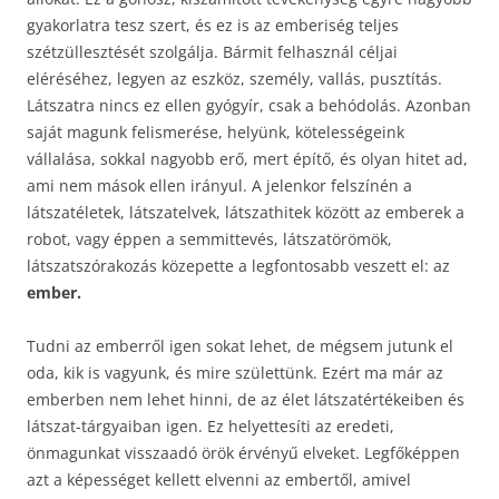
gyakorlatra tesz szert, és ez is az emberiség teljes
szétzüllesztését szolgálja. Bármit felhasznál céljai
eléréséhez, legyen az eszköz, személy, vallás, pusztítás.
Látszatra nincs ez ellen gyógyír, csak a behódolás. Azonban
saját magunk felismerése, helyünk, kötelességeink
vállalása, sokkal nagyobb erő, mert építő, és olyan hitet ad,
ami nem mások ellen irányul. A jelenkor felszínén a
látszatéletek, látszatelvek, látszathitek között az emberek a
robot, vagy éppen a semmittevés, látszatörömök,
látszatszórakozás közepette a legfontosabb veszett el: az
ember.
Tudni az emberről igen sokat lehet, de mégsem jutunk el
oda, kik is vagyunk, és mire születtünk. Ezért ma már az
emberben nem lehet hinni, de az élet látszatértékeiben és
látszat-tárgyaiban igen. Ez helyettesíti az eredeti,
önmagunkat visszaadó örök érvényű elveket. Legfőképpen
azt a képességet kellett elvenni az embertől, amivel