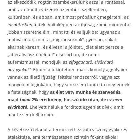
ez elkezdődik, rögtön szembekerülünk azzal a rontással,
amit az elmúlt évtizedek az emberi szellemben,
kultúrában, és abban, amit most próbálunk megérteni, az
identitásban
tettek. Voltaképpen az ifjúság zöme mindenhol
jobban szeretne élni, mint itt, és valljuk be: ugyanaz a
motivációjuk, mint a „migránsoknak”: gyorsan, sokat
akarnak keresni, és élvezni a jólétet. Jólét alatt persze a
„liberális ösztönéletet” elsősorban, de némi
eufemizmussal, mondjuk, az
elfogadható, elvárható
anyagiakat”.
Ebben a tekintetben máris komoly aggályaim
vannak az illető ifjúsági feltételrendszerről, vagyis azt
hiányolom leginkább, hogy senki sem tanította meg ennek
a fiatalságnak, hogy
az élet 98% munka és szenvedés,
majd
talán
2% eredmény, hosszú idő után, de ez
nem
elvárható
.
Ehelyett náluk a fordított egyenlet dívik, amit
már le sem kell írnom…
A következő feladat a természethez való viszony gyökeres
átalakítása, ami természetesen szintén főként iskolai