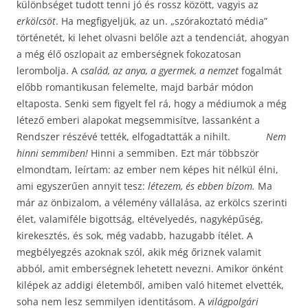
különbséget tudott tenni jó és rossz között, vagyis az
erkölcsöt
. Ha megfigyeljük, az un. „szórakoztató média”
történetét, ki lehet olvasni belőle azt a tendenciát, ahogyan
a még élő oszlopait az emberségnek fokozatosan
lerombolja. A
család, az anya, a gyermek, a nemzet
fogalmát
előbb romantikusan felemelte, majd barbár módon
eltaposta. Senki sem figyelt fel rá, hogy a médiumok a még
létező emberi alapokat megsemmisítve, lassanként a
Rendszer részévé tették, elfogadtatták a nihilt.
Nem
hinni semmiben!
Hinni a semmiben. Ezt már többször
elmondtam, leírtam: az ember nem képes hit nélkül élni,
ami egyszerűen annyit tesz:
létezem, és ebben bízom.
Ma
már az önbizalom, a vélemény vállalása, az erkölcs szerinti
élet, valamiféle bigottság, eltévelyedés, nagyképűség,
kirekesztés, és sok, még vadabb, hazugabb ítélet. A
megbélyegzés azoknak szól, akik még őriznek valamit
abból, amit emberségnek lehetett nevezni. Amikor önként
kilépek az addigi életemből, amiben való hitemet elvették,
soha nem lesz semmilyen identitásom. A
világpolgári