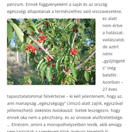
penzum. Ennek függvényeként a saját és az ország
egészségi állapotának a természethez való visszavezetése,
ez alatt
nem értve
a halászat-
vadászatot,
de azért
némi
„gyűjtögeté
s” még
belefér.
Azonban –
27 éves
tapasztalatommal felvértezve – ki kell jelentenem, hogy az,
ami manapság „egészségügy” címszó alatt zajlik, egyszóval
jellemezhető:
önkéntes holokauszt
. Sietek leszögezni, hogy
ennek oka nem a pénzhiány, és az orvosok alulfizetettsége.
… Elnézem, amint a monopolhelyzetben levők, akik amúgy
sem tartoztak a szegények közé, hogyan követelik ki