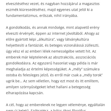
elvesztéséhez vezet, és nagyban hozzájárul a magasztos
eszmék kiüresedéséhez, majd egyenes utat jelöl ki a
fundamentalizmus, erőszak, nihil irányába.
A gondolkodás, és annak minősége, mint alapvető erény
elveszti érvényét, éppen az internet jóvoltából. Ahogy az
előre gyártott képi „álkultúra”, vagy látványkultúra
helyettesíti a fantáziát, és beteges vizionálássá zülleszti,
úgy vész el az emberi lélek nemességébe vetett hit. Az
emberek már képtelenek az absztrakciós, asszociációs
gondolkodásra. Az egyszerű hasonlat vagy példa is már
meghaladja az értelmi képességüket. A „mély” számukra
ostoba és felesleges jelző, és erről már csak a „mély torok”
ugrik be… Az sem véletlen, hogy ezt most és itt említem,
amilyen szörnyűségeket lehet hallani a betegesség
elharapózása kapcsán.
A cél, hogy az embereknek ne legyen véleménye, egyáltalán
nem új keletű. Szókratész, a bölcs ókori filozófus,