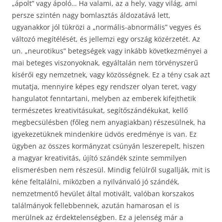
„ápolt” vagy ápoló… Ha valami, az a hely, vagy világ, ami
persze szintén nagy bomlasztás áldozatává lett,
ugyanakkor jól tükrözi a „normális-abnormális” vegyes és
változó megítélését, és jellemzi egy ország közérzetét. Az
un. „neurotikus” betegségek vagy inkább következményei a
mai beteges viszonyoknak, egyáltalán nem törvényszerű
kísérői egy nemzetnek, vagy közösségnek. Ez a tény csak azt
mutatja, mennyire képes egy rendszer olyan teret, vagy
hangulatot fenntartani, melyben az emberek kifejthetik
természetes kreativitásukat, segítőszándékukat, kellő
megbecsülésben (főleg nem anyagiakban) részesülnek, ha
igyekezetüknek mindenkire üdvös eredménye is van. Ez
ügyben az összes kormányzat csúnyán leszerepelt, hiszen
a magyar kreativitás, újító szándék szinte semmilyen
elismerésben nem részesül. Mindig felülről sugallják, mit is
kéne feltalálni, miközben a nyilvánvaló jó szándék,
nemzetmentő hevület által motivált, valóban korszakos
találmányok fellebbennek, azután hamarosan el is
merülnek az érdektelenségben. Ez a jelenség már a