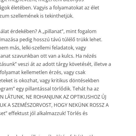
ok életében. Vagyis a folyamatokat az élet
zum szellemének is tekinthetjük.
nálat érdekében? A „pillanat”, mint fogalom
lmazása pedig hosszú távú túlélő trükk lehet.
m más, lelki-szellemi feladatok, vagy
lanat szavunkban ott van a kulcs. Ha nézés
ásunk” veszi át az adott tárgy követését, illetve a
 folyamat kellemetlen érzés, vagy csak
eteket is okozhat, vagy kritikus döntésekben
ram” egy pillantással törlődik. Tehát ha az
AN LÁTUNK, NE ROHANJUNK AZ OPTIKUSHOZ ÚJ
SUK A SZEMÉSZORVOST, HOGY NEKÜNK ROSSZ A
t” effektust jól alkalmazzuk! Törlés és