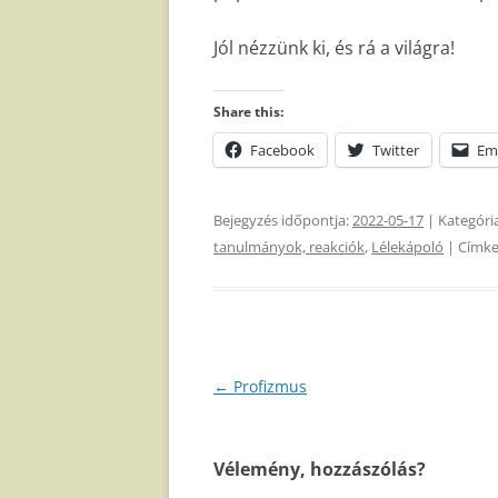
Jól nézzünk ki, és rá a világra!
Share this:
Facebook
Twitter
Em
Bejegyzés időpontja:
2022-05-17
| Kategóri
tanulmányok, reakciók
,
Lélekápoló
| Címke
Bejegyzés
←
Profizmus
navigáció
Vélemény, hozzászólás?