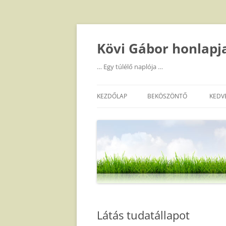
Kilépés
a
tartalomba
Kövi Gábor honlapj
… Egy túlélő naplója …
KEZDŐLAP
BEKÖSZÖNTŐ
KEDV
Látás tudatállapot