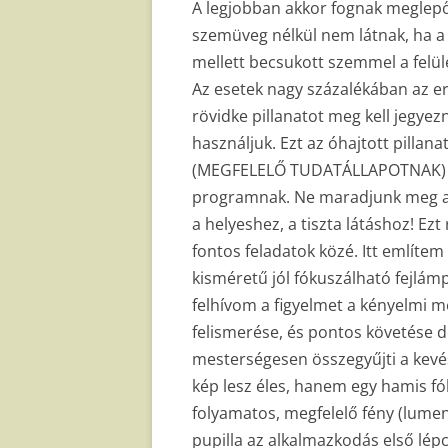
A legjobban akkor fognak meglep
szemüveg nélkül nem látnak, ha a 
mellett becsukott szemmel a felü
Az esetek nagy százalékában az e
rövidke pillanatot meg kell jegyez
használjuk. Ezt az óhajtott pillan
(MEGFELELŐ TUDATÁLLAPOTNAK) A 
programnak. Ne maradjunk meg a
a helyeshez, a tiszta látáshoz! Ez
fontos feladatok közé. Itt említe
kisméretű jól fókuszálható fejlámpá
felhívom a figyelmet a kényelmi m
felismerése, és pontos követése 
mesterségesen összegyűjti a kevés
kép lesz éles, hanem egy hamis fók
folyamatos, megfelelő fény (lumen) 
pupilla az alkalmazkodás első lépc