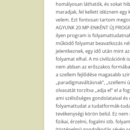
homályosan láthatók, és sokat hi
maradjak, fel kellett idéznem egy 
velem. Ezt fontosan tartom megosz
AGYUNK 20 MP-ENKÉNT ÚJ PROGRAMO
ilyen program is folyamattudatna
működő folyamat beavatkozás nélk
jelentkeznek, egy idő után mint az
folyamat elhal. A mi civilizációnk 
nem abban az erőszakos formába
a szellem fejlődése magasabb szin
„paradigmaváltásnak”, „szellemi ú
olvasatát torzítva „adja el” el a f
ami szélsőséges gondolataival és e
folyamattudat a tudatformák-tuda
tevékenységi körön belül. Ez nem 
fizikai, érzelmi, fogalmi stb. foly
(történelmi) gondolkodás révén s