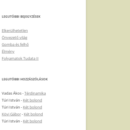
LEGUTÓBBI BEJEGYZÉSEK
Elkerülhetetlen
Önvezető világ
Gomba és felhő
Élmény
Folyamatok Tudata II
LEGUTÓBBI HOZZÁSZÓLÁSOK
Vadas Ákos
-
Térdinamika
Túri István
-
Két bolond
Túri István
-
Két bolond
Kövi Gábor
-
Két bolond
Túri István
-
Két bolond