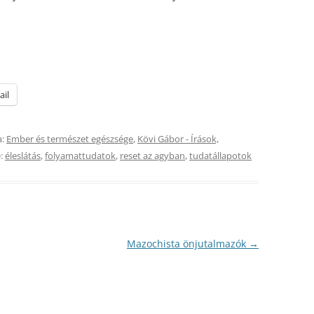
ail
a:
Ember és természet egészsége
,
Kövi Gábor - Írások,
:
éleslátás
,
folyamattudatok
,
reset az agyban
,
tudatállapotok
Mazochista önjutalmazók
→