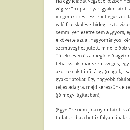
Ha egy feladat végzése közben nem 
végezzünk pár olyan gyakorlatot, a
idegműködést. Ez lehet egy szép t
való fröcskölése, hideg tiszta ví
semmilyen esetre sem a „gyors, e
elkövette azt a „hagyományos, ké
szemüveghez jutott, minél előbb vi
Türelmesen és a megfelelő agytorná
tehát valaki már szemüveges, egy 
azonosnak tűnő tárgy (magok, csav
gyakorlatokat. Egy nagyobb felület
teljes adagra, majd keressünk elt
(jó megvilágításban!)
(Egyelőre nem jó a nyomtatott szö
tudatunkba a betűk folyamának s