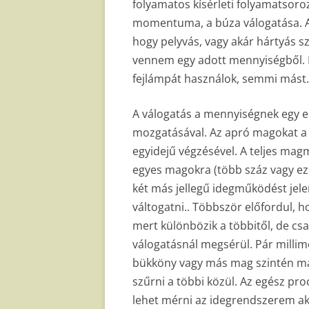
folyamatos kísérleti folyamatsoro
momentuma, a búza válogatása. An
hogy pelyvás, vagy akár hártyás s
vennem egy adott mennyiségből. Ez
fejlámpát használok, semmi mást.
A válogatás a mennyiségnek egy 
mozgatásával. Az apró magokat a n
egyidejű végzésével. A teljes mag
egyes magokra (több száz vagy ezer
két más jellegű idegműködést jelen
váltogatni.. Többször előfordul,
mert különbözik a többitől, de cs
válogatásnál megsérül. Pár millim
bükköny vagy más mag szintén más
szűrni a többi közül. Az egész pro
lehet mérni az idegrendszerem ak