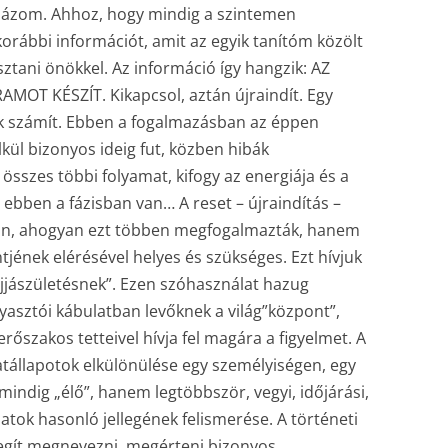
bázom. Ahhoz, hogy mindig a szintemen
korábbi információt, amit az egyik tanítóm közölt
tani önökkel. Az információ így hangzik: AZ
T KÉSZÍT. Kikapcsol, aztán újraindít. Egy
k számít. Ebben a fogalmazásban az éppen
ül bizonyos ideig fut, közben hibák
 összes többi folyamat, kifogy az energiája és a
is ebben a fázisban van… A reset – újraindítás –
n, ahogyan ezt többen megfogalmazták, hanem
tjének elérésével helyes és szükséges. Ezt hívjuk
jjászületésnek”. Ezen szóhasználat hazug
ogyasztói kábulatban levőknek a világ”központ”,
rőszakos tetteivel hívja fel magára a figyelmet. A
tállapotok elkülönülése egy személyiségen, egy
mindig „élő”, hanem legtöbbször, vegyi, időjárási,
amatok hasonló jellegének felismerése. A történeti
egít megnevezni, megérteni bizonyos