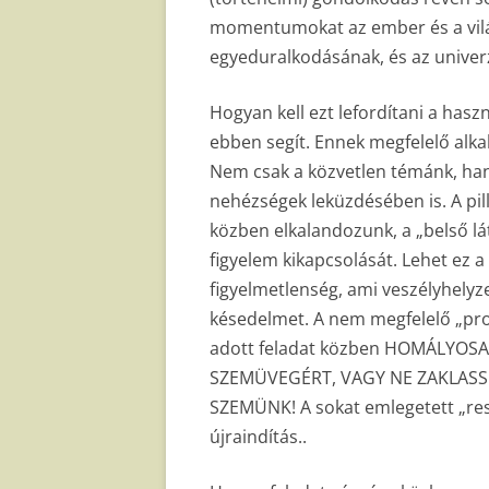
momentumokat az ember és a világ
egyeduralkodásának, és az univer
Hogyan kell ezt lefordítani a hasz
ebben segít. Ennek megfelelő alka
Nem csak a közvetlen témánk, hane
nehézségek leküzdésében is. A pil
közben elkalandozunk, a „belső lát
figyelem kikapcsolását. Lehet ez a
figyelmetlenség, ami veszélyhelyz
késedelmet. A nem megfelelő „prog
adott feladat közben HOMÁLYOS
SZEMÜVEGÉRT, VAGY NE ZAKLAS
SZEMÜNK! A sokat emlegetett „rese
újraindítás..