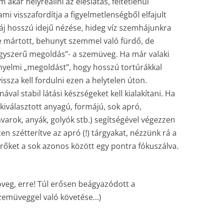
akar helyreállni az éleslátás, feltétlenül
mi visszafordítja a figyelmetlenségből elfajult
áj hosszú idejű nézése, hideg víz szemhájunkra
zbe mártott, behunyt szemmel való fürdő, de
gyszerű megoldás”- a szemüveg. Ha már valaki
nyelmi „megoldást”, hogy hosszú tortúrákkal
ssza kell fordulni ezen a helytelen úton.
val stabil látási készségeket kell kialakítani. Ha
kiválasztott anyagú, formájú, sok apró,
arok, anyák, golyók stb.) segítségével végezzen
en szétterítve az apró (!) tárgyakat, nézzünk rá a
érőket a sok azonos között egy pontra fókuszálva.
veg, erre! Túl erősen beágyazódott a
zemüveggel való követése…)