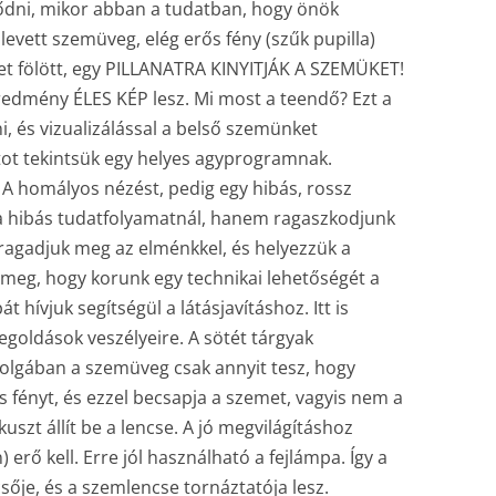
ődni, mikor abban a tudatban, hogy önök
levett szemüveg, elég erős fény (szűk pupilla)
let fölött, egy PILLANATRA KINYITJÁK A SZEMÜKET!
redmény ÉLES KÉP lesz. Mi most a teendő? Ezt a
ni, és vizualizálással a belső szemünket
atot tekintsük egy helyes agyprogramnak.
homályos nézést, pedig egy hibás, rossz
 hibás tudatfolyamatnál, hanem ragaszkodjunk
t ragadjuk meg az elménkkel, és helyezzük a
m meg, hogy korunk egy technikai lehetőségét a
t hívjuk segítségül a látásjavításhoz. Itt is
egoldások veszélyeire. A sötét tárgyak
dolgában a szemüveg csak annyit tesz, hogy
 fényt, és ezzel becsapja a szemet, vagyis nem a
uszt állít be a lencse. A jó megvilágításhoz
erő kell. Erre jól használható a fejlámpa. Így a
sője, és a szemlencse tornáztatója lesz.