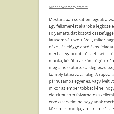
Minden vélemény számít!
Mostanában sokat emlegetik a „vak
Egy felismerést akarok a legköze
Folyamattudat közötti összefüggés
látásom változott. Volt, mikor na
nézni, és eléggé aprólékos feladat
mert a legapróbb részleteket is tű
munka, később a számítógép, némi 
meg a hozzátartozó idegfeszültség
komoly látási zavarokig. A rajzza
párhuzamos egyenes, vagy ívelt vo
mikor az ember többet kéne, hogy 
életritmusom folyamatos szellemi-
érzékszerveim ne hagyjanak cserb
közismert módja, amit nem részle