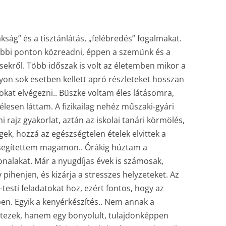
ság” és a tisztánlátás, „felébredés” fogalmakat.
lebbi ponton közreadni, éppen a szemünk és a
ekről. Több időszak is volt az életemben mikor a
gyon sok esetben kellett apró részleteket hosszan
okat elvégezni.. Büszke voltam éles látásomra,
élesen láttam. A fizikailag nehéz műszaki-gyári
rajz gyakorlat, aztán az iskolai tanári körmölés,
ek, hozzá az egészségtelen ételek elvittek a
l segítettem magamon.. Órákig húztam a
nalakat. Már a nyugdíjas évek is számosak,
pihenjen, és kizárja a stresszes helyzeteket. Az
testi feladatokat hoz, ezért fontos, hogy az
en. Egyik a kenyérkészítés.. Nem annak a
tezek, hanem egy bonyolult, tulajdonképpen