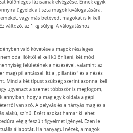
zat különleges fázisainak elvégzése. Ennek egyik
nyira ügyelek a tiszta magok kiválogatására,
zemeket, vagy más betévedt magokat is ki kell
 változó, az 1 kg súlyig. A válogatáshoz
edényben való követése a magok részleges
em oda illőktől el kell különíteni, két mód
mennyiség felületének a nézésével, valamint az
 mag) pillantással. Itt a „pillantás” és a nézés
t. Mind a két típust szükség szerint azonnal kell
 hogy ugyanazt a szemet többször is megfogom,
ak annyiban, hogy a mag egyik oldala a gépi
éterről van szó. A pelyvás és a hártyás mag és a
 alakú, színű. Ezért azokat hamar ki lehet
cedúra végig feszült figyelmet igényel. Ezen le
tuális állapotát. Ha hanyagul nézek, a magok