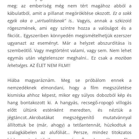
meg: az emberiség még nem tért magához abból a
kábulatból, amit a pillanat megörökítése okozott.
Ez a sokk
egyik oka a „virtualitásnak” is..
Vagyis, annak a szkizoid
rögeszmének, ami egy szintre hozza a valóságot és a
fikciót.. Egyszeriben könnyedén megismételhetjük ezerszer
ugyanazt az eseményt. Már a helyzet abszurditása is
szembeötlő. Vagy megtörtént valami, vagy sem. Nem lehet
egymás után végtelenszer meghalni.. Ez csak a
moziban
lehetséges.
AZ ÉLET NEM FILM!!
Hiába magyaráznám. Meg se próbálom ennek a
nemzedéknek elmondani, hogy a film megszületése
kismiska ahhoz képest, mikor egy súlyos dobozból kép és
hang bontakozott ki. A hangyás, recsegő-ropogó villogás
előtt ültünk esténként meredten, és néztük a
jégtáncot..Akrobatákat megszégyenítő mutatvánnyal
állítottuk be (már, ahogy) a tetőantennát, húzkodtuk a
szalagkábelen az alufóliát… Persze, mindez titokzatos