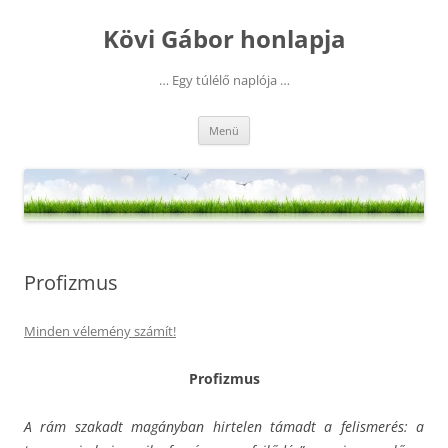
Kilépés
a
Kövi Gábor honlapja
tartalomba
… Egy túlélő naplója …
Menü
Profizmus
Minden vélemény számít!
Profizmus
A rám szakadt magányban hirtelen támadt a felismerés: a