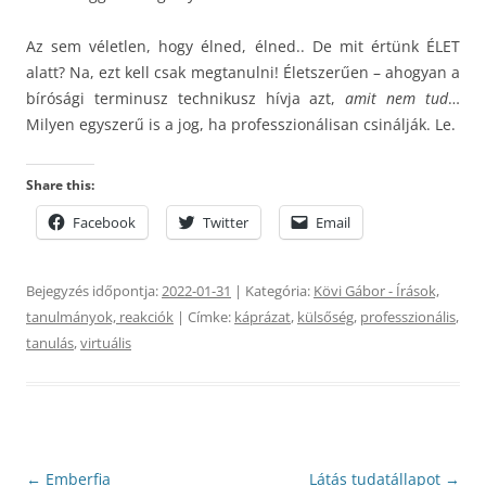
Az sem véletlen, hogy élned, élned.. De mit értünk ÉLET
alatt? Na, ezt kell csak megtanulni! Életszerűen – ahogyan a
bírósági terminusz technikusz hívja azt,
amit nem tud
…
Milyen egyszerű is a jog, ha professzionálisan csinálják. Le.
Share this:
Facebook
Twitter
Email
Bejegyzés időpontja:
2022-01-31
| Kategória:
Kövi Gábor - Írások,
tanulmányok, reakciók
| Címke:
káprázat
,
külsőség
,
professzionális
,
tanulás
,
virtuális
Bejegyzés
←
Emberfia
Látás tudatállapot
→