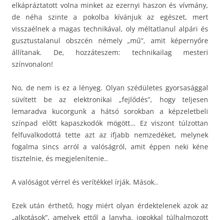
elkápráztatott volna minket az ezernyi haszon és vívmány,
de néha szinte a pokolba kívánjuk az egészet, mert
visszaélnek a magas technikával, oly méltatlanul alpári és
gusztustalanul obszcén némely „mű”, amit képernyőre
állítanak. De, hozzáteszem: technikailag mesteri
színvonalon!
No, de nem is ez a lényeg. Olyan szédületes gyorsasággal
süvített be az elektronikai „fejlődés”, hogy teljesen
lemaradva kucorgunk a hátsó sorokban a képzeletbeli
színpad előtt kapaszkodók mögött… Ez viszont túlzottan
felfuvalkodottá tette azt az ifjabb nemzedéket, melynek
fogalma sincs arról a valóságról, amit éppen neki kéne
tisztelnie, és megjelenítenie..
A valóságot vérrel és verítékkel írják. Mások..
Ezek után érthető, hogy miért olyan érdektelenek azok az
„alkotások”, amelyek ettől a lanyha, jogokkal túlhalmozott