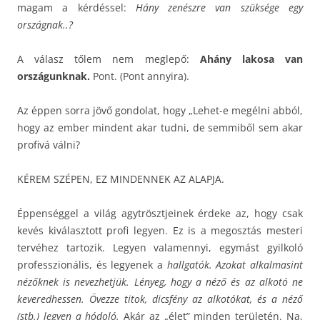
magam a kérdéssel:
Hány zenészre van szüksége egy
országnak..?
A válasz tőlem nem meglepő:
Ahány lakosa van
országunknak.
Pont. (Pont annyira).
Az éppen sorra jövő gondolat, hogy „Lehet-e megélni abból,
hogy az ember mindent akar tudni, de semmiből sem akar
profivá válni?
KÉREM SZÉPEN, EZ MINDENNEK AZ ALAPJA.
Éppenséggel a világ agytrösztjeinek érdeke az, hogy csak
kevés kiválasztott profi legyen. Ez is a megosztás mesteri
tervéhez tartozik. Legyen valamennyi, egymást gyilkoló
professzionális, és legyenek a
hallgatók. Azokat alkalmasint
nézőknek is nevezhetjük. Lényeg, hogy a néző és az alkotó ne
keveredhessen. Övezze titok, dicsfény az alkotókat, és a néző
(stb.) legyen a hódoló.
Akár az „élet” minden területén. Na,