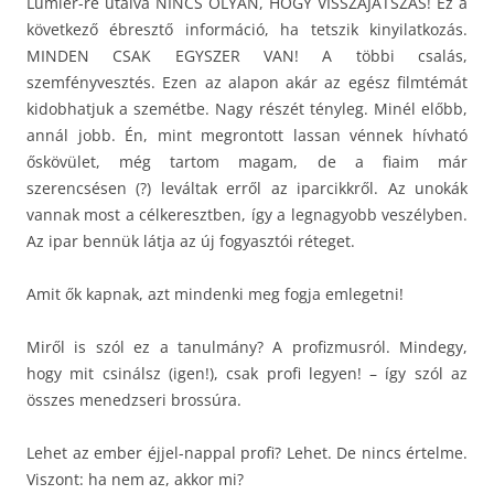
Lumier-re utalva NINCS OLYAN, HOGY VISSZAJÁTSZÁS! Ez a
következő ébresztő információ, ha tetszik kinyilatkozás.
MINDEN CSAK EGYSZER VAN! A többi csalás,
szemfényvesztés. Ezen az alapon akár az egész filmtémát
kidobhatjuk a szemétbe. Nagy részét tényleg. Minél előbb,
annál jobb. Én, mint megrontott lassan vénnek hívható
őskövület, még tartom magam, de a fiaim már
szerencsésen (?) leváltak erről az iparcikkről. Az unokák
vannak most a célkeresztben, így a legnagyobb veszélyben.
Az ipar bennük látja az új fogyasztói réteget.
Amit ők kapnak, azt mindenki meg fogja emlegetni!
Miről is szól ez a tanulmány? A profizmusról. Mindegy,
hogy mit csinálsz (igen!), csak profi legyen! – így szól az
összes menedzseri brossúra.
Lehet az ember éjjel-nappal profi? Lehet. De nincs értelme.
Viszont: ha nem az, akkor mi?