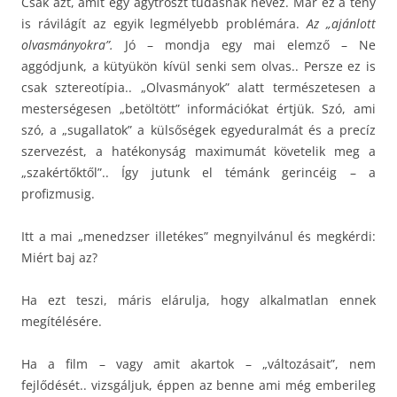
Csak azt, amit egy agytröszt tudásnak nevez. Már ez a tény
is rávilágít az egyik legmélyebb problémára.
Az „ajánlott
olvasmányokra”.
Jó – mondja egy mai elemző – Ne
aggódjunk, a kütyükön kívül senki sem olvas.. Persze ez is
csak sztereotípia.. „Olvasmányok” alatt természetesen a
mesterségesen „betöltött” információkat értjük. Szó, ami
szó, a „sugallatok” a külsőségek egyeduralmát és a precíz
szervezést, a hatékonyság maximumát követelik meg a
„szakértőktől”.. Így jutunk el témánk gerincéig – a
profizmusig.
Itt a mai „menedzser illetékes” megnyilvánul és megkérdi:
Miért baj az?
Ha ezt teszi, máris elárulja, hogy alkalmatlan ennek
megítélésére.
Ha a film – vagy amit akartok – „változásait”, nem
fejlődését.. vizsgáljuk, éppen az benne ami még emberileg