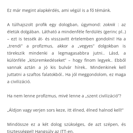
Ez már megint alapkérdés, ami végül is a fő témánk.
A túlhajszolt profik egy dologban, úgymond:
zoknik
: az
életük dolgában. Látható a mindenféle ferdülés (gerinc pl..)
– ezt is tessék át- és visszavitt értelemben gondolni! Ha a
„trendi” a profizmus, akkor a „vegyes” dolgokban is
törekszik mindenki a legmagasabbra jutni.. Lásd, a
különféle „kitüremkedéseket” – hogy finom legyek.. Ebből
vannak aztán a jó kis bulvár hírek.. Mindenkinek kell
juttatni a szaftos falatokból.. Ha jól meggondolom, ez maga
a civilizáció.
Ha nem lenne profizmus, mivé lenne a „szent civilizáció”?
„Áldjon vagy verjen sors keze, itt élned, élned halnod kell!”
Mindössze ez a két dolog szükséges, de azt szépen, és
tisztességgel! Hangsúly az ITT-en.