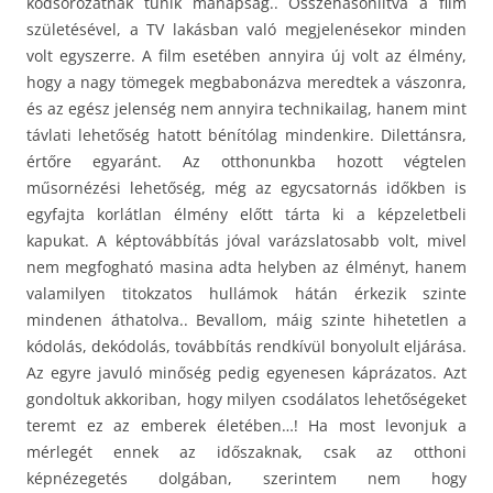
kódsorozatnak tűnik manapság.. Összehasonlítva a film
születésével, a TV lakásban való megjelenésekor minden
volt egyszerre. A film esetében annyira új volt az élmény,
hogy a nagy tömegek megbabonázva meredtek a vászonra,
és az egész jelenség nem annyira technikailag, hanem mint
távlati lehetőség hatott bénítólag mindenkire. Dilettánsra,
értőre egyaránt. Az otthonunkba hozott végtelen
műsornézési lehetőség, még az egycsatornás időkben is
egyfajta korlátlan élmény előtt tárta ki a képzeletbeli
kapukat. A képtovábbítás jóval varázslatosabb volt, mivel
nem megfogható masina adta helyben az élményt, hanem
valamilyen titokzatos hullámok hátán érkezik szinte
mindenen áthatolva.. Bevallom, máig szinte hihetetlen a
kódolás, dekódolás, továbbítás rendkívül bonyolult eljárása.
Az egyre javuló minőség pedig egyenesen káprázatos. Azt
gondoltuk akkoriban, hogy milyen csodálatos lehetőségeket
teremt ez az emberek életében…! Ha most levonjuk a
mérlegét ennek az időszaknak, csak az otthoni
képnézegetés dolgában, szerintem nem hogy