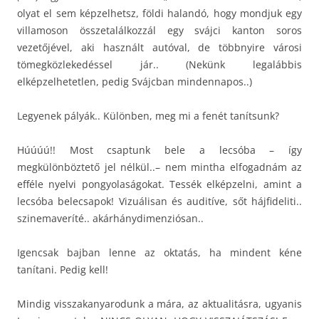
olyat el sem képzelhetsz, földi halandó, hogy mondjuk egy
villamoson összetalálkozzál egy svájci kanton soros
vezetőjével, aki használt autóval, de többnyire városi
tömegközlekedéssel jár.. (Nekünk legalábbis
elképzelhetetlen, pedig Svájcban mindennapos..)
Legyenek pályák.. Különben, meg mi a fenét tanítsunk?
Húúúú!! Most csaptunk bele a lecsóba – így
megkülönböztető jel nélkül..– nem mintha elfogadnám az
efféle nyelvi pongyolaságokat. Tessék elképzelni, amint a
lecsóba belecsapok! Vizuálisan és auditíve, sőt hájfideliti..
szinemaveríté.. akárhánydimenziósan..
Igencsak bajban lenne az oktatás, ha mindent kéne
tanítani. Pedig kell!
Mindig visszakanyarodunk a mára, az aktualitásra, ugyanis