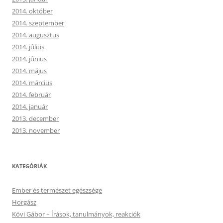
2014. október
2014. szeptember
2014. augusztus
2014. július
2014. június
2014. május
2014. március
2014. február
2014. január
2013. december
2013. november
KATEGÓRIÁK
Ember és természet egészsége
Horgász
Kövi Gábor – Írások, tanulmányok, reakciók