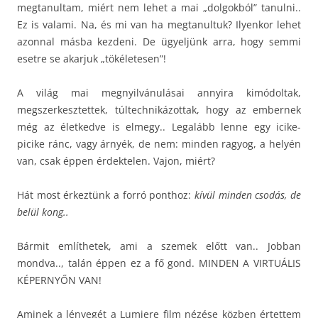
megtanultam, miért nem lehet a mai „dolgokból” tanulni..
Ez is valami. Na, és mi van ha megtanultuk? Ilyenkor lehet
azonnal másba kezdeni. De ügyeljünk arra, hogy semmi
esetre se akarjuk „tökéletesen”!
A világ mai megnyilvánulásai annyira kimódoltak,
megszerkesztettek, túltechnikázottak, hogy az embernek
még az életkedve is elmegy.. Legalább lenne egy icike-
picike ránc, vagy árnyék, de nem: minden ragyog, a helyén
van, csak éppen érdektelen. Vajon, miért?
Hát most érkeztünk a forró ponthoz:
kívül minden csodás, de
belül kong..
Bármit említhetek, ami a szemek előtt van.. Jobban
mondva.., talán éppen ez a fő gond. MINDEN A VIRTUÁLIS
KÉPERNYŐN VAN!
Aminek a lényegét a Lumiere film nézése közben értettem