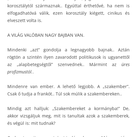
korosztálytól származnak.. Egyúttal érthetővé, ha nem is
elfogadhatóvá válik, ezen korosztály kiégett, cinikus és
elveszett volta is.
A VILÁG VALÓBAN NAGY BAJBAN VAN.
Mindenki „azt” gondolja a legnagyobb bajnak.. Aztán
rögtön a szintén ilyen zavarodott politikusok is ugyanettől
az „alapbetegségtől” szenvednek.. Mármint az
üres
profizmustól.
.
Mindenre van ember. A lehető legjobb. A „szakember”.
Csak ő tudja a frankót.. Túl sok múlik a szakembereken..
Mindig azt halljuk: „Szakembereket a kormányba!” De,
akkor vizsgáljuk meg, mit is tanultak azok a szakemberek,
és végül is: mit tudnak?