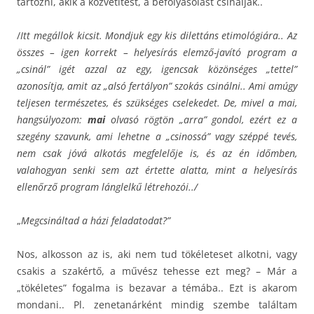
tartozni, akik a közvetítést, a befolyásolást csinálják..
/
Itt megállok kicsit. Mondjuk egy kis dilettáns etimológiára.. Az
összes – igen korrekt – helyesírás elemző-javító program a
„csinál” igét azzal az egy, igencsak közönséges „tettel”
azonosítja, amit az „alsó fertályon” szokás csinálni.. Ami amúgy
teljesen természetes, és szükséges cselekedet. De, mivel a mai,
hangsúlyozom:
mai
olvasó rögtön „arra” gondol, ezért ez a
szegény szavunk, ami lehetne a „csinossá” vagy széppé tevés,
nem csak jóvá alkotás megfelelője is, és az én időmben,
valahogyan senki sem azt értette alatta, mint a helyesírás
ellenőrző program lánglelkű létrehozói../
„
Megcsináltad a házi feladatodat?”
Nos, alkosson az is, aki nem tud tökéleteset alkotni, vagy
csakis a szakértő, a művész tehesse ezt meg? – Már a
„tökéletes” fogalma is bezavar a témába.. Ezt is akarom
mondani.. Pl. zenetanárként mindig szembe találtam