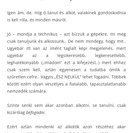
Igen ám, de, míg ő tanul és alkot, valakinek gondoskodnia
is kell róla, és minden másról.
Jó – mondja a technikus – azt bízzuk a gépekre, mi meg
csak tanuljunk és alkossunk.. De nem mindegy, hogy mit..
Ugyebár itt van az imént taglalt képi megjelenés, mert
ugyebár az a legsikeresebb, legkeresettebb,
leghatékonyabb („imádom” ezt a kifejezést..) mert ehhez
csak szem kell, aztán egyenesen a tudatba ömlik a
szűretlen cefre.. Vagyis „ÉSZ NELKÜL” lehet fogadni. Többek
között ezért olyan veszélyes a fiatalabb, tapasztalatlanabb
nemzedék számára.
Szinte senki sem akar azonban alkotni, se tanulni, csak
kizárólag
befogadni.
Ezért aztán mindenki az alkotók azon részéhez akar