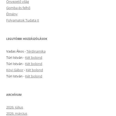
Önvezető világ
Gomba és felhő
Élmény
Folyamatok Tudata II
LEGUTÓBBI HOZZÁSZÓLÁSOK
Vadas Ákos
-
Térdinamika
Túri István
-
Két bolond
Túri István
-
Két bolond
Kövi Gábor
-
Két bolond
Túri István
-
Két bolond
ARCHÍVUM
2026. július
2026. március