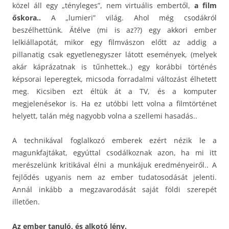
közel áll egy „tényleges”, nem virtuális embertől,
a film
őskora..
A „lumieri” világ. Ahol még csodákról
beszélhettünk. Átélve (mi is az??) egy akkori ember
lelkiállapotát, mikor egy filmvászon előtt az addig a
pillanatig csak egyetlenegyszer látott események, (melyek
akár káprázatnak is tűnhettek..) egy korábbi történés
képsorai leperegtek, micsoda forradalmi változást élhetett
meg. Kicsiben ezt éltük át a TV, és a komputer
megjelenésekor is. Ha ez utóbbi lett volna a filmtörténet
helyett, talán még nagyobb volna a szellemi hasadás..
A technikával foglalkozó emberek ezért nézik le a
magunkfajtákat, egyúttal csodálkoznak azon, ha mi itt
merészelünk kritikával élni a munkájuk eredményeiről.. A
fejlődés ugyanis nem az ember tudatosodását jelenti.
Annál inkább a megzavarodását saját földi szerepét
illetően.
Az ember tanuló, és alkotó lény.