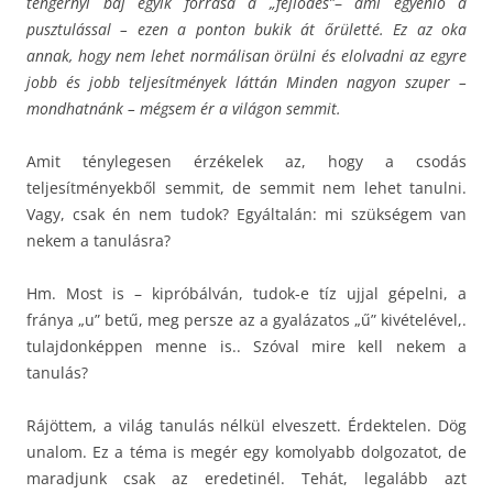
tengernyi baj egyik forrása a „fejlődés”
–
ami egyenlő a
pusztulással – ezen a ponton bukik át őrületté. Ez az oka
annak, hogy nem lehet normálisan örülni és elolvadni az egyre
jobb és jobb teljesítmények láttán Minden nagyon szuper –
mondhatnánk – mégsem ér a világon semmit.
Amit ténylegesen érzékelek az, hogy a csodás
teljesítményekből semmit, de semmit nem lehet tanulni.
Vagy, csak én nem tudok? Egyáltalán: mi szükségem van
nekem a tanulásra?
Hm. Most is – kipróbálván, tudok-e tíz ujjal gépelni, a
fránya „u” betű, meg persze az a gyalázatos „ű” kivételével,.
tulajdonképpen menne is.. Szóval mire kell nekem a
tanulás?
Rájöttem, a világ tanulás nélkül elveszett. Érdektelen. Dög
unalom. Ez a téma is megér egy komolyabb dolgozatot, de
maradjunk csak az eredetinél. Tehát, legalább azt