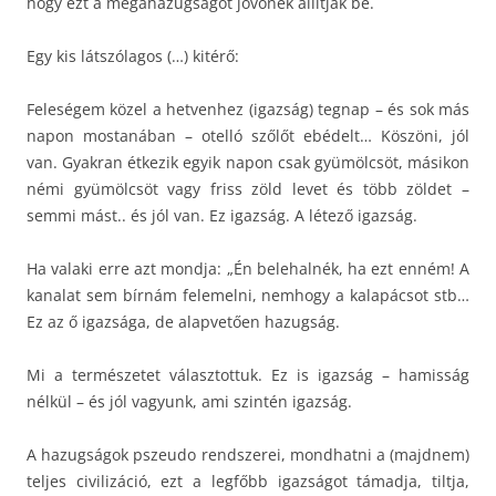
hogy ezt a megahazugságot jövőnek állítják be.
Egy kis látszólagos (…) kitérő:
Feleségem közel a hetvenhez (igazság) tegnap – és sok más
napon mostanában – otelló szőlőt ebédelt… Köszöni, jól
van. Gyakran étkezik egyik napon csak gyümölcsöt, másikon
némi gyümölcsöt vagy friss zöld levet és több zöldet –
semmi mást.. és jól van. Ez igazság. A létező igazság.
Ha valaki erre azt mondja: „Én belehalnék, ha ezt enném! A
kanalat sem bírnám felemelni, nemhogy a kalapácsot stb…
Ez az ő igazsága, de alapvetően hazugság.
Mi a természetet választottuk. Ez is igazság – hamisság
nélkül – és jól vagyunk, ami szintén igazság.
A hazugságok pszeudo rendszerei, mondhatni a (majdnem)
teljes civilizáció, ezt a legfőbb igazságot támadja, tiltja,