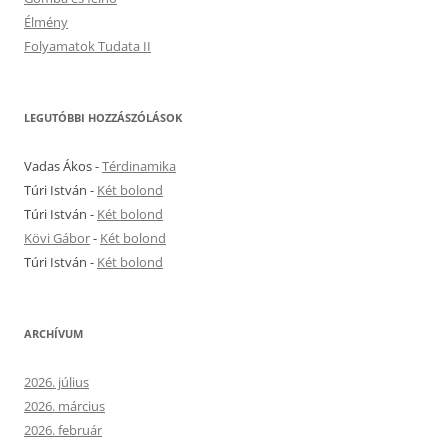
Élmény
Folyamatok Tudata II
LEGUTÓBBI HOZZÁSZÓLÁSOK
Vadas Ákos
-
Térdinamika
Túri István
-
Két bolond
Túri István
-
Két bolond
Kövi Gábor
-
Két bolond
Túri István
-
Két bolond
ARCHÍVUM
2026. július
2026. március
2026. február