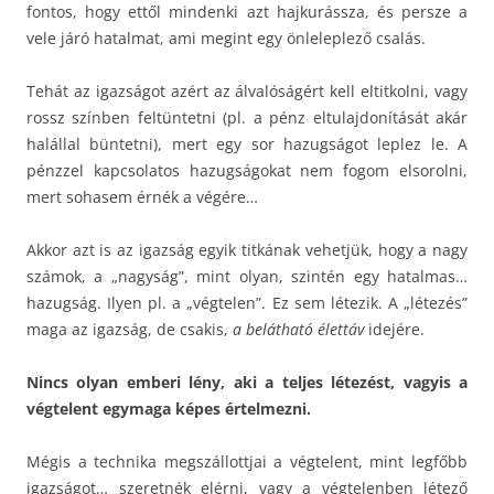
fontos, hogy ettől mindenki azt hajkurássza, és persze a
vele járó hatalmat, ami megint egy önleleplező csalás.
Tehát az igazságot azért az álvalóságért kell eltitkolni, vagy
rossz színben feltüntetni (pl. a pénz eltulajdonítását akár
halállal büntetni), mert egy sor hazugságot leplez le. A
pénzzel kapcsolatos hazugságokat nem fogom elsorolni,
mert sohasem érnék a végére…
Akkor azt is az igazság egyik titkának vehetjük, hogy a nagy
számok, a „nagyság”, mint olyan, szintén egy hatalmas…
hazugság. Ilyen pl. a „végtelen”. Ez sem létezik. A „létezés”
maga az igazság, de csakis,
a belátható élettáv
idejére.
Nincs olyan emberi lény, aki a teljes létezést, vagyis a
végtelent egymaga képes értelmezni.
Mégis a technika megszállottjai a végtelent, mint legfőbb
igazságot… szeretnék elérni, vagy a végtelenben létező