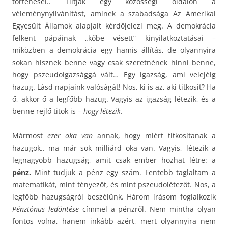
történései.. Tiltják egy közösségi oldalon a
véleménynyilvánítást, aminek a szabadsága Az Amerikai
Egyesült Államok alapjait kérdőjelezi meg. A demokrácia
felkent pápáinak „kőbe vésett” kinyilatkoztatásai –
miközben a demokrácia egy hamis állítás, de olyannyira
sokan hisznek benne vagy csak szeretnének hinni benne,
hogy pszeudoigazsággá vált… Egy igazság, ami velejéig
hazug. Lásd napjaink valóságát! Nos, ki is az, aki titkosít? Ha
ő, akkor ő a legfőbb hazug. Vagyis az igazság létezik, és a
benne rejlő titok is –
hogy létezik
.
Mármost
ezer oka van
annak, hogy miért titkosítanak a
hazugok.. ma már sok milliárd oka van. Vagyis, létezik a
legnagyobb hazugság, amit csak ember hozhat létre: a
pénz.
Mint tudjuk a pénz egy szám. Fentebb taglaltam a
matematikát, mint tényezőt, és mint pszeudolétezőt. Nos, a
legfőbb hazugságról beszélünk. Három írásom foglalkozik
Pénztónus ledöntése
címmel a pénzről. Nem mintha olyan
fontos volna, hanem inkább azért, mert olyannyira nem