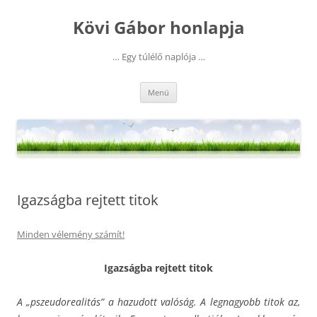
Kilépés
a
Kövi Gábor honlapja
tartalomba
… Egy túlélő naplója …
Menü
Igazságba rejtett titok
Minden vélemény számít!
Igazságba rejtett titok
A „pszeudorealitás” a hazudott valóság. A legnagyobb titok az,