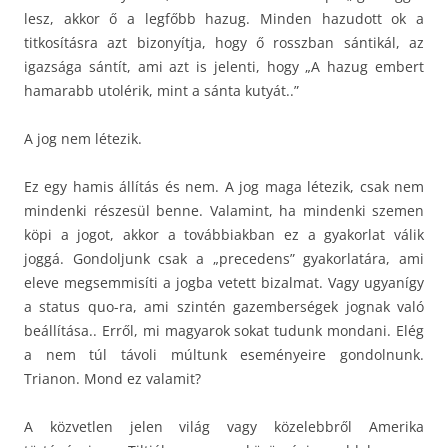
lesz, akkor ő a legfőbb hazug. Minden hazudott ok a
titkosításra azt bizonyítja, hogy ő rosszban sántikál, az
igazsága sántít, ami azt is jelenti, hogy „A hazug embert
hamarabb utolérik, mint a sánta kutyát..”
A jog nem létezik.
Ez egy hamis állítás és nem. A jog maga létezik, csak nem
mindenki részesül benne. Valamint, ha mindenki szemen
köpi a jogot, akkor a továbbiakban ez a gyakorlat válik
joggá. Gondoljunk csak a „precedens” gyakorlatára, ami
eleve megsemmisíti a jogba vetett bizalmat. Vagy ugyanígy
a status quo-ra, ami szintén gazemberségek jognak való
beállítása.. Erről, mi magyarok sokat tudunk mondani. Elég
a nem túl távoli múltunk eseményeire gondolnunk.
Trianon. Mond ez valamit?
A közvetlen jelen világ vagy közelebbről Amerika