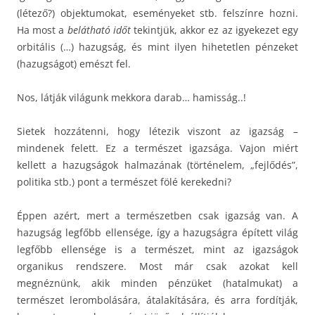
(létező?) objektumokat, eseményeket stb. felszínre hozni.
Ha most a
belátható időt
tekintjük, akkor ez az igyekezet egy
orbitális (…) hazugság, és mint ilyen hihetetlen pénzeket
(hazugságot) emészt fel.
Nos, látják világunk mekkora darab… hamisság..!
Sietek hozzátenni, hogy létezik viszont az igazság –
mindenek felett. Ez a természet igazsága. Vajon miért
kellett a hazugságok halmazának (történelem, „fejlődés”,
politika stb.) pont a természet fölé kerekedni?
Éppen azért, mert a természetben csak igazság van. A
hazugság legfőbb ellensége, így a hazugságra épített világ
legfőbb ellensége is a természet, mint az igazságok
organikus rendszere. Most már csak azokat kell
megnéznünk, akik minden pénzüket (hatalmukat) a
természet lerombolására, átalakítására, és arra fordítják,