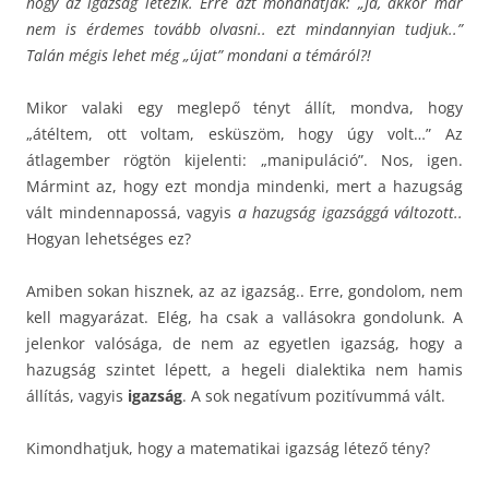
hogy az igazság létezik. Erre azt mondhatják: „Ja, akkor már
nem is érdemes tovább olvasni.. ezt mindannyian tudjuk..”
Talán mégis lehet még „újat” mondani a témáról?!
Mikor valaki egy meglepő tényt állít, mondva, hogy
„átéltem, ott voltam, esküszöm, hogy úgy volt…” Az
átlagember rögtön kijelenti: „manipuláció”. Nos, igen.
Mármint az, hogy ezt mondja mindenki, mert a hazugság
vált mindennapossá, vagyis
a hazugság igazsággá változott..
Hogyan lehetséges ez?
Amiben sokan hisznek, az az igazság.. Erre, gondolom, nem
kell magyarázat. Elég, ha csak a vallásokra gondolunk. A
jelenkor valósága, de nem az egyetlen igazság, hogy a
hazugság szintet lépett, a hegeli dialektika nem hamis
állítás, vagyis
igazság
. A sok negatívum pozitívummá vált.
Kimondhatjuk, hogy a matematikai igazság létező tény?