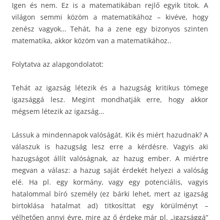
Igen és nem. Ez is a matematikában rejlő egyik titok. A
világon semmi közöm a matematikához – kivéve, hogy
zenész vagyok… Tehát, ha a zene egy bizonyos szinten
matematika, akkor közöm van a matematikához..
Folytatva az alapgondolatot:
Tehát az igazság létezik és a hazugság kritikus tömege
igazsággá lesz. Megint mondhatják erre, hogy akkor
mégsem létezik az igazság…
Lássuk a mindennapok valóságát. Kik és miért hazudnak? A
válaszuk is hazugság lesz erre a kérdésre. Vagyis aki
hazugságot állít valóságnak, az hazug ember. A miértre
megvan a válasz: a hazug saját érdekét helyezi a valóság
elé. Ha pl. egy kormány, vagy egy potenciális, vagyis
hatalommal bíró személy (ez bárki lehet, mert az igazság
birtoklása hatalmat ad) titkosíttat egy körülményt –
vélhetően annyi évre, mire az ő érdeke már pl. „igazsággá”