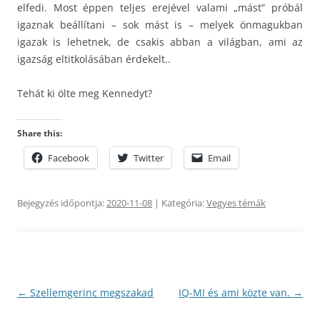
elfedi. Most éppen teljes erejével valami „mást” próbál
igaznak beállítani – sok mást is – melyek önmagukban
igazak is lehetnek, de csakis abban a világban, ami az
igazság eltitkolásában érdekelt..
Tehát ki ölte meg Kennedyt?
Share this:
Facebook
Twitter
Email
Bejegyzés időpontja:
2020-11-08
| Kategória:
Vegyes témák
Bejegyzés
←
Szellemgerinc megszakad
IQ-MI és ami közte van.
→
navigáció