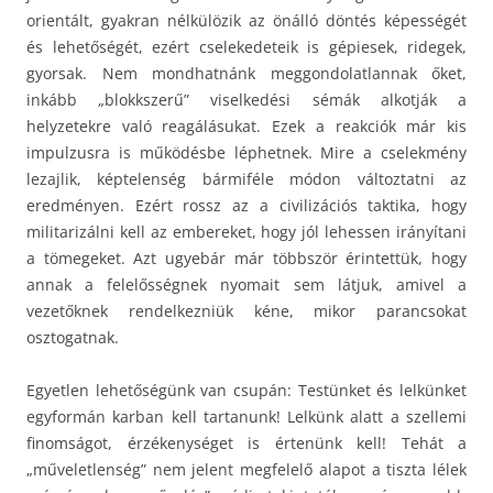
orientált, gyakran nélkülözik az önálló döntés képességét
és lehetőségét, ezért cselekedeteik is gépiesek, ridegek,
gyorsak. Nem mondhatnánk meggondolatlannak őket,
inkább „blokkszerű” viselkedési sémák alkotják a
helyzetekre való reagálásukat. Ezek a reakciók már kis
impulzusra is működésbe léphetnek. Mire a cselekmény
lezajlik, képtelenség bármiféle módon változtatni az
eredményen. Ezért rossz az a civilizációs taktika, hogy
militarizálni kell az embereket, hogy jól lehessen irányítani
a tömegeket. Azt ugyebár már többször érintettük, hogy
annak a felelősségnek nyomait sem látjuk, amivel a
vezetőknek rendelkezniük kéne, mikor parancsokat
osztogatnak.
Egyetlen lehetőségünk van csupán: Testünket és lelkünket
egyformán karban kell tartanunk! Lelkünk alatt a szellemi
finomságot, érzékenységet is értenünk kell! Tehát a
„műveletlenség” nem jelent megfelelő alapot a tiszta lélek