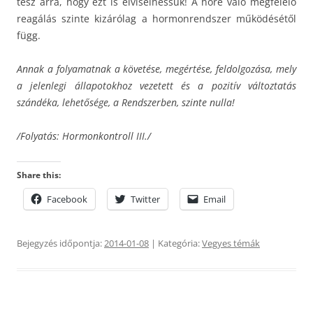
tesz arra, hogy ezt is elviselhessük! A hőre való megfelelő
reagálás szinte kizárólag a hormonrendszer működésétől
függ.
Annak a folyamatnak a követése, megértése, feldolgozása, mely
a jelenlegi állapotokhoz vezetett és a pozitív változtatás
szándéka, lehetősége, a Rendszerben, szinte nulla!
/Folyatás: Hormonkontroll III./
Share this:
Facebook
Twitter
Email
Bejegyzés időpontja:
2014-01-08
| Kategória:
Vegyes témák