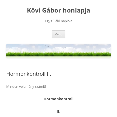
Kilépés
a
Kövi Gábor honlapja
tartalomba
… Egy túlélő naplója …
Menü
Hormonkontroll II.
Minden vélemény számít!
Hormonkontroll
II.