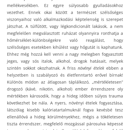
mellékvesékben. Ez egyre súlyosabb gyulladásokhoz
vezethet. Ennek okai között a természet szélsőséges
viszonyaihoz való alkalmazkodási képtelenség is szerepet
játszhat. A túlfűtött, vagy légkondicionált lakások, a nem
megfelelően megválasztott ruházat olyannyira ronthatja a
hőmérséklet-különbségekre való reagálást, hogy
szélsőséges esetekben kihűlést vagy hőgutát is kaphatunk.
Ehhez még hozzá kell venni a nagy melegben fogyasztott
jeges, vagy sós italok, alkohol, drogok hatásait, melyek
szintén sokkot okozhatnak. A friss
növényi ételek
ebben a
helyzetben is szabályozó és életfenntartó erővel bírnak!
Különös módon az átlagosan táplálkozó, „mértékletesen”
drogozó (kávé, nikotin, alkohol) ember érrendszere oly
mértékben károsodik, hogy a hideg időben súlyos trauma
következhet be nála. A nyers, növényi ételek fogyasztása,
látszólag kisebb kalóriatartalmuknál fogva kevésbé tesz
ellenállóvá a hideg körülményekhez, mégis a tökéletesen
tiszta érrendszer, megfelelő mozgással párosulva képessé