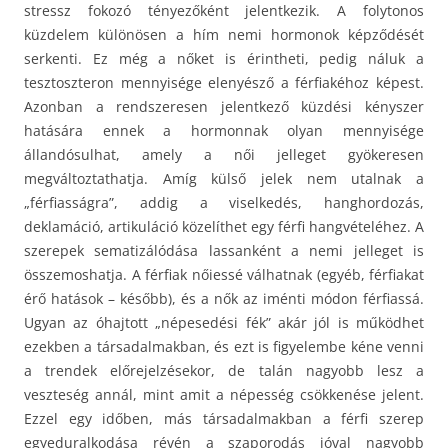
stressz fokozó tényezőként jelentkezik. A folytonos
küzdelem különösen a hím nemi hormonok képződését
serkenti. Ez még a nőket is érintheti, pedig náluk a
tesztoszteron mennyisége elenyésző a férfiakéhoz képest.
Azonban a rendszeresen jelentkező küzdési kényszer
hatására ennek a hormonnak olyan mennyisége
állandósulhat, amely a női jelleget gyökeresen
megváltoztathatja. Amíg külső jelek nem utalnak a
„férfiasságra”, addig a viselkedés, hanghordozás,
deklamáció, artikuláció közelíthet egy férfi hangvételéhez. A
szerepek sematizálódása lassanként a nemi jelleget is
összemoshatja. A férfiak nőiessé válhatnak (egyéb, férfiakat
érő hatások – később), és a nők az iménti módon férfiassá.
Ugyan az óhajtott „népesedési fék” akár jól is működhet
ezekben a társadalmakban, és ezt is figyelembe kéne venni
a trendek előrejelzésekor, de talán nagyobb lesz a
veszteség annál, mint amit a népesség csökkenése jelent.
Ezzel egy időben, más társadalmakban a férfi szerep
egyeduralkodása révén a szaporodás jóval nagyobb