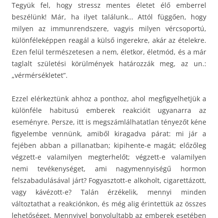
Tegyük fel, hogy stressz mentes életet élő emberrel
beszélünk! Már, ha ilyet találunk… Attól függően, hogy
milyen az immunrendszere, vagyis milyen vércsoportú,
különféleképpen reagál a külső ingerekre, akár az ételekre.
Ezen felül természetesen a nem, életkor, életmód, és a már
taglalt születési körülmények határozzák meg, az un.:
„vérmérsékletet”.
Ezzel elérkeztünk ahhoz a ponthoz, ahol megfigyelhetjük a
különféle habitusú emberek reakcióit ugyanarra az
eseményre. Persze, itt is megszámlálhatatlan tényezőt kéne
figyelembe vennünk, amiből kiragadva párat: mi jár a
fejében abban a pillanatban; kipihente-e magát; előzőleg
végzett-e valamilyen megterhelőt; végzett-e valamilyen
nemi tevékenységet, ami nagymennyiségű hormon
felszabadulásával járt? Fogyasztott-e alkoholt, cigarettázott,
vagy kávézott-e? Talán érzékelik, mennyi minden
változtathat a reakciónkon, és még alig érintettük az összes
lehetőséget. Mennyivel bonyolultabb az emberek esetében