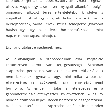
különbözőségét, ami a népek közötti „fajsúlykülönbségeket”
okozza, vagyis egy akármilyen nyugati állambéli polgár
önmagáról alkotott téves értékítéletéből kiindulva is
reagálhat másként egy idegesítő helyzetben. A kulturális
beidegződések, vallási elvek széles tömegekre gyakorolt
hatása ugyanúgy hozhat létre „hormoncsúcsokat”, amint
nap, mint nap tapasztalhatjuk.
Egy rövid utalást engedjenek meg:
Az állatvilágban a szaporodásnak csak megfelelő
körülmények között van létjogosultsága. Általában
szaporodási periódusok vannak, és ezeken kívül az állatok
nem küzdenek egymással úgy, mint mikor a partner
elnyeréséhez van szükségük nagy mennyiségű nemi
hormonra. Az ember – talán a letelepedés és a
gabonatermelés-állattenyésztés következtében – az év
minden szakában képes utódok nemzésére és fogamzásra.
Az állatok esetében a szaporodás idején szinte minden