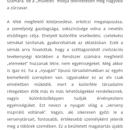
számára, de a „művelés” módja tekintetében még nagyobb
a zűrzavar.
A
lélek
megfelelő kiteljesedése, erkölcsi megalapozása,
a
személyiség
gazdagsága, sokszínűsége volna a nevelés
elsődleges célja. Ehelyett különféle viselkedési, cselekvési
sémákat tanítanak, gyakoroltatnak az oktatásban. Ezek a
sémák arra hivatottak, hogy a széttagozódott civilizációs
tevékenységi körökben a Rendszer számára megfelelő
„elemeket” hozzanak létre, nem egyéniségeket. Még akkor
is igaz ez, ha a „nyugati” típusú társadalmakban az egyén
kiemelkedő szerepben van. Ugyanakkor ez az elv csak
elméletben működik, mert a különféle társadalmi
rétegekben élők más és más lehetőségekkel rendelkeznek,
vagyis különbözőképpen tudják érvényesíteni
egyéniségüket. Ezt nevezi a nyugati világ a „verseny
inspiráló voltának”. Vagyis, aki sikeresen győzi le a
versenytársait, fontosabb, értékesebb személyként jelenik
meg a többiek szemében. Ez a beültetett magatartás újabb