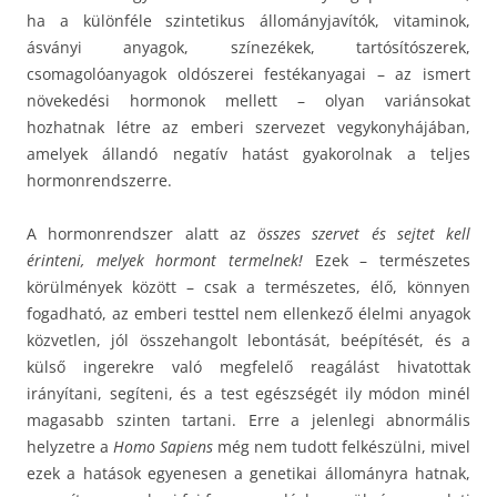
ha a különféle szintetikus állományjavítók, vitaminok,
ásványi anyagok, színezékek, tartósítószerek,
csomagolóanyagok oldószerei festékanyagai – az ismert
növekedési hormonok mellett – olyan variánsokat
hozhatnak létre az emberi szervezet vegykonyhájában,
amelyek állandó negatív hatást gyakorolnak a teljes
hormonrendszerre.
A hormonrendszer alatt az
összes szervet és sejtet kell
érinteni, melyek hormont termelnek!
Ezek – természetes
körülmények között – csak a természetes, élő, könnyen
fogadható, az emberi testtel nem ellenkező élelmi anyagok
közvetlen, jól összehangolt lebontását, beépítését, és a
külső ingerekre való megfelelő reagálást hivatottak
irányítani, segíteni, és a test egészségét ily módon minél
magasabb szinten tartani. Erre a jelenlegi abnormális
helyzetre a
Homo Sapiens
még nem tudott felkészülni, mivel
ezek a hatások egyenesen a genetikai állományra hatnak,