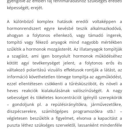
gyengítve az emberi faj fennmaradáshoz szükséges eredeti
képességét, erejét.
A különböző komplex hatások eredői voltaképpen a
hormonrendszert egyre kevésbé teszik alkalmazkodóvá,
ahogyan a folytonos ellenkező, vagy támadó ingerek,
tompító vagy fékező anyagok mind nagyobb mértékben
szűkítik a hormonok mozgásterét. Az illatanyagok tompítják
a szaglást, ami igen bonyolult hormonok működéséhez
kötött agyi tevékenységet jelent, a folytonos erős és
váltakozó polaritású vizuális effektusok rontják a látást, az
információ követhetetlen tömege tompítja az agyműködést,
ezzel ellentétesen csökkenti a tűrésküszöböt, és növeli a
heves reakciók kialakulásának valószínűségét. A nagy
sebességet és tökéletes koncentrációt igénylő szerepkörök
– gondoljunk pl. a repülésirányítókra, járművezetőkre,
diszpécserekre, számítógépes programozókra stb.! –
végletesen beszűkítik a figyelmet, elvonva a kapacitást a
puszta léthez szükséges szervektől, lassanként mindenféle