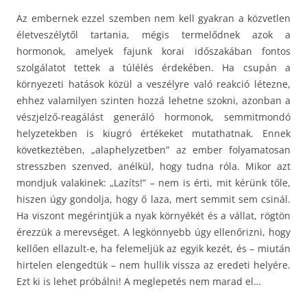
Az embernek ezzel szemben nem kell gyakran a közvetlen
életveszélytől tartania, mégis termelődnek azok a
hormonok, amelyek fajunk korai időszakában fontos
szolgálatot tettek a túlélés érdekében. Ha csupán a
környezeti hatások közül a veszélyre való reakció létezne,
ehhez valamilyen szinten hozzá lehetne szokni, azonban a
vészjelző-reagálást generáló hormonok, semmitmondó
helyzetekben is kiugró értékeket mutathatnak. Ennek
következtében, „alaphelyzetben” az ember folyamatosan
stresszben szenved, anélkül, hogy tudna róla. Mikor azt
mondjuk valakinek: „Lazíts!” – nem is érti, mit kérünk tőle,
hiszen úgy gondolja, hogy ő laza, mert semmit sem csinál.
Ha viszont megérintjük a nyak környékét és a vállat, rögtön
érezzük a merevséget. A legkönnyebb úgy ellenőrizni, hogy
kellően ellazult-e, ha felemeljük az egyik kezét, és – miután
hirtelen elengedtük – nem hullik vissza az eredeti helyére.
Ezt ki is lehet próbálni! A meglepetés nem marad el…