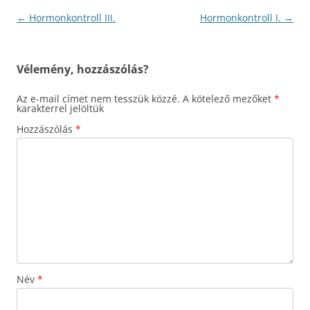
Bejegyzés
←
Hormonkontroll III.
Hormonkontroll I.
→
navigáció
Vélemény, hozzászólás?
Az e-mail címet nem tesszük közzé.
A kötelező mezőket
*
karakterrel jelöltük
Hozzászólás
*
Név
*