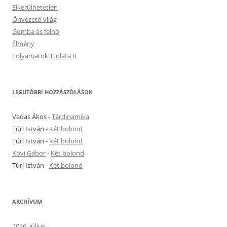
Elkerülhetetlen
Önvezető világ
Gomba és felhő
Élmény
Folyamatok Tudata II
LEGUTÓBBI HOZZÁSZÓLÁSOK
Vadas Ákos
-
Térdinamika
Túri István
-
Két bolond
Túri István
-
Két bolond
Kövi Gábor
-
Két bolond
Túri István
-
Két bolond
ARCHÍVUM
2026. július