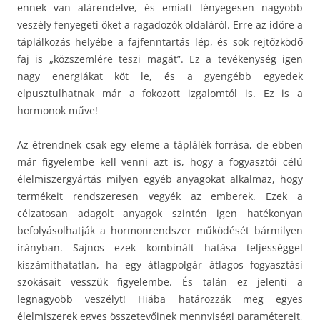
ennek van alárendelve, és emiatt lényegesen nagyobb
veszély fenyegeti őket a ragadozók oldaláról. Erre az időre a
táplálkozás helyébe a fajfenntartás lép, és sok rejtőzködő
faj is „közszemlére teszi magát”. Ez a tevékenység igen
nagy energiákat köt le, és a gyengébb egyedek
elpusztulhatnak már a fokozott izgalomtól is. Ez is a
hormonok műve!
Az étrendnek csak egy eleme a táplálék forrása, de ebben
már figyelembe kell venni azt is, hogy a fogyasztói célú
élelmiszergyártás milyen egyéb anyagokat alkalmaz, hogy
termékeit rendszeresen vegyék az emberek. Ezek a
célzatosan adagolt anyagok szintén igen hatékonyan
befolyásolhatják a hormonrendszer működését bármilyen
irányban. Sajnos ezek kombinált hatása teljességgel
kiszámíthatatlan, ha egy átlagpolgár átlagos fogyasztási
szokásait vesszük figyelembe. És talán ez jelenti a
legnagyobb veszélyt! Hiába határozzák meg egyes
élelmiszerek egyes összetevőinek mennyiségi paramétereit,