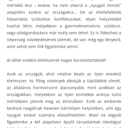
mértékű lesz – kivéve, ha nem sikerül a „nyugati mintát”
adaptálni ezekre az országokra… De az életfeltételek
folyamatos szűkülése konfliktusokat, olyan helyzeteket
hozhat létre, melyekben a gyermeknemzésre, szülésre,
vagy utódgondozásra már esély sem lehet. Ez is fékezheti a
népesség növekedésének ütemét, de van még egy tényező,
amit sehol sem illik figyelembe venni:
Az állati eredetű élelmiszerek magas hormontartalmát!
Azok az országok, ahol relatíve kevés az ilyen eredetű
élelmiszer, és főleg növények alkotják a táplálékok zömét,
az általános hormonszint alacsonyabb, mint azokban az
országokban, melyekben az ilyen termékek aránya túlzó
mértékben jelenik meg az étrendben. Ezek az emberek
kevéssé reagálnak hevesen bármilyen helyzetben, ami egy
nyugati ember számára elviselhetetlen. Most ne vegyük
figyelembe a két alapelven épülő társadalmak ideológiai