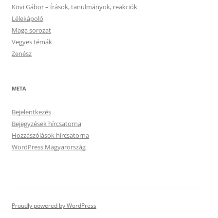
Kövi Gábor – Írások, tanulmányok, reakciók
Lélekápoló
Maga sorozat
Vegyes témák
Zenész
META
Bejelentkezés
Bejegyzések hírcsatorna
Hozzászólások hírcsatorna
WordPress Magyarország
Proudly powered by WordPress