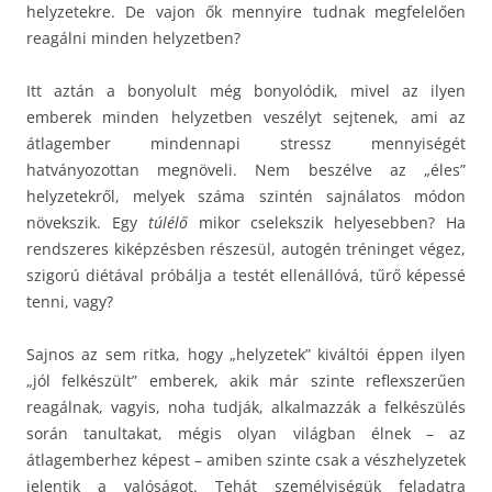
helyzetekre. De vajon ők mennyire tudnak megfelelően
reagálni minden helyzetben?
Itt aztán a bonyolult még bonyolódik, mivel az ilyen
emberek minden helyzetben veszélyt sejtenek, ami az
átlagember mindennapi stressz mennyiségét
hatványozottan megnöveli. Nem beszélve az „éles”
helyzetekről, melyek száma szintén sajnálatos módon
növekszik. Egy
túlélő
mikor cselekszik helyesebben? Ha
rendszeres kiképzésben részesül, autogén tréninget végez,
szigorú diétával próbálja a testét ellenállóvá, tűrő képessé
tenni, vagy?
Sajnos az sem ritka, hogy „helyzetek” kiváltói éppen ilyen
„jól felkészült” emberek, akik már szinte reflexszerűen
reagálnak, vagyis, noha tudják, alkalmazzák a felkészülés
során tanultakat, mégis olyan világban élnek – az
átlagemberhez képest – amiben szinte csak a vészhelyzetek
jelentik a valóságot. Tehát személyiségük feladatra