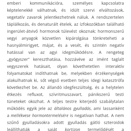
emberi kommunikációra, személyes kapcsolatra
képtelenekké válhatnak, és idült szervi elváltozások,
vegetatív zavarok jelentkezhetnek náluk. A rendszertelen
táplálkozás, és denaturált ételek, az ízfokozókban található
ingerület-átvivő hormonok túlevést okoznak; hormonszerű
vegyi anyagok közvetlen kipárolgása tönkreteheti a
hasnyálmirigyet, májat, és a vesét, és szintén negatív
hatással van az agyi idegműködésre. A rengeteg
„gyógyszer” kereszthatása, hozzávéve az imént taglalt
vegyszerek hatásait, olyan követhetetlen interaktív
folyamatokat indíthatnak be, melyekben érzékenységek
alakulhatnak ki, sőt végső esetben teljes idegi katasztrófa
következhet be. Az állandó idegfeszültség, és a helytelen
étkezés refluxot, szívritmuszavart, pánikszerű testi
tüneteket okozhat. A teljes testre kiterjedő szabálytalan
működés egyik jele az
általános gyulladás
, ami lassanként
a
mellékvese hormontermelésére
is negatívan hathat. A nem
szűnő gyulladásokra adott gyulladás gátló szteroidok
leállíthatják a saját
kortizon
termelődését a