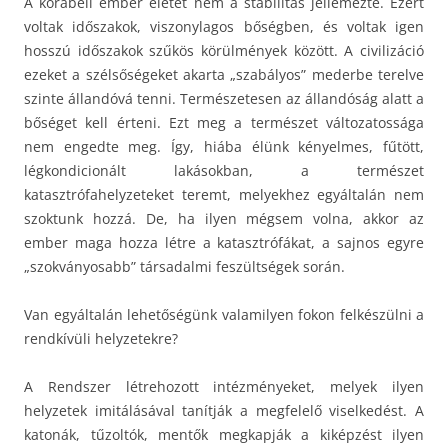
A korabeli ember életét nem a stabilitás jellemezte. Ezért
voltak időszakok, viszonylagos bőségben, és voltak igen
hosszú időszakok szűkös körülmények között. A civilizáció
ezeket a szélsőségeket akarta „szabályos” mederbe terelve
szinte állandóvá tenni. Természetesen az állandóság alatt a
bőséget kell érteni. Ezt meg a természet változatossága
nem engedte meg. Így, hiába élünk kényelmes, fűtött,
légkondicionált lakásokban, a természet
katasztrófahelyzeteket teremt, melyekhez egyáltalán nem
szoktunk hozzá. De, ha ilyen mégsem volna, akkor az
ember maga hozza létre a katasztrófákat, a sajnos egyre
„szokványosabb” társadalmi feszültségek során.
Van egyáltalán lehetőségünk valamilyen fokon felkészülni a
rendkívüli helyzetekre?
A Rendszer létrehozott intézményeket, melyek ilyen
helyzetek imitálásával tanítják a megfelelő viselkedést. A
katonák, tűzoltók, mentők megkapják a kiképzést ilyen