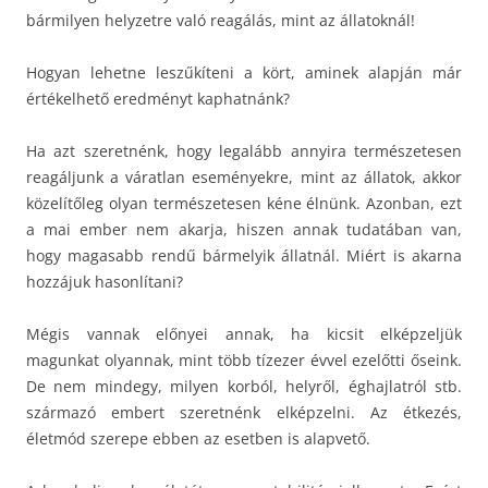
bármilyen helyzetre való reagálás, mint az állatoknál!
Hogyan lehetne leszűkíteni a kört, aminek alapján már
értékelhető eredményt kaphatnánk?
Ha azt szeretnénk, hogy legalább annyira természetesen
reagáljunk a váratlan eseményekre, mint az állatok, akkor
közelítőleg olyan természetesen kéne élnünk. Azonban, ezt
a mai ember nem akarja, hiszen annak tudatában van,
hogy magasabb rendű bármelyik állatnál. Miért is akarna
hozzájuk hasonlítani?
Mégis vannak előnyei annak, ha kicsit elképzeljük
magunkat olyannak, mint több tízezer évvel ezelőtti őseink.
De nem mindegy, milyen korból, helyről, éghajlatról stb.
származó embert szeretnénk elképzelni. Az étkezés,
életmód szerepe ebben az esetben is alapvető.