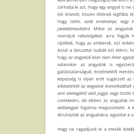
zárhatja ki azt, hogy egy angyal is n
leli örömét, hiszen létének legfőbb t
hogy
tettei, azok eredménye, vagy e
javadalmazására.
Mikor az angyalok e
mondjuk
rabszolgákat
, arra fogják 
rájöttek, hogy az emberek, ezt önként 
Azzal a látszattal tudták ezt elérni, 
hogy
az angyalok közé nem lehet egysze
valamikor az angyalok is egyszer
gátlástalanságuk; érzelmektől mentes
képesség is olyan erőt sugárzott az 
kikövetelték az angyalok kiemelkedését 
ami
önmagától való joggá, vagy tisztté 
cselekedni, de ebben az angyalok mo
védőangyal
fogalma megszületett. A k
átruházták az angyalokra, egyúttal a 
Hogy ne ragadjunk le a mesék ködébe