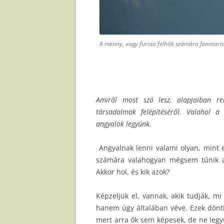
A menny, vagy furcsa felhők számára fenntarto
Amiről most szó lesz, alapjaiban re
társadalmak felépítéséről. Valahol 
angyalok legyünk.
Angyalnak lenni valami olyan, mint 
számára valahogyan mégsem tűnik an
Akkor hol, és kik azok?
Képzeljük el, vannak, akik tudják, m
hanem úgy általában véve. Ezek dönti
mert arra ők sem képesek, de ne legy