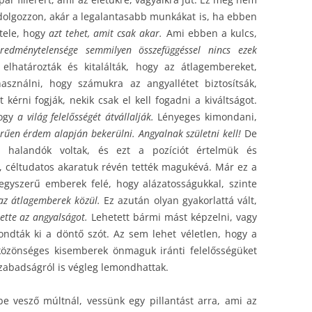
e dolgozzon, akár a legalantasabb munkákat is, ha ebben
étele, hogy
azt tehet, amit csak akar.
Ami ebben a kulcs,
redménytelensége semmilyen összefüggéssel nincs ezek
lhatározták és kitalálták, hogy az átlagembereket,
használni, hogy számukra az angyallétet biztosítsák,
kérni fogják, nekik csak el kell fogadni a kiváltságot.
hogy
a világ felelősségét átvállalják.
Lényeges kimondani,
rűen érdem alapján bekerülni. Angyalnak születni kell!
De
ű halandók voltak, és ezt a pozíciót értelmük és
, céltudatos akaratuk révén tették magukévá. Már ez a
egyszerű emberek felé, hogy alázatosságukkal, szinte
az átlagemberek közül.
Ez azután olyan gyakorlattá vált,
tette az angyalságot.
Lehetett bármi mást képzelni, vagy
ndták ki a döntő szót. Az sem lehet véletlen, hogy a
özönséges kisemberek önmaguk iránti felelősségüket
szabadságról is végleg lemondhattak.
 vesző múltnál, vessünk egy pillantást arra, ami az