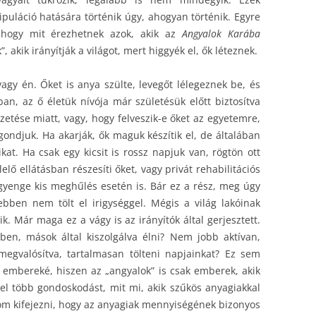
ipuláció hatására történik úgy, ahogyan történik. Egyre
 hogy mit érezhetnek azok, akik az
Angyalok Karába
”, akik irányítják a világot, mert higgyék el, ők léteznek.
agy én. Őket is anya szülte, levegőt lélegeznek be, és
ban, az ő életük nívója már születésük előtt biztosítva
etése miatt, vagy, hogy felveszik-e őket az egyetemre,
 gondjuk. Ha akarják, ők maguk készítik el, de általában
at. Ha csak egy kicsit is rossz napjuk van, rögtön ott
elő ellátásban részesíti őket, vagy privát rehabilitációs
gyenge kis meghűlés esetén is. Bár ez a rész, meg úgy
bben nem tölt el irigységgel. Mégis a világ lakóinak
. Már maga ez a vágy is az irányítók által gerjesztett.
en, mások által kiszolgálva élni? Nem jobb aktívan,
megvalósítva, tartalmasan tölteni napjainkat? Ez sem
s embereké, hiszen az „angyalok” is csak emberek, akik
l több gondoskodást, mit mi, akik szűkös anyagiakkal
m kifejezni, hogy az anyagiak mennyiségének bizonyos