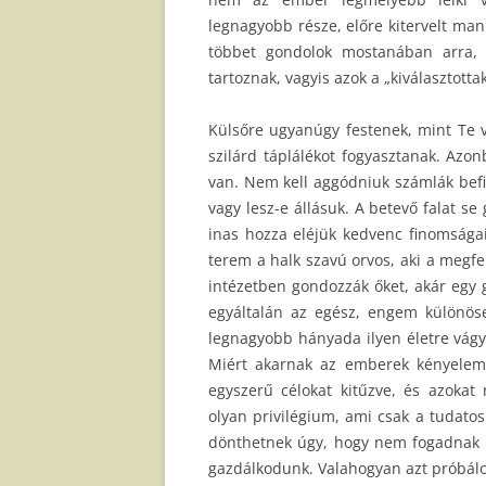
legnagyobb része, előre kitervelt man
többet gondolok mostanában arra,
tartoznak, vagyis azok a „kiválasztottak
Külsőre ugyanúgy festenek, mint Te v
szilárd táplálékot fogyasztanak. Azon
van. Nem kell aggódniuk számlák befiz
vagy lesz-e állásuk. A betevő falat se
inas hozza eléjük kedvenc finomságaik
terem a halk szavú orvos, aki a megfel
intézetben gondozzák őket, akár egy 
egyáltalán az egész, engem különöse
legnagyobb hányada ilyen életre vágyik
Miért akarnak az emberek kényelemb
egyszerű célokat kitűzve, és azokat 
olyan privilégium, ami csak a tudato
dönthetnek úgy, hogy nem fogadnak e
gazdálkodunk. Valahogyan azt próbálo