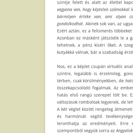
szintje felett és alatt az élettel ka
vagyona van, hogy képtelen számokkal le
bármilyen értéke van, ami olyan cs
gondolkodhat.
Akinek sok van, az ugya
Ezért aztán, ez a felismerés többeket 
Azonban ez másként játszódik le a g
tehetnek, a pénz kíséri őket. A szeg
kutyákká válnak, bár a szabadság érzé
Nos, ez a képlet csupán
virtuális
anal
szintre, legalább is érzelmileg, go
térben, csak körülményekben, de
hat
összekapcsolódó fogalmak. Az ember 
hatás első rangú szerepet tölt be. E
változások rombolóak legyenek, de leh
A két véglet között rengeteg átmeneti
és harmóniát segítő tevékenységet
leronthatja az eredményeit. Erre
szempontból vegyük sorra az
Angyalok