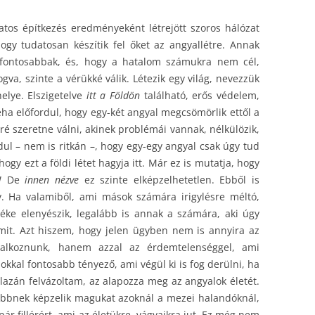
tos építkezés eredményeként létrejött szoros hálózat
hogy tudatosan készítik fel őket az angyallétre. Annak
 fontosabbak, és, hogy a hatalom számukra nem cél,
gva, szinte a vérükké válik. Létezik egy világ, nevezzük
elye. Elszigetelve
itt a Földön
található, erős védelem,
Néha előfordul, hogy egy-két angyal megcsömörlik ettől a
 szeretne válni, akinek problémái vannak, nélkülözik,
rdul – nem is ritkán –, hogy egy-egy angyal csak úgy tud
ogy ezt a földi létet hagyja itt. Már ez is mutatja, hogy
!
De
innen nézve
ez szinte elképzelhetetlen. Ebből is
ív. Ha valamiből, ami mások számára irigylésre méltó,
téke elenyészik, legalább is annak a számára, aki úgy
mit. Azt hiszem, hogy jelen ügyben nem is annyira az
glalkoznunk, hanem azzal az érdemtelenséggel, ami
sokkal fontosabb tényező, ami végül ki is fog derülni, ha
zán felvázoltam, az alapozza meg az angyalok életét.
öbbnek képzelik magukat azoknál a mezei halandóknál,
r fillérért, ami az életükre, vágyaikra jut. Ez még nem