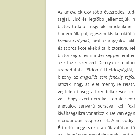
Az angyalok egy több évezredes, tuda
tagjai. Első és legfőbb jellemzőjük, 
biztos tudata, hogy ők mindenkinél
hanem állapot, egészen kis koruktól fo
Mennyországnak
, ami az angyalok lakh
és szoros kötelékek által biztosítva. 
biztonságtól és mindenképpen emberré
ázik-fázik, szenved. De olyan is előfo
szabadulni a földöntúli boldogságtól, h
bizony az
angyallét sem fenékig tejfel
látszik, hogy az élet mennyire relat
végtelen bőség áll rendelkezésre, ér
véli, hogy ezért nem kell tennie sem
angyalok sanyarú sorsával kell fo
kiváltságaikra vonatkozik. De van egy 
mondandóm végére érek. Amit eddig la
Érthető, hogy ezek után ők valóban t
akik keményen megdolgoznak azért a pá