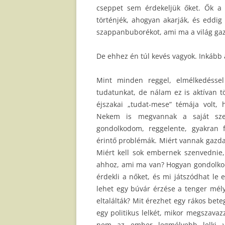
cseppet sem érdekeljük őket. Ők a 
történjék, ahogyan akarják, és eddig 
szappanbuborékot, ami ma a világ gazd
De ehhez én túl kevés vagyok. Inkább a
Mint minden reggel, elmélkedéssel
tudatunkat, de nálam ez is aktívan t
éjszakai „tudat-mese” témája volt, 
Nekem is megvannak a saját szem
gondolkodom, reggelente, gyakran 
érintő problémák. Miért vannak gazda
Miért kell sok embernek szenvednie,
ahhoz, ami ma van? Hogyan gondolko
érdekli a nőket, és mi játszódhat le
lehet egy búvár érzése a tenger mél
eltalálták? Mit érezhet egy rákos bete
egy politikus lelkét, mikor megszavaz
nem az ember legmélyebb lelki vá