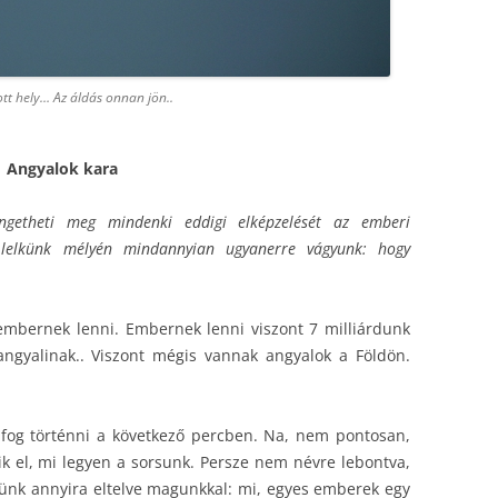
tt hely… Az áldás onnan jön..
Angyalok kara
ngetheti meg mindenki eddigi elképzelését az emberi
a lelkünk mélyén mindannyian ugyanerre vágyunk: hogy
embernek lenni. Embernek lenni viszont 7 milliárdunk
gyalinak.. Viszont mégis vannak angyalok a Földön.
i fog történni a következő percben. Na, nem pontosan,
k el, mi legyen a sorsunk. Persze nem névre lebontva,
ünk annyira eltelve magunkkal: mi, egyes emberek egy