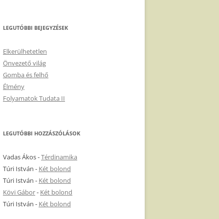
LEGUTÓBBI BEJEGYZÉSEK
Elkerülhetetlen
Önvezető világ
Gomba és felhő
Élmény
Folyamatok Tudata II
LEGUTÓBBI HOZZÁSZÓLÁSOK
Vadas Ákos
-
Térdinamika
Túri István
-
Két bolond
Túri István
-
Két bolond
Kövi Gábor
-
Két bolond
Túri István
-
Két bolond