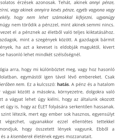
pcsolatos érzések azonosak. Tehát, akinek
annyi pénze,
írni, vagy akinek annyira kevés pénze, egyéb vagyona vagy
ekély, hogy nem lehet számokkal kifejezni, ugyanúgy
núgy nem törődik a pénzzel, mint akinek semmi nincs.
vezet el a pénznek az életből való teljes kiiktatásához.
azdagok, mint a szegények között. A gazdagok bármit
ények, ha azt a keveset is eldobják maguktól, kivert
se hasonló lehet mindkét szélsőségnél.
ógia arra, hogy mi különböztet meg, vagy hoz hasonló
ndolatban, egymástól igen távol lévő embereket. Csak
óerőben nem
. Ez a kulcsszó:
hatás
. A pénz és a hatalom
vágyai között a másokra, környezetre, dolgokra való
zt a vágyat lehet úgy kiélni, hogy az általunk okozott
et úgy is, hogy az ÉLET folyására serkentően hassanak.
 szint létezik, mert egy ember sok hasznos, egyensúlyt
 végezhet, ugyanakkor ezzel ellentétes tettekkel
 mondjuk, hogy összetett lények vagyunk. Ebből a
és a
kisemberek
életének egyes mozzanatait.