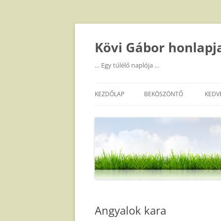
Kilépés
a
tartalomba
Kövi Gábor honlapj
… Egy túlélő naplója …
KEZDŐLAP
BEKÖSZÖNTŐ
KEDV
Angyalok kara