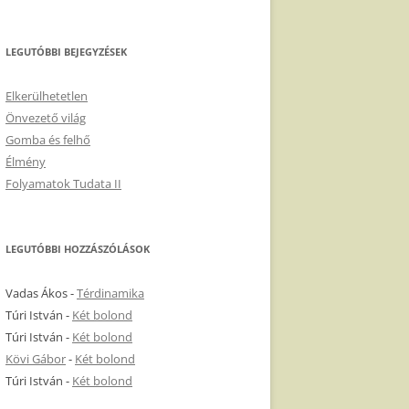
LEGUTÓBBI BEJEGYZÉSEK
Elkerülhetetlen
Önvezető világ
Gomba és felhő
Élmény
Folyamatok Tudata II
LEGUTÓBBI HOZZÁSZÓLÁSOK
Vadas Ákos
-
Térdinamika
Túri István
-
Két bolond
Túri István
-
Két bolond
Kövi Gábor
-
Két bolond
Túri István
-
Két bolond