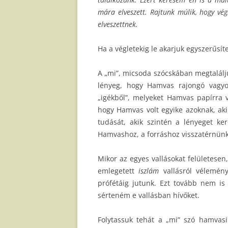
mára elveszett. Rajtunk múlik, hogy vég
elveszettnek.
Ha a végletekig le akarjuk egyszerűsít
A „mi”, micsoda szócskában megtalálj
lényeg, hogy Hamvas rajongó vagyo
„igékből”, melyeket Hamvas papírra v
hogy Hamvas volt egyike azoknak, akik
tudását, akik szintén a lényeget ke
Hamvashoz, a forráshoz visszatérnünk, 
Mikor az egyes vallásokat felületese
emlegetett
iszlám
vallásról vélemén
prófétáig jutunk. Ezt tovább nem is
sérteném e vallásban hívőket.
Folytassuk tehát a „mi” szó hamvasi