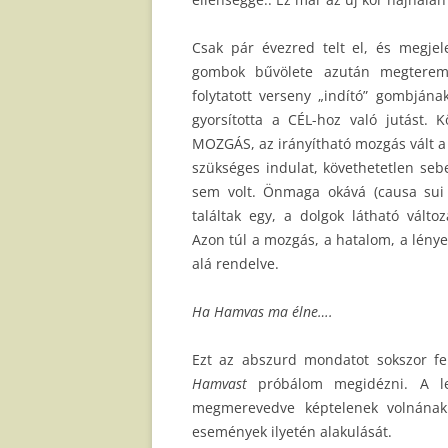
Csak pár évezred telt el, és megjel
gombok bűvölete azután megterem
folytatott verseny „indító” gombjána
gyorsította a CÉL-hoz való jutást.
MOZGÁS, az irányítható mozgás vált 
szükséges indulat, követhetetlen seb
sem volt. Önmaga okává (causa sui
találtak egy, a dolgok látható válto
Azon túl a mozgás, a hatalom, a lénye
alá rendelve.
Ha Hamvas ma élne….
Ezt az abszurd mondatot sokszor fe
Hamvast
próbálom megidézni. A leg
megmerevedve képtelenek volnának
események ilyetén alakulását.