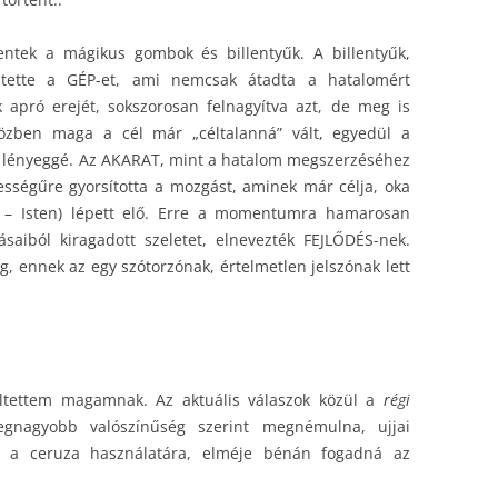
entek a mágikus gombok és billentyűk. A billentyűk,
tette a GÉP-et, ami nemcsak átadta a hatalomért
k apró erejét, sokszorosan felnagyítva azt, de meg is
 Közben maga a cél már „céltalanná” vált, egyedül a
a lényeggé. Az AKARAT, mint a hatalom megszerzéséhez
ességűre gyorsította a mozgást, aminek már célja, oka
 – Isten) lépett elő. Erre a momentumra hamarosan
zásaiból kiragadott szeletet, elnevezték FEJLŐDÉS-nek.
g, ennek az egy szótorzónak, értelmetlen jelszónak lett
ltettem magamnak. Az aktuális válaszok közül a
régi
nagyobb valószínűség szerint megnémulna, ujjai
 a ceruza használatára, elméje bénán fogadná az