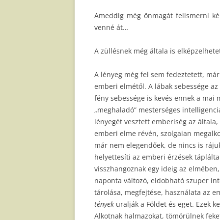
Ameddig még önmagát felismerni ké
venné át…
A züllésnek még általa is elképzelhet
A lényeg még fel sem fedeztetett, mári
emberi elmétől. A lábak sebessége az
fény sebessége is kevés ennek a mai
„meghaladó” mesterséges intelligenci
lényegét vesztett emberiség az általa
emberi elme révén, szolgaian megalkoto
már nem elegendőek, de nincs is rájuk 
helyettesíti az emberi érzések táplált
visszhangoznak egy ideig az elmében
naponta változó, eldobható szuper in
tárolása, megfejtése, használata az e
tények
uralják a Földet és eget. Ezek k
Alkotnak halmazokat, tömörülnek feke