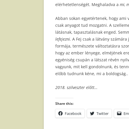
elérhetetlenségét. Meghaladva a
mi, m
Abban sokan egyetértenek, hogy ami v
csak anyagot tud mozgatni. A szelleme
látásnak, tapasztalásnak enged. Semm
lefejezni.
A Fej csak a látvány számára j
formája, természete változtatásra szo
hogy az ember lényege, elméjének erej
egyéniség csupán a látszat révén nyilv
vagyunk, mit kell gondolnunk, és tenn
előbb tudnunk kéne, mi a boldogság.. 
2018. szilveszter előtt…
Share this:
Facebook
Twitter
Em