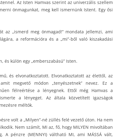
Istennel. Az Isten Hamvas szerint az univerzális szellem
merni önmagunkat, meg kell ismernünk Istent. Egy ősi
sát az „ismerd meg önmagad!” mondata jellemzi, ami
ilágára, a reformációra és a „mi”-ből való kiszakadási
én, és külön egy „emberszabású” Isten.
, és elvonatkoztatott. Elvonatkoztatott az élettől, az
, amit megvető módon „tenyészetnek” nevez. Ez a
űen félreértése a lényegnek. Ettől még Hamvas a
smerte a lényeget. Az általa közvetített igazságok
lmezésre méltók.
ésre volt a „Milyen”-né züllés felé vezető úton. Ha nem
kodik. Nem számít, MI az, fő, hogy MILYEN mivoltában
g. A pénzre (MENNYI) váltható MI, ami MÁSSÁ vált,