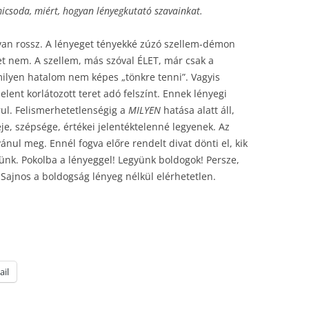
icsoda, miért, hogyan lényegkutató szavainkat.
an rossz. A lényeget tényekké zúzó szellem-démon
t nem. A szellem, más szóval ÉLET, már csak a
ilyen hatalom nem képes „tönkre tenni”. Vagyis
elent korlátozott teret adó felszínt. Ennek lényegi
rul. Felismerhetetlenségig a
MILYEN
hatása alatt áll,
e, szépsége, értékei jelentéktelenné legyenek. Az
ánul meg. Ennél fogva előre rendelt divat dönti el, kik
ünk. Pokolba a lényeggel! Legyünk boldogok! Persze,
Sajnos a boldogság lényeg nélkül elérhetetlen.
ail