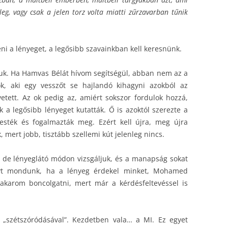
leg, vagy csak a jelen torz volta miatti zűrzavarban tűnik
eni a lényeget, a legősibb szavainkban kell keresnünk.
uk. Ha Hamvas Bélát hívom segítségül, abban nem az a
k, aki egy vesszőt se hajlandó kihagyni azokból az
etett. Az ok pedig az, amiért sokszor fordulok hozzá,
 a legősibb lényeget kutatták. Ő is azoktól szerezte a
resték és fogalmazták meg. Ezért kell újra, meg újra
mert jobb, tisztább szellemi kút jelenleg nincs.
n, de lényeglátó módon vizsgáljuk, és a manapság sokat
yt mondunk, ha a lényeg érdekel minket, Mohamed
 akarom boncolgatni, mert már a kérdésfeltevéssel is
 „szétszóródásával”. Kezdetben vala… a MI. Ez egyet