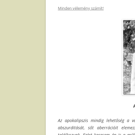
Minden vélemény számít!
Az apokalipszis mindig lehetőség a v
abszurditását, sőt aberrációit eleme
találkozunk. Ezért keresem én is a múl