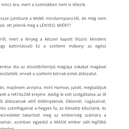
 nincs ára, mert a szemükben nem is létezik.
essze jutottunk a MI(Mi mindannyian)-től, de még nem
kad, ott jelenik meg a LÉNYEG: MIÉRT?
ről, mert a lényeg a készen kapott illúzió: Mindent
gy kattintással) Ez a szellemi mákony az egész
lenése óta az elsütőbillentyű mágiája sokakat magával
esztették; ennek a szellemi kórnak estek áldozatul.
án, majdnem annyira, mint Hamvas jutott, megtaláljuk
edt a HATALOM erejére. Addig ki volt szolgáltatva az őt
őt áldozatnak vélő élőlényeknek. Ökleinél, rúgásainál,
éles szemfogainál a hegyes fa, az élesebb kőszilánk, és
vezredeket takarított meg az emberiség számára a
 hamar, azonban egyedül a MÁSIK ember vált legfőbb
történt..