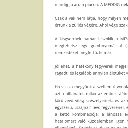
mindig jó áru a piacon. A MEDDIG-nek
Csak a vak nem látja, hogy milyen m
értünk a züllés végére. Ahol vége sza
A kisgyermek hamar leszokik a Mi?-
megtehetsz egy gombnyomással (e
nemzedéket megfertőzte már.
Jóllehet, a hatékony fegyverek megje
ragadt, és legalább annyian életüket v
Ha vissza megyünk a szellem útvonal
azt a pillanatot, mikor az ember ráébr
körülvevő világ szeszélyeinek, és az 
egyszerű, „szájnál” levő fegyverénél, 
a kettő kombinációja, a lándzsa é
hatalomért való küzdelemben. Igen
ellenséggé.. Ez már az új kor hajnalán 