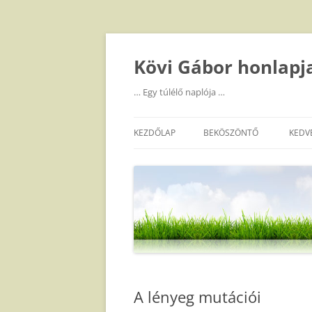
Kilépés
a
tartalomba
Kövi Gábor honlapj
… Egy túlélő naplója …
KEZDŐLAP
BEKÖSZÖNTŐ
KEDV
A lényeg mutációi