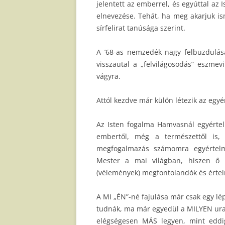
jelentett az emberrel, és egyúttal az 
elnevezése. Tehát, ha meg akarjuk is
sírfelirat tanúsága szerint.
A ’68-as nemzedék nagy felbuzdulá
visszautal a „felvilágosodás” eszmev
vágyra.
Attól kezdve már külön létezik az egy
Az Isten fogalma Hamvasnál egyértelmű
embertől, még a természettől is
megfogalmazás számomra egyértelm
Mester a mai világban, hiszen ő i
(vélemények) megfontolandók és érte
A MI „ÉN”-né fajulása már csak egy lép
tudnák, ma már egyedül a MILYEN ural
elégségesen MÁS legyen, mint eddi