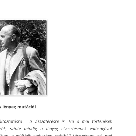
A lényeg mutációi
áltoztatásra – a visszatérésre is. Ha a mai történések
zzük, szinte mindig a lényeg elvesztésének valóságával
tban, a múltbéli emberben, múltbéli tárgyakban azt, ami