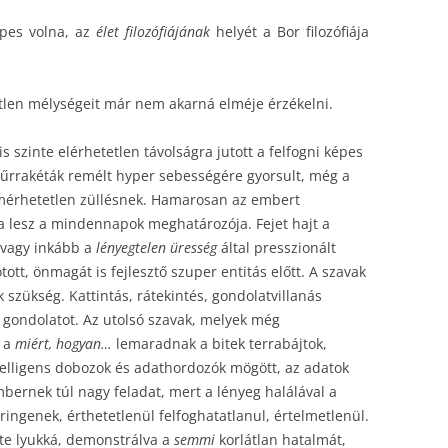
pes volna, az
élet filozófiájának
helyét a Bor filozófiája
etlen mélységeit már nem akarná elméje érzékelni.
s szinte elérhetetlen távolságra jutott a felfogni képes
 űrrakéták remélt hyper sebességére gyorsult, még a
 mérhetetlen züllésnek. Hamarosan az embert
a lesz a mindennapok meghatározója. Fejet hajt a
, vagy inkább a
lényegtelen üresség
által presszionált
tt, önmagát is fejlesztő szuper entitás előtt. A szavak
szükség. Kattintás, rátekintés, gondolatvillanás
a gondolatot. Az utolsó szavak, melyek még
, a
miért, hogyan…
lemaradnak a bitek terrabájtok,
telligens dobozok és adathordozók mögött, az adatok
mbernek túl nagy feladat, mert a lényeg halálával a
eringenek, érthetetlenül felfoghatatlanul, értelmetlenül.
te lyukká, demonstrálva a
semmi
korlátlan hatalmát,