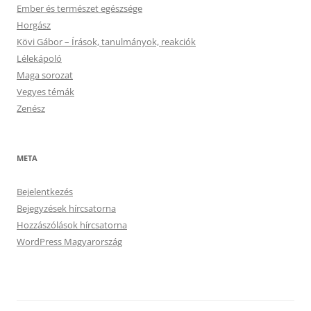
Ember és természet egészsége
Horgász
Kövi Gábor – Írások, tanulmányok, reakciók
Lélekápoló
Maga sorozat
Vegyes témák
Zenész
META
Bejelentkezés
Bejegyzések hírcsatorna
Hozzászólások hírcsatorna
WordPress Magyarország