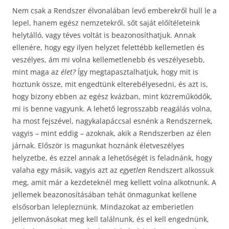
Nem csak a Rendszer élvonalában levő emberekről hull le a
lepel, hanem egész nemzetekről, sőt saját előítéleteink
helytálló, vagy téves voltát is beazonosíthatjuk. Annak
ellenére, hogy egy ilyen helyzet felettébb kellemetlen és
veszélyes, ám mi volna kellemetlenebb és veszélyesebb,
mint maga az
élet?
Így megtapasztalhatjuk, hogy mit is
hoztunk össze, mit engedtünk elterebélyesedni, és azt is,
hogy bizony ebben az egész kvázban, mint közreműködők,
mi is benne vagyunk. A lehető legrosszabb reagálás volna,
ha most fejszével, nagykalapáccsal esnénk a Rendszernek,
vagyis – mint eddig – azoknak, akik a Rendszerben az élen
járnak. Először is magunkat hoznánk életveszélyes
helyzetbe, és ezzel annak a lehetőségét is feladnánk, hogy
valaha egy másik, vagyis azt az
egyetlen
Rendszert alkossuk
meg, amit már a kezdeteknél meg kellett volna alkotnunk. A
jellemek beazonosításában tehát önmagunkat kellene
elsősorban lelepleznünk. Mindazokat az emberietlen
jellemvonásokat meg kell találnunk, és el kell engednünk,