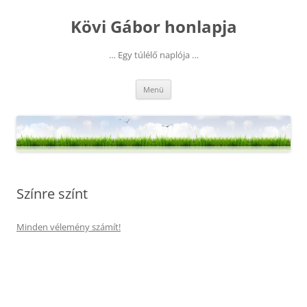
Kilépés
a
Kövi Gábor honlapja
tartalomba
… Egy túlélő naplója …
Menü
Színre színt
Minden vélemény számít!