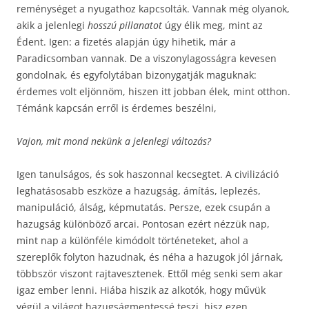
reménységet a nyugathoz kapcsolták. Vannak még olyanok,
akik a jelenlegi
hosszú pillanatot
úgy élik meg, mint az
Édent. Igen: a fizetés alapján úgy hihetik, már a
Paradicsomban vannak. De a viszonylagosságra kevesen
gondolnak, és egyfolytában bizonygatják maguknak:
érdemes volt eljönnöm, hiszen itt jobban élek, mint otthon.
Témánk kapcsán erről is érdemes beszélni,
Vajon, mit mond nekünk a jelenlegi változás?
Igen tanulságos, és sok haszonnal kecsegtet. A civilizáció
leghatásosabb eszköze a hazugság, ámítás, leplezés,
manipuláció, álság, képmutatás. Persze, ezek csupán a
hazugság különböző arcai. Pontosan ezért nézzük nap,
mint nap a különféle kimódolt történeteket, ahol a
szereplők folyton hazudnak, és néha a hazugok jól járnak,
többször viszont rajtavesztenek. Ettől még senki sem akar
igaz ember lenni. Hiába hiszik az alkotók, hogy művük
végül a világot hazugságmentessé teszi, hisz ezen