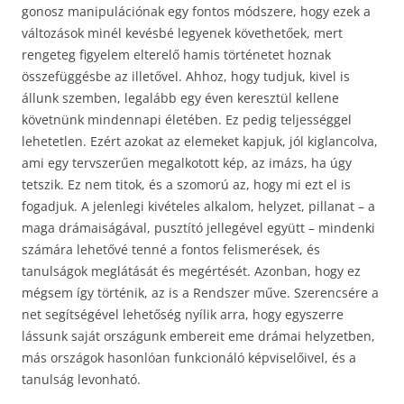
gonosz manipulációnak egy fontos módszere, hogy ezek a
változások minél kevésbé legyenek követhetőek, mert
rengeteg figyelem elterelő hamis történetet hoznak
összefüggésbe az illetővel. Ahhoz, hogy tudjuk, kivel is
állunk szemben, legalább egy éven keresztül kellene
követnünk mindennapi életében. Ez pedig teljességgel
lehetetlen. Ezért azokat az elemeket kapjuk, jól kiglancolva,
ami egy tervszerűen megalkotott kép, az imázs, ha úgy
tetszik. Ez nem titok, és a szomorú az, hogy mi ezt el is
fogadjuk. A jelenlegi kivételes alkalom, helyzet, pillanat – a
maga drámaiságával, pusztító jellegével együtt – mindenki
számára lehetővé tenné a fontos felismerések, és
tanulságok meglátását és megértését. Azonban, hogy ez
mégsem így történik, az is a Rendszer műve. Szerencsére a
net segítségével lehetőség nyílik arra, hogy egyszerre
lássunk saját országunk embereit eme drámai helyzetben,
más országok hasonlóan funkcionáló képviselőivel, és a
tanulság levonható.