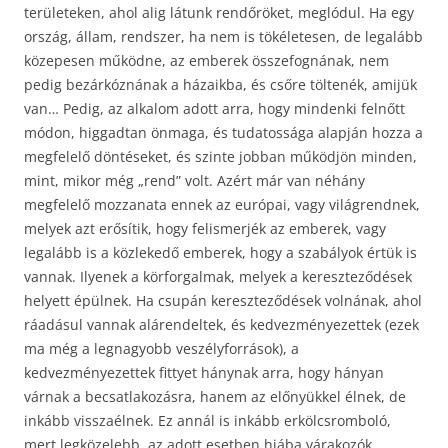
területeken, ahol alig látunk rendőröket, meglódul. Ha egy
ország, állam, rendszer, ha nem is tökéletesen, de legalább
közepesen működne, az emberek összefognának, nem
pedig bezárkóznának a házaikba, és csőre töltenék, amijük
van… Pedig, az alkalom adott arra, hogy mindenki felnőtt
módon, higgadtan önmaga, és tudatossága alapján hozza a
megfelelő döntéseket, és szinte jobban működjön minden,
mint, mikor még „rend” volt. Azért már van néhány
megfelelő mozzanata ennek az európai, vagy világrendnek,
melyek azt erősítik, hogy felismerjék az emberek, vagy
legalább is a közlekedő emberek, hogy a szabályok értük is
vannak. Ilyenek a körforgalmak, melyek a kereszteződések
helyett épülnek. Ha csupán kereszteződések volnának, ahol
ráadásul vannak alárendeltek, és kedvezményezettek (ezek
ma még a legnagyobb veszélyforrások), a
kedvezményezettek fittyet hánynak arra, hogy hányan
várnak a becsatlakozásra, hanem az előnyükkel élnek, de
inkább visszaélnek. Ez annál is inkább erkölcsromboló,
mert legközelebb, az adott esetben hiába várakozók