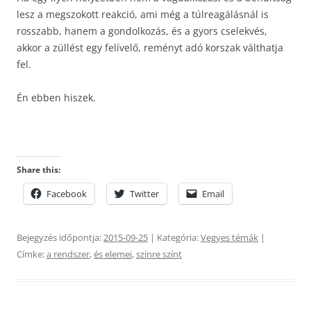
lesz a megszokott reakció, ami még a túlreagálásnál is
rosszabb, hanem a gondolkozás, és a gyors cselekvés,
akkor a züllést egy felívelő, reményt adó korszak válthatja
fel.
Én ebben hiszek.
Share this:
Facebook
Twitter
Email
Bejegyzés időpontja:
2015-09-25
| Kategória:
Vegyes témák
|
Címke:
a rendszer
,
és elemei
,
színre színt