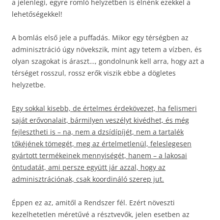
a jelenlegi, egyre romló helyzetben is élnénk ezekkel a
lehetőségekkel!
A bomlás első jele a puffadás. Mikor egy térségben az
adminisztráció úgy növekszik, mint agy tetem a vízben, és
olyan szagokat is áraszt…, gondolnunk kell arra, hogy azt a
térséget rosszul, rossz erők viszik ebbe a dögletes
helyzetbe.
Egy sokkal kisebb, de értelmes érdekövezet, ha felismeri
saját erővonalait, bármilyen veszélyt kivédhet, és még
fejlesztheti is – na, nem a dzsídípíjét, nem a tartalék
tőkéjének tömegét, meg az értelmetlenül, feleslegesen
gyártott termékeinek mennyiségét, hanem – a lakosai
öntudatát, ami persze együtt jár azzal, hogy az
adminisztrációnak, csak koordináló szerep jut.
Éppen ez az, amitől a Rendszer fél. Ezért növeszti
kezelhetetlen méretűvé a résztvevők, jelen esetben az