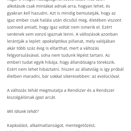
alkotások csak mintákat adnak arra, hogyan lehet, és
gyakran
kell
hazudni. Azt is mindig bemutatják, hogy az
igaz ember csak halála után dicsőül meg, életében viszont
szenved amiatt, hogy igaz voltát nem ismerik el. Ezért
senkinek sem vonzó igaznak lenni. A változások azonban
lerántják a leplet:
apokaliptikus
pillanat, mely valójában
akár több száz évig is eltarthat, mert a változás
felgyorsulásával, soha nem tudunk lépést tartani. Az
emberi tudat egyik hibája, hogy állandóságra törekszik.
Ezért nem lehet hibáztatni, hiszen az állatvilág is így próbál
életben maradni, bár sokkal sikeresebben: az evolúcióval.
A változás tehát megmutatja a Rendszer és a Rendszer
kiszolgálóinak
igazi
arcát.
Mit látunk tehát?
Kapkodást, alkalmatlanságot, mentegetőzést,