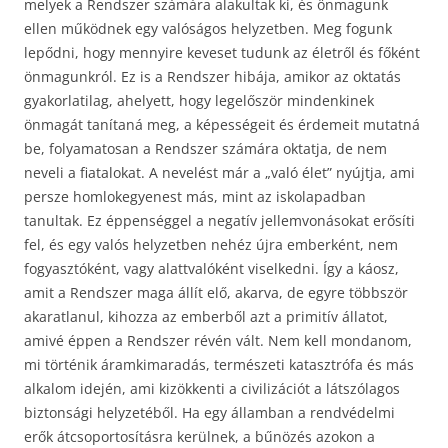
melyek a Rendszer számára alakultak ki, és önmagunk
ellen működnek egy valóságos helyzetben. Meg fogunk
lepődni, hogy mennyire keveset tudunk az életről és főként
önmagunkról. Ez is a Rendszer hibája, amikor az oktatás
gyakorlatilag, ahelyett, hogy legelőször mindenkinek
önmagát tanítaná meg, a képességeit és érdemeit mutatná
be, folyamatosan a Rendszer számára oktatja, de nem
neveli a fiatalokat. A nevelést már a „való élet” nyújtja, ami
persze homlokegyenest más, mint az iskolapadban
tanultak. Ez éppenséggel a negatív jellemvonásokat erősíti
fel, és egy valós helyzetben nehéz újra emberként, nem
fogyasztóként, vagy alattvalóként viselkedni. Így a káosz,
amit a Rendszer maga állít elő, akarva, de egyre többször
akaratlanul, kihozza az emberből azt a primitív állatot,
amivé éppen a Rendszer révén vált. Nem kell mondanom,
mi történik áramkimaradás, természeti katasztrófa és más
alkalom idején, ami kizökkenti a civilizációt a látszólagos
biztonsági helyzetéből. Ha egy államban a rendvédelmi
erők átcsoportosításra kerülnek, a bűnözés azokon a