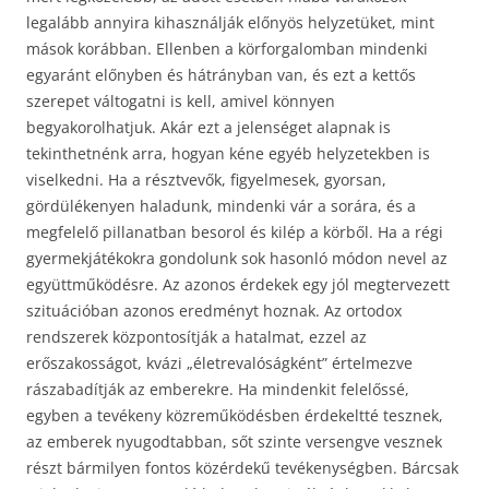
legalább annyira kihasználják előnyös helyzetüket, mint
mások korábban. Ellenben a körforgalomban mindenki
egyaránt előnyben és hátrányban van, és ezt a kettős
szerepet váltogatni is kell, amivel könnyen
begyakorolhatjuk. Akár ezt a jelenséget alapnak is
tekinthetnénk arra, hogyan kéne egyéb helyzetekben is
viselkedni. Ha a résztvevők, figyelmesek, gyorsan,
gördülékenyen haladunk, mindenki vár a sorára, és a
megfelelő pillanatban besorol és kilép a körből. Ha a régi
gyermekjátékokra gondolunk sok hasonló módon nevel az
együttműködésre. Az azonos érdekek egy jól megtervezett
szituációban azonos eredményt hoznak. Az ortodox
rendszerek központosítják a hatalmat, ezzel az
erőszakosságot, kvázi „életrevalóságként” értelmezve
rászabadítják az emberekre. Ha mindenkit felelőssé,
egyben a tevékeny közreműködésben érdekeltté tesznek,
az emberek nyugodtabban, sőt szinte versengve vesznek
részt bármilyen fontos közérdekű tevékenységben. Bárcsak