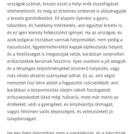
országok számát, hiszen ezzel a helyi erők összefogását
ellehetetleníti, és még az értelmes emberek is abbahagyják
a kreatív gondolkodást. Fő alapelv ilyenkor a gyors,
takarékos, és hatékony intézkedés, ami egyúttal kreatív is,
és ez igen komoly felkészülést igényel. Ha az országok, és
azok polgárai tisztában vannak helyzetükkel, nem pedig a
hazudozást, figyelemelterelést kapják tájékoztatás helyett,
és a felelősséget is megosztják velük, korábban ismeretlen
erőtartalékok kerülnek felszínre. Ilyen esetben a jól adagolt
és a tényleges teljesítményeket elismerő helyeslés, vagy
más néven
dicséret
szárnyakat adhat. Ez az, ami végül
nemzetet hoz létre abból a fogyasztói csőcselékből, ami
korábban a központosítás idején rabolt fosztogatott,
erőszakoskodott (lásd még: háború), most már menti az
értékeket, védi a gyengéket, és kinyilvánítja önmagát,
vagyis felismeri valós képességeit, és veleszületett jó
tulajdonságait.
Ha egy ilyen helyzetben nem a vagdalkozás, és a bénultság