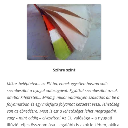
Színre színt
Mikor beléptetek… az EU-ba, ennek egyetlen haszna volt:
szembesülni a nyugat valóságával. Egyúttal szembesülni azzal,
amiből kiléptetek… Mindig, mikor valamilyen szakadás áll be a
folyamatban és egy másfajta folyamat kezdetét veszi, lehetőség
van az ébredésre. Most is ezt a lehetőséget lehet megragadni,
vagy – mint eddig – elveszíteni.
Az EU valósága – a nyugati
illúzió teljes összeomlása. Legalább is azok lelkében, akik a