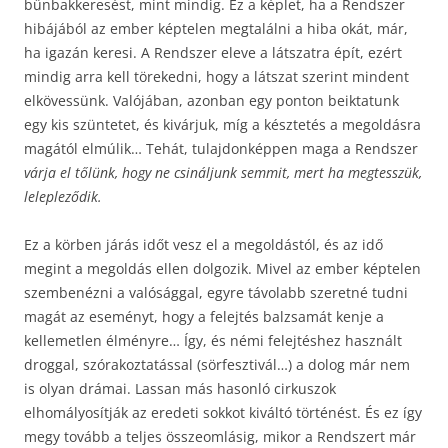
bűnbakkeresést, mint mindig. Ez a képlet, ha a Rendszer
hibájából az ember képtelen megtalálni a hiba okát, már,
ha igazán keresi. A Rendszer eleve a látszatra épít, ezért
mindig arra kell törekedni, hogy a látszat szerint mindent
elkövessünk. Valójában, azonban egy ponton beiktatunk
egy kis szüntetet, és kivárjuk, míg a késztetés a megoldásra
magától elmúlik… Tehát, tulajdonképpen maga a Rendszer
várja el tőlünk, hogy ne csináljunk semmit, mert ha megtesszük,
lelepleződik.
Ez a körben járás időt vesz el a megoldástól, és az idő
megint a megoldás ellen dolgozik. Mivel az ember képtelen
szembenézni a valósággal, egyre távolabb szeretné tudni
magát az eseményt, hogy a felejtés balzsamát kenje a
kellemetlen élményre… Így, és némi felejtéshez használt
droggal, szórakoztatással (sörfesztivál…) a dolog már nem
is olyan drámai. Lassan más hasonló cirkuszok
elhomályosítják az eredeti sokkot kiváltó történést. És ez így
megy tovább a teljes összeomlásig, mikor a Rendszert már