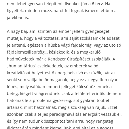
nem lehet gyorsan felépíteni. Ilyenkor jön a
B
terv. Ha
figyeltek, minden mozzanatot fel fognak ismerni ebben a
játékban is.
A nagy baj, ami szintén az ember jellem gyengeségét
mutatja, hogy a változtatás, ami saját szokásaink feladását
jelentené, egészen a húsba vágó fájdalomig, vagy az utolsó
fájdalomcsillapítóig… késlekedik, és a megkerülő
hadműveletek már a Rendszer újraépítését szolgálják. A
„humanitárius” cselekedetek, az emberek valódi
kreativitását helyettesítő energiaelszívó eszközök, bár azt
senki sem vallja be önmagának, hogy ez az egyetlen olyan
lépés, mely valóban emberi jelleget kölcsönöz ennek a
beteg, kiégett világrendnek, csak a felületet érintik, de nem
hatolnak le a probléma gyökeréig, sőt gyakran többet
ártanak, mint használnak, mégis szükség van rájuk. Ezzel
azonban csak a teljes paradigmaváltás energiáit vesszük el,
és így nem tudunk összpontosítani arra, hogy rengeteg
áldozat árán mindent kiemeljünk, ami által ez a gonosz