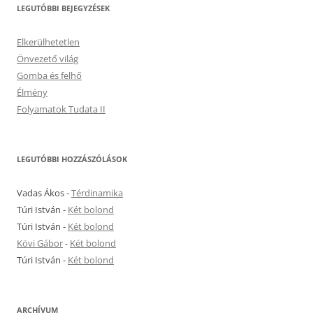
LEGUTÓBBI BEJEGYZÉSEK
Elkerülhetetlen
Önvezető világ
Gomba és felhő
Élmény
Folyamatok Tudata II
LEGUTÓBBI HOZZÁSZÓLÁSOK
Vadas Ákos
-
Térdinamika
Túri István
-
Két bolond
Túri István
-
Két bolond
Kövi Gábor
-
Két bolond
Túri István
-
Két bolond
ARCHÍVUM