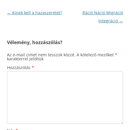
Bejegyzés
←
Kinek kell a hazaszeretet?
Ráció Náció Migráció
navigáció
Integráció
→
Vélemény, hozzászólás?
Az e-mail címet nem tesszük közzé.
A kötelező mezőket
*
karakterrel jelöltük
Hozzászólás
*