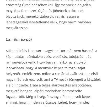
szövetség újraéledéséhez kell. Így mennek a dolgok a
maguk (a Rendszer) útján, és jöhetnek a dózerek,
bizottságok, menekülttáborok, vagyis lassan a
lehetségesből lehetetlenné válik, hogy bármi valóban
megváltozzon.
Személyi tényezők
Mikor a krízis kipattan – vagyis, mikor már nem használ a
képmutatás, bűnbakkeresés, elodázás, totojázás –, és
nyilvánvalóvá válik, hogy baj van, akkor az arcokról
leolvasható, hogy ki mennyire képes felfogni saját
helyzetét. Emlékszem, mikor a romániai „változás” az első
nagy médiacirkusz volt, ami a TV nézők tömegeit a készülék
elé bilincselte,
Elena
a teljes álarcvesztés állapotában,
megvető hangon, alpári modorban becsmérelte
fogvatartóit. Még a kivégzőosztag előtt sem volt képes
elhinni, hogy minden valóságos. Lehet, hogy mindez