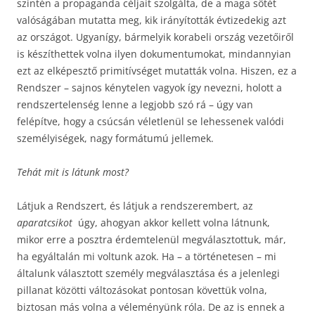
szintén a propaganda céljait szolgálta, de a maga sötét
valóságában mutatta meg, kik irányították évtizedekig azt
az országot. Ugyanígy, bármelyik korabeli ország vezetőiről
is készíthettek volna ilyen dokumentumokat, mindannyian
ezt az elképesztő primitívséget mutatták volna. Hiszen, ez a
Rendszer – sajnos kénytelen vagyok így nevezni, holott a
rendszertelenség lenne a legjobb szó rá – úgy van
felépítve, hogy a csúcsán véletlenül se lehessenek valódi
személyiségek, nagy formátumú jellemek.
Tehát mit is látunk most?
Látjuk a Rendszert, és látjuk a rendszerembert, az
aparatcsikot
úgy, ahogyan akkor kellett volna látnunk,
mikor erre a posztra érdemtelenül megválasztottuk, már,
ha egyáltalán mi voltunk azok. Ha – a történetesen – mi
általunk választott személy megválasztása és a jelenlegi
pillanat közötti változásokat pontosan követtük volna,
biztosan más volna a véleményünk róla. De az is ennek a