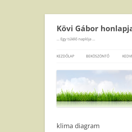
Kilépés
a
tartalomba
Kövi Gábor honlapj
… Egy túlélő naplója …
KEZDŐLAP
BEKÖSZÖNTŐ
KEDV
klima diagram