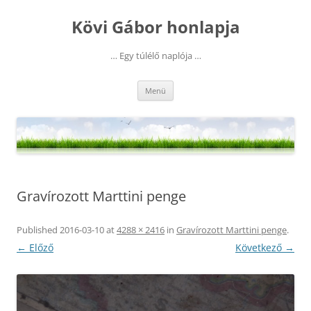
Kilépés
a
Kövi Gábor honlapja
tartalomba
… Egy túlélő naplója …
Menü
Gravírozott Marttini penge
Published
2016-03-10
at
4288 × 2416
in
Gravírozott Marttini penge
.
← Előző
Következő →